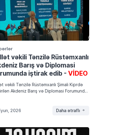
bərlər
llət vəkili Tənzilə Rüstəmxanlı
deniz Barış və Diplomasi
rumunda iştirak edib -
VİDEO
lət vəkili Tənzilə Rüstəmxanlı Şimali Kiprdə
irilən Akdeniz Barış və Diplomasi Forumunda
irak edib. Tenzilerustemhanli.az xəbər verir
 29–30 iyun 2026-cı il tarixlərində Bahçeşehir
ıs Universitetinin təşkilatçılığı ilə Şimali Kipr
İyun, 2026
Daha ətraflı