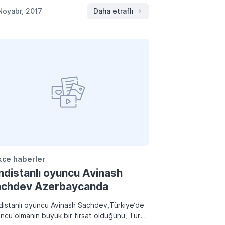
asaydı, Türk belki Özbekistan’da olurdu, ama
Noyabr, 2017
Daha ətraflı
kya ve […]
kçe haberler
ndistanlı oyuncu Avinash
chdev Azerbaycanda
distanlı oyuncu Avinash Sachdev,Türkiye’de
ncu olmanın büyük bir fırsat olduğunu, Türk