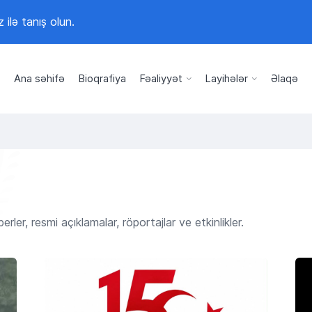
z ilə tanış olun.
Ana səhifə
Bioqrafiya
Fəaliyyət
Layihələr
Əlaqə
er, resmi açıklamalar, röportajlar ve etkinlikler.