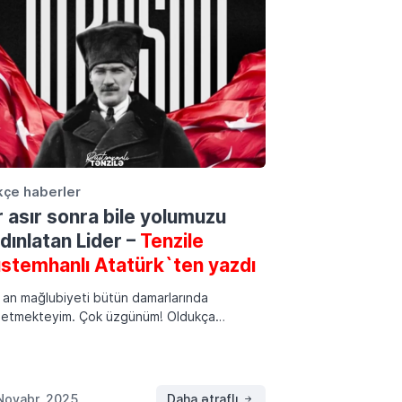
kçe haberler
r asır sonra bile yolumuzu
dınlatan Lider –
Tenzile
stemhanlı Atatürk`ten yazdı
 an mağlubiyeti bütün damarlarında
setmekteyim. Çok üzgünüm! Oldukça
luydum, umutluydum. Daha düne kadar
nakkale bizimdir!’ diyordum. Çünkü bu savaşı
anmak için, askeri, parayı, cephaneyi, her
i hesaplamıştım. Hepsinde çok […]
Noyabr, 2025
Daha ətraflı