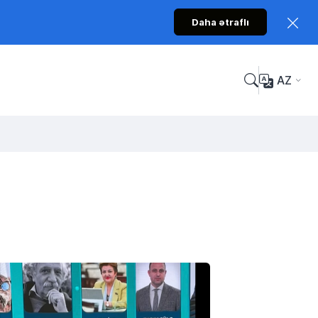
Daha ətraflı
AZ