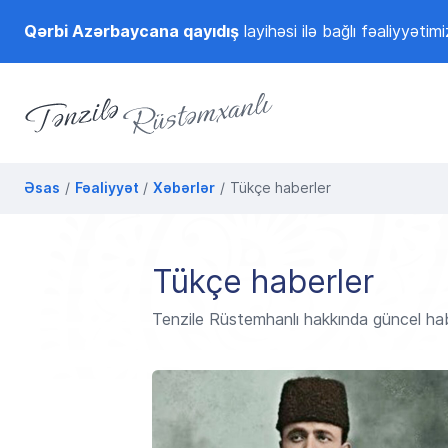
Qərbi Azərbaycana qayıdış
layihəsi ilə bağlı fəaliyyətimi
Tənzilə Rüstəmxanlı
Rəsmi internet səhifəsi
Əsas
Fəaliyyət
Xəbərlər
Tükçe haberler
Tükçe haberler
Tenzile Rüstemhanlı hakkında güncel haberl