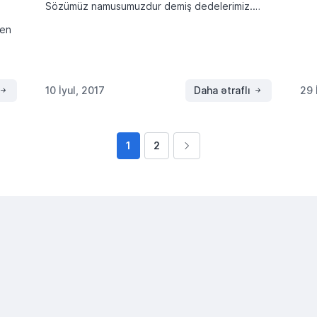
akt
Sözümüz namusumuzdur demiş dedelerimiz.
duy
Ben verdiyim sözü ve bana verilen sözleri çok
den
Bak
önemseyen birisiyem. Arkasında dura
Baş
bilmeyeceyim sözü söylememeye çalışıram,
k
[…]
çünki konuşulan söz hem […]
n
10 İyul, 2017
Daha ətraflı
29 
1
2