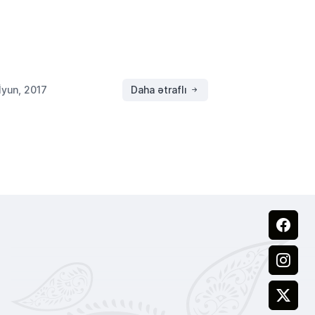
örlerden Kenan İmirzalıoğlu’na hayranlık
duğunu söyledi. Azerbaycan’ın Başkenti
ü’ye Azerbaycan – Türkiye Evi’nin (ATEV)
kanı Tenzile Rüstemxanlı’nın davetilisi olarak
İyun, 2017
Daha ətraflı
Facebook
Instagram
X