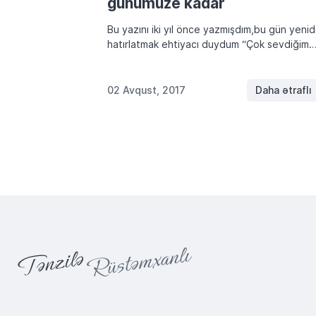
günümüze kadar
Bu yazını iki yıl önce yazmışdım,bu gün yeni
hatırlatmak ehtiyacı duydum “Çok sevdiğim
milletim beni unutarsa, ruhuma bundan büyü
eziyet olmaz”. Mustafa Kamal Atatürk Nede
Atatürk? Türk milleti neden unutmuyor […]
02 Avqust, 2017
Daha ətraflı