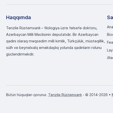
Haqqımda
Sə
Ana
Tənzilə Rüstəmxanlı – filologiya üzrə fəlsəfə doktoru,
Azərbaycan Milli Məclisinin deputatıdır. Bir Azərbaycan
Bio
qadını olaraq məqsədim milli kimlik, Türkçülük, müstəqillik,
Fəa
sülh və beynəlxalq əməkdaşlıq yolunda qadınların rolunu
Lay
gücləndirməkdir.
Əla
Bütün hüquqları qorunur.
Tənzilə Rüstəmxanlı
- © 2014-2026 •