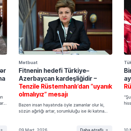
Mətbuat
Tü
ər
Fitnenin hedefi Türkiye–
Bi
na
Azerbaycan kardeşliğidir –
ay
Tenzile Rüstemhanlı’dan “uyanık
Rü
olmalıyız” mesajı
ın
“Şu
ars
his
Bazen insan hayatında öyle zamanlar olur ki,
mut
sözün ağırlığı artar, sorumluluğu ise iki katına
‘Ça
çıkar. Bugün de tam böyle bir dönemden
t
kaz
geçiyoruz. Bölgemiz yine huzursuz, yine gergin.
şey
Orta Doğu’da alevlenen […]
09 Mart, 2026
Daha ətraflı
10 