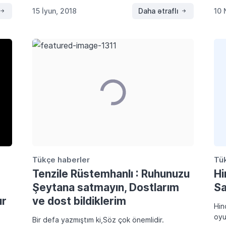
kutlu olsun” mesajı eksik olmuyor… Ama diller […]
olm
15 İyun, 2018
Daha ətraflı
10 
Tra
Tükçe haberler
Tü
Tenzile Rüstemhanlı : Ruhunuzu
Hi
Şeytana satmayın, Dostlarım
Sa
ır
ve dost bildiklerim
Hin
oyu
Bir defa yazmıştım ki,Söz çok önemlidir.