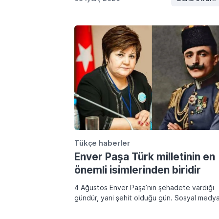
keçirilib. […]
Tükçe haberler
Enver Paşa Türk milletinin en
önemli isimlerinden biridir
4 Ağustos Enver Paşa’nın şehadete vardığı
gündür, yani şehit olduğu gün. Sosyal medy
özellikle Türkiye’de hakkında çok sert, hatta
hakaret içeren birçok yazıları, yazılan yazılar