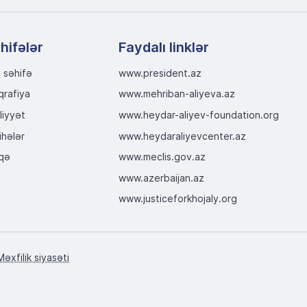
hifələr
Faydalı linklər
 səhifə
www.president.az
qrafiya
www.mehriban-aliyeva.az
liyyət
www.heydar-aliyev-foundation.org
ihələr
www.heydaraliyevcenter.az
qə
www.meclis.gov.az
www.azerbaijan.az
www.justiceforkhojaly.org
Məxfilik siyasəti