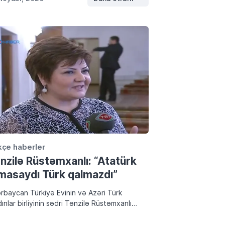
kçe haberler
nzilə Rüstəmxanlı: “Atatürk
masaydı Türk qalmazdı”
rbaycan Türkiyə Evinin və Azəri Türk
ınlar birliyinin sədri Tənzilə Rüstəmxanlı
nünün rəsmi Facebook səhifəsində Mustafa
al Atatürklə bağlı fikirlərini paylaşıb. Atatürk