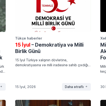
Tükçe haberler
Xə
15 İyul
– Demokratiya və Milli
Mi
ı
Birlik Günü
Ak
k
Fo
15 İyul Türkiyə xalqının dövlətinə,
demokratiyasına və milli iradəsinə sahib çıxdığı,
ürk
Mil
birlik və həmrəyliyin bütün dünyaya nümayiş
unda
keç
etdirildiyi tarixi bir gündür. Bu əlamətdar gündə
işt
Vətən uğrunda canından keçən bütün şəhidləri
ki,
[…]
lər,
Kıbr
15 İyul, 2026
Daha ətraflı
30 
[…]