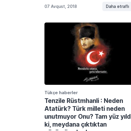
altındaki yorumları ve bu yorumların […]
07 Avqust, 2018
Daha ətraflı
Tükçe haberler
Tenzile Rüstmhanli : Neden
Atatürk? Türk milleti neden
unutmuyor Onu? Tam yüz yıld
ki, meydana çıktıktan