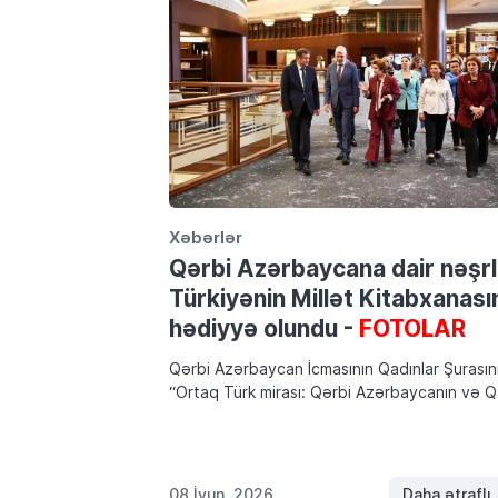
Xəbərlər
Qərbi Azərbaycana dair nəşrl
Türkiyənin Millət Kitabxanası
hədiyyə olundu -
FOTOLAR
Qərbi Azərbaycan İcmasının Qadınlar Şurasın
“Ortaq Türk mirası: Qərbi Azərbaycanın və Q
bölgəsinin milli geyim mədəniyyəti” layihəsi
çərçivəsində Ankarada, Türkiyə
Cumhurbaşkanlığı Külliyəsində yerləşən Millə
Kitabxanasında görüş və kitab təqdimatı
08 İyun, 2026
Daha ətraflı