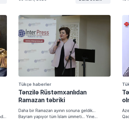
Tükçe haberler
Tü
Tənzilə Rüstəmxanlıdan
Tə
Ramazan təbriki
ol
Daha bir Ramazan ayının sonuna geldik…
Azə
ada,
Bayram yapıyor tüm İslam ümmeti… Yine
Qad
şenlikler kuruldu… Yine küçükler büyüklerini
özü
ın
ziyaret ediyor… Her kesin dilinden “bayramınız
Kam