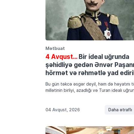
Mətbuat
4 Avqust…
Bir ideal uğrunda
şəhidliyə gedən Ənvər Paşan
hörmət və rəhmətlə yad ediri
Bu gün təkcə əsgər deyil, həm də həyatını t
millətinin birliyi, azadlığı və Turan idealı uğr
mübarizəyə həsr edən Ənvər Paşanın
şəhidliyinin ildönümüdür. İllər keçməsinə
baxmayaraq, onun xatirəsinə yönəlmiş təhqir
04 Avqust, 2026
Daha ətraflı
[…]