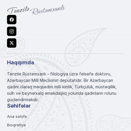
Facebook
Instagram
X
Haqqımda
Tənzilə Rüstəmxanlı – filologiya üzrə fəlsəfə doktoru,
Azərbaycan Milli Məclisinin deputatıdır. Bir Azərbaycan
qadını olaraq məqsədim milli kimlik, Türkçülük, müstəqillik,
sülh və beynəlxalq əməkdaşlıq yolunda qadınların rolunu
gücləndirməkdir.
Səhifələr
Ana səhifə
Bioqrafiya