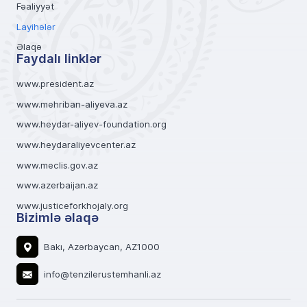
Fəaliyyət
Layihələr
Əlaqə
Faydalı linklər
www.president.az
www.mehriban-aliyeva.az
www.heydar-aliyev-foundation.org
www.heydaraliyevcenter.az
www.meclis.gov.az
www.azerbaijan.az
www.justiceforkhojaly.org
Bizimlə əlaqə
Bakı, Azərbaycan, AZ1000
info@tenzilerustemhanli.az