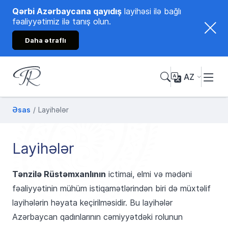
Qərbi Azərbaycana qayıdış
layihəsi ilə bağlı
fəaliyyətimiz ilə tanış olun.
Daha ətraflı
AZ
Tənzilə Rüstəmxanlı
Rəsmi internet səhifəsi
Əsas
Layihələr
Layihələr
Tənzilə Rüstəmxanlının
ictimai, elmi və mədəni
fəaliyyətinin mühüm istiqamətlərindən biri də müxtəlif
layihələrin həyata keçirilməsidir. Bu layihələr
Azərbaycan qadınlarının cəmiyyətdəki rolunun