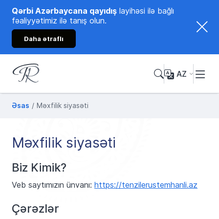
Qərbi Azərbaycana qayıdış
layihəsi ilə bağlı
fəaliyyətimiz ilə tanış olun.
Daha ətraflı
AZ
Tənzilə Rüstəmxanlı
Rəsmi internet səhifəsi
Əsas
Məxfilik siyasəti
Məxfilik siyasəti
Biz Kimik?
Veb saytımızın ünvanı:
https://tenzilerustemhanli.az
Çərəzlər