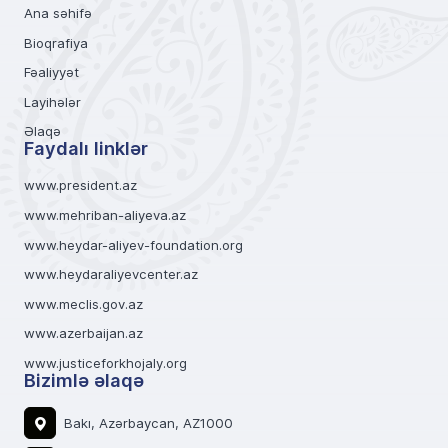
Ana səhifə
Bioqrafiya
Fəaliyyət
Layihələr
Əlaqə
Faydalı linklər
www.president.az
www.mehriban-aliyeva.az
www.heydar-aliyev-foundation.org
www.heydaraliyevcenter.az
www.meclis.gov.az
www.azerbaijan.az
www.justiceforkhojaly.org
Bizimlə əlaqə
Bakı, Azərbaycan, AZ1000