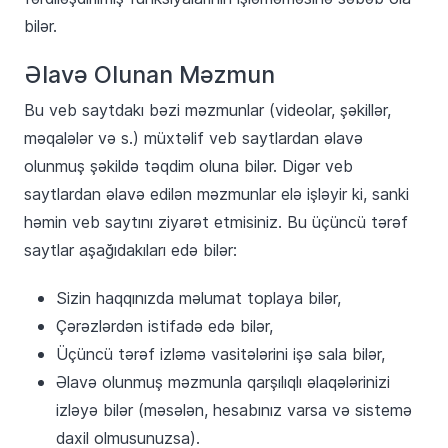
bilər.
Əlavə Olunan Məzmun
Bu veb saytdakı bəzi məzmunlar (videolar, şəkillər,
məqalələr və s.) müxtəlif veb saytlardan əlavə
olunmuş şəkildə təqdim oluna bilər. Digər veb
saytlardan əlavə edilən məzmunlar elə işləyir ki, sanki
həmin veb saytını ziyarət etmisiniz. Bu üçüncü tərəf
saytlar aşağıdakıları edə bilər:
Sizin haqqınızda məlumat toplaya bilər,
Çərəzlərdən istifadə edə bilər,
Üçüncü tərəf izləmə vasitələrini işə sala bilər,
Əlavə olunmuş məzmunla qarşılıqlı əlaqələrinizi
izləyə bilər (məsələn, hesabınız varsa və sistemə
daxil olmusunuzsa).