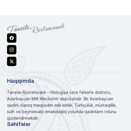
Facebook
Instagram
X
Haqqımda
Tənzilə Rüstəmxanlı – filologiya üzrə fəlsəfə doktoru,
Azərbaycan Milli Məclisinin deputatıdır. Bir Azərbaycan
qadını olaraq məqsədim milli kimlik, Türkçülük, müstəqillik,
sülh və beynəlxalq əməkdaşlıq yolunda qadınların rolunu
gücləndirməkdir.
Səhifələr