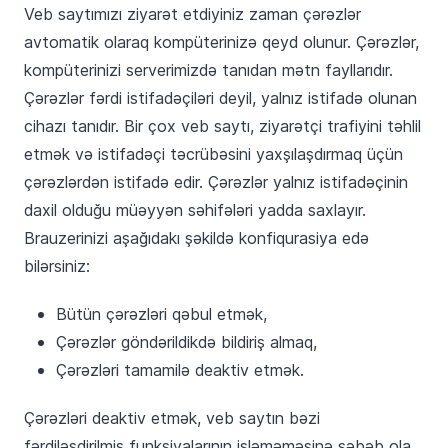
Veb saytımızı ziyarət etdiyiniz zaman çərəzlər
avtomatik olaraq kompüterinizə qeyd olunur. Çərəzlər,
kompüterinizi serverimizdə tanıdan mətn fayllarıdır.
Çərəzlər fərdi istifadəçiləri deyil, yalnız istifadə olunan
cihazı tanıdır. Bir çox veb saytı, ziyarətçi trafiyini təhlil
etmək və istifadəçi təcrübəsini yaxşılaşdırmaq üçün
çərəzlərdən istifadə edir. Çərəzlər yalnız istifadəçinin
daxil olduğu müəyyən səhifələri yadda saxlayır.
Brauzerinizi aşağıdakı şəkildə konfiqurasiya edə
bilərsiniz:
Bütün çərəzləri qəbul etmək,
Çərəzlər göndərildikdə bildiriş almaq,
Çərəzləri tamamilə deaktiv etmək.
Çərəzləri deaktiv etmək, veb saytın bəzi
fərdiləşdirilmiş funksiyalarının işləməməsinə səbəb ola