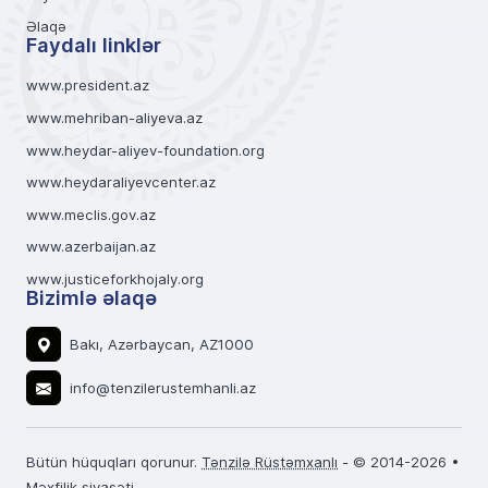
Əlaqə
Faydalı linklər
www.president.az
www.mehriban-aliyeva.az
www.heydar-aliyev-foundation.org
www.heydaraliyevcenter.az
www.meclis.gov.az
www.azerbaijan.az
www.justiceforkhojaly.org
Bizimlə əlaqə
Bakı, Azərbaycan, AZ1000
info@tenzilerustemhanli.az
Bütün hüquqları qorunur.
Tənzilə Rüstəmxanlı
- © 2014-2026 •
Məxfilik siyasəti