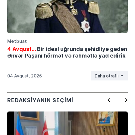
Mətbuat
4 Avqust…
Bir ideal uğrunda şəhidliyə gedən
Ənvər Paşanı hörmət və rəhmətlə yad edirik
04 Avqust, 2026
Daha ətraflı
REDAKSIYANIN SEÇIMI