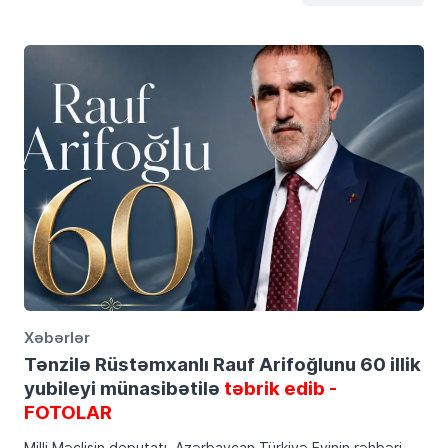
Xəbərlər
Tənzilə Rüstəmxanlı Rauf Arifoğlunu 60 illik
yubileyi münasibətilə
təbrik edib -
FOTOLAR
Milli Məclisin deputatı, Azərbaycan Türkiyə Evinin rəhbəri