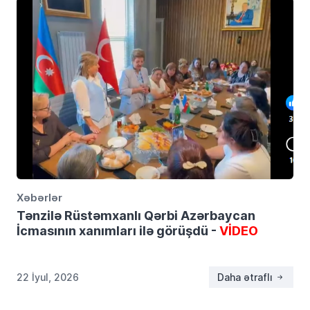
Xəbərlər
Tənzilə Rüstəmxanlı Qərbi Azərbaycan
İcmasının xanımları ilə görüşdü -
VİDEO
22 İyul, 2026
Daha ətraflı