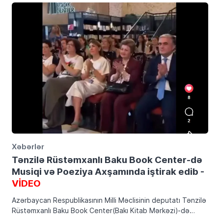
Xəbərlər
Tənzilə Rüstəmxanlı Baku Book Center-də
Musiqi və Poeziya Axşamında iştirak edib -
VİDEO
Azərbaycan Respublikasının Milli Məclisinin deputatı Tənzilə
Rüstəmxanlı Baku Book Center(Bakı Kitab Mərkəzi)-də