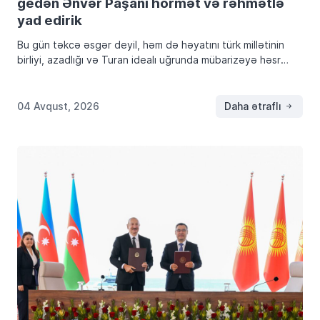
gedən Ənvər Paşanı hörmət və rəhmətlə
yad edirik
Bu gün təkcə əsgər deyil, həm də həyatını türk millətinin
birliyi, azadlığı və Turan idealı uğrunda mübarizəyə həsr
edən Ənvər Paşanın şəhidliyinin ildönümüdür. İllər keçməsinə
baxmayaraq, onun xatirəsinə yönəlmiş təhqirlər, […]
04 Avqust, 2026
Daha ətraflı