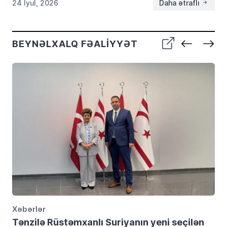
24 İyul, 2026
Daha ətraflı
BEYNƏLXALQ FƏALIYYƏT
Xəbərlər
Tənzilə Rüstəmxanlı Suriyanın yeni seçilən