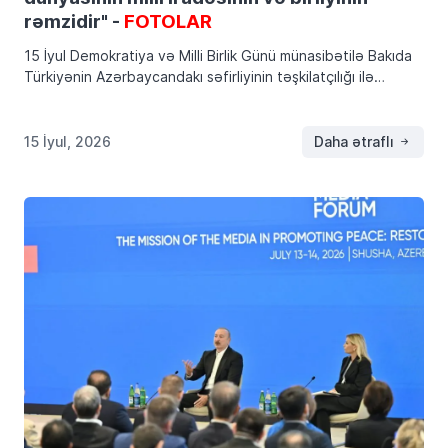
rəmzidir" -
FOTOLAR
15 İyul Demokratiya və Milli Birlik Günü münasibətilə Bakıda
Türkiyənin Azərbaycandakı səfirliyinin təşkilatçılığı ilə
konfrans və foto-sərgi keçirilib. Tenzilerustemhanli.az
xəbər verir ki, tədbirdə Türkiyənin Azərbaycandakı
fövqəladə və səlahiyyətli səfiri Birol […]
15 İyul, 2026
Daha ətraflı