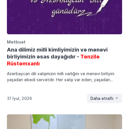
Mətbuat
Ana dilimiz milli kimliyimizin və mənəvi
birliyimizin əsas dayağıdır -
Tənzilə
Rüstəmxanlı
Azərbaycan dili xalqımızın milli varlığını və mənəvi birliyini
yaşadan əbədi sərvətdir. Hər xalqı var edən, yaşadan
ərazisidir, milli-mənəvi dəyərləridir, mədəniyyətidir, dilidir. Dil
xalqın dünya xalqları ilə, deməli, dünya ilə ünsiyyət […]
31 İyul, 2026
Daha ətraflı