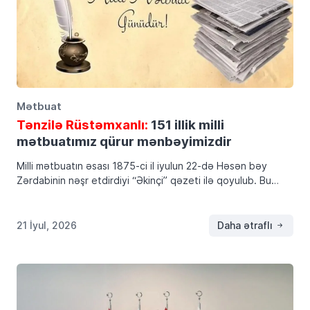
Mətbuat
Tənzilə Rüstəmxanlı:
151 illik milli
mətbuatımız qürur mənbəyimizdir
Milli mətbuatın əsası 1875-ci il iyulun 22-də Həsən bəy
Zərdabinin nəşr etdirdiyi “Əkinçi” qəzeti ilə qoyulub. Bu
tarix təkcə Azərbaycan jurnalistikasının deyil, həm də
xalqımızın milli oyanış, maarifçilik və dövlətçilik […]
21 İyul, 2026
Daha ətraflı