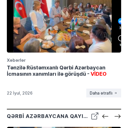
Xəbərlər
Tənzilə Rüstəmxanlı Qərbi Azərbaycan
İcmasının xanımları ilə görüşdü -
VİDEO
22 İyul, 2026
Daha ətraflı
QƏRBI AZƏRBAYCANA QAYIDIŞ