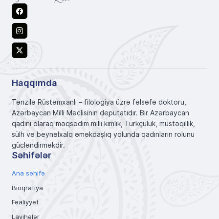
Facebook
Instagram
X
Haqqımda
Tənzilə Rüstəmxanlı – filologiya üzrə fəlsəfə doktoru,
Azərbaycan Milli Məclisinin deputatıdır. Bir Azərbaycan
qadını olaraq məqsədim milli kimlik, Türkçülük, müstəqillik,
sülh və beynəlxalq əməkdaşlıq yolunda qadınların rolunu
gücləndirməkdir.
Səhifələr
Ana səhifə
Bioqrafiya
Fəaliyyət
Layihələr