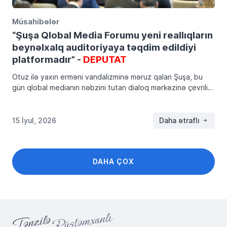
Müsahibələr
“Şuşa Qlobal Media Forumu yeni reallıqların
beynəlxalq auditoriyaya təqdim edildiyi
platformadır” -
DEPUTAT
Otuz ilə yaxın erməni vandalizminə məruz qalan Şuşa, bu
gün qlobal medianın nəbzini tutan dialoq mərkəzinə çevrilib.
IV Qlobal Media Forumunun açılışında Prezident İlham
Əliyevin xarici jurnalistlərin suallarına verdiyi prinsipial […]
15 İyul, 2026
Daha ətraflı
DAHA ÇOX