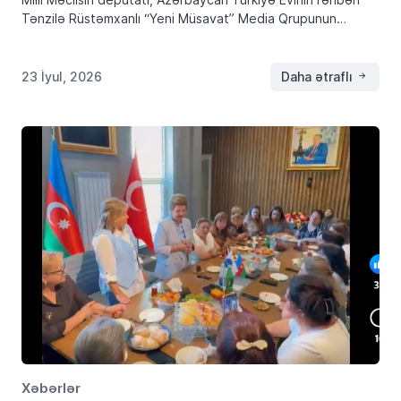
Tənzilə Rüstəmxanlı “Yeni Müsavat” Media Qrupunun
rəhbəri Rauf Arifoğlunu 60 illik yubileyi münasibətilə təbrik
edib. Tenzilerustemhanli.az xəbər verir ki, təbrik
müraciətində Tənzilə Rüstəmxanlı […]
23 İyul, 2026
Daha ətraflı
Xəbərlər