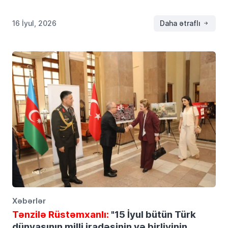
“Şəhərin Yay Günləri” layihəsi çərçivəsində keçirilən Musiqi
və Poeziya Axşamında iştirak edib. Tenzilerustemhanli.az
xəbər verir ki, tədbir zamanı […]
16 İyul, 2026
Daha ətraflı
Xəbərlər
Tənzilə Rüstəmxanlı:
"15 İyul bütün Türk
dünyasının milli iradəsinin və birliyinin