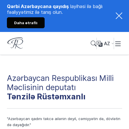
Qərbi Azərbaycana qayıdış
layihəsi ilə bağlı
fəaliyyətimiz ilə tanış olun.
Daha ətraflı
AZ
Tənzilə Rüstəmxanlı
Rəsmi internet səhifəsi
Azərbaycan Respublikası Milli
Məclisinin deputatı
Tənzilə Rüstəmxanlı
"Azərbaycan qadını təkcə ailənin deyil, cəmiyyətin də, dövlətin
də dayağıdır."