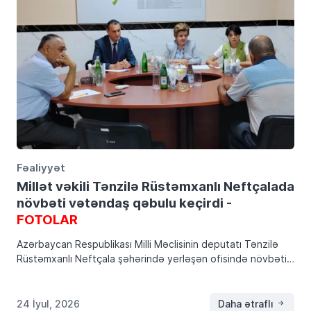
Fəaliyyət
Millət vəkili Tənzilə Rüstəmxanlı Neftçalada
növbəti vətəndaş qəbulu keçirdi -
FOTOLAR
Azərbaycan Respublikası Milli Məclisinin deputatı Tənzilə
Rüstəmxanlı Neftçala şəhərində yerləşən ofisində növbəti
vətəndaş qəbulunu keçirib. Tenzilerustemhanli.az xəbər
verir ki, qəbulda Neftçala şəhəri, Xıllı qəsəbəsi,
Xolqarabucaq, Boyat və Kürkənd kəndlərindən olan […]
24 İyul, 2026
Daha ətraflı