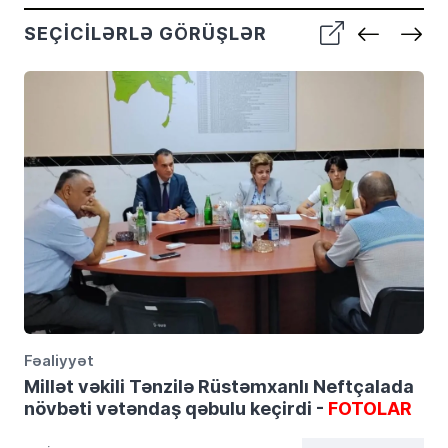
SEÇICILƏRLƏ GÖRÜŞLƏR
Fəaliyyət
Millət vəkili Tənzilə Rüstəmxanlı Neftçalada
növbəti vətəndaş qəbulu keçirdi -
FOTOLAR