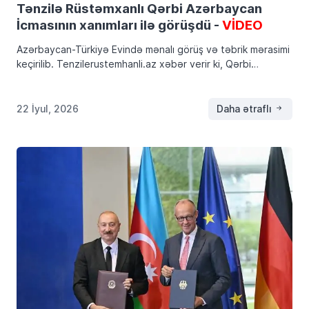
Tənzilə Rüstəmxanlı Qərbi Azərbaycan
İcmasının xanımları ilə görüşdü -
VİDEO
Azərbaycan-Türkiyə Evində mənalı görüş və təbrik mərasimi
keçirilib. Tenzilerustemhanli.az xəbər verir ki, Qərbi
Azərbaycan İcmasının Qadınlar Şurasının üzvlərindən ibarət
bir qrup xanım Azərbaycan-Türkiyə Evində Azərbaycan-
Türkiyə Evinin başqanı, Azərtürk Qadınlar Birliyinin […]
22 İyul, 2026
Daha ətraflı