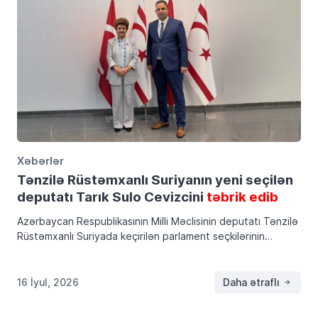
Xəbərlər
Tənzilə Rüstəmxanlı Suriyanın yeni seçilən
deputatı Tarık Sulo Cevizcini
təbrik edib
Azərbaycan Respublikasının Milli Məclisinin deputatı Tənzilə
Rüstəmxanlı Suriyada keçirilən parlament seçkilərinin
nəticələrinə əsasən Hələb bölgəsindən millət vəkili seçilən
və rəsmi andiçmə mərasimindən sonra səlahiyyətlərinin
icrasına başlayan Tarık Sulo Cevizcini təbrik […]
16 İyul, 2026
Daha ətraflı