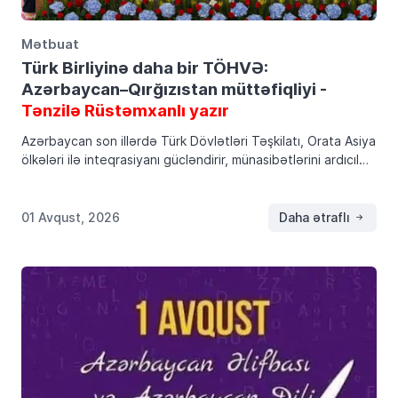
Mətbuat
Türk Birliyinə daha bir TÖHVƏ:
Azərbaycan–Qırğızıstan müttəfiqliyi -
Tənzilə Rüstəmxanlı yazır
Azərbaycan son illərdə Türk Dövlətləri Təşkilatı, Orata Asiya
ölkələri ilə inteqrasiyanı gücləndirir, münasibətlərini ardıcıl
şəkildə inkişaf etdirir. Xüsusilə tarixi Qarabağ Zəfərindən
sonra əməkdaşlığın həm ikitərəfli, həm də çoxtərəfli
formatlarda sürətlə […]
01 Avqust, 2026
Daha ətraflı