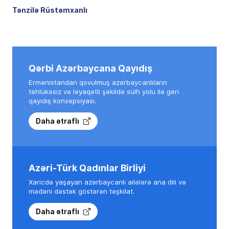
Tənzilə Rüstəmxanlı
Qərbi Azərbaycana Qayıdış
Ermənistandan qovulmuş azərbaycanlıların
təhlükəsiz və ləyaqətli şəkildə sülh yolu ilə geri
qayıdış konsepsiyası.
Daha ətraflı
Azəri-Türk Qadınlar Birliyi
Xaricdə yaşayan azərbaycanlı ailələrə ana dili və
mədəni dəstək göstərən təşkilat.
Daha ətraflı