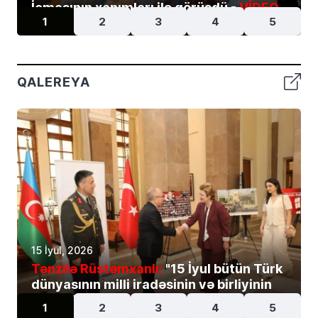
İcmasının xanımları ilə görüşdü -
VİDEO
1
2
3
4
5
QALEREYA
15 İyul, 2026
Tənzilə Rüstəmxanlı:
"15 İyul bütün Türk
dünyasının milli iradəsinin və birliyinin
rəmzidir" -
FOTOLAR
1
2
3
4
5