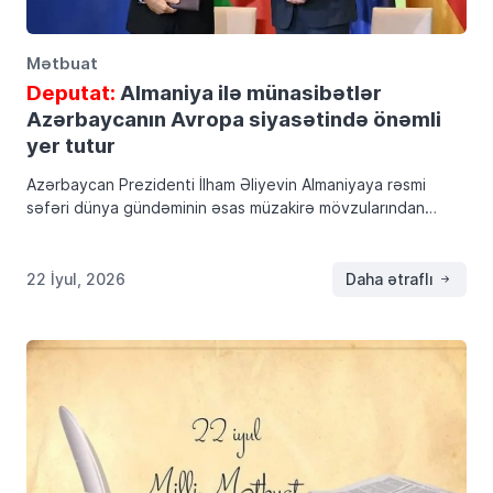
Mətbuat
Deputat:
Almaniya ilə münasibətlər
Azərbaycanın Avropa siyasətində önəmli
yer tutur
Azərbaycan Prezidenti İlham Əliyevin Almaniyaya rəsmi
səfəri dünya gündəminin əsas müzakirə mövzularından
birinə çevrildi. Almaniya kansleri Fridrix Mertslə Prezident
İlham Əliyev arasında rəsmi görüş təkcə növbəti diplomatik
təmas deyi, Azərbaycan […]
22 İyul, 2026
Daha ətraflı