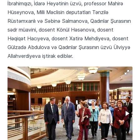
İbrahimqızı, İdarə Heyətinin üzvü, professor Mahirə
Hüseynova, Milli Məclisin deputatları Tənzilə
Rüstəmxanlı və Səbinə Salmanova, Qadınlar Şurasının
sədr müavini, dosent Könül Həsənova, dosent
Həqiqət Hacıyeva, dosent Xatirə Mehdiyeva, dosent
Gülzadə Abdulova və Qadınlar Şurasının üzvü Ülviyyə
Allahverdiyeva iştirak ediblər.