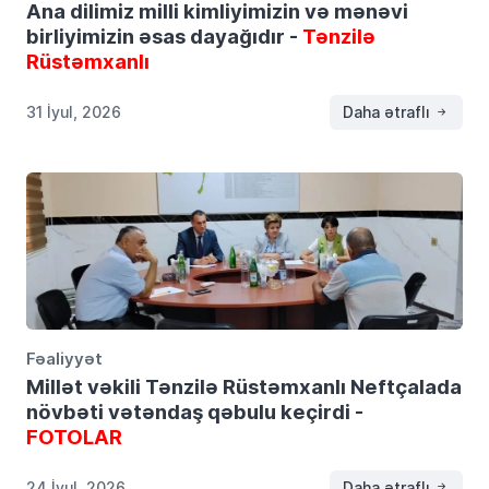
Ana dilimiz milli kimliyimizin və mənəvi
birliyimizin əsas dayağıdır -
Tənzilə
Rüstəmxanlı
31 İyul, 2026
Daha ətraflı
Fəaliyyət
Millət vəkili Tənzilə Rüstəmxanlı Neftçalada
növbəti vətəndaş qəbulu keçirdi -
FOTOLAR
24 İyul, 2026
Daha ətraflı