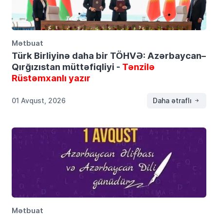
Mətbuat
Türk Birliyinə daha bir TÖHVƏ: Azərbaycan–
Qırğızıstan müttəfiqliyi -
Tənzilə
Rüstəmxanlı yazır
01 Avqust, 2026
Daha ətraflı
Mətbuat