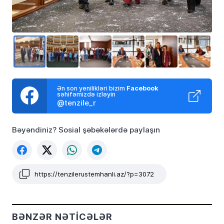
Ən son yenilikləri bizim
Facebook
səhifəmizdə izləyin
@tenzile_r
Bəyəndiniz? Sosial şəbəkələrdə paylaşın
https://tenzilerustemhanli.az/?p=3072
BƏNZƏR NƏTICƏLƏR