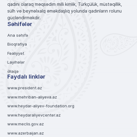
qadını olaraq məqsədim milli kimlik, Türkçülük, müstəqillik,
sülh və beynəlxalq əməkdaşlıq yolunda qadınların rolunu
gücləndirməkdir.
Səhifələr
Ana səhifə
Bioqrafiya
Fəaliyyət
Layihələr
Əlaqə
Faydalı linklər
www.president.az
www.mehriban-aliyeva.az
www.heydar-aliyev-foundation.org
www.heydaraliyevcenter.az
www.meclis.gov.az
www.azerbaijan.az