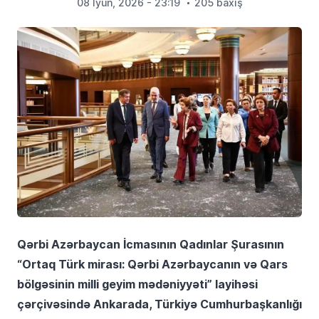
08 İyun, 2026 - 23:19
205 baxış
Qərbi Azərbaycan İcmasının Qadınlar Şurasının
“Ortaq Türk mirası: Qərbi Azərbaycanın və Qars
bölgəsinin milli geyim mədəniyyəti” layihəsi
çərçivəsində Ankarada, Türkiyə Cumhurbaşkanlığı