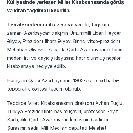
Külliyəsində yerləşən Millət Kitabxanasında görüş
və kitab təqdimatı keçirilib.
Tenzilerustemhanli.az
xəbər verir ki, təqdimat
zamanı Azərbaycan xalqının Ümummilli Lideri Heydər
Əliyev, Prezident İlham Əliyev, Birinci vitse-prezident
Mehriban Əliyeva, eləcə də Qərbi Azərbaycanın tarixi,
mədəni irsi və qayıdış ideyasına həsr olunmuş nəşrlər
kitabxanaya hədiyyə edilib.
Həmçinin Qərbi Azərbaycanın 1903-cü ilə aid hərbi-
topoqrafik xəritəsi təqdim olunub.
Tədbirdə Millət Kitabxanasının direktoru Ayhan Tuğlu,
Türkiyə Prezidentinin baş müşaviri, professor Seyit
Sərtçəlik, Qərbi Azərbaycan İcmasının Qadınlar
Şurasının sədri, Milli Məclisin deputatı Məlahət