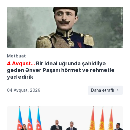
Mətbuat
4 Avqust…
Bir ideal uğrunda şəhidliyə
gedən Ənvər Paşanı hörmət və rəhmətlə
yad edirik
04 Avqust, 2026
Daha ətraflı