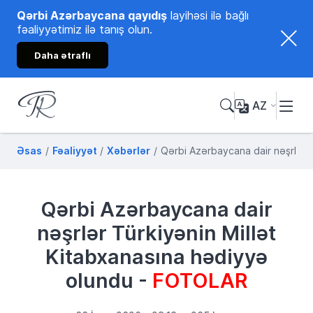
Qərbi Azərbaycana qayıdış
layihəsi ilə bağlı
fəaliyyətimiz ilə tanış olun.
Daha ətraflı
AZ
Tənzilə Rüstəmxanlı
Rəsmi internet səhifəsi
Əsas
Fəaliyyət
Xəbərlər
Qərbi Azərbaycana dair nəşrlər 
Qərbi Azərbaycana dair
nəşrlər Türkiyənin Millət
Kitabxanasına hədiyyə
olundu -
FOTOLAR