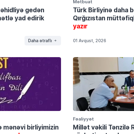
Mətbuat
şəhidliyə gedən
Türk Birliyinə daha
tlə yad edirik
Qırğızıstan müttəfiql
yazır
Daha ətraflı
01 Avqust, 2026
Fəaliyyət
və mənəvi birliyimizin
Millət vəkili Tənzil