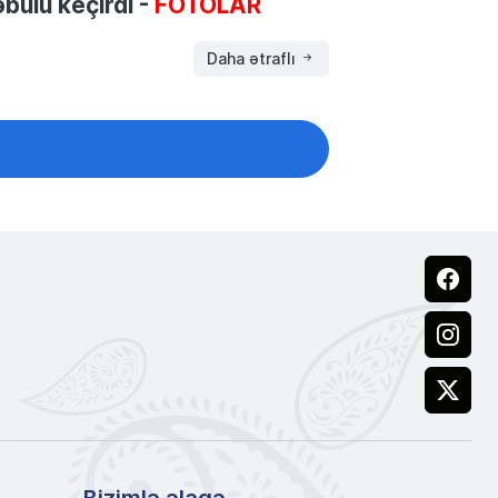
bulu keçirdi -
FOTOLAR
Daha ətraflı
Facebook
Instagram
X
Bizimlə əlaqə