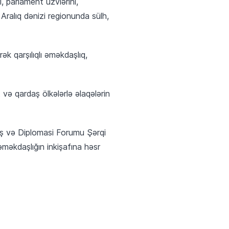
, parlament üzvlərini,
 Aralıq dənizi regionunda sülh,
k qarşılıqlı əməkdaşlıq,
ə qardaş ölkələrlə əlaqələrin
arış və Diplomasi Forumu Şərqi
əməkdaşlığın inkişafına həsr