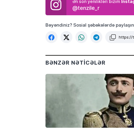
Insta
Ən son yenilikləri bizim
@tenzile_r
Bəyəndiniz? Sosial şəbəkələrdə paylaşın
https:/
BƏNZƏR NƏTICƏLƏR