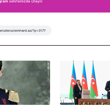
gram
səhifəmizdə izləyin
/tenzilerustemhanli.az/?p=3177