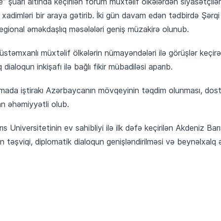
” şüarı altında keçirilən forum müxtəlif ölkələrdən siyasətçiləri
ai xadimləri bir araya gətirib. İki gün davam edən tədbirdə Şərqi
 regional əməkdaşlıq məsələləri geniş müzakirə olunub.
təmxanlı müxtəlif ölkələrin nümayəndələri ilə görüşlər keçirərə
dialoqun inkişafı ilə bağlı fikir mübadiləsi aparıb.
mada iştirakı Azərbaycanın mövqeyinin təqdim olunması, dost v
n əhəmiyyətli olub.
s Universitetinin ev sahibliyi ilə ilk dəfə keçirilən Akdeniz B
n təşviqi, diplomatik dialoqun genişləndirilməsi və beynəlxalq 