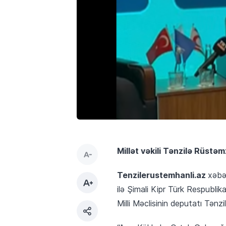
Millət vəkili Tənzilə Rüstə
Tenzilerustemhanli.az
xəbər
ilə Şimali Kipr Türk Respublik
Milli Məclisinin deputatı Tənzi