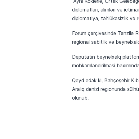
“Aynı Köklerle, Ortak Geleceğe
diplomatları, alimləri və ictim
diplomatiya, təhlükəsizlik və
Forum çərçivəsində Tənzilə Rüs
regional sabitlik və beynəlxalq 
Deputatın beynəlxalq platfor
möhkəmləndirilməsi baxımında
Qeyd edək ki, Bahçeşehir Kıbrı
Aralıq dənizi regionunda sülhü
olunub.