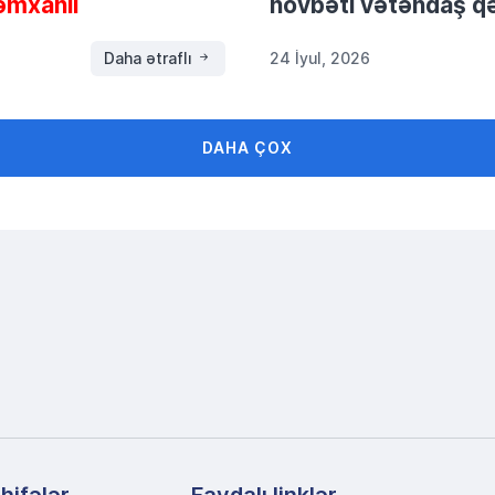
əmxanlı
növbəti vətəndaş qə
Daha ətraflı
24 İyul, 2026
DAHA ÇOX
hifələr
Faydalı linklər