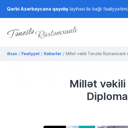
Qərbi Azərbaycana qayıdış
layihəsi ilə bağlı fəaliyyətimi
Tənzilə Rüstəmxanlı
Rəsmi internet səhifəsi
Əsas
Fəaliyyət
Xəbərlər
Millət vəkili Tənzilə Rüstəmxanlı
Millət vəki
Diploma