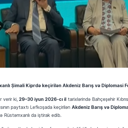
mxanlı Şimali Kiprdə keçirilən Akdeniz Barış və Diplomasi 
29–30 iyun 2026-cı il
 verir ki,
tarixlərində Bahçeşehir Kıbrıs 
Akdeniz Barış və Diplom
asının paytaxtı Lefkoşada keçirilən
lə Rüstəmxanlı da iştirak edib.