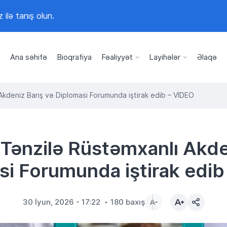
z ilə tanış olun.
Ana səhifə
Bioqrafiya
Fəaliyyət
Layihələr
Əlaqə
 Akdeniz Barış və Diplomasi Forumunda iştirak edib – VİDEO
li Tənzilə Rüstəmxanlı Akde
si Forumunda iştirak edib
30 İyun, 2026 - 17:22
180 baxış