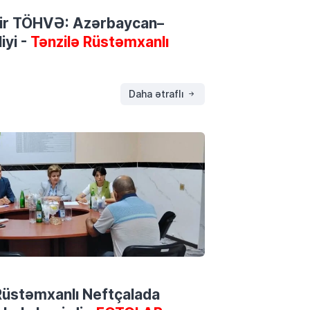
 bir TÖHVƏ: Azərbaycan–
iyi -
Tənzilə Rüstəmxanlı
Daha ətraflı
ə Rüstəmxanlı Neftçalada