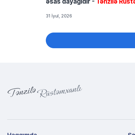
əsas dayağıdır -
Tənzilə Rüst
31 İyul, 2026
Haqqımda
Sə