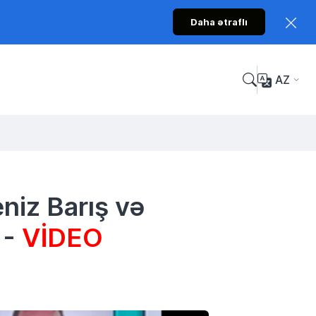
Daha ətraflı
AZ
niz Barış və
 -
VİDEO