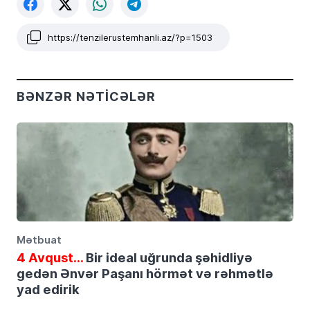
https://tenzilerustemhanli.az/?p=1503
BƏNZƏR NƏTICƏLƏR
Mətbuat
4 Avqust…
Bir ideal uğrunda şəhidliyə
gedən Ənvər Paşanı hörmət və rəhmətlə
yad edirik