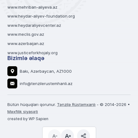
www.mehriban-aliyeva.az
www.heydar-aliyev-foundation.org
www.heydaraliyevcenter.az
www.meclis.gov.az
www.azerbaijan.az
www.justiceforkhojaly.org
Bizimlə əlaqə
Bakı, Azərbaycan, AZ1000
info@tenzilerustemhanli.az
Bütün hüquqları qorunur.
Tənzilə Rüstəmxanlı
- © 2014-2026 •
Məxfilik siyasəti
created by WP Sapien