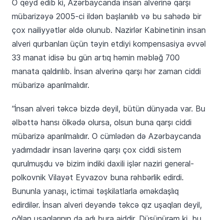
O qeyd edib ki, Azərbaycanda insan alverinə qarşı
mübarizəyə 2005-ci ildən başlanılıb və bu sahədə bir
çox nailiyyətlər əldə olunub. Nazirlər Kabinetinin insan
alveri qurbanları üçün təyin etdiyi kompensasiya əvvəl
33 manat idisə bu gün artıq həmin məbləğ 700
manata qaldırılıb. İnsan alverinə qarşı hər zaman ciddi
mübarizə aparılmalıdır.
“İnsan alveri təkcə bizdə deyil, bütün dünyada var. Bu
əlbəttə hansı ölkədə olursa, olsun buna qarşı ciddi
mübarizə aparılmalıdır. O cümlədən də Azərbaycanda
yadımdadır insan laverinə qarşı çox ciddi sistem
qurulmuşdu və bizim indiki daxili işlər naziri general-
polkovnik Vilayət Eyvazov buna rəhbərlik edirdi.
Bununla yanaşı, ictimai təşkilatlarla əməkdaşlıq
edirdilər. İnsan alveri deyəndə təkcə qız uşaqları deyil,
oğlan uşaqlarının da adı bura aiddir. Düşünürəm ki, bu