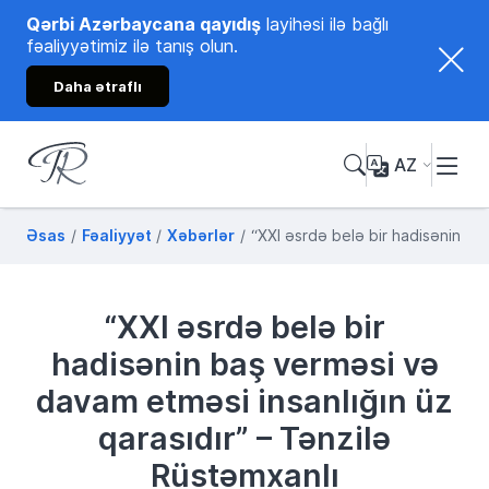
Qərbi Azərbaycana qayıdış
layihəsi ilə bağlı
fəaliyyətimiz ilə tanış olun.
Daha ətraflı
AZ
Tənzilə Rüstəmxanlı
Rəsmi internet səhifəsi
Əsas
Fəaliyyət
Xəbərlər
“XXI əsrdə belə bir hadisənin ba
“XXI əsrdə belə bir
hadisənin baş verməsi və
davam etməsi insanlığın üz
qarasıdır” – Tənzilə
Rüstəmxanlı