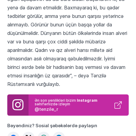
yenə də davam etməlidir. Baxmayaraq ki, bu qədər
tədbirlər görülür, amma yenə bunun qarşısı yetərincə
alınmayıb. Görünür bunun üçün başqa yollar da
düşünülməlidir. Dünyanın bütün ölkələrində insan alveri
var və buna qarşı çox ciddi şəkildə mübarizə
aparılmalıdır. Qadın və qız alveri hansı millətə aid
olmasından asılı olmayaraq qəbuledilməzdir. İyirmi
birinci əsrdə belə bir hadisənin baş verməsi və davam
etməsi insanlığın üz qarasıdır”, – deyə Tənzilə
Rüstəmxanlı vurğulayıb.
Ən son yenilikləri bizim
Instagram
səhifəmizdə izləyin
@tenzile_r
Bəyəndiniz? Sosial şəbəkələrdə paylaşın