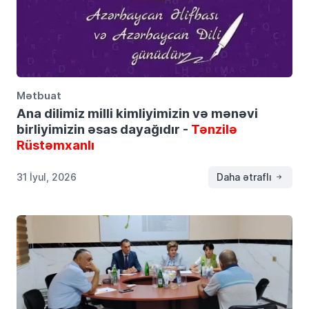
Mətbuat
Ana dilimiz milli kimliyimizin və mənəvi
birliyimizin əsas dayağıdır -
Tənzilə
Rüstəmxanlı
31 İyul, 2026
Daha ətraflı