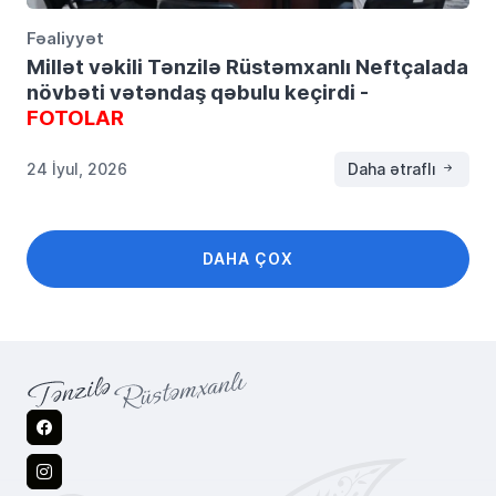
Fəaliyyət
Millət vəkili Tənzilə Rüstəmxanlı Neftçalada
növbəti vətəndaş qəbulu keçirdi -
FOTOLAR
24 İyul, 2026
Daha ətraflı
DAHA ÇOX
Facebook
Instagram