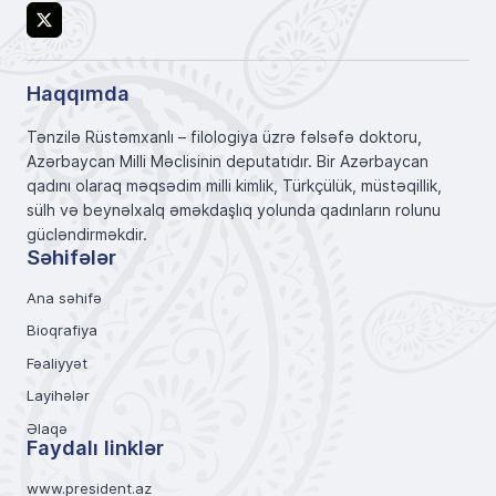
X
Haqqımda
Tənzilə Rüstəmxanlı – filologiya üzrə fəlsəfə doktoru,
Azərbaycan Milli Məclisinin deputatıdır. Bir Azərbaycan
qadını olaraq məqsədim milli kimlik, Türkçülük, müstəqillik,
sülh və beynəlxalq əməkdaşlıq yolunda qadınların rolunu
gücləndirməkdir.
Səhifələr
Ana səhifə
Bioqrafiya
Fəaliyyət
Layihələr
Əlaqə
Faydalı linklər
www.president.az