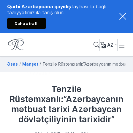
Qərbi Azərbaycana qayıdış
layihəsi ilə bağlı
fəaliyyətimiz ilə tanış olun.
Daha ətraflı
AZ
Tənzilə Rüstəmxanlı
Rəsmi internet səhifəsi
Əsas
Manşet
Tənzilə Rüstəmxanlı:”Azərbaycanın mətbuat tari
Tənzilə
Rüstəmxanlı:”Azərbaycanın
mətbuat tarixi Azərbaycan
dövlətçiliyinin tarixidir”