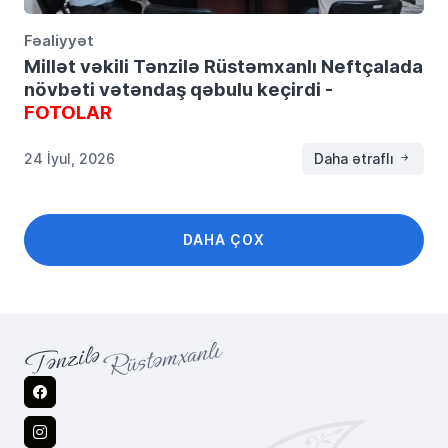
Fəaliyyət
Millət vəkili Tənzilə Rüstəmxanlı Neftçalada
növbəti vətəndaş qəbulu keçirdi -
FOTOLAR
24 İyul, 2026
Daha ətraflı
DAHA ÇOX
Facebook
Instagram