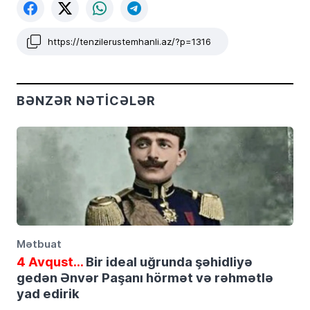
https://tenzilerustemhanli.az/?p=1316
BƏNZƏR NƏTICƏLƏR
Mətbuat
4 Avqust…
Bir ideal uğrunda şəhidliyə
gedən Ənvər Paşanı hörmət və rəhmətlə
yad edirik