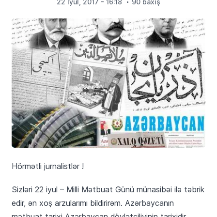
22 İyul, 2017 - 16:18
90 baxış
Hörmətli jurnalistlər !
Sizləri 22 iyul – Milli Mətbuat Günü münasibəi ilə təbrik
edir, ən xoş arzularımı bildirirəm. Azərbaycanın
mətbuat tarixi Azərbaycan dövlətçiliyinin tarixidir.