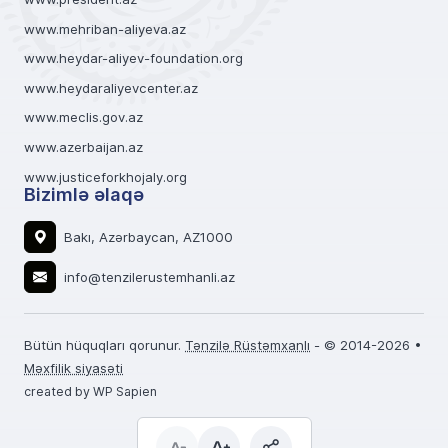
www.mehriban-aliyeva.az
www.heydar-aliyev-foundation.org
www.heydaraliyevcenter.az
www.meclis.gov.az
www.azerbaijan.az
www.justiceforkhojaly.org
Bizimlə əlaqə
Bakı, Azərbaycan, AZ1000
info@tenzilerustemhanli.az
Bütün hüquqları qorunur.
Tənzilə Rüstəmxanlı
- © 2014-2026 •
Məxfilik siyasəti
created by WP Sapien