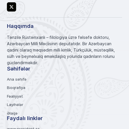
X
Haqqımda
Tənzilə Rüstəmxanlı – filologiya üzrə fəlsəfə doktoru,
Azərbaycan Milli Məclisinin deputatıdır. Bir Azərbaycan
qadını olaraq məqsədim milli kimlik, Türkçülük, müstəqillik,
sülh və beynəlxalq əməkdaşlıq yolunda qadınların rolunu
gücləndirməkdir.
Səhifələr
Ana səhifə
Bioqrafiya
Fəaliyyət
Layihələr
Əlaqə
Faydalı linklər
www.president.az