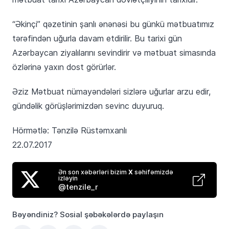
“Əkinçi” qəzetinin şanlı ənənəsi bu günkü mətbuatımız
tərəfindən uğurla davam etdirilir. Bu tarixi gün
Azərbaycan ziyalılarını sevindirir və mətbuat simasında
özlərinə yaxın dost görürlər.
Əziz Mətbuat nümayəndələri sizlərə uğurlar arzu edir,
gündəlik görüşlərimizdən sevinc duyuruq.
Hörmətlə: Tənzilə Rüstəmxanlı
22.07.2017
Ən son xəbərləri bizim
X
səhifəmizdə
izləyin
@tenzile_r
Bəyəndiniz? Sosial şəbəkələrdə paylaşın