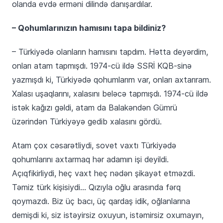
olanda evdə erməni dilində danışardılar.
– Qohumlarınızın hamısını tapa bildiniz?
– Türkiyədə olanların hamısını tapdım. Hətta deyərdim,
onları atam tapmışdı. 1974-cü ildə SSRİ KQB-sinə
yazmışdı ki, Türkiyədə qohumlarım var, onları axtarıram.
Xalası uşaqlarını, xalasını beləcə tapmışdı. 1974-cü ildə
istək kağızı gəldi, atam da Balakəndən Gümrü
üzərindən Türkiyəyə gedib xalasını gördü.
Atam çox cəsarətliydi, sovet vaxtı Türkiyədə
qohumlarını axtarmaq hər adamın işi deyildi.
Açıqfikirliydi, heç vaxt heç nədən şikayət etməzdi.
Təmiz türk kişisiydi… Qızıyla oğlu arasında fərq
qoymazdı. Biz üç bacı, üç qardaş idik, oğlanlarına
demişdi ki, siz istəyirsiz oxuyun, istəmirsiz oxumayın,