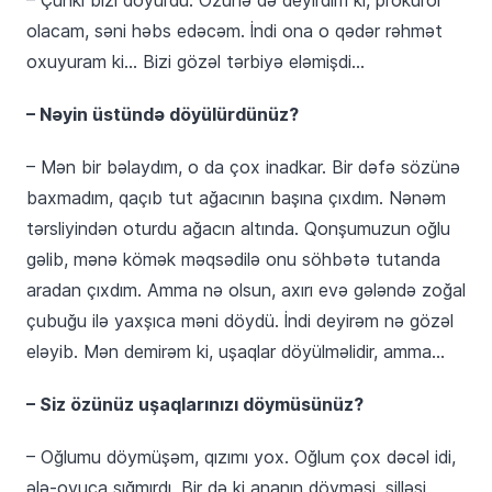
olacam, səni həbs edəcəm. İndi ona o qədər rəhmət
oxuyuram ki… Bizi gözəl tərbiyə eləmişdi…
– Nəyin üstündə döyülürdünüz?
– Mən bir bəlaydım, o da çox inadkar. Bir dəfə sözünə
baxmadım, qaçıb tut ağacının başına çıxdım. Nənəm
tərsliyindən oturdu ağacın altında. Qonşumuzun oğlu
gəlib, mənə kömək məqsədilə onu söhbətə tutanda
aradan çıxdım. Amma nə olsun, axırı evə gələndə zoğal
çubuğu ilə yaxşıca məni döydü. İndi deyirəm nə gözəl
eləyib. Mən demirəm ki, uşaqlar döyülməlidir, amma…
– Siz özünüz uşaqlarınızı döymüsünüz?
– Oğlumu döymüşəm, qızımı yox. Oğlum çox dəcəl idi,
ələ-ovuca sığmırdı. Bir də ki ananın döyməsi, şilləsi