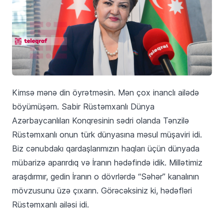
Kimsə mənə din öyrətməsin. Mən çox inanclı ailədə
böyümüşəm. Sabir Rüstəmxanlı Dünya
Azərbaycanlıları Konqresinin sədri olanda Tənzilə
Rüstəmxanlı onun türk dünyasına məsul müşaviri idi.
Biz cənubdakı qardaşlarımızın haqları üçün dünyada
mübarizə aparırdıq və İranın hədəfində idik. Millətimiz
araşdırmır, gedin İranın o dövrlərdə “Səhər” kanalının
mövzusunu üzə çıxarın. Görəcəksiniz ki, hədəfləri
Rüstəmxanlı ailəsi idi.