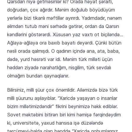
Qarsdan niyə getməsinlər ki? Orada həyat şəraiti,
doğrudan, çox ağırdır. Mənim doğulub böyüdüyüm
yerlərlə bizi tikanlı məftillər ayırırdı. Yadımdadır, nənəm
əlimdən tutub məni sərhədə gətirər, ordan da Qarsın
kəndlərini göstərərdi. Xüsusən yaz vaxtı ot biçiləndə…
Ağlaya-ağlaya ora baxıb bayatı deyərdi. Çünki bütün
nəsli orada qalmışdı. O qadının içində ana, ata, baba,
dədə, yurd həsrəti var idi. Mənim türk milləti üçün
həddən ziyadə narahatlığım, nisgilim, türk sevdalı
olmağım bundan qaynaqlanır.
Bilirsiniz, milli şüur çox önəmlidir. Ailəmizdə bizə türk
milli şüurunu aşılayıblar. “Xaricdə yaşayan o insanlar
bizim millətimizdəndir” fikrini beynimizə həkk ediblər.
Sovet məktəbini bitirən biri kimi həmişə fərqindəydim
ki, universitetə, yaxud hansısa işə düzələndə
tərcümeyi-halda olan bənddə “Xaricdə qohumlarınız