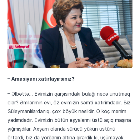
– Amasiyanı xatırlayırsınız?
– Əlbəttə… Evimizin qarşısındakı bulağı necə unutmaq
olar? Əmilərimin evi, öz evimizin səmti xatirimdədir. Biz
Süleymanlılardanıq, çox böyük nəsildir. O köç mənim
yadımdadır. Evimizin bütün əşyalarını üstü açıq maşına
yığmışdılar. Axşam olanda sürücü yükün üstünü
örtərdi, biz də yorğanın altına girərdik ki, üşüməyək.