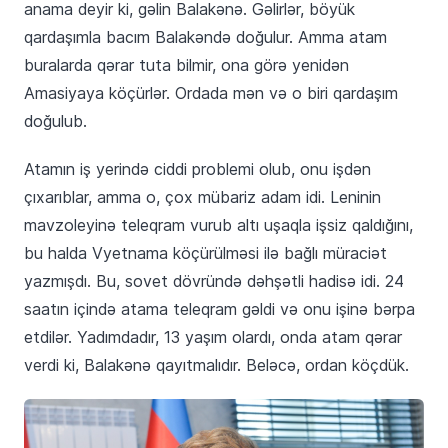
anama deyir ki, gəlin Balakənə. Gəlirlər, böyük
qardaşımla bacım Balakəndə doğulur. Amma atam
buralarda qərar tuta bilmir, ona görə yenidən
Amasiyaya köçürlər. Ordada mən və o biri qardaşım
doğulub.
Atamın iş yerində ciddi problemi olub, onu işdən
çıxarıblar, amma o, çox mübariz adam idi. Leninin
mavzoleyinə teleqram vurub altı uşaqla işsiz qaldığını,
bu halda Vyetnama köçürülməsi ilə bağlı müraciət
yazmışdı. Bu, sovet dövründə dəhşətli hadisə idi. 24
saatın içində atama teleqram gəldi və onu işinə bərpa
etdilər. Yadımdadır, 13 yaşım olardı, onda atam qərar
verdi ki, Balakənə qayıtmalıdır. Beləcə, ordan köçdük.