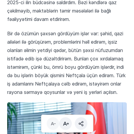
2025-ci ilin büdcəsinə saldırdım. Bəzi kəndlərə qaz
çəkilməyib, məktəblərin təmir məsələləri ilə bağlı
fəaliyyətimi davam etdirirəm.
Bir də özümün şəxsən gördüyüm işlər var: şəhid, qazi
ailələri ilə görüşürəm, problemlərini həll edirəm, işsiz
olanları əlimin yetdiyi qədər, bütün şəxsi nüfuzumdan
istifadə edib işə düzəltdirirəm. Bunları çox xırdalamaq
istəmirəm, çünki bu, ömrü boyu gördüyüm işlərdir, indi
də bu işlərin böyük qismini Neftçala üçün edirəm. Türk
iş adamlarını Neftçalaya cəlb edirəm, istəyirəm onlar
rayona sərmayə qoysunlar və yeni iş yerləri açılsın.