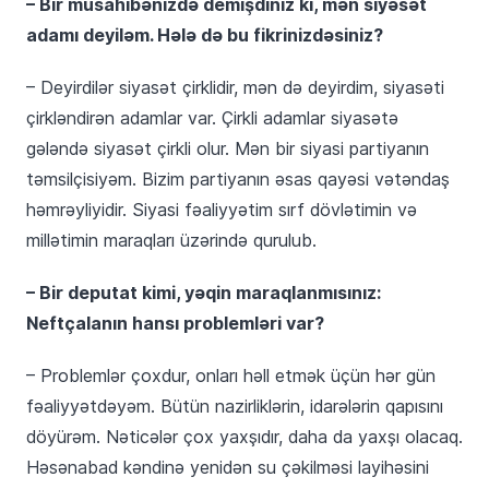
– Bir müsahibənizdə demişdiniz ki, mən siyəsət
adamı deyiləm. Hələ də bu fikrinizdəsiniz?
– Deyirdilər siyasət çirklidir, mən də deyirdim, siyasəti
çirkləndirən adamlar var. Çirkli adamlar siyasətə
gələndə siyasət çirkli olur. Mən bir siyasi partiyanın
təmsilçisiyəm. Bizim partiyanın əsas qayəsi vətəndaş
həmrəyliyidir. Siyasi fəaliyyətim sırf dövlətimin və
millətimin maraqları üzərində qurulub.
– Bir deputat kimi, yəqin maraqlanmısınız:
Neftçalanın hansı problemləri var?
– Problemlər çoxdur, onları həll etmək üçün hər gün
fəaliyyətdəyəm. Bütün nazirliklərin, idarələrin qapısını
döyürəm. Nəticələr çox yaxşıdır, daha da yaxşı olacaq.
Həsənabad kəndinə yenidən su çəkilməsi layihəsini