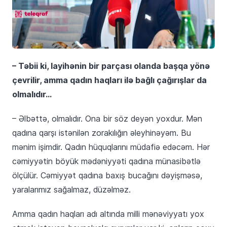
– Təbii ki, layihənin bir parçası olanda başqa yönə
çevrilir, amma qadın haqları ilə bağlı çağırışlar da
olmalıdır…
– Əlbəttə, olmalıdır. Ona bir söz deyən yoxdur. Mən
qadına qarşı istənilən zorakılığın əleyhinəyəm. Bu
mənim işimdir. Qadın hüquqlarını müdafiə edəcəm. Hər
cəmiyyətin böyük mədəniyyəti qadına münasibətlə
ölçülür. Cəmiyyət qadına baxış bucağını dəyişməsə,
yaralarımız sağalmaz, düzəlməz.
Amma qadın haqları adı altında milli mənəviyyatı yox