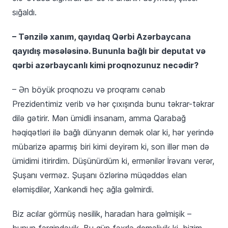
sığaldı.
– Tənzilə xanım, qayıdaq Qərbi Azərbaycana
qayıdış məsələsinə. Bununla bağlı bir deputat və
qərbi azərbaycanlı kimi proqnozunuz necədir?
– Ən böyük proqnozu və proqramı cənab
Prezidentimiz verib və hər çıxışında bunu təkrar-təkrar
dilə gətirir. Mən ümidli insanam, amma Qarabağ
həqiqətləri ilə bağlı dünyanın demək olar ki, hər yerində
mübarizə aparmış biri kimi deyirəm ki, son illər mən də
ümidimi itirirdim. Düşünürdüm ki, ermənilər İrəvanı verər,
Şuşanı verməz. Şuşanı özlərinə müqəddəs elan
eləmişdilər, Xankəndi heç ağla gəlmirdi.
Biz acılar görmüş nəsilik, haradan hara gəlmişik –
bunun fərqindəyik. Bu gün fəxrlə deməliyik ki, bizim