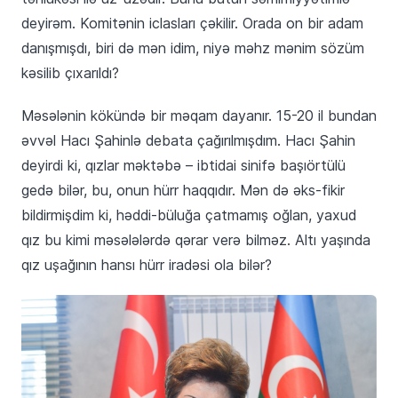
deyirəm. Komitənin iclasları çəkilir. Orada on bir adam
danışmışdı, biri də mən idim, niyə məhz mənim sözüm
kəsilib çıxarıldı?
Məsələnin kökündə bir məqam dayanır. 15-20 il bundan
əvvəl Hacı Şahinlə debata çağırılmışdım. Hacı Şahin
deyirdi ki, qızlar məktəbə – ibtidai sinifə başıörtülü
gedə bilər, bu, onun hürr haqqıdır. Mən də əks-fikir
bildirmişdim ki, həddi-büluğa çatmamış oğlan, yaxud
qız bu kimi məsələlərdə qərar verə bilməz. Altı yaşında
qız uşağının hansı hürr iradəsi ola bilər?