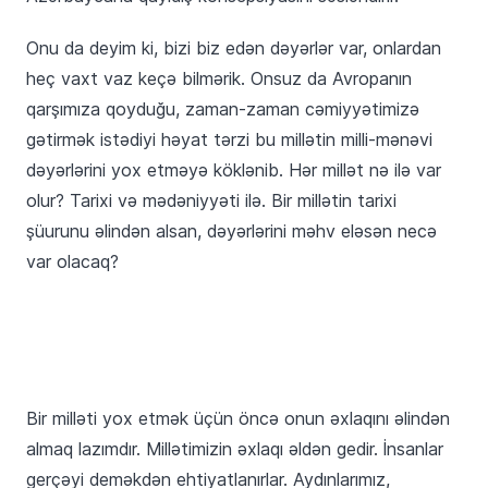
Onu da deyim ki, bizi biz edən dəyərlər var, onlardan
heç vaxt vaz keçə bilmərik. Onsuz da Avropanın
qarşımıza qoyduğu, zaman-zaman cəmiyyətimizə
gətirmək istədiyi həyat tərzi bu millətin milli-mənəvi
dəyərlərini yox etməyə köklənib. Hər millət nə ilə var
olur? Tarixi və mədəniyyəti ilə. Bir millətin tarixi
şüurunu əlindən alsan, dəyərlərini məhv eləsən necə
var olacaq?
Bir milləti yox etmək üçün öncə onun əxlaqını əlindən
almaq lazımdır. Millətimizin əxlaqı əldən gedir. İnsanlar
gerçəyi deməkdən ehtiyatlanırlar. Aydınlarımız,