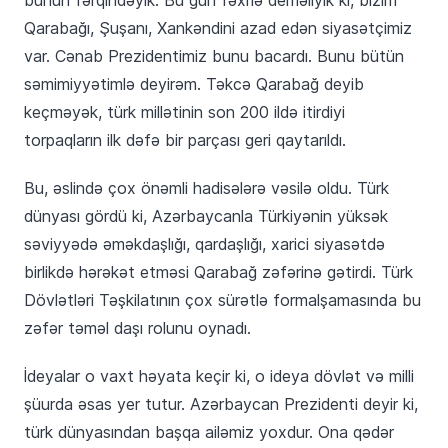
Qarabağı, Şuşanı, Xankəndini azad edən siyasətçimiz
var. Cənab Prezidentimiz bunu bacardı. Bunu bütün
səmimiyyətimlə deyirəm. Təkcə Qarabağ deyib
keçməyək, türk millətinin son 200 ildə itirdiyi
torpaqların ilk dəfə bir parçası geri qaytarıldı.
Bu, əslində çox önəmli hadisələrə vəsilə oldu. Türk
dünyası gördü ki, Azərbaycanla Türkiyənin yüksək
səviyyədə əməkdaşlığı, qardaşlığı, xarici siyasətdə
birlikdə hərəkət etməsi Qarabağ zəfərinə gətirdi. Türk
Dövlətləri Təşkilatının çox sürətlə formalşamasında bu
zəfər təməl daşı rolunu oynadı.
İdeyalar o vaxt həyata keçir ki, o ideya dövlət və milli
şüurda əsas yer tutur. Azərbaycan Prezidenti deyir ki,
türk dünyasından başqa ailəmiz yoxdur. Ona qədər