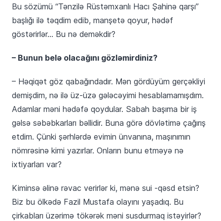
Bu sözümü “Tənzilə Rüstəmxanlı Hacı Şahinə qarşı”
başlığı ilə təqdim edib, manşetə qoyur, hədəf
göstərirlər… Bu nə deməkdir?
– Bunun belə olacağını gözləmirdiniz?
– Həqiqət göz qabağındadır. Mən gördüyüm gerçəkliyi
demişdim, nə ilə üz-üzə gələcəyimi hesablamamışdım.
Adamlar məni hədəfə qoydular. Sabah başıma bir iş
gəlsə səbəbkarları bəllidir. Buna görə dövlətimə çağırış
etdim. Çünki şərhlərdə evimin ünvanına, maşınımın
nömrəsinə kimi yazırlar. Onların bunu etməyə nə
ixtiyarları var?
Kiminsə əlinə rəvac verirlər ki, mənə sui -qəsd etsin?
Biz bu ölkədə Fazil Mustafa olayını yaşadıq. Bu
çirkabları üzərimə tökərək məni susdurmaq istəyirlər?