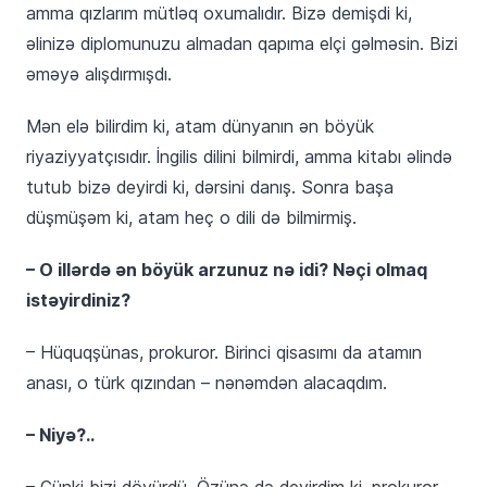
amma qızlarım mütləq oxumalıdır. Bizə demişdi ki,
əlinizə diplomunuzu almadan qapıma elçi gəlməsin. Bizi
əməyə alışdırmışdı.
Mən elə bilirdim ki, atam dünyanın ən böyük
riyaziyyatçısıdır. İngilis dilini bilmirdi, amma kitabı əlində
tutub bizə deyirdi ki, dərsini danış. Sonra başa
düşmüşəm ki, atam heç o dili də bilmirmiş.
– O illərdə ən böyük arzunuz nə idi? Nəçi olmaq
istəyirdiniz?
– Hüquqşünas, prokuror. Birinci qisasımı da atamın
anası, o türk qızından – nənəmdən alacaqdım.
– Niyə?..
– Çünki bizi döyürdü. Özünə də deyirdim ki, prokuror