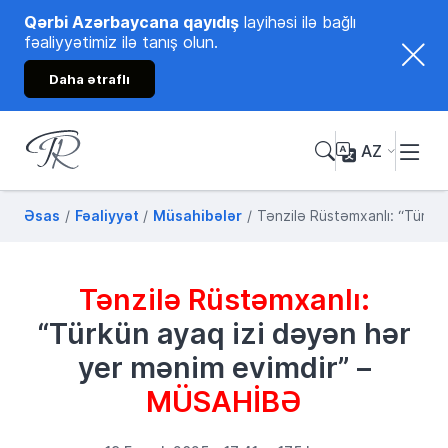
Qərbi Azərbaycana qayıdış
layihəsi ilə bağlı
fəaliyyətimiz ilə tanış olun.
Daha ətraflı
AZ
Tənzilə Rüstəmxanlı
Rəsmi internet səhifəsi
Əsas
Fəaliyyət
Müsahibələr
Tənzilə Rüstəmxanlı: “Türkü
Tənzilə Rüstəmxanlı:
“Türkün ayaq izi dəyən hər
yer mənim evimdir” –
MÜSAHİBƏ