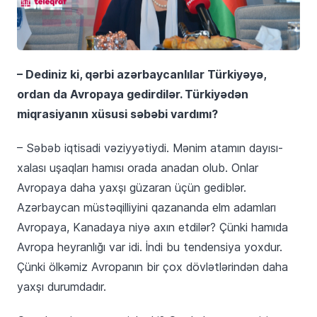
– Dediniz ki, qərbi azərbaycanlılar Türkiyəyə,
ordan da Avropaya gedirdilər. Türkiyədən
miqrasiyanın xüsusi səbəbi vardımı?
– Səbəb iqtisadi vəziyyətiydi. Mənim atamın dayısı-
xalası uşaqları hamısı orada anadan olub. Onlar
Avropaya daha yaxşı güzaran üçün gediblər.
Azərbaycan müstəqilliyini qazananda elm adamları
Avropaya, Kanadaya niyə axın etdilər? Çünki hamıda
Avropa heyranlığı var idi. İndi bu tendensiya yoxdur.
Çünki ölkəmiz Avropanın bir çox dövlətlərindən daha
yaxşı durumdadır.