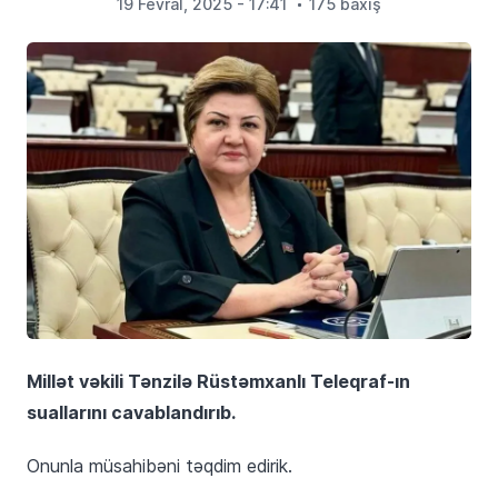
19 Fevral, 2025 - 17:41
175 baxış
Millət vəkili Tənzilə Rüstəmxanlı Teleqraf-ın
suallarını cavablandırıb.
Onunla müsahibəni təqdim edirik.