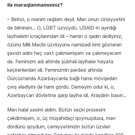
ilə maraqlanmamısınız?
– Birinci, o mənim rəqibim deyil. Mən onun cinsiyyətini
də bilmirəm… O, LGBT üzvüydü. USAİD-in ayırdığı
layihələrin icraçılarından idi – həmin o qadın dediyiniz,
özünü Milli Məclis üzvlüyünə namizədi kimi göstərən
şəxsin adını heç vaxt çəkməmişəm və çəkməyəcəm
də. Feminizm adı altında şübhəli layihələr həyata
keçirənlərdən idi. Feminizmin pərdəsi altında
Gürcüstanda Azərbaycanla bağlı hansı mövqedən
çıxış elədiyini də hamı gördü. Deməyim odur ki, o,
Azərbaycan dövlətinə qarşı layihə idi. Araşdırın baxın…
Mən halal səsimi aldım. Bütün seçki prosesini
çəkdirmişəm, o, üç müşahidəçi qoymuşdusa, mən
dördünü qoydum, cəmiyyətimizin bütün üzvləri
səfərbər olmuşdular. Sonuncu iki gündə kəndlərə 100