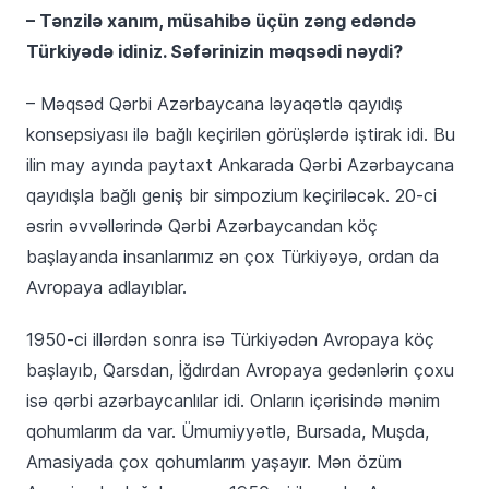
– Tənzilə xanım, müsahibə üçün zəng edəndə
Türkiyədə idiniz. Səfərinizin məqsədi nəydi?
– Məqsəd Qərbi Azərbaycana ləyaqətlə qayıdış
konsepsiyası ilə bağlı keçirilən görüşlərdə iştirak idi. Bu
ilin may ayında paytaxt Ankarada Qərbi Azərbaycana
qayıdışla bağlı geniş bir simpozium keçiriləcək. 20-ci
əsrin əvvəllərində Qərbi Azərbaycandan köç
başlayanda insanlarımız ən çox Türkiyəyə, ordan da
Avropaya adlayıblar.
1950-ci illərdən sonra isə Türkiyədən Avropaya köç
başlayıb, Qarsdan, İğdırdan Avropaya gedənlərin çoxu
isə qərbi azərbaycanlılar idi. Onların içərisində mənim
qohumlarım da var. Ümumiyyətlə, Bursada, Muşda,
Amasiyada çox qohumlarım yaşayır. Mən özüm