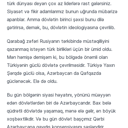
türk dünyası deyən çox az liderlərə rast gələrsiniz.
Siyasət və fikir adamlarımız bunun uğrunda mübarizə
aparıblar. Amma dövlətin birinci şəxsi bunu dilə
gətirirsə, demək, bu, dövlətin ideologiyasına çevrilib.
Qarabağ zəfəri Rusiyanın tərkibində müstəqilliyini
qazanmaq istəyən türk birlikləri üçün bir ümid oldu.
Mən həmişə demişəm ki, bu bölgədə önəmli olan
Türkiyənin güclü dövlətə çevrilməsidir. Türkiyə Yaxın
Şərqdə güclü olsa, Azərbaycan da Qafqazda
güclənəcək. Elə də oldu.
Bu gün bölgənin siyasi həyatını, yönünü müəyyən
edən dövlətlərdən biri də Azərbaycandır. Bax belə
qüdrətli dövlətdə yaşamaq, mənə elə gəlir, ən böyük
xoşbəxtlikdir. Və bu gün dövlət başçımız Qərbi
Azərbaycana qayıdış konsepsiyasını səsləndirir.