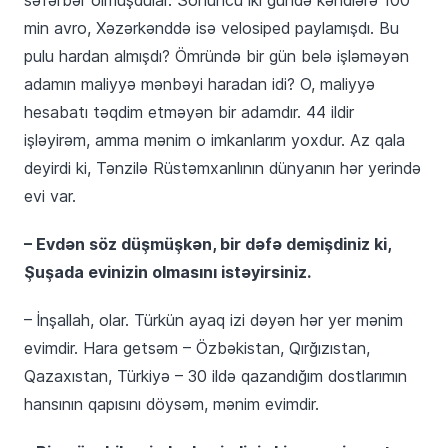
min avro, Xəzərkənddə isə velosiped paylamışdı. Bu
pulu hardan almışdı? Ömründə bir gün belə işləməyən
adamın maliyyə mənbəyi haradan idi? O, maliyyə
hesabatı təqdim etməyən bir adamdır. 44 ildir
işləyirəm, amma mənim o imkanlarım yoxdur. Az qala
deyirdi ki, Tənzilə Rüstəmxanlının dünyanın hər yerində
evi var.
– Evdən söz düşmüşkən, bir dəfə demişdiniz ki,
Şuşada evinizin olmasını istəyirsiniz.
– İnşallah, olar. Türkün ayaq izi dəyən hər yer mənim
evimdir. Hara getsəm – Özbəkistan, Qırğızıstan,
Qazaxıstan, Türkiyə – 30 ildə qazandığım dostlarımın
hansının qapısını döysəm, mənim evimdir.