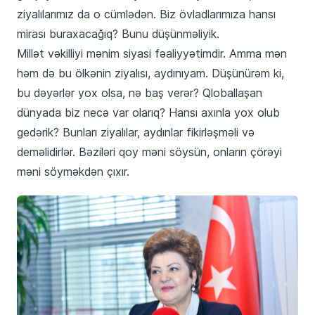
ziyalılarımız da o cümlədən. Biz övladlarımıza hansı
mirası buraxacağıq? Bunu düşünməliyik.
Millət vəkilliyi mənim siyasi fəaliyyətimdir. Amma mən
həm də bu ölkənin ziyalısı, aydınıyam. Düşünürəm ki,
bu dəyərlər yox olsa, nə baş verər? Qloballaşan
dünyada biz necə var olarıq? Hansı axınla yox olub
gedərik? Bunları ziyalılar, aydınlar fikirləşməli və
deməlidirlər. Bəziləri qoy məni söysün, onların çörəyi
məni söyməkdən çıxır.