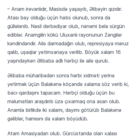
– Anam irəvanlıdır, Masisdə yaşayıb, Əlibəyin qızıdır.
Atası bəy olduğu üçün həbs olunub, sonra da
güllələnib. Nəsil dərbədiyar olub, nənəmi belə sürgün
ediblər. Anamgilin kökü Uluxanlı rayonunun Zəngilər
kəndindəndir. Ailə darmadağın olub, represiyaya məruz
qalıb, uşaqlar yetimxanaya verilib. Böyük xalam 16
yaşındaykən Əlibaba adlı hərbçi ilə ailə qurub.
Əlibaba müharibədən sonra hərbi xidməti yerinə
yetirmək üçün Balakənə köçəndə xalama söz verib ki,
bacı-qardaşını tapacam. Hərbçi olduğu üçün bu
məlumatları araşdırıb üzə çıxarmaq ona asan olub.
Anamla birlikdə iki xalamı, dayımı götürüb Balakənə
gəliblər, hamısını da xalam böyüdüb.
Atam Amasiyadan olub. Gürcüstanda olan xalası