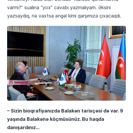
varmı?” sualına “yox” cavabı yazmalıyam. Əksini
yazsaydıq, nə vaxtsa əngəl kimi qarşımıza çıxacaqdı.
– Sizin bioqrafiyanızda Balakən tarixçəsi də var. 9
yaşında Balakənə köçmüsünüz. Bu haqda
danışardınız…