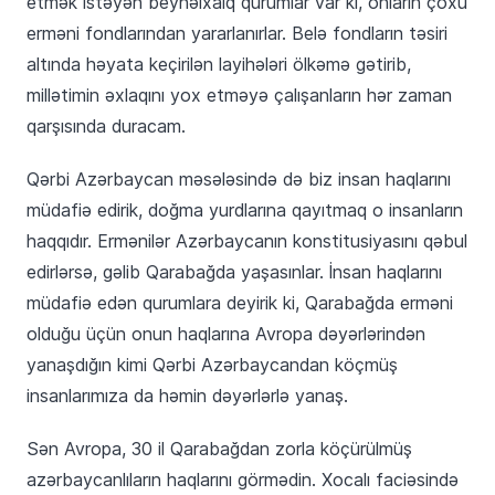
etmək istəyən beynəlxalq qurumlar var ki, onların çoxu
erməni fondlarından yararlanırlar. Belə fondların təsiri
altında həyata keçirilən layihələri ölkəmə gətirib,
millətimin əxlaqını yox etməyə çalışanların hər zaman
qarşısında duracam.
Qərbi Azərbaycan məsələsində də biz insan haqlarını
müdafiə edirik, doğma yurdlarına qayıtmaq o insanların
haqqıdır. Ermənilər Azərbaycanın konstitusiyasını qəbul
edirlərsə, gəlib Qarabağda yaşasınlar. İnsan haqlarını
müdafiə edən qurumlara deyirik ki, Qarabağda erməni
olduğu üçün onun haqlarına Avropa dəyərlərindən
yanaşdığın kimi Qərbi Azərbaycandan köçmüş
insanlarımıza da həmin dəyərlərlə yanaş.
Sən Avropa, 30 il Qarabağdan zorla köçürülmüş
azərbaycanlıların haqlarını görmədin. Xocalı faciəsində