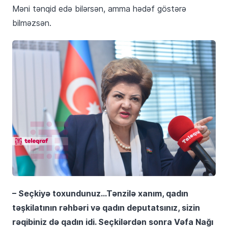
Məni tənqid edə bilərsən, amma hədəf göstərə
bilməzsən.
– Seçkiyə toxundunuz…Tənzilə xanım, qadın
təşkilatının rəhbəri və qadın deputatsınız, sizin
rəqibiniz də qadın idi. Seçkilərdən sonra Vəfa Nağı