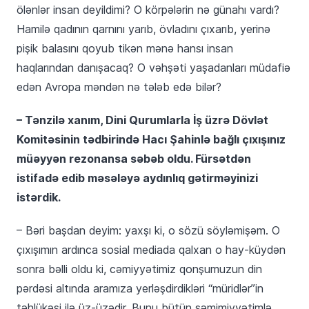
ölənlər insan deyildimi? O körpələrin nə günahı vardı?
Hamilə qadının qarnını yarıb, övladını çıxarıb, yerinə
pişik balasını qoyub tikən mənə hansı insan
haqlarından danışacaq? O vəhşəti yaşadanları müdafiə
edən Avropa məndən nə tələb edə bilər?
– Tənzilə xanım, Dini Qurumlarla İş üzrə Dövlət
Komitəsinin tədbirində Hacı Şahinlə bağlı çıxışınız
müəyyən rezonansa səbəb oldu. Fürsətdən
istifadə edib məsələyə aydınlıq gətirməyinizi
istərdik.
– Bəri başdan deyim: yaxşı ki, o sözü söyləmişəm. O
çıxışımın ardınca sosial mediada qalxan o hay-küydən
sonra bəlli oldu ki, cəmiyyətimiz qonşumuzun din
pərdəsi altında aramıza yerləşdirdikləri “müridlər”in
təhlükəsi ilə üz-üzədir. Bunu bütün səmimiyyətimlə