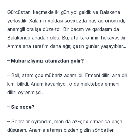
Gürcüstanı keçməklə iki gün yol gəldik və Balakənə
yerləşdik. Xalamın yoldaşı sovxozda baş aqronom idi,
anamgili ora işə düzəltdi. Bir bacım və qardaşım da
Balakəndə anadan oldu. Bu, ata tərəfimin hekayəsidir.
Amma ana tərəfim daha ağır, çətin günlər yaşayıblar…
– Mübarizliyiniz atanızdan gəlir?
– Bəli, atam çox mübariz adam idi. Erməni dilini ana dili
kimi bilirdi. Anam irəvanlıydı, o da məktəbdə erməni
dilini öyrənmişdi.
– Siz necə?
–
Sonralar öyrəndim, mən də az-çox ermənicə başa
düşürəm. Anamla atamın bizdən gizlin söhbətləri