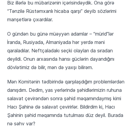
Biz illərlə bu mübarizənin içərisindəydik. Ona görə
“Tənzilə Rüstəmxanlı hicaba qarşı” deyib sözlərimi
manşetlərə çıxardılar.
O gündən bu günə müəyyən adamlar – “mürid”lər
İranda, Rusiyada, Almaniyada hər yerdə məni
qaraladılar. Neftçaladakı seçki olayları da sıradan
deyildi. Onun arxasında hansı güclərin dayandığını
dövlətimiz də bilir, mən də yaxşı bilirəm.
Mən Komitənin tədbirində qarşılaşdığım problemlərdən
danışdım. Dedim, yas yerlərində şəhidlərimizin ruhuna
salavat çevirəndən sonra şəhid məqamındaymış kimi
Hacı Şahinə də salavat çevirirlər. Bildirdim ki, Hacı
Şahinin şəhid məqamında tutulması düz deyil. Burada
nə səhv var?