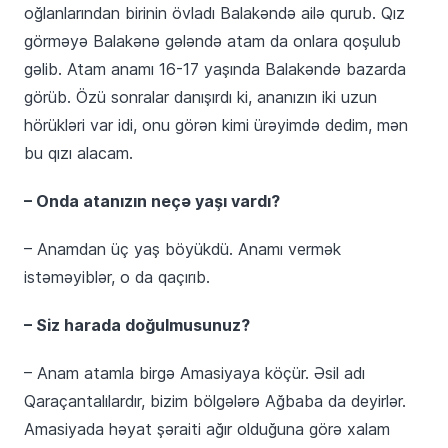
oğlanlarından birinin övladı Balakəndə ailə qurub. Qız
görməyə Balakənə gələndə atam da onlara qoşulub
gəlib. Atam anamı 16-17 yaşında Balakəndə bazarda
görüb. Özü sonralar danışırdı ki, ananızın iki uzun
hörükləri var idi, onu görən kimi ürəyimdə dedim, mən
bu qızı alacam.
– Onda atanızın neçə yaşı vardı?
– Anamdan üç yaş böyükdü. Anamı vermək
istəməyiblər, o da qaçırıb.
– Siz harada doğulmusunuz?
– Anam atamla birgə Amasiyaya köçür. Əsil adı
Qaraçantalılardır, bizim bölgələrə Ağbaba da deyirlər.
Amasiyada həyat şəraiti ağır olduğuna görə xalam