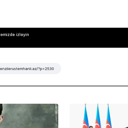
əmizdə izləyin
/tenzilerustemhanli.az/?p=2530