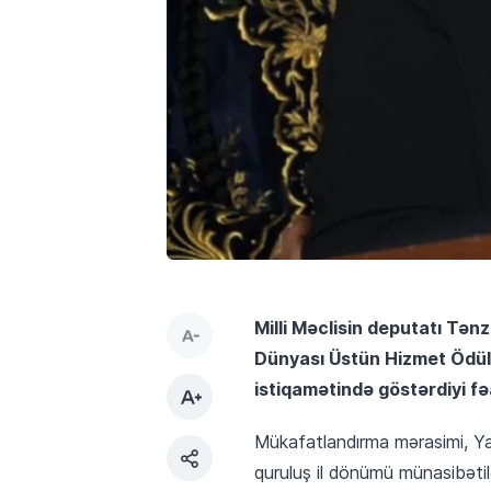
Milli Məclisin deputatı Tən
Dünyası Üstün Hizmet Ödülü” 
istiqamətində göstərdiyi fə
Mükafatlandırma mərasimi, Y
quruluş il dönümü münasibətilə