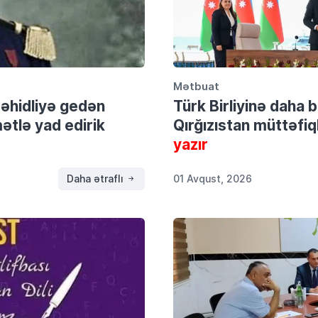
Mətbuat
şəhidliyə gedən
Türk Birliyinə daha
tlə yad edirik
Qırğızıstan müttəfiql
yazır
Daha ətraflı
01 Avqust, 2026