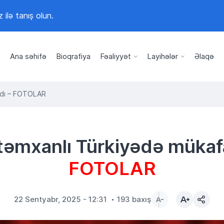
z ilə tanış olun.
Ana səhifə
Bioqrafiya
Fəaliyyət
Layihələr
Əlaqə
ıldı – FOTOLAR
təmxanlı Türkiyədə mükafat
FOTOLAR
22 Sentyabr, 2025 - 12:31
193 baxış