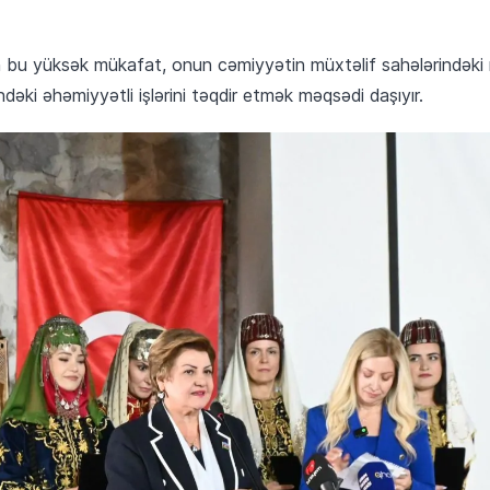
n bu yüksək mükafat, onun cəmiyyətin müxtəlif sahələrindəki 
dəki əhəmiyyətli işlərini təqdir etmək məqsədi daşıyır.