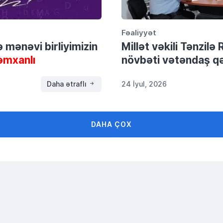
Fəaliyyət
və mənəvi birliyimizin
Millət vəkili Tənzil
əmxanlı
növbəti vətəndaş qə
Daha ətraflı
24 İyul, 2026
DAHA ÇOX