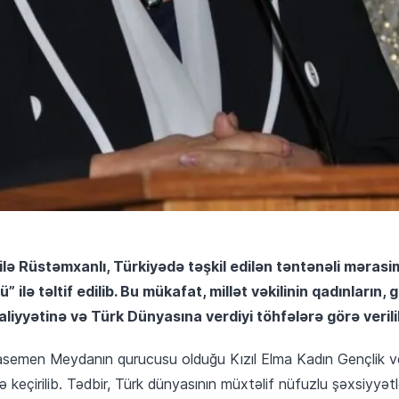
zilə Rüstəmxanlı, Türkiyədə təşkil edilən təntənəli mərasi
ilə təltif edilib. Bu mükafat, millət vəkilinin qadınların, 
aliyyətinə və Türk Dünyasına verdiyi töhfələrə görə verili
asemen Meydanın qurucusu olduğu Kızıl Elma Kadın Gençlik 
 keçirilib. Tədbir, Türk dünyasının müxtəlif nüfuzlu şəxsiyyətlə