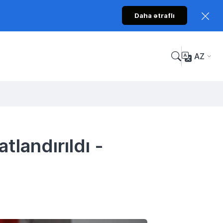
Daha ətraflı
AZ
landırıldı -