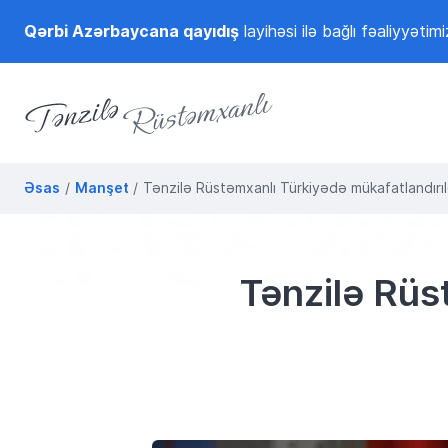
Qərbi Azərbaycana qayıdış
layihəsi ilə bağlı fəaliyyətimi
Tənzilə Rüstəmxanlı
Rəsmi internet səhifəsi
Əsas
Manşet
Tənzilə Rüstəmxanlı Türkiyədə mükafatlandır
Tənzilə Rüs