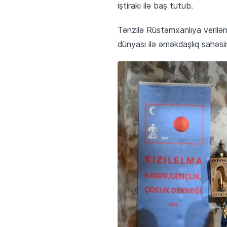
iştirakı ilə baş tutub.
Tənzilə Rüstəmxanlıya verilə
dünyası ilə əməkdaşlıq sahəsin