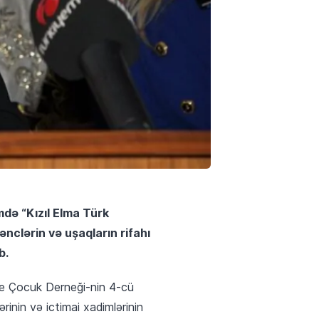
mdə “Kızıl Elma Türk
gənclərin və uşaqların rifahı
b.
ve Çocuk Derneği-nin 4-cü
rinin və ictimai xadimlərinin