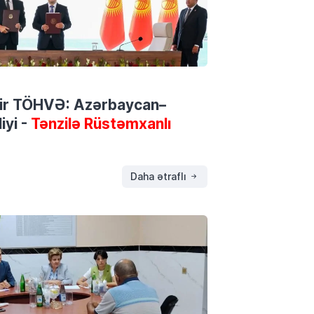
 bir TÖHVƏ: Azərbaycan–
iyi -
Tənzilə Rüstəmxanlı
Daha ətraflı