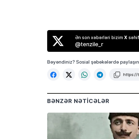
X
Ən son xəbərləri bizim
səhif
@tenzile_r
Bəyəndiniz? Sosial şəbəkələrdə paylaşın
https:/
BƏNZƏR NƏTICƏLƏR