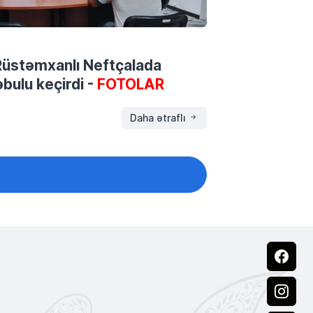
ə Rüstəmxanlı Neftçalada
bulu keçirdi -
FOTOLAR
Daha ətraflı
Facebook
Instagram