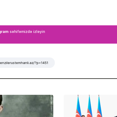
gram
səhifəmizdə izləyin
/tenzilerustemhanli.az/?p=1451