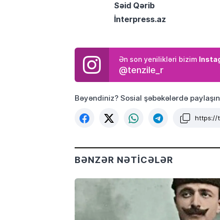
Səid Qərib
İnterpress.az
Insta
Ən son yenilikləri bizim
@tenzile_r
Bəyəndiniz? Sosial şəbəkələrdə paylaşın
https:/
BƏNZƏR NƏTICƏLƏR