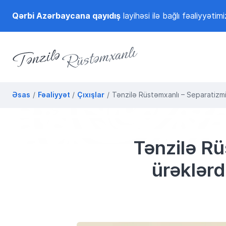
Qərbi Azərbaycana qayıdış
layihəsi ilə bağlı fəaliyyətimi
Tənzilə Rüstəmxanlı
Rəsmi internet səhifəsi
Əsas
Fəaliyyət
Çıxışlar
Tənzilə Rüstəmxanlı – Separatizmin
Tənzilə Rü
ürəklərd