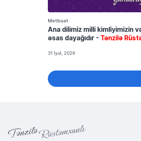
Mətbuat
Ana dilimiz milli kimliyimizin 
əsas dayağıdır -
Tənzilə Rüst
31 İyul, 2026