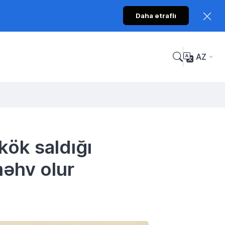
Daha ətraflı
AZ
kök saldığı
məhv olur