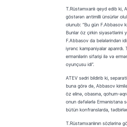
T.Rüstəmxanlı qeyd edib ki, 
göstərən antimilli ünsürlər olu
olunub: “Bu gün F.Abbasov ki
Bunlar öz çirkin siyasətlərini 
F.Abbasov da belələrindən idi. İ
iyrənc kampaniyalar aparırdı. T
ermənilərin sifarişi ilə və erm
oyunçusu idi”.
ATEV sədri bildirib ki, separat
buna görə də, Abbasov kimilə
öz elinə, obasına, qohum-əqrə
onun dəfələrlə Ermənistana sə
bütün konfranslarda, tədbirlər
T.Rüstəmxanlının sözlərinə g