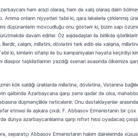
Azərbaycanı həm ərazi olaraq, həm də xalq olaraq daim bölm
b. Amma onların niyyətləri təbii ki, qara ləkələrlə çirklənmiş ür
mi düşünənlərin mövcudluğu onu göstərir ki, bizim sapı özümü
yürütməkdə davam edirlər. Öz əqidədaşları ilə birlikdə işbirliklə
llərdir, xalqını, millətini, dövlətini tərk edib elə xalqına, millət
əbii ki, kimlərin sifarişi ilə bu kampaniyaları həyata keçirdiyi k
əni diaspor təşkilatlarının yazdığı ssenari əsasında ölkəmizə qarş
izmin kök saldığı ürəklərdə millətinə, dövlətinə, Vətəninə bağlı
rin qəlbində Azərbaycana qarşı zərrə qədər də olsa, məhəbbət
basına düşmənçiliklə nəticələnir. Onu dəstəkləyənlər arasında 
fər etməsi ilə aşkara çıxdı. F. Abbasov Ermənistanın bir çox bö
də dünya azərbaycanlılarına qarşı nifrət hissi oyadacaq çıxışla
örə, separatçı Abbasov Ermənistanın hakim dairələrində xüsus