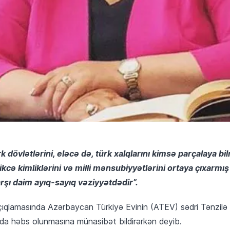
k dövlətlərini, eləcə də, türk xalqlarını kimsə parçalaya bi
tdikcə kimliklərini və milli mənsubiyyətlərini ortaya çıxarmı
arşı daim ayıq-sayıq vəziyyətdədir”.
çıqlamasında Azərbaycan Türkiyə Evinin (ATEV) sədri Tənzilə
a həbs olunmasına münasibət bildirərkən deyib.