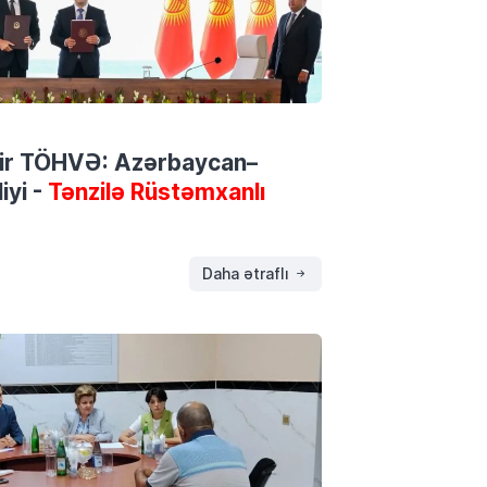
 bir TÖHVƏ: Azərbaycan–
iyi -
Tənzilə Rüstəmxanlı
Daha ətraflı