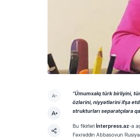
“Ümumxalq türk birliyini, tür
özlərini, niyyətlərini ifşa e
strukturları separatçılara q
İnterpress.az
Bu fikirləri
-a a
Fəxrəddin Abbasovun Rusiyad