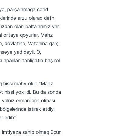
əyə, parçalamağa cəhd
əklərində arzu olaraq dəfn
zdən olan baltalarımız var.
rini ortaya qoyurlar. Məhz
inə, dövlətinə, Vətəninə qarşı
imsəyə yad deyil. O,
ı aparılan təbliğatın baş rol
lıq hissi məhv olur: “Məhz
 hissi yox idi. Bu da sonda
yalnız ermənilərin olması
lgələrində iştirak etdiyi
r edib”.
i imtiyaza sahib olmaq üçün