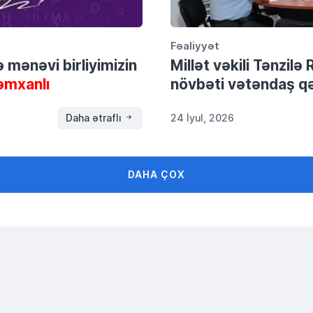
Fəaliyyət
və mənəvi birliyimizin
Millət vəkili Tənzil
əmxanlı
növbəti vətəndaş qə
Daha ətraflı
24 İyul, 2026
DAHA ÇOX