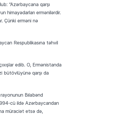
olub: “Azərbaycana qarşı
un himayədarları ermənilərdir.
ar. Çünki erməni nə
ycan Respublikasına təhvil
xışlar edib. O, Ermənistanda
zi bütövlüyünə qarşı da
k rayonunun Bılabənd
 1994-cü ildə Azərbaycandan
na müraciət etsə də,