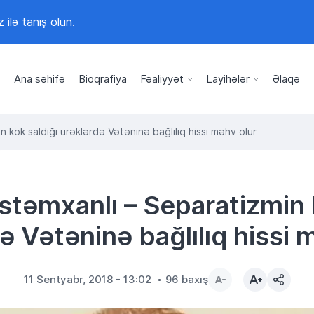
z ilə tanış olun.
Ana səhifə
Bioqrafiya
Fəaliyyət
Layihələr
Əlaqə
 kök saldığı ürəklərdə Vətəninə bağlılıq hissi məhv olur
stəmxanlı – Separatizmin 
ə Vətəninə bağlılıq hissi 
11 Sentyabr, 2018 - 13:02
96 baxış