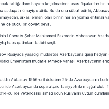
əcək təbliğatların həyata keçirilməsində əsas fiqurlardan biri 
lərinə sədaqət nümayiş etdirib. Bu da onu sübut edir ki, Abbasov
mayədarı, arxası erməni olan birinin hər an yıxılma ehtimalı v
nə də güclü bir dövlət deyil”.
tinin Lüberets Şəhər Məhkəməsi Fəxrəddin Abbasovun Azərba
ylıq həbs qətimkan tədbiri seçib.
asov Rusiyada yaşadığı müddətdə Azərbaycana qarşı hədyan çı
işğalçı Ermənistanı müdafiə etməklə yanaşı, Azərbaycanın əra
xrəddin Abbasov 1956-cı il dekabrın 25-də Azərbaycanın Leri
ü ildə Azərbaycanda separatçılıq fəaliyyəti ilə məşğul olub.
014-cü ildə vətəndaşlıq almaq üçün Rusiyanın uyğun qurmları