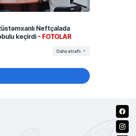
ə Rüstəmxanlı Neftçalada
bulu keçirdi -
FOTOLAR
Daha ətraflı
Facebook
Instagram