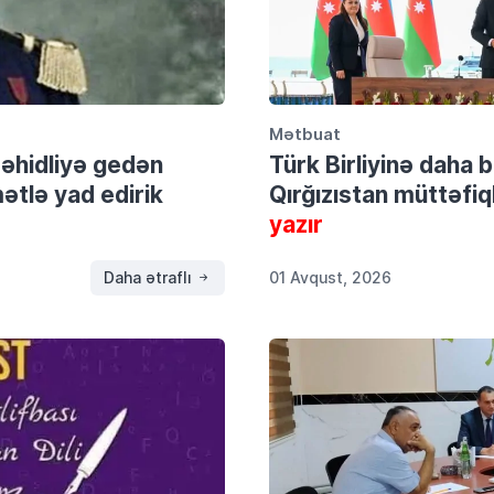
Mətbuat
şəhidliyə gedən
Türk Birliyinə daha
tlə yad edirik
Qırğızıstan müttəfiql
yazır
Daha ətraflı
01 Avqust, 2026