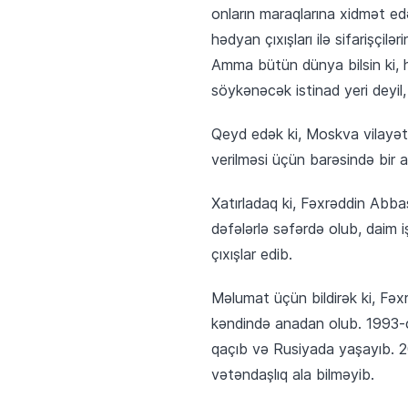
onların maraqlarına xidmət ed
hədyan çıxışları ilə sifarişçi
Amma bütün dünya bilsin ki, hi
söykənəcək istinad yeri deyil, 
Qeyd edək ki, Moskva vilayə
verilməsi üçün barəsində bir a
Xatırladaq ki, Fəxrəddin Abb
dəfələrlə səfərdə olub, daim 
çıxışlar edib.
Məlumat üçün bildirək ki, Fə
kəndində anadan olub. 1993-c
qaçıb və Rusiyada yaşayıb. 2
vətəndaşlıq ala bilməyib.