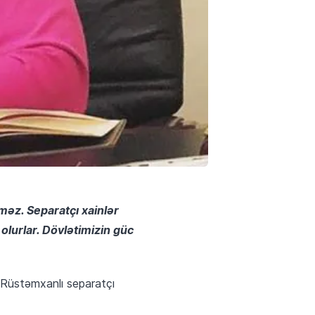
lməz. Separatçı xainlər
ş olurlar. Dövlətimizin güc
 Rüstəmxanlı separatçı