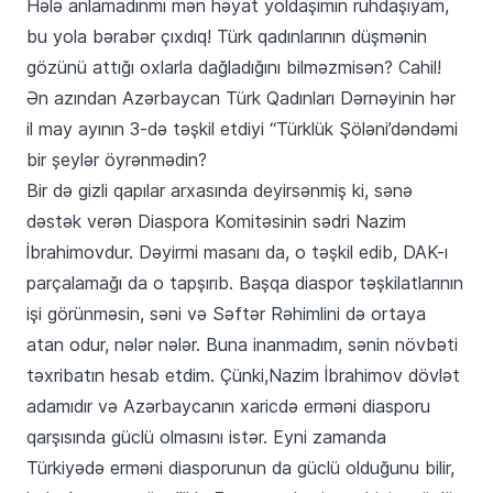
Hələ anlamadınmı mən həyat yoldaşımın ruhdaşıyam,
bu yola bərabər çıxdıq! Türk qadınlarının düşmənin
gözünü attığı oxlarla dağladığını bilməzmisən? Cahil!
Ən azından Azərbaycan Türk Qadınları Dərnəyinin hər
il may ayının 3-də təşkil etdiyi “Türklük Şöləni’dəndəmi
bir şeylər öyrənmədin?
Bir də gizli qapılar arxasında deyirsənmiş ki, sənə
dəstək verən Diaspora Komitəsinin sədri Nazim
İbrahimovdur. Dəyirmi masanı da, o təşkil edib, DAK-ı
parçalamağı da o tapşırıb. Başqa diaspor təşkilatlarının
işi görünməsin, səni və Səftər Rəhimlini də ortaya
atan odur, nələr nələr. Buna inanmadım, sənin növbəti
təxribatın hesab etdim. Çünki,Nazim İbrahimov dövlət
adamıdır və Azərbaycanın xaricdə erməni diasporu
qarşısında güclü olmasını istər. Eyni zamanda
Türkiyədə erməni diasporunun da güclü olduğunu bilir,