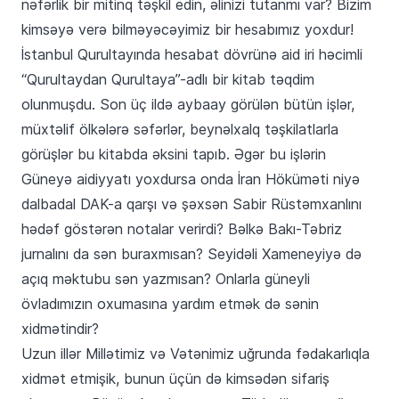
nəfərlik bir mitinq təşkil edin, əlinizi tutanmı var? Bizim
kimsəyə verə bilməyəcəyimiz bir hesabımız yoxdur!
İstanbul Qurultayında hesabat dövrünə aid iri həcimli
“Qurultaydan Qurultaya”-adlı bir kitab təqdim
olunmuşdu. Son üç ildə aybaay görülən bütün işlər,
müxtəlif ölkələrə səfərlər, beynəlxalq təşkilatlarla
görüşlər bu kitabda əksini tapıb. Əgər bu işlərin
Güneyə aidiyyatı yoxdursa onda İran Höküməti niyə
dalbadal DAK-a qarşı və şəxsən Sabir Rüstəmxanlını
hədəf göstərən notalar verirdi? Bəlkə Bakı-Təbriz
jurnalını da sən buraxmısan? Seyidəli Xameneyiyə də
açıq məktubu sən yazmısan? Onlarla güneyli
övladımızın oxumasına yardım etmək də sənin
xidmətindir?
Uzun illər Millətimiz və Vətənimiz uğrunda fədakarlıqla
xidmət etmişik, bunun üçün də kimsədən sifariş