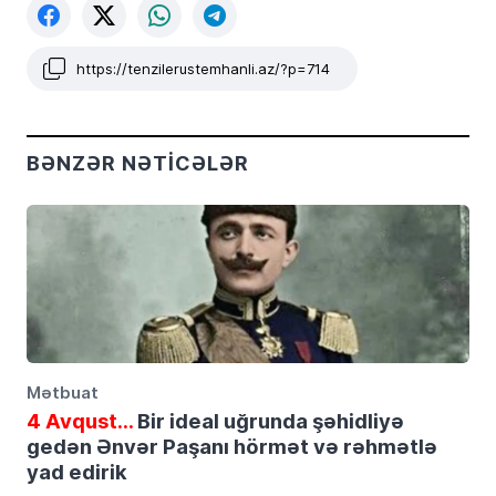
https://tenzilerustemhanli.az/?p=714
BƏNZƏR NƏTICƏLƏR
Mətbuat
4 Avqust…
Bir ideal uğrunda şəhidliyə
gedən Ənvər Paşanı hörmət və rəhmətlə
yad edirik