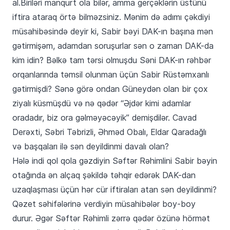
al.Biriləri manqurt ola bilər, amma gerçəklərin üstünü
iftira ataraq örtə bilməzsiniz. Mənim də adımı çəkdiyi
müsahibəsində deyir ki, Sabir bəyi DAK-ın başına mən
gətirmişəm, adamdan soruşurlar sən o zaman DAK-da
kim idin? Bəlkə tam tərsi olmuşdu Səni DAK-ın rəhbər
orqanlarında təmsil olunman üçün Sabir Rüstəmxanlı
gətirmişdi? Sənə görə ondan Güneydən olan bir çox
ziyalı küsmüşdü və nə qədər “Əjdər kimi adamlar
oradadır, biz ora gəlməyəcəyik” demişdilər. Cavad
Derəxti, Səbri Təbrizli, Əhməd Obalı, Eldar Qaradağlı
və başqaları ilə sən deyildinmi davalı olan?
Hələ indi qol qola gəzdiyin Səftər Rəhimlini Sabir bəyin
otağında ən alçaq şəkildə təhqir edərək DAK-dan
uzaqlaşması üçün hər cür iftiraları atan sən deyildinmi?
Qəzet səhifələrinə verdiyin müsahibələr boy-boy
durur. Əgər Səftər Rəhimli zərrə qədər özünə hörmət