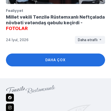
Fəaliyyət
Millət vəkili Tənzilə Rüstəmxanlı Neftçalada
növbəti vətəndaş qəbulu keçirdi -
FOTOLAR
24 İyul, 2026
Daha ətraflı
DAHA ÇOX
Facebook
Instagram