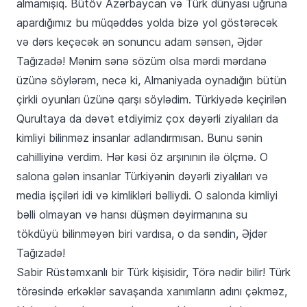
almamışıq. Bütöv Azərbaycan və Türk dünyası uğruna
apardığımız bu müqəddəs yolda bizə yol göstərəcək
və dərs keçəcək ən sonuncu adam sənsən, Əjdər
Tağızadə! Mənim sənə sözüm olsa mərdi mərdanə
üzünə söylərəm, necə ki, Almaniyada oynadığın bütün
çirkli oyunları üzünə qarşı söylədim. Türkiyədə keçirilən
Qurultaya da dəvət etdiyimiz çox dəyərli ziyalıları da
kimliyi bilinməz insanlar adlandırmısan. Bunu sənin
cahilliyinə verdim. Hər kəsi öz arşınının ilə ölçmə. O
salona gələn insanlar Türkiyənin dəyərli ziyalıları və
media işçiləri idi və kimlikləri bəlliydi. O salonda kimliyi
bəlli olmayan və hansı düşmən dəyirmanına su
tökdüyü bilinməyən biri vardısa, o da səndin, Əjdər
Tağızadə!
Sabir Rüstəmxanlı bir Türk kişisidir, Törə nədir bilir! Türk
törəsində erkəklər savaşanda xanımların adını çəkməz,