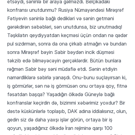
etsəydi, səninlə bir araya gəlməzdi. Belçikadakı
konfransı unutdunmu? Rusiya Nümayəndəsi Mirəşrəf
Fətiyevin səninlə bağlı dedikləri və sənin getməni
gərəkdirən səbəbləri, sən unutdunsa, biz unutmadıq!
Təşkilatın qeydiyyatdan keçməsi üçün ondan nə qədər
pul sızdırman, sonra da ona çirkab atmağın və bundan
sonra Mirəşrəf bəyin Sabir bəydən incik düşməsi
təkzib edə bilməyəcəyin gerçəklərdir. Bütün bunlara
rəğmən Sabir bəy səni müdafiə etdi. Sənin etdiyin
namərdliklərə səbirlə yanaşdı. Onu-bunu suçlayırsan ki,
iş görmürlər, sən nə iş görmüsən onu ortaya qoy, fitnə
fəsatdan başqa? Yaşadığın ölkədə Güneylə bağlı
konfranslar keçirdin də, bizimmi xəbərimiz yoxdur? Bir
dəstə küskünlərlə toplaşıb, DAK adına iddialısınız, olun,
gedin siz də daha yaxşı işlər görün, ortaya bir iş
qoyun, yaşadığınız ölkədə İran rejiminə qarşı 100