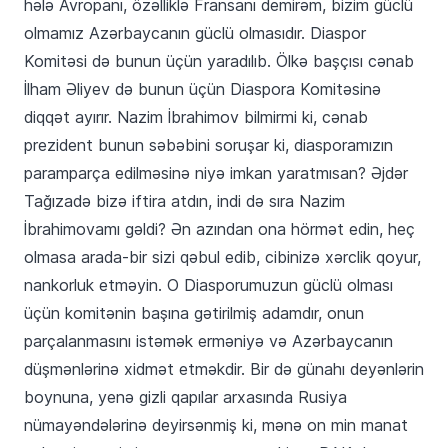
hələ Avropanı, özəlliklə Fransanı demirəm, bizim güclü
olmamız Azərbaycanın güclü olmasıdır. Diaspor
Komitəsi də bunun üçün yaradılıb. Ölkə başçısı cənab
İlham Əliyev də bunun üçün Diaspora Komitəsinə
diqqət ayırır. Nazim İbrahimov bilmirmi ki, cənab
prezident bunun səbəbini soruşar ki, diasporamızın
paramparça edilməsinə niyə imkan yaratmısan? Əjdər
Tağızadə bizə iftira atdın, indi də sıra Nazim
İbrahimovamı gəldi? Ən azından ona hörmət edin, heç
olmasa arada-bir sizi qəbul edib, cibinizə xərclik qoyur,
nankorluk etməyin. O Diasporumuzun güclü olması
üçün komitənin başına gətirilmiş adamdır, onun
parçalanmasını istəmək erməniyə və Azərbaycanın
düşmənlərinə xidmət etməkdir. Bir də günahı deyənlərin
boynuna, yenə gizli qapılar arxasında Rusiya
nümayəndələrinə deyirsənmiş ki, mənə on min manat