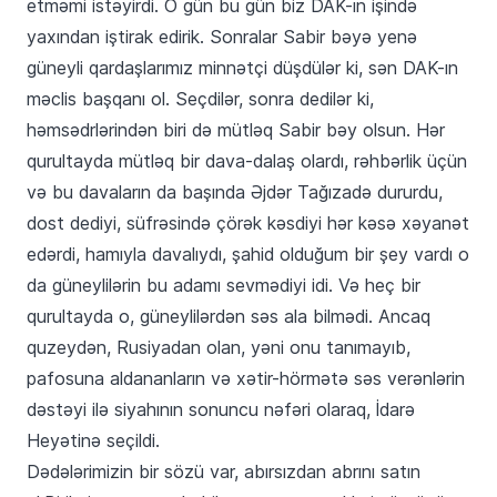
etməmi istəyirdi. O gün bu gün biz DAK-ın işində
yaxından iştirak edirik. Sonralar Sabir bəyə yenə
güneyli qardaşlarımız minnətçi düşdülər ki, sən DAK-ın
məclis başqanı ol. Seçdilər, sonra dedilər ki,
həmsədrlərindən biri də mütləq Sabir bəy olsun. Hər
qurultayda mütləq bir dava-dalaş olardı, rəhbərlik üçün
və bu davaların da başında Əjdər Tağızadə dururdu,
dost dediyi, süfrəsində çörək kəsdiyi hər kəsə xəyanət
edərdi, hamıyla davalıydı, şahid olduğum bir şey vardı o
da güneylilərin bu adamı sevmədiyi idi. Və heç bir
qurultayda o, güneylilərdən səs ala bilmədi. Ancaq
quzeydən, Rusiyadan olan, yəni onu tanımayıb,
pafosuna aldananların və xətir-hörmətə səs verənlərin
dəstəyi ilə siyahının sonuncu nəfəri olaraq, İdarə
Heyətinə seçildi.
Dədələrimizin bir sözü var, abırsızdan abrını satın