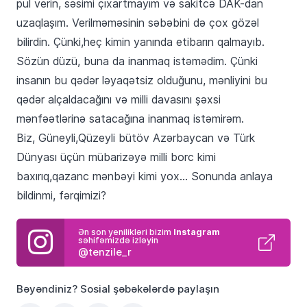
pul verin, səsimi çıxartmayım və sakitcə DAK-dan
uzaqlaşım. Verilməməsinin səbəbini də çox gözəl
bilirdin. Çünki,heç kimin yanında etibarın qalmayıb.
Sözün düzü, buna da inanmaq istəmədim. Çünki
insanın bu qədər ləyaqətsiz olduğunu, mənliyini bu
qədər alçaldacağını və milli davasını şəxsi
mənfəətlərinə satacağına inanmaq istəmirəm.
Biz, Güneyli,Qüzeyli bütöv Azərbaycan və Türk
Dünyası üçün mübarizəyə milli borc kimi
baxırıq,qazanc mənbəyi kimi yox… Sonunda anlaya
bildinmi, fərqimizi?
Ən son yenilikləri bizim
Instagram
səhifəmizdə izləyin
@tenzile_r
Bəyəndiniz? Sosial şəbəkələrdə paylaşın