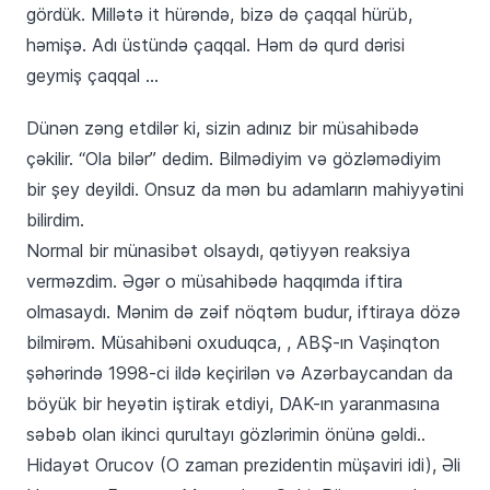
gördük. Millətə it hürəndə, bizə də çaqqal hürüb,
həmişə. Adı üstündə çaqqal. Həm də qurd dərisi
geymiş çaqqal …
Dünən zəng etdilər ki, sizin adınız bir müsahibədə
çəkilir. “Ola bilər” dedim. Bilmədiyim və gözləmədiyim
bir şey deyildi. Onsuz da mən bu adamların mahiyyətini
bilirdim.
Normal bir münasibət olsaydı, qətiyyən reaksiya
verməzdim. Əgər o müsahibədə haqqımda iftira
olmasaydı. Mənim də zəif nöqtəm budur, iftiraya dözə
bilmirəm. Müsahibəni oxuduqca, , ABŞ-ın Vaşinqton
şəhərində 1998-ci ildə keçirilən və Azərbaycandan da
böyük bir heyətin iştirak etdiyi, DAK-ın yaranmasına
səbəb olan ikinci qurultayı gözlərimin önünə gəldi..
Hidayət Orucov (O zaman prezidentin müşaviri idi), Əli