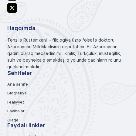
X
Haqqımda
Tənzilə Rüstəmxanlı – filologiya üzrə fəlsəfə doktoru,
Azərbaycan Milli Məclisinin deputatıdır. Bir Azərbaycan
qadını olaraq məqsədim milli kimlik, Türkçülük, müstəqillik,
sülh və beynəlxalq əməkdaşlıq yolunda qadınların rolunu
gücləndirməkdir.
Səhifələr
Ana səhifə
Bioqrafiya
Fəaliyyət
Layihələr
Əlaqə
Faydalı linklər