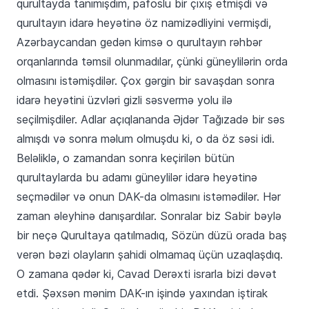
qurultayda tanımışdım, pafoslu bir çıxış etmişdi və
qurultayın idarə heyətinə öz namizədliyini vermişdi,
Azərbaycandan gedən kimsə o qurultayın rəhbər
orqanlarında təmsil olunmadılar, çünki güneylilərin orda
olmasını istəmişdilər. Çox gərgin bir savaşdan sonra
idarə heyətini üzvləri gizli səsvermə yolu ilə
seçilmişdiler. Adlar açıqlananda Əjdər Tağızadə bir səs
almışdı və sonra məlum olmuşdu ki, o da öz səsi idi.
Beləliklə, o zamandan sonra keçirilən bütün
qurultaylarda bu adamı güneylilər idarə heyətinə
seçmədilər və onun DAK-da olmasını istəmədilər. Hər
zaman əleyhinə danışardılar. Sonralar biz Sabir bəylə
bir neçə Qurultaya qatılmadıq, Sözün düzü orada baş
verən bəzi olayların şahidi olmamaq üçün uzaqlaşdıq.
O zamana qədər ki, Cavad Derəxti israrla bizi dəvət
etdi. Şəxsən mənim DAK-ın işində yaxından iştirak