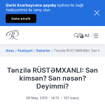
Qərbi Azərbaycana qayıdış
layihəsi ilə bağlı
fəaliyyətimiz ilə tanış olun.
Daha ətraflı
AZ
Tənzilə Rüstəmxanlı
Rəsmi internet səhifəsi
Əsas
Fəaliyyət
Xəbərlər
Tənzilə RÜSTƏMXANLI: Sən kim
Tənzilə RÜSTƏMXANLI: Sən
kimsən? Sən nəsən?
Deyimmi?
08 May, 2015 - 14:13
107 baxış