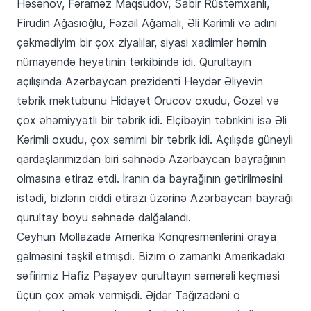
Həsənov, Fəraməz Maqsudov, Sabir Rüstəmxanlı,
Firudin Ağasıoğlu, Fəzail Ağamalı, Əli Kərimli və adını
çəkmədiyim bir çox ziyalılar, siyasi xadimlər həmin
nümayəndə heyətinin tərkibində idi. Qurultayın
açılışında Azərbaycan prezidenti Heydər Əliyevin
təbrik məktubunu Hidayət Orucov oxudu, Gözəl və
çox əhəmiyyətli bir təbrik idi. Elçibəyin təbrikini isə Əli
Kərimli oxudu, çox səmimi bir təbrik idi. Açılışda güneyli
qardaşlarımızdan biri səhnədə Azərbaycan bayrağının
olmasına etiraz etdi. İranın da bayrağının gətirilməsini
istədi, bizlərin ciddi etirazı üzərinə Azərbaycan bayrağı
qurultay boyu səhnədə dalğalandı.
Ceyhun Mollazadə Amerika Konqresmenlərini oraya
gəlməsini təşkil etmişdi. Bizim o zamankı Amerikadakı
səfirimiz Hafiz Paşayev qurultayın səmərəli keçməsi
üçün çox əmək vermişdi. Əjdər Tağızadəni o