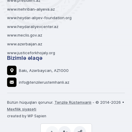
www.president.az
www.mehriban-aliyeva.az
www.heydar-aliyev-foundation.org
www.heydaraliyevcenter.az
www.meclis.gov.az
www.azerbaijan.az
www.justiceforkhojaly.org
Bizimlə əlaqə
Bakı, Azərbaycan, AZ1000
info@tenzilerustemhanli.az
Bütün hüquqları qorunur.
Tənzilə Rüstəmxanlı
- © 2014-2026 •
Məxfilik siyasəti
created by WP Sapien