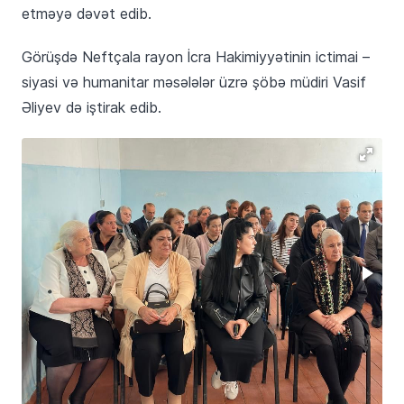
etməyə dəvət edib.
Görüşdə Neftçala rayon İcra Hakimiyyətinin ictimai –
siyasi və humanitar məsələlər üzrə şöbə müdiri Vasif
Əliyev də iştirak edib.