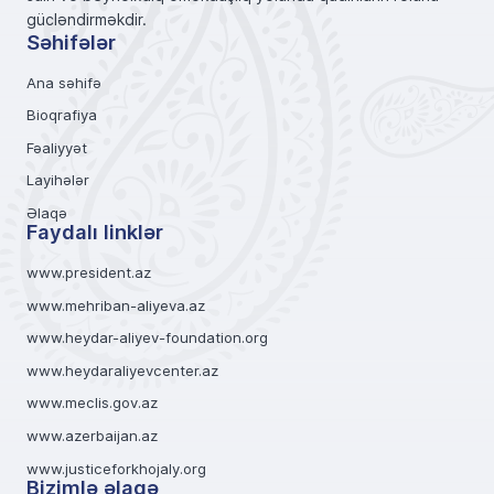
gücləndirməkdir.
Səhifələr
Ana səhifə
Bioqrafiya
Fəaliyyət
Layihələr
Əlaqə
Faydalı linklər
www.president.az
www.mehriban-aliyeva.az
www.heydar-aliyev-foundation.org
www.heydaraliyevcenter.az
www.meclis.gov.az
www.azerbaijan.az
www.justiceforkhojaly.org
Bizimlə əlaqə