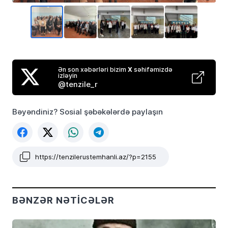
Ən son xəbərləri bizim
X
səhifəmizdə
izləyin
@tenzile_r
Bəyəndiniz? Sosial şəbəkələrdə paylaşın
https://tenzilerustemhanli.az/?p=2155
BƏNZƏR NƏTICƏLƏR