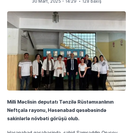
30 Mart, 2025 - 14:29
128 baxış
Milli Məclisin deputatı Tənzilə Rüstəmxanlının
Neftçala rayonu, Həsənabad qəsəbəsində
sakinlərlə növbəti görüşü olub.
Həsənabad qəsəbəsində, şəhid Şəmsəddin Orucov