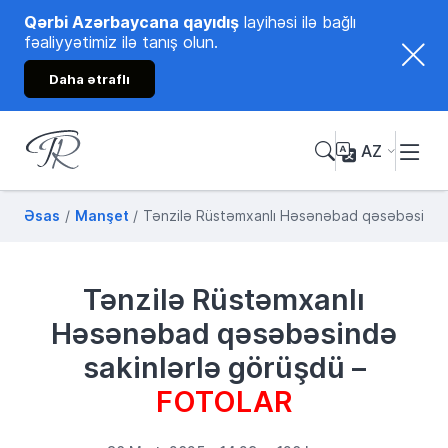
Qərbi Azərbaycana qayıdış
layihəsi ilə bağlı
fəaliyyətimiz ilə tanış olun.
Daha ətraflı
AZ
Tənzilə Rüstəmxanlı
Rəsmi internet səhifəsi
Əsas
Manşet
Tənzilə Rüstəmxanlı Həsənəbad qəsəbəsində
Tənzilə Rüstəmxanlı
Həsənəbad qəsəbəsində
sakinlərlə görüşdü –
FOTOLAR