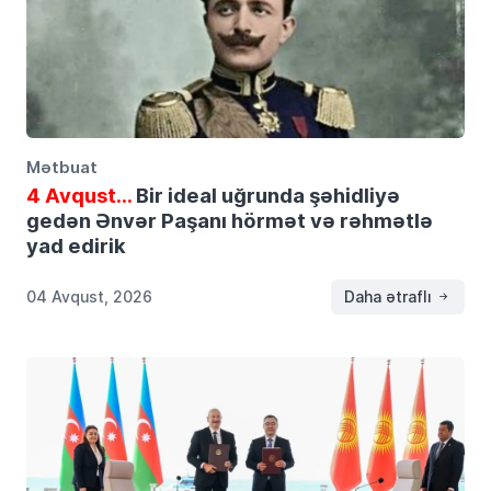
Mətbuat
4 Avqust…
Bir ideal uğrunda şəhidliyə
gedən Ənvər Paşanı hörmət və rəhmətlə
yad edirik
04 Avqust, 2026
Daha ətraflı