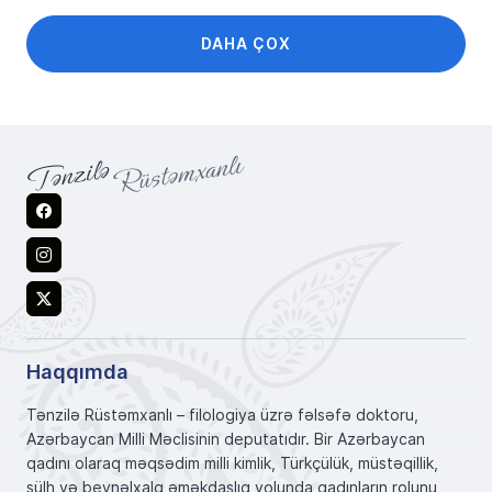
DAHA ÇOX
Facebook
Instagram
X
Haqqımda
Tənzilə Rüstəmxanlı – filologiya üzrə fəlsəfə doktoru,
Azərbaycan Milli Məclisinin deputatıdır. Bir Azərbaycan
qadını olaraq məqsədim milli kimlik, Türkçülük, müstəqillik,
sülh və beynəlxalq əməkdaşlıq yolunda qadınların rolunu