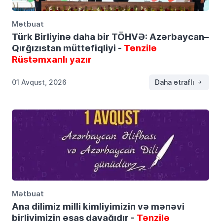
Mətbuat
Türk Birliyinə daha bir TÖHVƏ: Azərbaycan–
Qırğızıstan müttəfiqliyi -
Tənzilə
Rüstəmxanlı yazır
01 Avqust, 2026
Daha ətraflı
Mətbuat
Ana dilimiz milli kimliyimizin və mənəvi
birliyimizin əsas dayağıdır -
Tənzilə