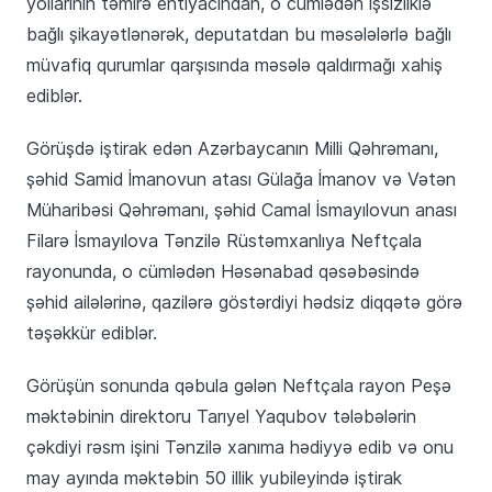
yollarının təmirə ehtiyacından, o cümlədən işsizliklə
bağlı şikayətlənərək, deputatdan bu məsələlərlə bağlı
müvafiq qurumlar qarşısında məsələ qaldırmağı xahiş
ediblər.
Görüşdə iştirak edən Azərbaycanın Milli Qəhrəmanı,
şəhid Samid İmanovun atası Gülağa İmanov və Vətən
Müharibəsi Qəhrəmanı, şəhid Camal İsmayılovun anası
Filarə İsmayılova Tənzilə Rüstəmxanlıya Neftçala
rayonunda, o cümlədən Həsənabad qəsəbəsində
şəhid ailələrinə, qazilərə göstərdiyi hədsiz diqqətə görə
təşəkkür ediblər.
Görüşün sonunda qəbula gələn Neftçala rayon Peşə
məktəbinin direktoru Tarıyel Yaqubov tələbələrin
çəkdiyi rəsm işini Tənzilə xanıma hədiyyə edib və onu
may ayında məktəbin 50 illik yubileyində iştirak