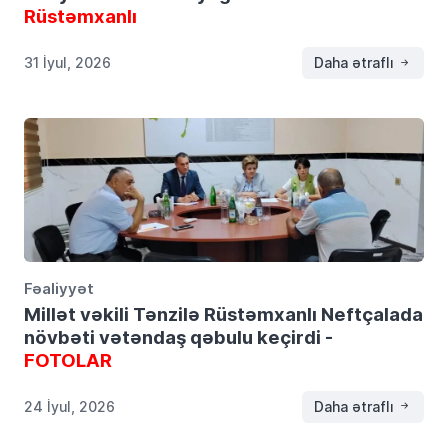
Rüstəmxanlı
31 İyul, 2026
Daha ətraflı
Fəaliyyət
Millət vəkili Tənzilə Rüstəmxanlı Neftçalada
növbəti vətəndaş qəbulu keçirdi -
FOTOLAR
24 İyul, 2026
Daha ətraflı