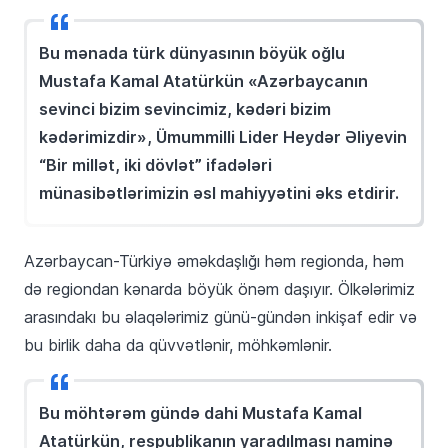
Bu mənada türk dünyasının böyük oğlu
Mustafa Kamal Atatürkün «Azərbaycanın
sevinci bizim sevincimiz, kədəri bizim
kədərimizdir», Ümummilli Lider Heydər Əliyevin
“Bir millət, iki dövlət” ifadələri
münasibətlərimizin əsl mahiyyətini əks etdirir.
Azərbaycan-Türkiyə əməkdaşlığı həm regionda, həm
də regiondan kənarda böyük önəm daşıyır. Ölkələrimiz
arasındakı bu əlaqələrimiz günü-gündən inkişaf edir və
bu birlik daha da qüvvətlənir, möhkəmlənir.
Bu möhtərəm gündə dahi Mustafa Kamal
Atatürkün, respublikanın yaradılması naminə