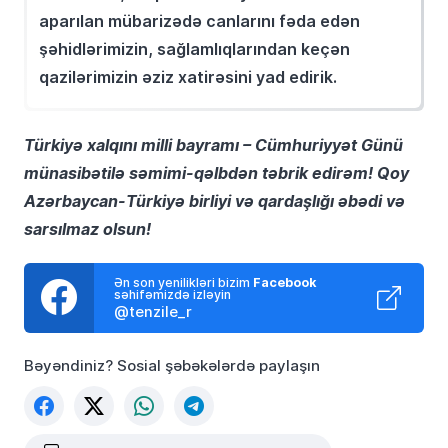
aparılan mübarizədə canlarını fəda edən
şəhidlərimizin, sağlamlıqlarından keçən
qazilərimizin əziz xatirəsini yad edirik.
Türkiyə xalqını milli bayramı – Cümhuriyyət Günü
münasibətilə səmimi-qəlbdən təbrik edirəm! Qoy
Azərbaycan-Türkiyə birliyi və qardaşlığı əbədi və
sarsılmaz olsun!
Ən son yenilikləri bizim
Facebook
səhifəmizdə izləyin
@tenzile_r
Bəyəndiniz? Sosial şəbəkələrdə paylaşın