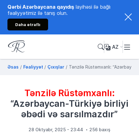
Qərbi Azərbaycana qayıdış
layihəsi ilə bağlı
fəaliyyətimiz ilə tanış olun.
Daha ətraflı
AZ
Tənzilə Rüstəmxanlı
Rəsmi internet səhifəsi
Əsas
Fəaliyyət
Çıxışlar
Tənzilə Rüstəmxanlı: “Azərbaycan-T
Tənzilə Rüstəmxanlı:
“Azərbaycan-Türkiyə birliyi
əbədi və sarsılmazdır”
28 Oktyabr, 2025 - 23:44
256 baxış