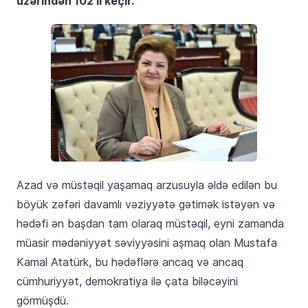
üzərindən 102 il keçir.
Azad və müstəqil yaşamaq arzusuyla əldə edilən bu
böyük zəfəri davamlı vəziyyətə gətimək istəyən və
hədəfi ən başdan tam olaraq müstəqil, eyni zamanda
müasir mədəniyyət səviyyəsini aşmaq olan Mustafa
Kamal Atatürk, bu hədəflərə ancaq və ancaq
cümhuriyyət, demokratiya ilə çata biləcəyini
görmüşdü.