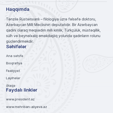
Haqqımda
Tənzilə Rüstəmxanlı – filologiya üzrə fəlsəfə doktoru,
Azərbaycan Milli Məclisinin deputatıdır. Bir Azərbaycan
qadını olaraq məqsədim milli kimlik, Türkçülük, müstəqillik,
sülh və beynəlxalq əməkdaşlıq yolunda qadınların rolunu
gücləndirməkdir.
Səhifələr
Ana səhifə
Bioqrafiya
Fəaliyyət
Layihələr
Əlaqə
Faydalı linklər
www.president.az
www.mehriban-aliyeva.az