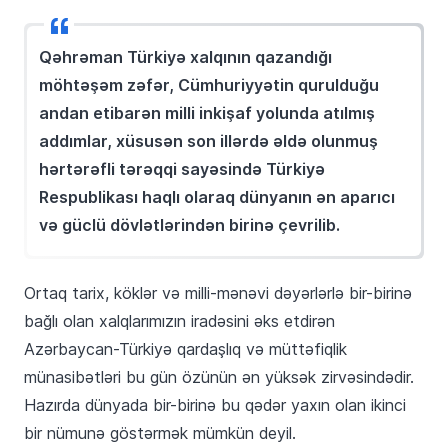
Qəhrəman Türkiyə xalqının qazandığı
möhtəşəm zəfər, Cümhuriyyətin qurulduğu
andan etibarən milli inkişaf yolunda atılmış
addımlar, xüsusən son illərdə əldə olunmuş
hərtərəfli tərəqqi sayəsində Türkiyə
Respublikası haqlı olaraq dünyanın ən aparıcı
və güclü dövlətlərindən birinə çevrilib.
Ortaq tarix, köklər və milli-mənəvi dəyərlərlə bir-birinə
bağlı olan xalqlarımızın iradəsini əks etdirən
Azərbaycan-Türkiyə qardaşlıq və müttəfiqlik
münasibətləri bu gün özünün ən yüksək zirvəsindədir.
Hazırda dünyada bir-birinə bu qədər yaxın olan ikinci
bir nümunə göstərmək mümkün deyil.