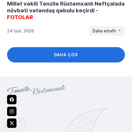
Millət vəkili Tənzilə Rüstəmxanlı Neftçalada
növbəti vətəndaş qəbulu keçirdi -
FOTOLAR
24 İyul, 2026
Daha ətraflı
DAHA ÇOX
Facebook
Instagram
X