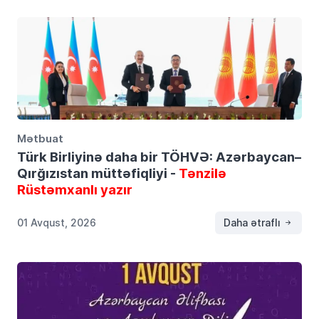
Mətbuat
Türk Birliyinə daha bir TÖHVƏ: Azərbaycan–
Qırğızıstan müttəfiqliyi -
Tənzilə
Rüstəmxanlı yazır
01 Avqust, 2026
Daha ətraflı