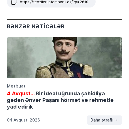
https://tenzilerustemhanli.az/?p=2610
BƏNZƏR NƏTICƏLƏR
Mətbuat
4 Avqust…
Bir ideal uğrunda şəhidliyə
gedən Ənvər Paşanı hörmət və rəhmətlə
yad edirik
04 Avqust, 2026
Daha ətraflı