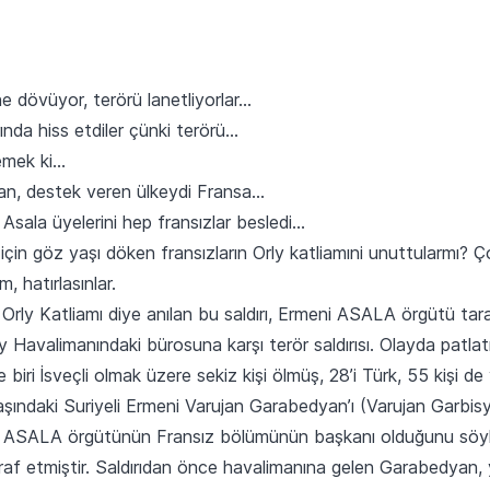
e dövüyor, terörü lanetliyorlar…
ında hiss etdiler çünki terörü…
demek ki…
çan, destek veren ülkeydi Fransa…
 Asala üyelerini hep fransızlar besledi…
 için göz yaşı döken fransızların Orly katliamıni unuttularmı? Ç
, hatırlasınlar.
a Orly Katliamı diye anılan bu saldırı, Ermeni ASALA örgütü t
y Havalimanındaki bürosuna karşı terör saldırısı. Olayda patlatı
e biri İsveçli olmak üzere sekiz kişi ölmüş, 28’i Türk, 55 kişi de
 yaşındaki Suriyeli Ermeni Varujan Garabedyan’ı (Varujan Garbisy
nin ASALA örgütünün Fransız bölümünün başkanı olduğunu söy
iraf etmiştir. Saldırıdan önce havalimanına gelen Garabedyan, yo