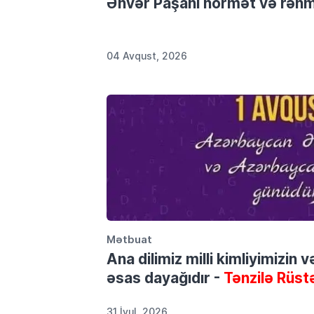
Ənvər Paşanı hörmət və rəhmə
04 Avqust, 2026
Mətbuat
Ana dilimiz milli kimliyimizin 
əsas dayağıdır -
Tənzilə Rüst
31 İyul, 2026