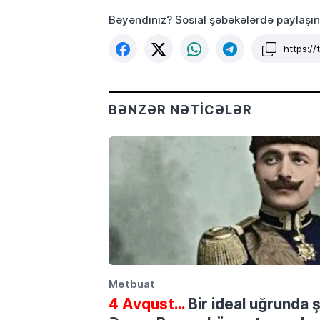
Bəyəndiniz? Sosial şəbəkələrdə paylaşın
https:/
BƏNZƏR NƏTICƏLƏR
Mətbuat
4 Avqust…
Bir ideal uğrunda 