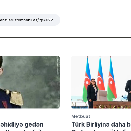
/tenzilerustemhanli.az/?p=622
Mətbuat
şəhidliyə gedən
Türk Birliyinə daha