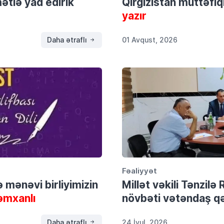
tlə yad edirik
Qırğızıstan müttəfiql
yazır
Daha ətraflı
01 Avqust, 2026
Fəaliyyət
və mənəvi birliyimizin
Millət vəkili Tənzil
əmxanlı
növbəti vətəndaş qə
Daha ətraflı
24 İyul, 2026