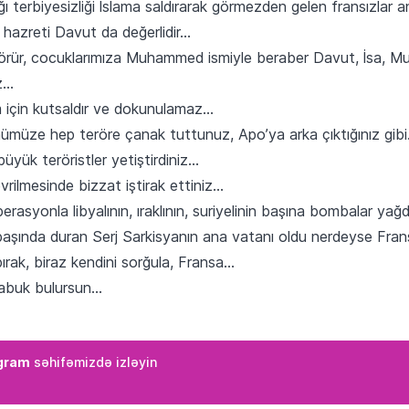
ğı terbiyesizliği İslama saldırarak görmezden gelen fransızlar an
hazreti Davut da değerlidir…
rür, cocuklarımıza Muhammed ismiyle beraber Davut, İsa, Musa
iz…
im için kutsaldır ve dokunulamaz…
nümüze hep teröre çanak tuttunuz, Apo’ya arka çıktığınız gib
üyük teröristler yetiştirdiniz…
ilmesinde bizzat iştirak ettiniz…
erasyonla libyalının, ıraklının, suriyelinin başına bombalar yağd
 başında duran Serj Sarkisyanın ana vatanı oldu nerdeyse Fran
ırak, biraz kendini sorğula, Fransa…
çabuk bulursun…
gram
səhifəmizdə izləyin