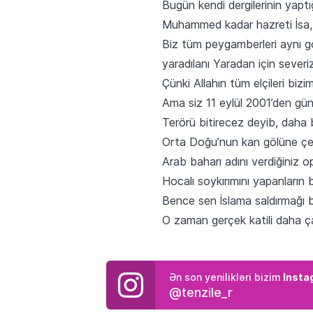
Bugün kendi dergilerinin yaptı
Muhammed kadar hazreti İsa, 
Biz tüm peygamberleri aynı gö
yaradılanı Yaradan için sever
Çünki Allahın tüm elçileri biz
Ama siz 11 eylül 2001’den gü
Terörü bitirecez deyib, daha b
Orta Doğu’nun kan gölüne çevr
Arab baharı adını verdiğiniz op
Hocalı soykırımını yapanların
Bence sen İslama saldırmağı b
O zaman gerçek katili daha 
Insta
Ən son yenilikləri bizim
@tenzile_r