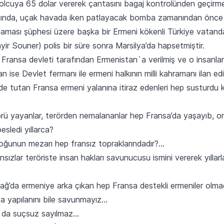
lcuya 65 dolar vererek çantasını bagaj kontrolünden geçirmesi
ğında, uçak havada iken patlayacak bomba zamanından önce b
ması şüphesi üzere başka bir Ermeni kökenli Türkiye vatandaş
ir Souner) polis bir süre sonra Marsilya’da hapsetmiştir.
 Fransa devleti tarafından Ermenistan`a verilmiş ve o insanla
ise Devlet fermanı ile ermeni halkının milli kahramanı ilan edil
e tutan Fransa ermeni yalanına itiraz edenleri hep susturdu ki
ü yayanlar, terörden nemalananlar hep Fransa’da yaşayıb, ora
esledi yıllarca?
oğunun mezarı hep fransız topraklarındadır?…
sızlar teröriste insan hakları savunucusu ismini vererek yılla
abağ’da ermeniye arka çıkan hep Fransa destekli ermeniler olma
ıza yapılanını bile savunmayız…
 da suçsuz sayılmaz…