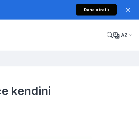
Daha ətraflı
AZ
e kendini