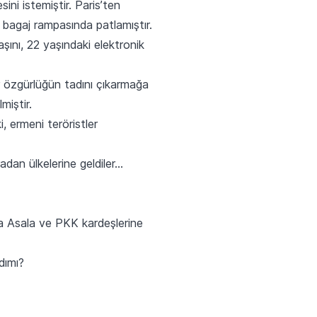
ni istemiştir. Paris’ten
agaj rampasında patlamıştır.
ını, 22 yaşındaki elektronik
r özgürlüğün tadını çıkarmağa
miştir.
, ermeni teröristler
dan ülkelerine geldiler…
rla Asala ve PKK kardeşlerine
dımı?