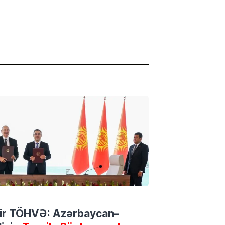
 bir TÖHVƏ: Azərbaycan–