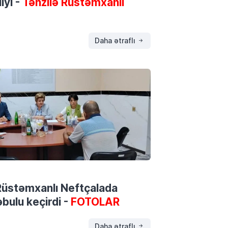
iyi -
Tənzilə Rüstəmxanlı
Daha ətraflı
ə Rüstəmxanlı Neftçalada
bulu keçirdi -
FOTOLAR
Daha ətraflı