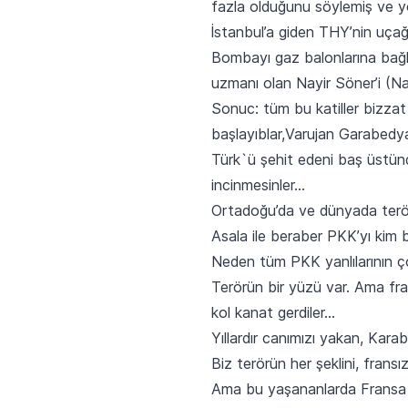
fazla olduğunu söylemiş ve yo
İstanbul’a giden THY’nin uça
Bombayı gaz balonlarına bağla
uzmanı olan Nayir Söner’i (Nay
Sonuc: tüm bu katiller bizzat
başlayıblar,Varujan Garabedyan 
Türk`ü şehit edeni baş üstünd
incinmesinler…
Ortadoğu’da ve dünyada terör
Asala ile beraber PKK’yı kim b
Neden tüm PKK yanlılarının ç
Terörün bir yüzü var. Ama fran
kol kanat gerdiler…
Yıllardır canımızı yakan, Kar
Biz terörün her şeklini, frans
Ama bu yaşananlarda Fransa