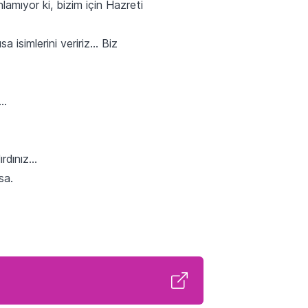
lamıyor ki, bizim için Hazreti
 isimlerini veririz… Biz
i…
ırdınız…
sa.