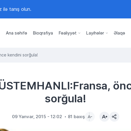
z ilə tanış olun.
Ana səhifə
Bioqrafiya
Fəaliyyət
Layihələr
Əlaqə
ce kendini sorğula!
RÜSTEMHANLI:Fransa, önc
sorğula!
09 Yanvar, 2015 - 12:02
81 baxış