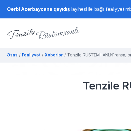
Qərbi Azərbaycana qayıdış
layihəsi ilə bağlı fəaliyyətimi
Tənzilə Rüstəmxanlı
Rəsmi internet səhifəsi
Əsas
Fəaliyyət
Xəbərlər
Tenzile RÜSTEMHANLI:Fransa, ön
Tenzile 