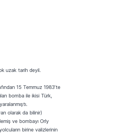
ok uzak tarih deyil.
arafından 15 Temmuz 1983’te
lan bomba ile ikisi Türk,
 yaralanmıştı.
an olarak da bilinir)
lemiş ve bombayı Orly
lcuların birine valizlerinin