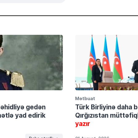
Mətbuat
şəhidliyə gedən
Türk Birliyinə daha
tlə yad edirik
Qırğızıstan müttəfiql
yazır