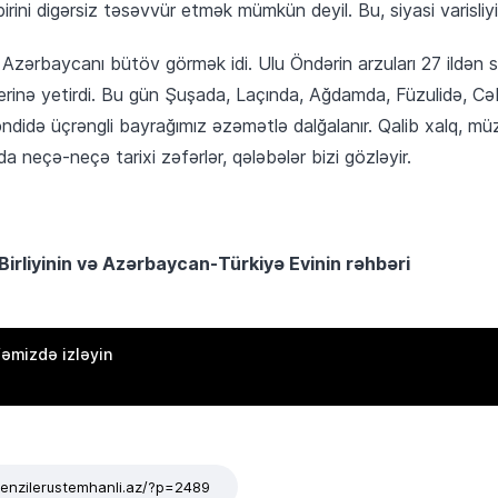
birini digərsiz təsəvvür etmək mümkün deyil. Bu, siyasi varisliy
zərbaycanı bütöv görmək idi. Ulu Öndərin arzuları 27 ildən so
yerinə yetirdi. Bu gün Şuşada, Laçında, Ağdamda, Füzulidə, Cə
didə üçrəngli bayrağımız əzəmətlə dalğalanır. Qalib xalq, mü
da neçə-neçə tarixi zəfərlər, qələbələr bizi gözləyir.
irliyinin və Azərbaycan-Türkiyə Evinin rəhbəri
əmizdə izləyin
/tenzilerustemhanli.az/?p=2489