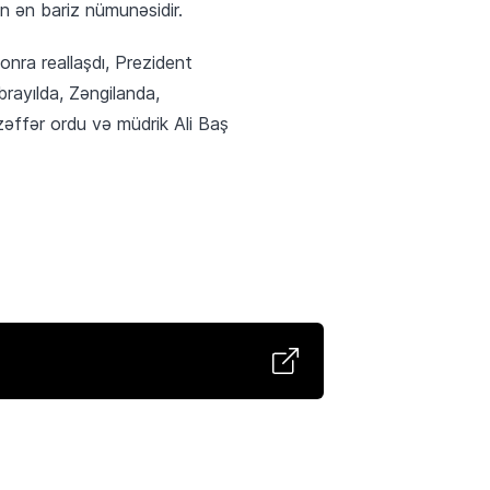
in ən bariz nümunəsidir.
nra reallaşdı, Prezident
brayılda, Zəngilanda,
zəffər ordu və müdrik Ali Baş