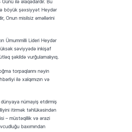
 Günü ilə əlaqədardır. Bu
 isə böyük şəxsiyyət Heydər
, Onun misilsiz əməllərini
zın Ümummilli Lideri Heydər
yüksək səviyyədə inkişaf
mütləq şəkildə vurğulamalıyıq.
oğma torpaqlarını nəyin
ərliyi ilə xalqımızın və
 dünyaya nümayiş etdirmiş
liyini itirmək təhlükəsindən
si – müstəqillik və ərazi
 mövcudluğu baxımından