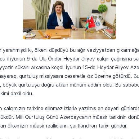
ir yaranmışdı ki, ölkəni düşdüyü bu ağır vəziyyətdən çıxarmağ
ü il iyunun 9-da Ulu Öndər Heydər Əliyev xalqın çağırışına sə
yyətin sükanı arxasına keçdi. İyunun 15-də Heydər Əliyev Azə
mayaraq, qurtuluş missiyasını cəsarətlə öz üzərinə götürdü. B
ı, böyük qurtuluşa doğru atılan mühüm addım oldu. Bu səbəbdə
kimi daxil oldu.
xalqımızın tarixinə silinməz izlərlə yazılmış ən dəyərli günlərdən
ükdür. Milli Qurtuluş Günü Azərbaycanın müasir tarixinin dönü
n ölkəmizin müasir reallıqlarını şərtləndirən tarixi gündür.