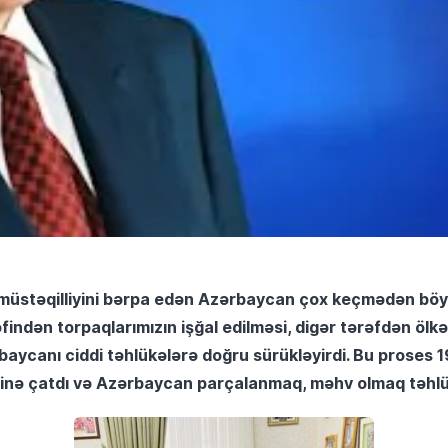
 müstəqilliyini bərpa edən Azərbaycan çox keçmədən böyü
indən torpaqlarımızın işğal edilməsi, digər tərəfdən ölkə
ycanı ciddi təhlükələrə doğru sürükləyirdi. Bu proses 1
nə çatdı və Azərbaycan parçalanmaq, məhv olmaq təhlükə