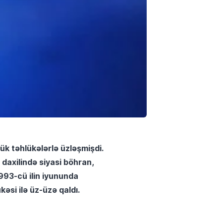
k təhlükələrlə üzləşmişdi.
 daxilində siyasi böhran,
993-cü ilin iyununda
si ilə üz-üzə qaldı.