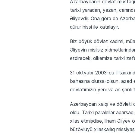
Azərbaycanın dövlət müstəqilli
tarixi yaradan, yazan, canınd
Əliyevdir. Ona görə də Azərba
qürur hissi ilə xatırlayır.
Biz böyük dövlət xadimi, müas
Əliyevin misilsiz xidmətləri
etdirəcək, ölkəmizə tarixi zəfə
31 oktyabr 2003-cü il tarixin
bahasına olursa-olsun, azad e
dövlətimizin yeni və ən şanlı ta
Azərbaycan xalqı və dövləti
oldu. Tarixi paralellər aparsaq
xilas etmişdisə, İlham Əliyev ö
bütövlüyü xilaskarlıq missiya