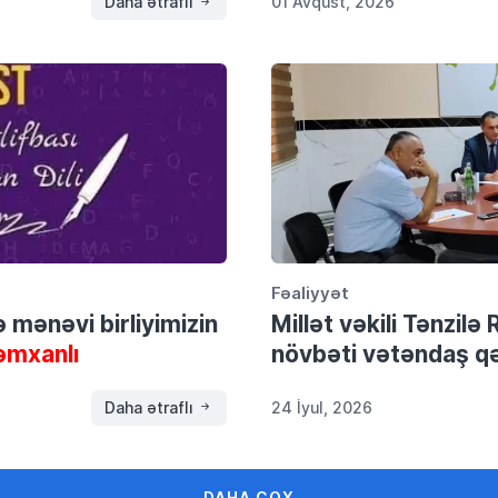
Daha ətraflı
01 Avqust, 2026
Fəaliyyət
və mənəvi birliyimizin
Millət vəkili Tənzil
əmxanlı
növbəti vətəndaş qə
Daha ətraflı
24 İyul, 2026
DAHA ÇOX