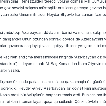
yinin xilası, tənəzzüldən tərəqqi yoluna çıxması Milli Qurtuluş
an çox sevdiyi xalqının müstəqillik arzularını gerçəyə çevirən
ycan xalqı Ümummilli Lider Heydər Əliyevlə hər zaman fəxr edir
ir, müstəqil Azərbaycan dövlətinin banisi və memarı, xalqımı
ndən danışarkən Onun özündən sonrakı dövrdə də Azərbaycanı 
rlər qazandıracaq layiqli varis, qətiyyətli lider yetişdirməsini 
də keçirilən andiçmə mərasimindəki nitqində “Azərbaycan öz d
dəcəkdir”, – deyən cənab Ali Baş Komandan İlham Əliyevin rəhb
rixi yazıldı.
 düşmən üzərində parlaq, inamlı qələbə qazanmaqla öz gücünü
, görərik ki, Heydər Əliyev Azərbaycanı bir dövlət kimi müstəqil
lkənin ərazi bütövlüyünün bərpasını təmin etdi. Bunların hər iki
sının bir-birini tamamlayan qoşa qanadlarıdır. Çünki dövlətin