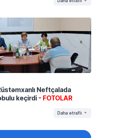
Daha ətraflı
ə Rüstəmxanlı Neftçalada
bulu keçirdi -
FOTOLAR
Daha ətraflı