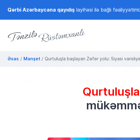
Qərbi Azərbaycana qayıdış
layihəsi ilə bağlı fəaliyyətimi
Tənzilə Rüstəmxanlı
Rəsmi internet səhifəsi
Əsas
Manşet
Qurtuluşla başlayan Zəfər yolu: Siyasi varisli
Qurtuluşla
mükəmməl