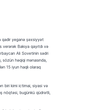
a qadir yeganə şəxsiyyət
s verərək Bakıya qayıtdı və
rbaycan Ali Sovetinin sədri
u, sözün həqiqi mənasında,
n 15 iyun haqlı olaraq
 biri kimi ictimai, siyasi və
ş nöqtəsi, bugünkü qüdrətli,