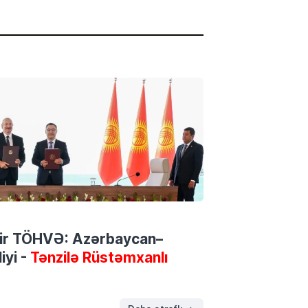
 bir TÖHVƏ: Azərbaycan–
iyi -
Tənzilə Rüstəmxanlı