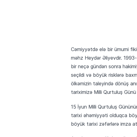
Cəmiyyətdə elə bir ümumi fik
məhz Heydər Əliyevdir. 1993-c
bir neçə gündən sonra hakimi
seçildi və böyük risklərə bax
ölkəmizin taleyində dönüş an
tariximizə Milli Qurtuluş Günü 
15 İyun Milli Qurtuluş Gününün 
tarixi əhəmiyyəti olduqca böy
böyük tarixi zəfərlərə imza ata