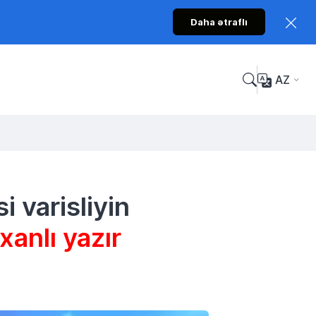
Daha ətraflı
AZ
i varisliyin
anlı yazır