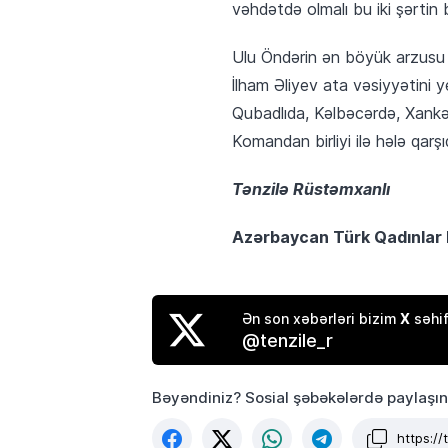
vəhdətdə olmalı bu iki şərtin 
Ulu Öndərin ən böyük arzusu A
İlham Əliyev ata vəsiyyətini 
Qubadlıda, Kəlbəcərdə, Xankən
Komandan birliyi ilə hələ qarşı
Tənzilə Rüstəmxanlı
Azərbaycan Türk Qadınlar B
X
Ən son xəbərləri bizim
səhif
@tenzile_r
Bəyəndiniz? Sosial şəbəkələrdə paylaşın
https:/