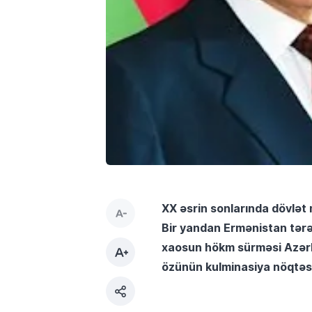
XX əsrin sonlarında dövlət
Bir yandan Ermənistan tərəf
xaosun hökm sürməsi Azərba
özünün kulminasiya nöqtəsi