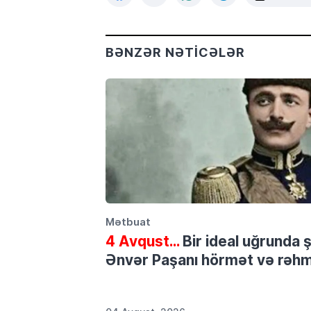
BƏNZƏR NƏTICƏLƏR
Mətbuat
4 Avqust…
Bir ideal uğrunda 
Ənvər Paşanı hörmət və rəhmə