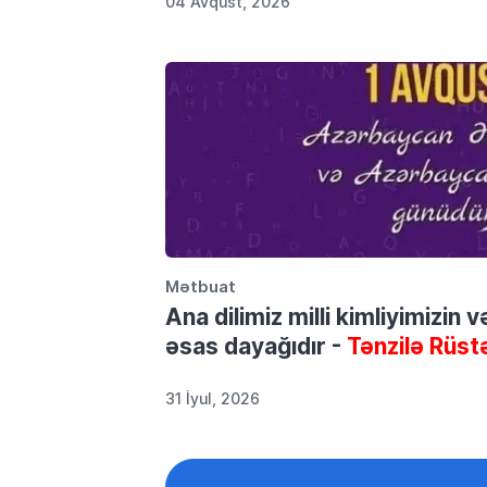
04 Avqust, 2026
Mətbuat
Ana dilimiz milli kimliyimizin 
əsas dayağıdır -
Tənzilə Rüst
31 İyul, 2026