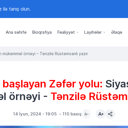
z ilə tanış olun.
Ana səhifə
Bioqrafiya
Fəaliyyət
Layihələr
Əlaqə
yin mükəmməl örnəyi – Tənzilə Rüstəmxanlı yazır
 başlayan Zəfər yolu:
Siyas
 örnəyi -
Tənzilə Rüstəmx
14 İyun, 2024 - 19:05
110 baxış