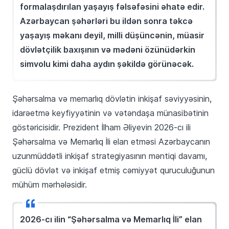
formalaşdırılan yaşayış fəlsəfəsini əhatə edir.
Azərbaycan şəhərləri bu ildən sonra təkcə
yaşayış məkanı deyil, milli düşüncənin, müasir
dövlətçilik baxışının və mədəni özünüdərkin
simvolu kimi daha aydın şəkildə görünəcək.
Şəhərsalma və memarlıq dövlətin inkişaf səviyyəsinin,
idarəetmə keyfiyyətinin və vətəndaşa münasibətinin
göstəricisidir. Prezident İlham Əliyevin 2026-cı ili
Şəhərsalma və Memarlıq İli elan etməsi Azərbaycanın
uzunmüddətli inkişaf strategiyasının məntiqi davamı,
güclü dövlət və inkişaf etmiş cəmiyyət quruculuğunun
mühüm mərhələsidir.
2026-cı ilin “Şəhərsalma və Memarlıq İli” elan