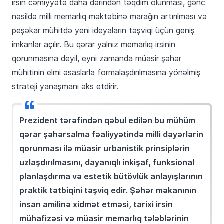
irsin cəmiyyətə daha dərindən təqdim olunması, gənc
nəsildə milli memarlıq məktəbinə marağın artırılması və
peşəkar mühitdə yeni ideyaların təşviqi üçün geniş
imkanlar açılır. Bu qərar yalnız memarlıq irsinin
qorunmasına deyil, eyni zamanda müasir şəhər
mühitinin elmi əsaslarla formalaşdırılmasına yönəlmiş
strateji yanaşmanı əks etdirir.
Prezident tərəfindən qəbul edilən bu mühüm
qərar şəhərsalma fəaliyyətində milli dəyərlərin
qorunması ilə müasir urbanistik prinsiplərin
uzlaşdırılmasını, dayanıqlı inkişaf, funksional
planlaşdırma və estetik bütövlük anlayışlarının
praktik tətbiqini təşviq edir. Şəhər məkanının
insan amilinə xidmət etməsi, tarixi irsin
mühafizəsi və müasir memarlıq tələblərinin