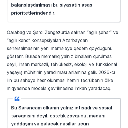
balanslaşdırılması bu siyasətin əsas
prioritetlərindəndir.
Qarabağ və Şərqi Zəngəzurda salınan “ağıllı şəhər” və
“ağıllı kənd” konsepsiyaları Azərbaycan
şəhərsalmasının yeni mərhələyə qədəm qoyduğunu
göstərir. Burada memarlıq yalnız binaların qurulması
deyil, insan mərkəzli, təhlükəsiz, ekoloji və funksional
yaşayış mühitinin yaradılması anlamına gəlir. 2026-cı
ilin bu sahəyə həsr olunması həmin təcrübənin ölkə
miqyasında modelə çevrilməsinə imkan yaradacaq.
Bu Sərəncam ölkənin yalnız iqtisadi və sosial
tərəqqisini deyil, estetik zövqünü, mədəni
yaddaşını və gələcək nəsillər üçün