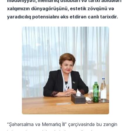
mədəniyyəti, memarlıq üslubları və tarixi abidələri
xalqımızın dünyagörüşünü, estetik zövqünü və
yaradıcılıq potensialını əks etdirən canlı tarixdir.
“Şəhərsalma və Memarlıq İli” çərçivəsində bu zəngin