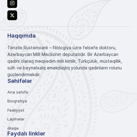
Instagram
X
Haqqımda
Tənzilə Rüstəmxanlı – filologiya üzrə fəlsəfə doktoru,
Azərbaycan Milli Məclisinin deputatıdır. Bir Azərbaycan
qadını olaraq məqsədim milli kimlik, Türkçülük, müstəqillik,
sülh və beynəlxalq əməkdaşlıq yolunda qadınların rolunu
gücləndirməkdir.
Səhifələr
Ana səhifə
Bioqrafiya
Fəaliyyət
Layihələr
Əlaqə
Faydalı linklər