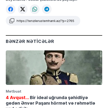
https://tenzilerustemhanli.az/?p=2765
BƏNZƏR NƏTICƏLƏR
Mətbuat
4 Avqust…
Bir ideal uğrunda şəhidliyə
gedən Ənvər Paşanı hörmət və rəhmətlə