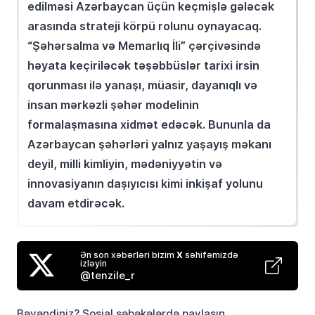
edilməsi Azərbaycan üçün keçmişlə gələcək
arasında strateji körpü rolunu oynayacaq.
“Şəhərsalma və Memarlıq İli” çərçivəsində
həyata keçiriləcək təşəbbüslər tarixi irsin
qorunması ilə yanaşı, müasir, dayanıqlı və
insan mərkəzli şəhər modelinin
formalaşmasına xidmət edəcək. Bununla da
Azərbaycan şəhərləri yalnız yaşayış məkanı
deyil, milli kimliyin, mədəniyyətin və
innovasiyanın daşıyıcısı kimi inkişaf yolunu
davam etdirəcək.
Ən son xəbərləri bizim
X
səhifəmizdə
izləyin
@tenzile_r
Bəyəndiniz? Sosial şəbəkələrdə paylaşın