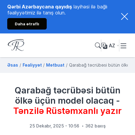
Qərbi Azərbaycana qayıdış
layihəsi ilə bağlı
fəaliyyətimiz ilə tanış olun.
Daha ətraflı
AZ
Tənzilə Rüstəmxanlı
Rəsmi internet səhifəsi
Əsas
Fəaliyyət
Mətbuat
Qarabağ təcrübəsi bütün ölkə üç
Qarabağ təcrübəsi bütün
ölkə üçün model olacaq -
Tənzilə Rüstəmxanlı yazır
25 Dekabr, 2025 - 10:56
362 baxış