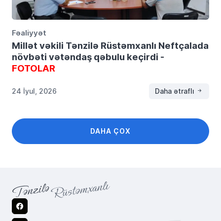
Fəaliyyət
Millət vəkili Tənzilə Rüstəmxanlı Neftçalada
növbəti vətəndaş qəbulu keçirdi -
FOTOLAR
24 İyul, 2026
Daha ətraflı
DAHA ÇOX
Facebook