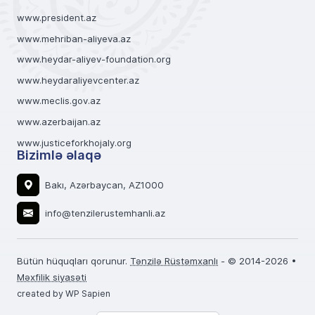
www.president.az
www.mehriban-aliyeva.az
www.heydar-aliyev-foundation.org
www.heydaraliyevcenter.az
www.meclis.gov.az
www.azerbaijan.az
www.justiceforkhojaly.org
Bizimlə əlaqə
Bakı, Azərbaycan, AZ1000
info@tenzilerustemhanli.az
Bütün hüquqları qorunur.
Tənzilə Rüstəmxanlı
- © 2014-2026 •
Məxfilik siyasəti
created by WP Sapien