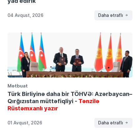
yad edirik
04 Avqust, 2026
Daha ətraflı
Mətbuat
Türk Birliyinə daha bir TÖHVƏ: Azərbaycan–
Qırğızıstan müttəfiqliyi -
Tənzilə
Rüstəmxanlı yazır
01 Avqust, 2026
Daha ətraflı