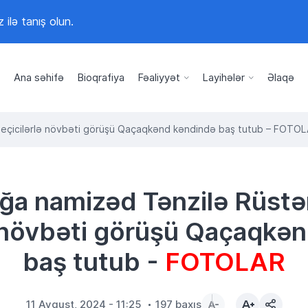
z ilə tanış olun.
Ana səhifə
Bioqrafiya
Fəaliyyət
Layihələr
Əlaqə
 seçicilərlə növbəti görüşü Qaçaqkənd kəndində baş tutub – FOTO
ığa namizəd Tənzilə Rüstə
ə növbəti görüşü Qaçaqkə
baş tutub -
FOTOLAR
11 Avqust, 2024 - 11:25
197 baxış