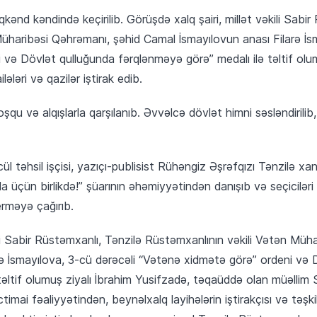
nd kəndində keçirilib. Görüşdə xalq şairi, millət vəkili Sabir
üharibəsi Qəhrəmanı, şəhid Camal İsmayılovun anası Filarə İsm
və Dövlət qulluğunda fərqlənməyə görə” medalı ilə təltif olum
ilələri və qazilər iştirak edib.
u və alqışlarla qarşılanıb. Əvvəlcə dövlət himni səsləndirilib,
ül təhsil işçisi, yazıçı-publisist Rühəngiz Əşrəfqızı Tənzilə x
 üçün birlikdə!” şüarının əhəmiyyətindən danışıb və seçiciləri
rməyə çağırıb.
ili Sabir Rüstəmxanlı, Tənzilə Rüstəmxanlının vəkili Vətən Müh
rə İsmayılova, 3-cü dərəcəli “Vətənə xidmətə görə” ordeni və 
 təltif olumuş ziyalı İbrahim Yusifzadə, təqaüddə olan müəll
timai fəaliyyətindən, beynəlxalq layihələrin iştirakçısı və təşk