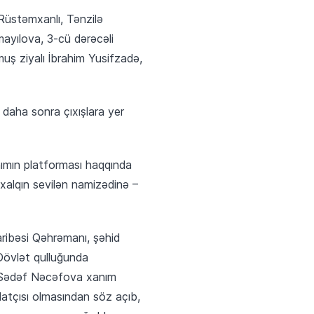
 Rüstəmxanlı, Tənzilə
ayılova, 3-cü dərəcəli
uş ziyalı İbrahim Yusifzadə,
 daha sonra çıxışlara yer
anımın platforması haqqında
 xalqın sevilən namizədinə –
aribəsi Qəhrəmanı, şəhid
Dövlət qulluğunda
im Sədəf Nəcəfova xanım
ilatçısı olmasından söz açıb,