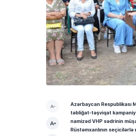
Azərbaycan Respublikası Mi
təbliğat-təşviqat kampaniy
namizəd VHP sədrinin müşav
Rüstəmxanlının seçicilərlə