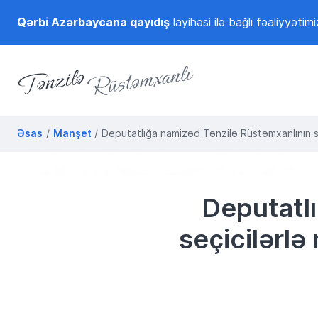
Qərbi Azərbaycana qayıdış
layihəsi ilə bağlı fəaliyyətimi
Tənzilə Rüstəmxanlı
Rəsmi internet səhifəsi
Əsas
Manşet
Deputatlığa namizəd Tənzilə Rüstəmxanlının
Deputatl
seçicilərl