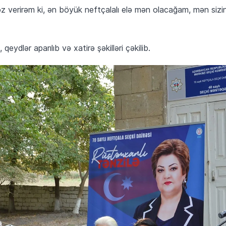
öz verirəm ki, ən böyük neftçalalı elə mən olacağam, mən sizin
 qeydlər aparılıb və xatirə şəkilləri çəkilib.