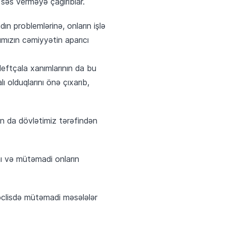
səs verməyə çağırıblar.
n problemlərinə, onların işlə
ımızın cəmiyyətin aparıcı
eftçala xanımlarının da bu
ı olduqlarını önə çıxarıb,
ın da dövlətimiz tərəfindən
ını və mütəmadi onların
Məclisdə mütəmadi məsələlər