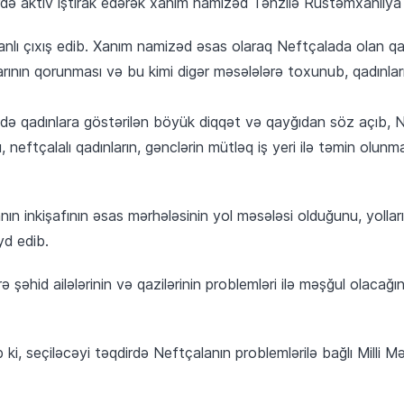
rdə aktiv iştirak edərək xanım namizəd Tənzilə Rüstəmxanlıya 
ı çıxış edib. Xanım namizəd əsas olaraq Neftçalada olan qadı
rının qorunması və bu kimi digər məsələlərə toxunub, qadınlar
də qadınlara göstərilən böyük diqqət və qayğıdan söz açıb, N
 neftçalalı qadınların, gənclərin mütləq iş yeri ilə təmin olunmal
ın inkişafının əsas mərhələsinin yol məsələsi olduğunu, yollar
d edib.
ə şəhid ailələrinin və qazilərinin problemləri ilə məşğul olacağ
 ki, seçiləcəyi təqdirdə Neftçalanın problemlərilə bağlı Milli 