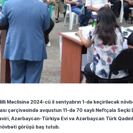
lli Məclisinə 2024-cü il sentyabrın 1-də keçiriləcək növ
ası çərçivəsində avqustun 11-də 70 saylı Neftçala Seçki
iri, Azərbaycan-Türkiyə Evi və Azərbaycan Türk Qadınlar 
 növbəti görüşü baş tutub.