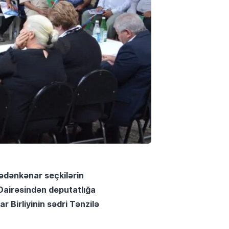
bədənkənar seçkilərin
 Dairəsindən deputatlığa
Birliyinin sədri Tənzilə