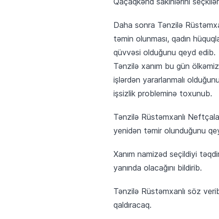
Qaçaqkənd sakinlərini seçkilə
Daha sonra Tənzilə Rüstəmxanl
təmin olunması, qadın hüquqla
qüvvəsi olduğunu qeyd edib.
Tənzilə xanım bu gün ölkəmiz
işlərdən yararlanmalı olduğunu,
işsizlik probleminə toxunub.
Tənzilə Rüstəmxanlı Neftçalan
yenidən təmir olunduğunu qey
Xanım namizəd seçildiyi təqdir
yanında olacağını bildirib.
Tənzilə Rüstəmxanlı söz verib
qaldıracaq.