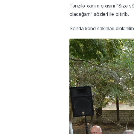
Tənzilə xanım çıxışını “Sizə s
olacağam” sözləri ilə bitirib.
Sonda kənd sakinləri dinlənilib,