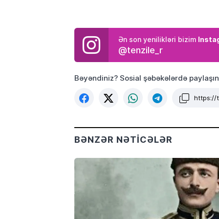
Insta
Ən son yenilikləri bizim
@tenzile_r
Bəyəndiniz? Sosial şəbəkələrdə paylaşın
https:/
BƏNZƏR NƏTICƏLƏR