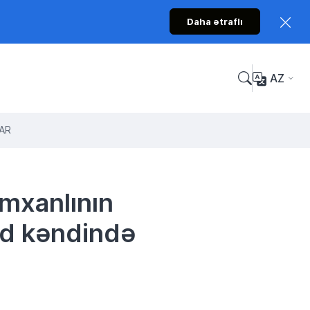
Daha ətraflı
AZ
LAR
mxanlının
nd kəndində