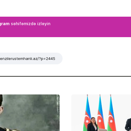
gram
səhifəmizdə izləyin
/tenzilerustemhanli.az/?p=2445