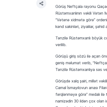
Görüş Neftçala rayonu Qaçaqkə
Rüstəmxanlının vəkili Vətən M
“Vətənə xidmətə görə” ordeni 
kənd sakinləri, ziyalılar, şəhid a
Tənzilə Rüstəmxanlı böyük coşq
verilib.
Görüşü giriş sözü ilə açan önc
geniş məlumat verib, “Neftçala
Tənzilə Rüstəmxanlıya səs ve
Görüşdə xalq şairi, millət vək
Camal İsmayılovun anası Fila
fərqlənməyə görə” medalı ilə
namizədin 30 ildən çox olan ic