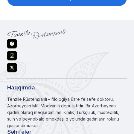
Facebook
Instagram
X
Haqqımda
Tənzilə Rüstəmxanlı – filologiya üzrə fəlsəfə doktoru,
Azərbaycan Milli Məclisinin deputatıdır. Bir Azərbaycan
qadını olaraq məqsədim milli kimlik, Türkçülük, müstəqillik,
sülh və beynəlxalq əməkdaşlıq yolunda qadınların rolunu
gücləndirməkdir.
Səhifələr