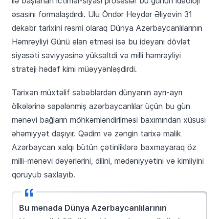
ilə başlanan ictimai-siyasi proseslər bu günün ideoloji
əsasını formalaşdırdı. Ulu Öndər Heydər Əliyevin 31
dekabr tarixini rəsmi olaraq Dünya Azərbaycanlılarının
Həmrəyliyi Günü elan etməsi isə bu ideyanı dövlət
siyasəti səviyyəsinə yüksəltdi və milli həmrəyliyi
strateji hədəf kimi müəyyənləşdirdi.
Tarixən müxtəlif səbəblərdən dünyanın ayrı-ayrı
ölkələrinə səpələnmiş azərbaycanlılar üçün bu gün
mənəvi bağların möhkəmləndirilməsi baxımından xüsusi
əhəmiyyət daşıyır. Qədim və zəngin tarixə malik
Azərbaycan xalqı bütün çətinliklərə baxmayaraq öz
milli-mənəvi dəyərlərini, dilini, mədəniyyətini və kimliyini
qoruyub saxlayıb.
Bu mənada Dünya Azərbaycanlılarının