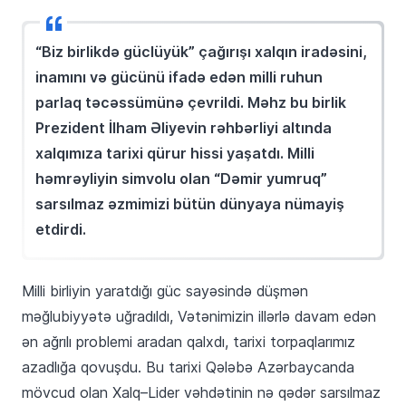
“Biz birlikdə güclüyük” çağırışı xalqın iradəsini,
inamını və gücünü ifadə edən milli ruhun
parlaq təcəssümünə çevrildi. Məhz bu birlik
Prezident İlham Əliyevin rəhbərliyi altında
xalqımıza tarixi qürur hissi yaşatdı. Milli
həmrəyliyin simvolu olan “Dəmir yumruq”
sarsılmaz əzmimizi bütün dünyaya nümayiş
etdirdi.
Milli birliyin yaratdığı güc sayəsində düşmən
məğlubiyyətə uğradıldı, Vətənimizin illərlə davam edən
ən ağrılı problemi aradan qalxdı, tarixi torpaqlarımız
azadlığa qovuşdu. Bu tarixi Qələbə Azərbaycanda
mövcud olan Xalq–Lider vəhdətinin nə qədər sarsılmaz