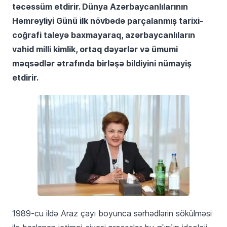
təcəssüm etdirir. Dünya Azərbaycanlılarının
Həmrəyliyi Günü ilk növbədə parçalanmış tarixi-
coğrafi taleyə baxmayaraq, azərbaycanlıların
vahid milli kimlik, ortaq dəyərlər və ümumi
məqsədlər ətrafında birləşə bildiyini nümayiş
etdirir.
1989-cu ildə Araz çayı boyunca sərhədlərin sökülməsi