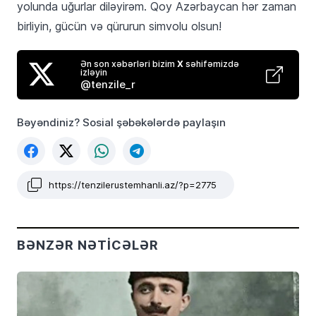
yolunda uğurlar diləyirəm. Qoy Azərbaycan hər zaman
birliyin, gücün və qürurun simvolu olsun!
Ən son xəbərləri bizim
X
səhifəmizdə
izləyin
@tenzile_r
Bəyəndiniz? Sosial şəbəkələrdə paylaşın
https://tenzilerustemhanli.az/?p=2775
BƏNZƏR NƏTICƏLƏR