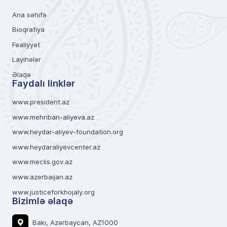
Ana səhifə
Bioqrafiya
Fəaliyyət
Layihələr
Əlaqə
Faydalı linklər
www.president.az
www.mehriban-aliyeva.az
www.heydar-aliyev-foundation.org
www.heydaraliyevcenter.az
www.meclis.gov.az
www.azerbaijan.az
www.justiceforkhojaly.org
Bizimlə əlaqə
Bakı, Azərbaycan, AZ1000