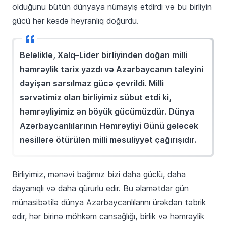
olduğunu bütün dünyaya nümayiş etdirdi və bu birliyin
gücü hər kəsdə heyranlıq doğurdu.
Beləliklə, Xalq–Lider birliyindən doğan milli
həmrəylik tarix yazdı və Azərbaycanın taleyini
dəyişən sarsılmaz gücə çevrildi. Milli
sərvətimiz olan birliyimiz sübut etdi ki,
həmrəyliyimiz ən böyük gücümüzdür. Dünya
Azərbaycanlılarının Həmrəyliyi Günü gələcək
nəsillərə ötürülən milli məsuliyyət çağırışıdır.
Birliyimiz, mənəvi bağımız bizi daha güclü, daha
dayanıqlı və daha qürurlu edir. Bu əlamətdar gün
münasibətilə dünya Azərbaycanlılarını ürəkdən təbrik
edir, hər birinə möhkəm cansağlığı, birlik və həmrəylik