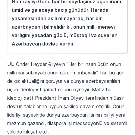
Həmrəyliyi Günü hər bir soydaşımız üçün inam,
ümid və gələcəyə baxış günüdür. Harada
yaşamasından asılı olmayaraq, hər bir
azərbaycanlı bilməlidir ki, onun milli-mənəvi
varlığını yaşadan güclü, müstəqil və suveren
Azərbaycan dövləti vardır.
Ulu Öndər Heydər Əliyevin “Hər bir insan üçün onun
milli mənsubiyyəti onun qürur mənbəyidir” fikri bu gün
də öz aktuallığını qoruyur və dünya azərbaycanlıları
üçün ideoloji istiqamət rolunu oynayır. Məhz bu
ideoloji xətt Prezident İlham Əliyev tərəfindən müasir
dövrün tələblərinə uyğun şəkildə davam etdirilir. Onun
liderliyi sayəsində dünya azərbaycanlılarının birliyi yeni
məzmun qazandı, diaspora işi məqsədyönlü və sistemli
şəkildə inkişaf etdi.