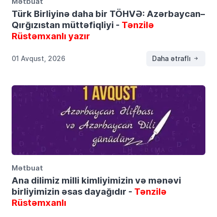
Mətbuat
Türk Birliyinə daha bir TÖHVƏ: Azərbaycan–
Qırğızıstan müttəfiqliyi -
Tənzilə
Rüstəmxanlı yazır
01 Avqust, 2026
Daha ətraflı
Mətbuat
Ana dilimiz milli kimliyimizin və mənəvi
birliyimizin əsas dayağıdır -
Tənzilə
Rüstəmxanlı