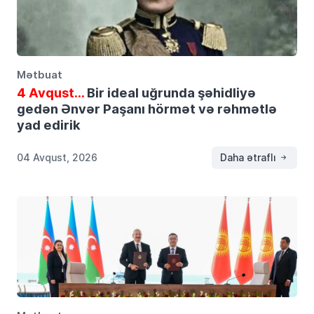
Mətbuat
4 Avqust…
Bir ideal uğrunda şəhidliyə
gedən Ənvər Paşanı hörmət və rəhmətlə
yad edirik
04 Avqust, 2026
Daha ətraflı