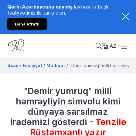
Qərbi Azərbaycana qayıdış
layihəsi ilə bağlı
fəaliyyətimiz ilə tanış olun.
Daha ətraflı
AZ
Tənzilə Rüstəmxanlı
Rəsmi internet səhifəsi
Əsas
Fəaliyyət
Mətbuat
“Dəmir yumruq” milli həmrəyliyin 
“Dəmir yumruq” milli
həmrəyliyin simvolu kimi
dünyaya sarsılmaz
iradəmizi göstərdi -
Tənzilə
Rüstəmxanlı yazır