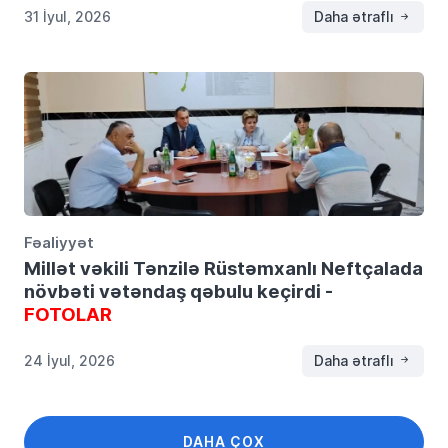
31 İyul, 2026
Daha ətraflı
Fəaliyyət
Millət vəkili Tənzilə Rüstəmxanlı Neftçalada
növbəti vətəndaş qəbulu keçirdi -
FOTOLAR
24 İyul, 2026
Daha ətraflı
DAHA ÇOX