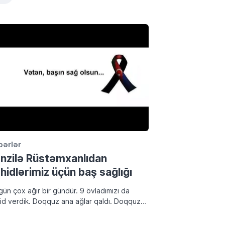
bərlər
nzilə Rüstəmxanlıdan
hidlərimiz üçün baş sağlığı
gün çox ağır bir gündür. 9 övladımızı da
id verdik. Doqquz ana ağlar qaldı. Doqquz
ə üçün doqquz milyon insan ağlayır. Erməni
roru doqquz igidimizi əlimizdən aldı. Başın