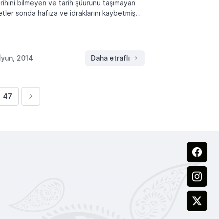
ihini bilmeyen ve tarih şüurunu taşımayan
letler sonda hafıza ve idraklarını kaybetmiş
r. Boyle bir durumda milletlerin yükselmesi ve
li kimliyini koruyub saklaması çok zor… Türk
eti milli, dini […]
İyun, 2014
Daha ətraflı
47
Facebook
Instagram
X