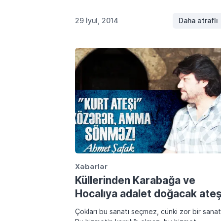
ziyaret ediyor… Her kesin dilinden “bayramın
kutlu olsun” mesajı eksik olmuyor… Ama diller
29 İyul, 2014
Daha ətraflı
Xəbərlər
Küllerinden Karabağa ve
Hocalıya adalet doğacak ate
Çokları bu sanatı seçmez, cünki zor bir sanatt