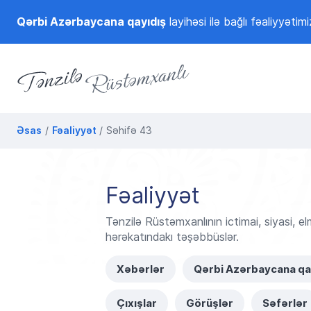
Qərbi Azərbaycana qayıdış
layihəsi ilə bağlı fəaliyyətimi
Tənzilə Rüstəmxanlı
Rəsmi internet səhifəsi
Əsas
Fəaliyyət
Səhifə 43
Fəaliyyət
Tənzilə Rüstəmxanlının ictimai, siyasi, el
hərəkatındakı təşəbbüslər.
Xəbərlər
Qərbi Azərbaycana qa
Çıxışlar
Görüşlər
Səfərlər