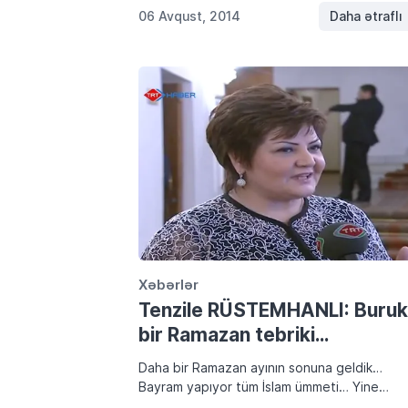
öğrenirdik… Ne yazık […]
06 Avqust, 2014
Daha ətraflı
Xəbərlər
Tenzile RÜSTEMHANLI: Buruk
bir Ramazan tebriki…
Daha bir Ramazan ayının sonuna geldik…
Bayram yapıyor tüm İslam ümmeti… Yine
şenlikler kuruldu… Yine küçükler büyüklerini