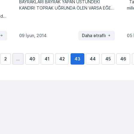
BAYRAKLARI BAYRAK YAPAN ÜSTÜNDEKİ
Tar
KANDIR! TOPRAK UĞRUNDA ÖLEN VARSA EĞER,
mil
VATANDIR! (Mithat Cemal KUNTAY) SAHİPSİZ
olu
uda
VATANIN BATMASI HAKTIR. SEN SAHİP
mil
rı
ÇIKARSAN, BU VATAN BATMAYACAKTIR!
mill
(Mehmet Akif Ersoy) Bizzat yaşadğım bir […]
09 İyun, 2014
Daha ətraflı
05 
maçı
2
…
40
41
42
43
44
45
46