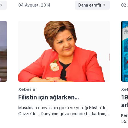
Dünya Savaşı’nın yenilgi […]
sağ
04 Avqust, 2014
Daha ətraflı
02 
Xəbərlər
Xə
Filistin için ağlarken…
19
ar
Müsülman dünyasının gözü ve yüreğı Filistin’de,
Gazze’de… Dünyanın gözü önünde bir katliam,
Ker
soykırım, savaş ve insanlık suçu işleniyor. Bu
55.
senaryo seneler önce yazılmıştı, finalı ise Büyük
tes