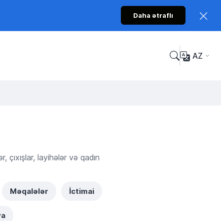
Daha ətraflı
AZ
 çıxışlar, layihələr və qadın
Məqalələr
İctimai
ya