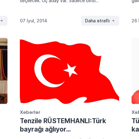
seçilecek. Üç aday var. Sadece birisi
gəl
birleştiricidir. Sadece biri kucaklayıcıdır… Evet,
Kər
Mustafa Kemal Atatürk`ün oturduğu Köşke
Təl
çıkacak adayda milletin aradığı en önemli özellik
qət
07 İyul, 2014
Daha ətraflı
26 
birleşdirici olması… Sadece […]
Xəbərlər
Xə
Tenzile RÜSTEMHANLI:Türk
Tü
bayrağı ağlıyor…
ka