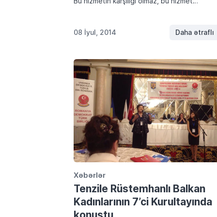
Bu hizmetin karşılığı olmaz, bu hizmet
maddiyatla ölçülmez, gelir getirmez, bazan
hizmetin karşılığında seni üzerler ve çok
üzülürsun. Bazıları “sözde” Milleti için […]
08 İyul, 2014
Daha ətraflı
Xəbərlər
Tenzile Rüstemhanlı Balkan
Kadınlarının 7’ci Kurultayında
konuştu