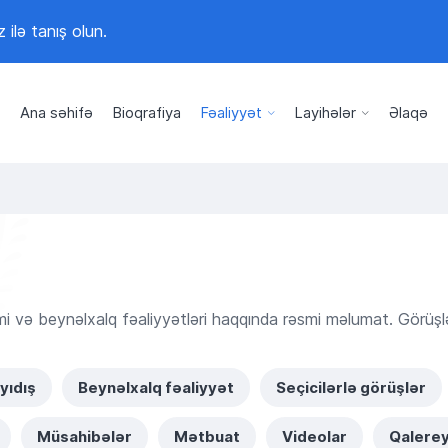
z ilə tanış olun.
Ana səhifə
Bioqrafiya
Fəaliyyət
Layihələr
Əlaqə
mi və beynəlxalq fəaliyyətləri haqqında rəsmi məlumat. Görüşlər,
yıdış
Beynəlxalq fəaliyyət
Seçicilərlə görüşlər
Müsahibələr
Mətbuat
Videolar
Qalere