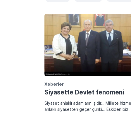
Xəbərlər
Siyasette Devlet fenomeni
Siyaset ahlaklı adamların işidir… Millete hizm
ahlaklı siyasetten geçer çünki… Eskiden biz
Türkiye siyasetini örnek alırdık… Siyasette
ahlakı, erdemli duruşu yeni özgürlüğüne
kavuşmuş türkler olarak, kardeş Türkiye`den