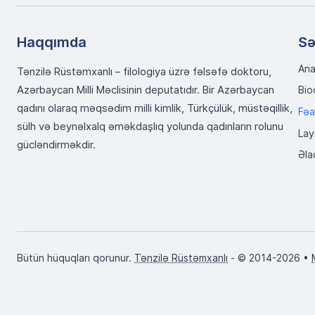
Haqqımda
Sə
Ana
Tənzilə Rüstəmxanlı – filologiya üzrə fəlsəfə doktoru,
Azərbaycan Milli Məclisinin deputatıdır. Bir Azərbaycan
Bio
qadını olaraq məqsədim milli kimlik, Türkçülük, müstəqillik,
Fəa
sülh və beynəlxalq əməkdaşlıq yolunda qadınların rolunu
Lay
gücləndirməkdir.
Əla
Bütün hüquqları qorunur.
Tənzilə Rüstəmxanlı
- © 2014-2026 •