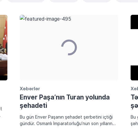
Xəbərlər
Xə
Enver Paşa’nın Turan yolunda
Tə
şehadeti
şə
et
Bu gün Enver Paşanın şehadet şerbetini içtiği
Bu 
gündür. Osmanlı İmparatorluğu’nun son yıllarında
şəh
etkin olan Osmanlı asker ve siyaset adamı.
ail
Yüreği Türk Dünyası için döyünen Büyük Asker. I.
ter