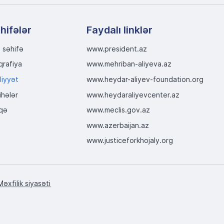
hifələr
Faydalı linklər
 səhifə
www.president.az
qrafiya
www.mehriban-aliyeva.az
liyyət
www.heydar-aliyev-foundation.org
ihələr
www.heydaraliyevcenter.az
qə
www.meclis.gov.az
www.azerbaijan.az
www.justiceforkhojaly.org
Məxfilik siyasəti