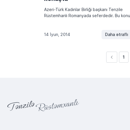
Azeri-Türk Kadınlar Birliği başkanı Tenzile
Rüstemhanlı Romanyada seferdedir. Bu kon
sitemize açıklama veren T.Rüstemhanlı şunla
söyledi: “Romanya Demokrat Türk Birliyinin
düzenlediyi Balkan Kadınlarının 7’ci Kurultayı
14 İyun, 2014
Daha ətraflı
başladı. Çok ilği var..Azerbaycandan konuş
[…]
1