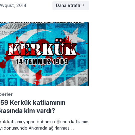
 olsun, […]
Avqust, 2014
Daha ətraflı
bərlər
59 Kerkük katliamının
kasında kim vardı?
kük katliamı yapan babanın oğlunun katliamın
yıldönümünde Ankarada ağırlanması
adüfmü? 14 temmuz. Bu tarih sadece Irak