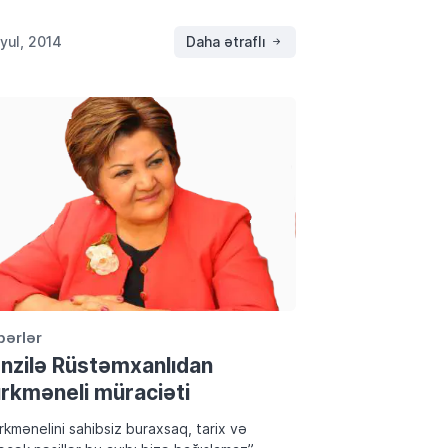
d bölgesel yönetiminin başkanı Mesut
zani`nin Türkiye`ye geliş tarihi değil… Resmi
İyul, 2014
Daha ətraflı
ara bu tarihi […]
bərlər
nzilə Rüstəmxanlıdan
rkməneli müraciəti
rkmənelini sahibsiz buraxsaq, tarix və