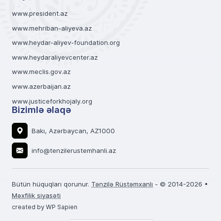
www.president.az
www.mehriban-aliyeva.az
www.heydar-aliyev-foundation.org
www.heydaraliyevcenter.az
www.meclis.gov.az
www.azerbaijan.az
www.justiceforkhojaly.org
Bizimlə əlaqə
Bakı, Azərbaycan, AZ1000
info@tenzilerustemhanli.az
Bütün hüquqları qorunur.
Tənzilə Rüstəmxanlı
- © 2014-2026 •
Məxfilik siyasəti
created by WP Sapien