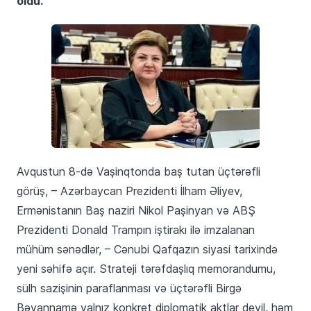
oldu.
Avqustun 8-də Vaşinqtonda baş tutan üçtərəfli
görüş, – Azərbaycan Prezidenti İlham Əliyev,
Ermənistanın Baş naziri Nikol Paşinyan və ABŞ
Prezidenti Donald Trampın iştirakı ilə imzalanan
mühüm sənədlər, – Cənubi Qafqazın siyasi tarixində
yeni səhifə açır. Strateji tərəfdaşlıq memorandumu,
sülh sazişinin paraflanması və üçtərəfli Birgə
Bəyannamə yalnız konkret diplomatik aktlar deyil, həm