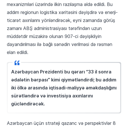
mexanizmləri üzərində ilkin razılaşma əldə edildi. Bu
addım regionun logistika xəritəsini dəyişdirə və enerji-
ticarət axınlarını yönləndirəcək, eyni zamanda görüş
zamanı ABŞ administrasiyası tərəfindən uzun
müddətdir müzakirə olunan 907-ci dəyişikliyin
dayandırılması ilə bağlı sənədin verilməsi də rəsmən
elan edildi.
Azərbaycan Prezidenti bu qərarı “33 il sonra
ədalətin bərpası” kimi qiymətləndirdi; bu addım
iki ölkə arasında iqtisadi-maliyyə əməkdaşlığını
sürətləndirə və investisiya axınlarını
gücləndirəcək.
Azərbaycan üçün strateji qazanc və perspektivlər 8