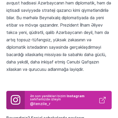
avqust hadisəsi Azərbaycanın həm diplomatik, həm də
iqtisadi səviyyədə strateji qazancı kimi qiymətləndirilə
bilər. Bu mərhələ Beynəlxalq diplomatiyada da yeni
etibar və mövqe qazandırır. Prezident İlham Əliyev
təkcə yeni, qüdrətli, qalib Azərbaycanın deyil, həm də
artıq topsuz-tüfəngsiz, yüksək zəkasının və
diplomatik istedadının sayəsində gerçəkləşdirməyi
bacardığı xilaskarlıq missiyası ilə sabahkı daha güclü,
daha yekdil, daha inkişaf etmiş Cənubi Qafqazın
xilaskarı və qurucusu adlanmağa layiqdir.
Ən son yenilikləri bizim
Instagram
səhifəmizdə izləyin
@tenzile_r
Bəyəndiniz? Sosial şəbəkələrdə paylaşın