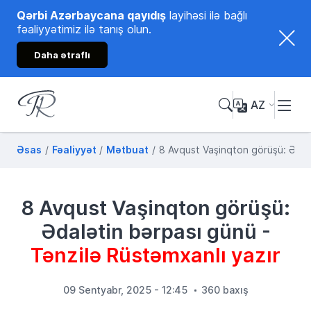
Qərbi Azərbaycana qayıdış
layihəsi ilə bağlı
fəaliyyətimiz ilə tanış olun.
Daha ətraflı
AZ
Tənzilə Rüstəmxanlı
Rəsmi internet səhifəsi
Əsas
Fəaliyyət
Mətbuat
8 Avqust Vaşinqton görüşü: Ədalə
8 Avqust Vaşinqton görüşü:
Ədalətin bərpası günü -
Tənzilə Rüstəmxanlı yazır
09 Sentyabr, 2025 - 12:45
360 baxış