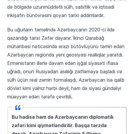
də bölgədə uzunmüddətli sülh, sabitlik və iqtisadi
inkişafın bünövrəsini qoyan tarixi addımlardır.
Bu uğurların təməlində Azərbaycanın 2020-ci ildə
qazandığı tarixi Zəfər dayanır. İkinci Qarabağ
müharibəsi nəticəsində ərazi bütövlüyünü təmin edən
Azərbaycan regionda yeni geosiyasi reallıqlar yaratdı.
Ermənistanın illərlə davam edən işğal siyasəti iflasa
uğradı, onun Rusiyadan asılılığı zəifləməyə başladı və
sülh üçün real zəmin formalaşdı. Azərbaycan isə qalib
dövlət kimi yalnız hərbi deyil, həm də siyasi gündəliyi
müəyyən edən tərəfə çevrildi.
Bu hadisə həm də Azərbaycanın diplomatik
zəfəri kimi qiymətləndirilir. Başqa tərzdə
desək, Azərbaycan Zəfərinin 5 illiyinə