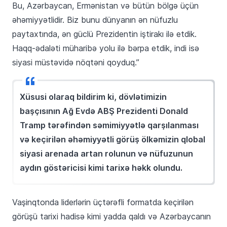
Bu, Azərbaycan, Ermənistan və bütün bölgə üçün
əhəmiyyətlidir. Biz bunu dünyanın ən nüfuzlu
paytaxtında, ən güclü Prezidentin iştirakı ilə etdik.
Haqq-ədaləti müharibə yolu ilə bərpa etdik, indi isə
siyasi müstəvidə nöqtəni qoyduq.”
Xüsusi olaraq bildirim ki, dövlətimizin
başçısının Ağ Evdə ABŞ Prezidenti Donald
Tramp tərəfindən səmimiyyətlə qarşılanması
və keçirilən əhəmiyyətli görüş ölkəmizin qlobal
siyasi arenada artan rolunun və nüfuzunun
aydın göstəricisi kimi tarixə həkk olundu.
Vaşinqtonda liderlərin üçtərəfli formatda keçirilən
görüşü tarixi hadisə kimi yadda qaldı və Azərbaycanın