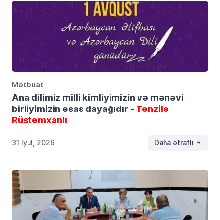
Mətbuat
Ana dilimiz milli kimliyimizin və mənəvi
birliyimizin əsas dayağıdır -
Tənzilə
Rüstəmxanlı
31 İyul, 2026
Daha ətraflı