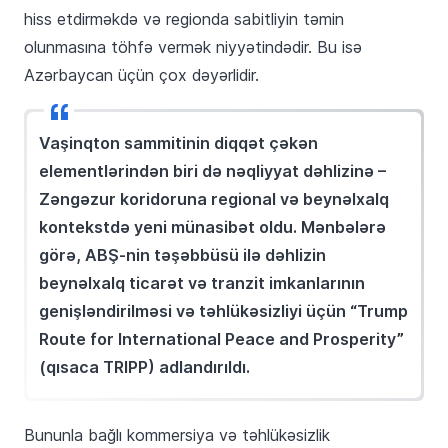
hiss etdirməkdə və regionda sabitliyin təmin
olunmasına töhfə vermək niyyətindədir. Bu isə
Azərbaycan üçün çox dəyərlidir.
Vaşinqton sammitinin diqqət çəkən
elementlərindən biri də nəqliyyat dəhlizinə –
Zəngəzur koridoruna regional və beynəlxalq
kontekstdə yeni münasibət oldu. Mənbələrə
görə, ABŞ-nin təşəbbüsü ilə dəhlizin
beynəlxalq ticarət və tranzit imkanlarının
genişləndirilməsi və təhlükəsizliyi üçün “Trump
Route for International Peace and Prosperity”
(qısaca TRIPP) adlandırıldı.
Bununla bağlı kommersiya və təhlükəsizlik