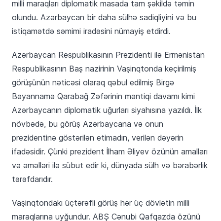
milli maraqları diplomatik masada tam şəkildə təmin
olundu. Azərbaycan bir daha sülhə sadiqliyini və bu
istiqamətdə səmimi iradəsini nümayiş etdirdi.
Azərbaycan Respublikasının Prezidenti ilə Ermənistan
Respublikasının Baş nazirinin Vaşinqtonda keçirilmiş
görüşünün nəticəsi olaraq qəbul edilmiş Birgə
Bəyannamə Qarabağ Zəfərinin məntiqi davamı kimi
Azərbaycanın diplomatik uğurları siyahısına yazıldı. İlk
növbədə, bu görüş Azərbaycana və onun
prezidentinə göstərilən etimadın, verilən dəyərin
ifadəsidir. Çünki prezident İlham Əliyev özünün amalları
və əməlləri ilə sübut edir ki, dünyada sülh və bərabərlik
tərəfdarıdır.
Vaşinqtondakı üçtərəfli görüş hər üç dövlətin milli
maraqlarına uyğundur. ABŞ Cənubi Qafqazda özünü