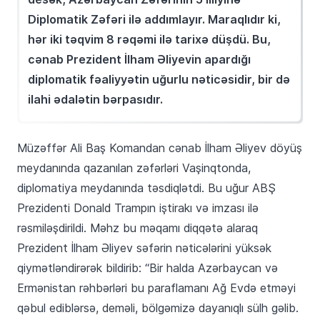
Diplomatik Zəfəri ilə addımlayır. Maraqlıdır ki,
hər iki təqvim 8 rəqəmi ilə tarixə düşdü. Bu,
cənab Prezident İlham Əliyevin apardığı
diplomatik fəaliyyətin uğurlu nəticəsidir, bir də
ilahi ədalətin bərpasıdır.
Müzəffər Ali Baş Komandan cənab İlham Əliyev döyüş
meydanında qazanılan zəfərləri Vaşinqtonda,
diplomatiya meydanında təsdiqlətdi. Bu uğur ABŞ
Prezidenti Donald Trampın iştirakı və imzası ilə
rəsmiləşdirildi. Məhz bu məqamı diqqətə alaraq
Prezident İlham Əliyev səfərin nəticələrini yüksək
qiymətləndirərək bildirib: “Bir halda Azərbaycan və
Ermənistan rəhbərləri bu paraflamanı Ağ Evdə etməyi
qəbul ediblərsə, deməli, bölgəmizə dayanıqlı sülh gəlib.