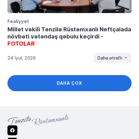
Fəaliyyət
Millət vəkili Tənzilə Rüstəmxanlı Neftçalada
növbəti vətəndaş qəbulu keçirdi -
FOTOLAR
24 İyul, 2026
Daha ətraflı
DAHA ÇOX
Facebook