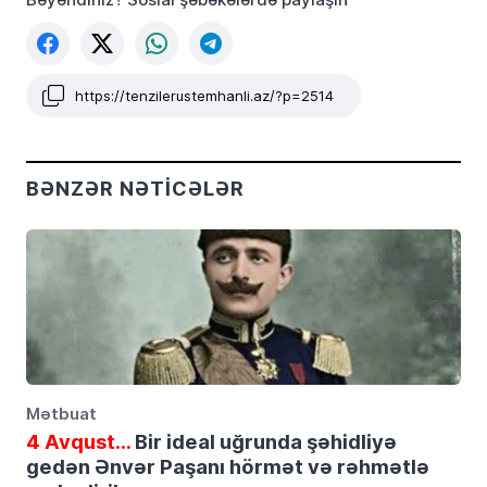
https://tenzilerustemhanli.az/?p=2514
BƏNZƏR NƏTICƏLƏR
Mətbuat
4 Avqust…
Bir ideal uğrunda şəhidliyə
gedən Ənvər Paşanı hörmət və rəhmətlə