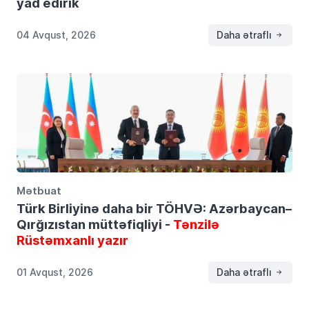
yad edirik
04 Avqust, 2026
Daha ətraflı
Mətbuat
Türk Birliyinə daha bir TÖHVƏ: Azərbaycan–
Qırğızıstan müttəfiqliyi -
Tənzilə
Rüstəmxanlı yazır
01 Avqust, 2026
Daha ətraflı