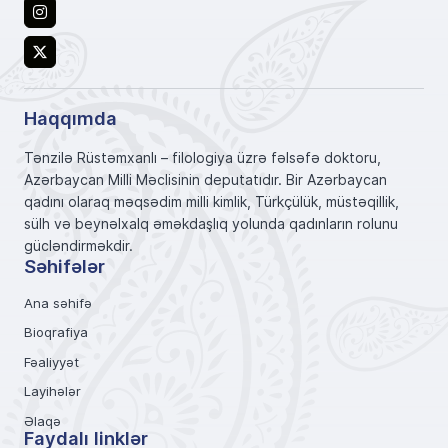
Instagram
X
Haqqımda
Tənzilə Rüstəmxanlı – filologiya üzrə fəlsəfə doktoru,
Azərbaycan Milli Məclisinin deputatıdır. Bir Azərbaycan
qadını olaraq məqsədim milli kimlik, Türkçülük, müstəqillik,
sülh və beynəlxalq əməkdaşlıq yolunda qadınların rolunu
gücləndirməkdir.
Səhifələr
Ana səhifə
Bioqrafiya
Fəaliyyət
Layihələr
Əlaqə
Faydalı linklər