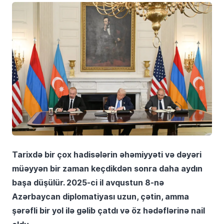
Tarixdə bir çox hadisələrin əhəmiyyəti və dəyəri
müəyyən bir zaman keçdikdən sonra daha aydın
başa düşülür. 2025-ci il avqustun 8-nə
Azərbaycan diplomatiyası uzun, çətin, amma
şərəfli bir yol ilə gəlib çatdı və öz hədəflərinə nail