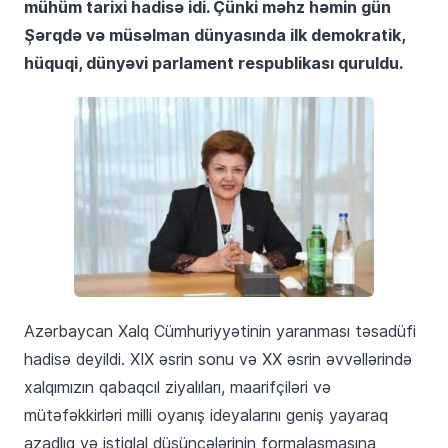
mühüm tarixi hadisə idi. Çünki məhz həmin gün
Şərqdə və müsəlman dünyasında ilk demokratik,
hüquqi, dünyəvi parlament respublikası quruldu.
Azərbaycan Xalq Cümhuriyyətinin yaranması təsadüfi
hadisə deyildi. XIX əsrin sonu və XX əsrin əvvəllərində
xalqımızın qabaqcıl ziyalıları, maarifçiləri və
mütəfəkkirləri milli oyanış ideyalarını geniş yayaraq
azadlıq və istiqlal düşüncələrinin formalaşmasına