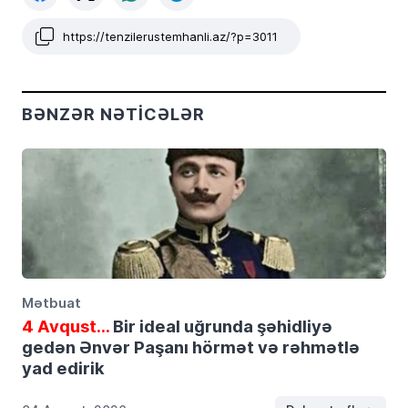
https://tenzilerustemhanli.az/?p=3011
BƏNZƏR NƏTICƏLƏR
Mətbuat
4 Avqust…
Bir ideal uğrunda şəhidliyə
gedən Ənvər Paşanı hörmət və rəhmətlə
yad edirik