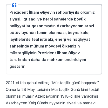
Prezident İlham Əliyevin rəhbərliyi ilə ölkəmiz
siyasi, iqtisadi və hərbi sahələrdə böyük
nailiyyətlər qazanmışdır. Azərbaycanın ərazi
bütövlüyünün təmin olunması, beynəlxalq
layihələrdə fəal iştirakı, enerji və nəqliyyat
sahəsində mühüm mövqeyi ölkəmizin
müstəqilliyinin Prezident İlham Əliyev
tərəfindən daha da möhkəmləndirildiyini
göstərir.
2021-ci ildə qəbul edilmiş “Müstəqillik günü haqqında”
Qanunla 28 May tarixinin Müstəqillik Günü kimi təsbit
olunması müasir Azərbaycanın 1918-ci ildə yaradılmış
Azərbaycan Xalq Cümhuriyyətinin siyasi və mənəvi