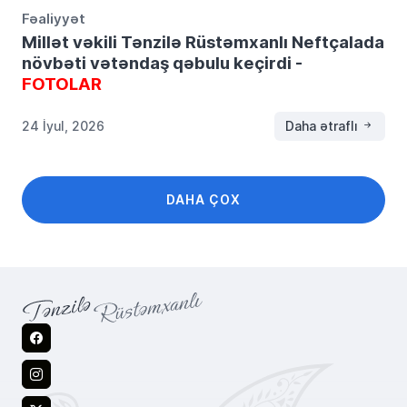
Fəaliyyət
Millət vəkili Tənzilə Rüstəmxanlı Neftçalada
növbəti vətəndaş qəbulu keçirdi -
FOTOLAR
24 İyul, 2026
Daha ətraflı
DAHA ÇOX
Facebook
Instagram