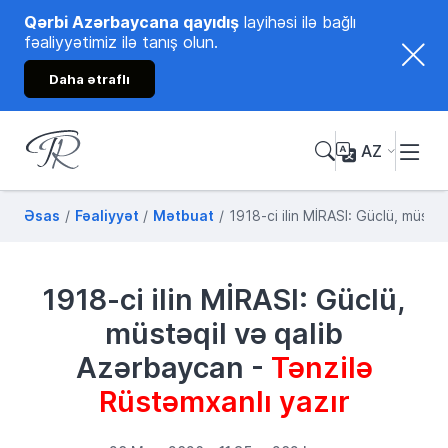
Qərbi Azərbaycana qayıdış
layihəsi ilə bağlı
fəaliyyətimiz ilə tanış olun.
Daha ətraflı
AZ
Tənzilə Rüstəmxanlı
Rəsmi internet səhifəsi
Əsas
Fəaliyyət
Mətbuat
1918-ci ilin MİRASI: Güclü, müstə
1918-ci ilin MİRASI: Güclü,
müstəqil və qalib
Azərbaycan -
Tənzilə
Rüstəmxanlı yazır