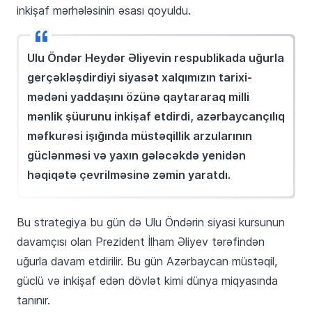
inkişaf mərhələsinin əsası qoyuldu.
Ulu Öndər Heydər Əliyevin respublikada uğurla
gerçəkləşdirdiyi siyasət xalqımızın tarixi-
mədəni yaddaşını özünə qaytararaq milli
mənlik şüurunu inkişaf etdirdi, azərbaycançılıq
məfkurəsi işığında müstəqillik arzularının
güclənməsi və yaxın gələcəkdə yenidən
həqiqətə çevrilməsinə zəmin yaratdı.
Bu strategiya bu gün də Ulu Öndərin siyasi kursunun
davamçısı olan Prezident İlham Əliyev tərəfindən
uğurla davam etdirilir. Bu gün Azərbaycan müstəqil,
güclü və inkişaf edən dövlət kimi dünya miqyasında
tanınır.