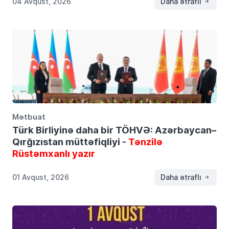
04 Avqust, 2026
Daha ətraflı
Mətbuat
Türk Birliyinə daha bir TÖHVƏ: Azərbaycan–
Qırğızıstan müttəfiqliyi -
Tənzilə
Rüstəmxanlı yazır
01 Avqust, 2026
Daha ətraflı