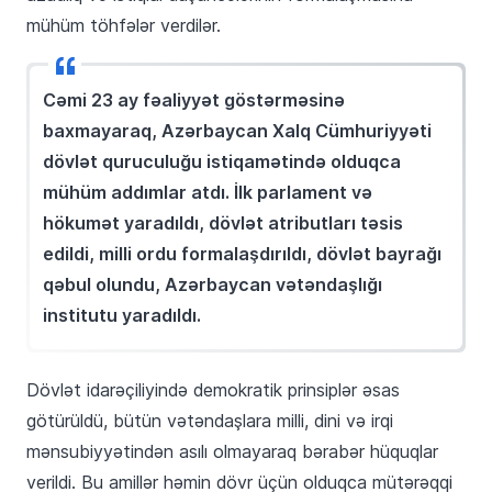
mühüm töhfələr verdilər.
Cəmi 23 ay fəaliyyət göstərməsinə
baxmayaraq, Azərbaycan Xalq Cümhuriyyəti
dövlət quruculuğu istiqamətində olduqca
mühüm addımlar atdı. İlk parlament və
hökumət yaradıldı, dövlət atributları təsis
edildi, milli ordu formalaşdırıldı, dövlət bayrağı
qəbul olundu, Azərbaycan vətəndaşlığı
institutu yaradıldı.
Dövlət idarəçiliyində demokratik prinsiplər əsas
götürüldü, bütün vətəndaşlara milli, dini və irqi
mənsubiyyətindən asılı olmayaraq bərabər hüquqlar
verildi. Bu amillər həmin dövr üçün olduqca mütərəqqi