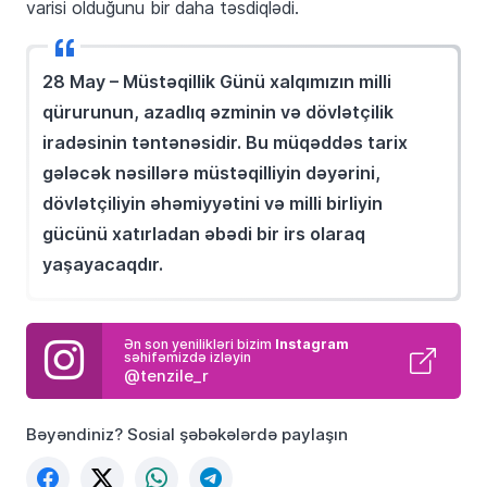
varisi olduğunu bir daha təsdiqlədi.
28 May – Müstəqillik Günü xalqımızın milli
qürurunun, azadlıq əzminin və dövlətçilik
iradəsinin təntənəsidir. Bu müqəddəs tarix
gələcək nəsillərə müstəqilliyin dəyərini,
dövlətçiliyin əhəmiyyətini və milli birliyin
gücünü xatırladan əbədi bir irs olaraq
yaşayacaqdır.
Ən son yenilikləri bizim
Instagram
səhifəmizdə izləyin
@tenzile_r
Bəyəndiniz? Sosial şəbəkələrdə paylaşın