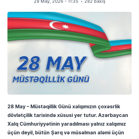
28 May, 2026 - 11:35
282 baxış
28 May – Müstəqillik Günü xalqımızın çoxəsrlik
dövlətçilik tarixində xüsusi yer tutur. Azərbaycan
Xalq Cümhuriyyətinin yaradılması yalnız xalqımız
üçün deyil, bütün Şərq və müsəlman aləmi üçün