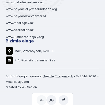
www.mehriban-aliyeva.az
www.heydar-aliyev-foundation.org
www.heydaraliyevcenter.az
www.meclis.gov.az
www.azerbaijan.az
www.justiceforkhojaly.org
Bizimlə əlaqə
Bakı, Azərbaycan, AZ1000
info@tenzilerustemhanli.az
Bütün hüquqları qorunur.
Tənzilə Rüstəmxanlı
- © 2014-2026 •
Məxfilik siyasəti
created by WP Sapien