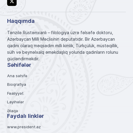
X
Haqqımda
Tənzilə Rüstəmxanlı – filologiya üzrə fəlsəfə doktoru,
Azərbaycan Milli Məclisinin deputatıdır. Bir Azərbaycan
qadını olaraq məqsədim milli kimlik, Türkçülük, müstəqillik,
sülh və beynəlxalq əməkdaşlıq yolunda qadınların rolunu
gücləndirməkdir.
Səhifələr
Ana səhifə
Bioqrafiya
Fəaliyyət
Layihələr
Əlaqə
Faydalı linklər
www.president.az