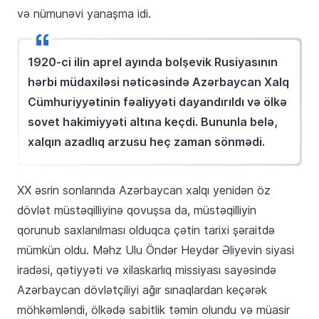
və nümunəvi yanaşma idi.
1920-ci ilin aprel ayında bolşevik Rusiyasının
hərbi müdaxiləsi nəticəsində Azərbaycan Xalq
Cümhuriyyətinin fəaliyyəti dayandırıldı və ölkə
sovet hakimiyyəti altına keçdi. Bununla belə,
xalqın azadlıq arzusu heç zaman sönmədi.
XX əsrin sonlarında Azərbaycan xalqı yenidən öz
dövlət müstəqilliyinə qovuşsa da, müstəqilliyin
qorunub saxlanılması olduqca çətin tarixi şəraitdə
mümkün oldu. Məhz Ulu Öndər Heydər Əliyevin siyasi
iradəsi, qətiyyəti və xilaskarlıq missiyası sayəsində
Azərbaycan dövlətçiliyi ağır sınaqlardan keçərək
möhkəmləndi, ölkədə sabitlik təmin olundu və müasir