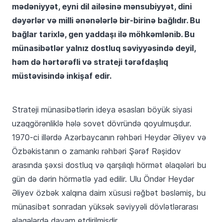
mədəniyyət, eyni dil ailəsinə mənsubiyyət, dini
dəyərlər və milli ənənələrlə bir-birinə bağlıdır. Bu
bağlar tarixlə, gen yaddaşı ilə möhkəmlənib. Bu
münasibətlər yalnız dostluq səviyyəsində deyil,
həm də hərtərəfli və strateji tərəfdaşlıq
müstəvisində inkişaf edir.
Strateji münasibətlərin ideya əsasları böyük siyasi
uzaqgörənliklə hələ sovet dövründə qoyulmuşdur.
1970-ci illərdə Azərbaycanın rəhbəri Heydər Əliyev və
Özbəkistanın o zamankı rəhbəri Şərəf Rəşidov
arasında şəxsi dostluq və qarşılıqlı hörmət əlaqələri bu
gün də dərin hörmətlə yad edilir. Ulu Öndər Heydər
Əliyev özbək xalqına daim xüsusi rəğbət bəsləmiş, bu
münasibət sonradan yüksək səviyyəli dövlətlərarası
əlaqələrdə davam etdirilmişdir.