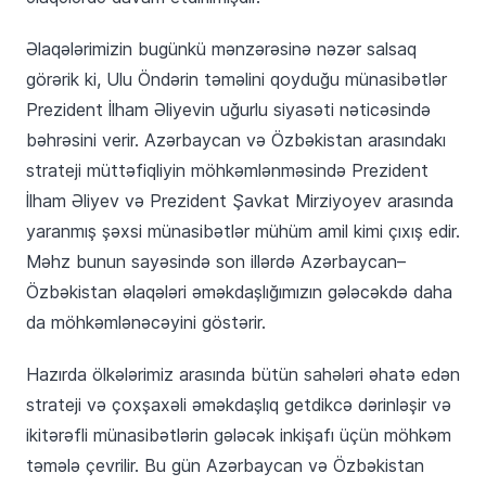
Əlaqələrimizin bugünkü mənzərəsinə nəzər salsaq
görərik ki, Ulu Öndərin təməlini qoyduğu münasibətlər
Prezident İlham Əliyevin uğurlu siyasəti nəticəsində
bəhrəsini verir. Azərbaycan və Özbəkistan arasındakı
strateji müttəfiqliyin möhkəmlənməsində Prezident
İlham Əliyev və Prezident Şavkat Mirziyoyev arasında
yaranmış şəxsi münasibətlər mühüm amil kimi çıxış edir.
Məhz bunun sayəsində son illərdə Azərbaycan–
Özbəkistan əlaqələri əməkdaşlığımızın gələcəkdə daha
da möhkəmlənəcəyini göstərir.
Hazırda ölkələrimiz arasında bütün sahələri əhatə edən
strateji və çoxşaxəli əməkdaşlıq getdikcə dərinləşir və
ikitərəfli münasibətlərin gələcək inkişafı üçün möhkəm
təmələ çevrilir. Bu gün Azərbaycan və Özbəkistan