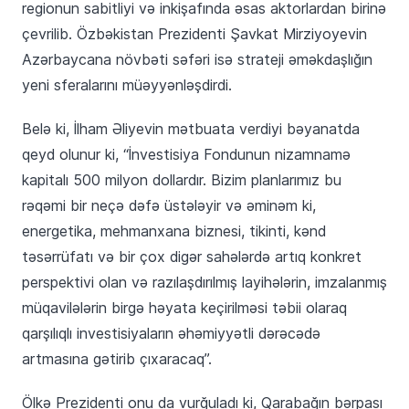
regionun sabitliyi və inkişafında əsas aktorlardan birinə
çevrilib. Özbəkistan Prezidenti Şavkat Mirziyoyevin
Azərbaycana növbəti səfəri isə strateji əməkdaşlığın
yeni sferalarını müəyyənləşdirdi.
Belə ki, İlham Əliyevin mətbuata verdiyi bəyanatda
qeyd olunur ki, “İnvestisiya Fondunun nizamnamə
kapitalı 500 milyon dollardır. Bizim planlarımız bu
rəqəmi bir neçə dəfə üstələyir və əminəm ki,
energetika, mehmanxana biznesi, tikinti, kənd
təsərrüfatı və bir çox digər sahələrdə artıq konkret
perspektivi olan və razılaşdırılmış layihələrin, imzalanmış
müqavilələrin birgə həyata keçirilməsi təbii olaraq
qarşılıqlı investisiyaların əhəmiyyətli dərəcədə
artmasına gətirib çıxaracaq”.
Ölkə Prezidenti onu da vurğuladı ki, Qarabağın bərpası