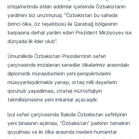
istiqamətində atılan addımlar içərisində Özbəkistanın
yardımını biz unutmuruq: “Özbəkistan bu sahədə
birinci ölkə, öz təşəbbüsü ilə Qarabağ bölgəsinin
bərpasına dərhal yardım edən Prezident Mirziyoyev isə
dünyada ilk lider olub”.
Ümumilikdə Özbəkistan Prezidentinin səfəri
çərçivəsində imzalanan sənədlər ölkələrimiz arasındakı
diplomatik münasibətlərin yeni perspektivlərini
müəyyənləşdirməklə yanaşı, ortaq milli dəyərlərin
qorunub yaşadılması, strateji müttəfiqliyin
təkmilləşməsinə yeni imkanlar açacaqdır.
İyul səfəri çərçivəsində Bakıda Özbəkistan səfirliyinin
yeni binasının açılması, “Özbəkistan” parkının təməlinin
qoyulması və iki ölkə arasında mədəni-humanitar