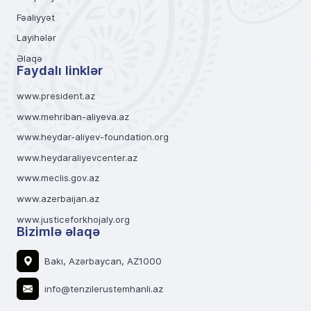
Fəaliyyət
Layihələr
Əlaqə
Faydalı linklər
www.president.az
www.mehriban-aliyeva.az
www.heydar-aliyev-foundation.org
www.heydaraliyevcenter.az
www.meclis.gov.az
www.azerbaijan.az
www.justiceforkhojaly.org
Bizimlə əlaqə
Bakı, Azərbaycan, AZ1000
info@tenzilerustemhanli.az