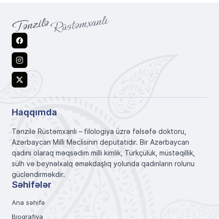
Facebook
Instagram
X
Haqqımda
Tənzilə Rüstəmxanlı – filologiya üzrə fəlsəfə doktoru,
Azərbaycan Milli Məclisinin deputatıdır. Bir Azərbaycan
qadını olaraq məqsədim milli kimlik, Türkçülük, müstəqillik,
sülh və beynəlxalq əməkdaşlıq yolunda qadınların rolunu
gücləndirməkdir.
Səhifələr
Ana səhifə
Bioqrafiya