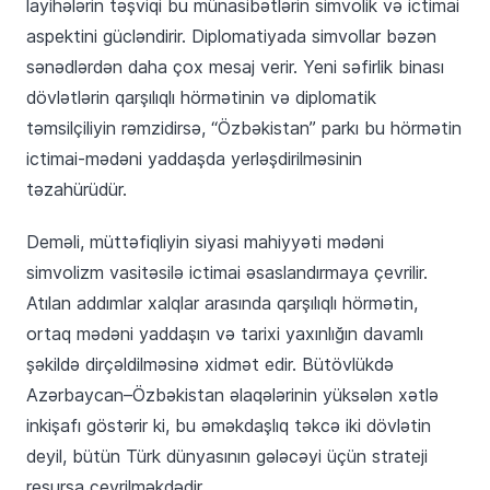
layihələrin təşviqi bu münasibətlərin simvolik və ictimai
aspektini gücləndirir. Diplomatiyada simvollar bəzən
sənədlərdən daha çox mesaj verir. Yeni səfirlik binası
dövlətlərin qarşılıqlı hörmətinin və diplomatik
təmsilçiliyin rəmzidirsə, “Özbəkistan” parkı bu hörmətin
ictimai-mədəni yaddaşda yerləşdirilməsinin
təzahürüdür.
Deməli, müttəfiqliyin siyasi mahiyyəti mədəni
simvolizm vasitəsilə ictimai əsaslandırmaya çevrilir.
Atılan addımlar xalqlar arasında qarşılıqlı hörmətin,
ortaq mədəni yaddaşın və tarixi yaxınlığın davamlı
şəkildə dirçəldilməsinə xidmət edir. Bütövlükdə
Azərbaycan–Özbəkistan əlaqələrinin yüksələn xətlə
inkişafı göstərir ki, bu əməkdaşlıq təkcə iki dövlətin
deyil, bütün Türk dünyasının gələcəyi üçün strateji
resursa çevrilməkdədir.