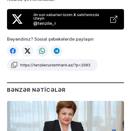
Ən son xəbərləri bizim
X
səhifəmizdə
izləyin
@tenzile_r
Bəyəndiniz? Sosial şəbəkələrdə paylaşın
https://tenzilerustemhanli.az/?p=2083
BƏNZƏR NƏTICƏLƏR