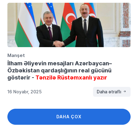
Manşet
İlham Əliyevin mesajları Azərbaycan–
Özbəkistan qardaşlığının real gücünü
göstərir -
Tənzilə Rüstəmxanlı yazır
16 Noyabr, 2025
Daha ətraflı
DAHA ÇOX