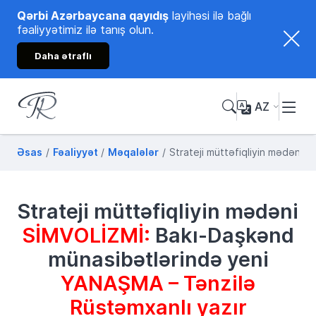
Qərbi Azərbaycana qayıdış
layihəsi ilə bağlı
fəaliyyətimiz ilə tanış olun.
Daha ətraflı
AZ
Tənzilə Rüstəmxanlı
Rəsmi internet səhifəsi
Əsas
Fəaliyyət
Məqalələr
Strateji müttəfiqliyin mədəni 
Strateji müttəfiqliyin mədəni
SİMVOLİZMİ:
Bakı-Daşkənd
münasibətlərində yeni
YANAŞMA
– Tənzilə
Rüstəmxanlı yazır