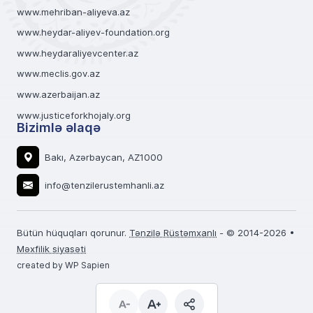
www.mehriban-aliyeva.az
www.heydar-aliyev-foundation.org
www.heydaraliyevcenter.az
www.meclis.gov.az
www.azerbaijan.az
www.justiceforkhojaly.org
Bizimlə əlaqə
Bakı, Azərbaycan, AZ1000
info@tenzilerustemhanli.az
Bütün hüquqları qorunur.
Tənzilə Rüstəmxanlı
- © 2014-2026 •
Məxfilik siyasəti
created by WP Sapien