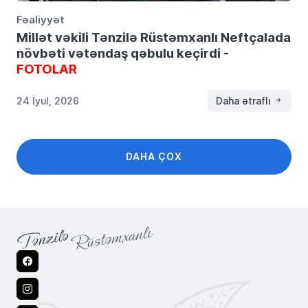
Fəaliyyət
Millət vəkili Tənzilə Rüstəmxanlı Neftçalada
növbəti vətəndaş qəbulu keçirdi -
FOTOLAR
24 İyul, 2026
Daha ətraflı
DAHA ÇOX
Facebook
Instagram