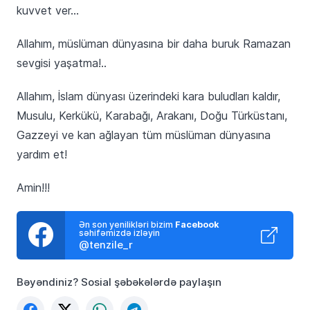
kuvvet ver…
Allahım, müslüman dünyasına bir daha buruk Ramazan
sevgisi yaşatma!..
Allahım, İslam dünyası üzerindeki kara buludları kaldır,
Musulu, Kerkükü, Karabağı, Arakanı, Doğu Türküstanı,
Gazzeyi ve kan ağlayan tüm müslüman dünyasına
yardım et!
Amin!!!
Ən son yenilikləri bizim
Facebook
səhifəmizdə izləyin
@tenzile_r
Bəyəndiniz? Sosial şəbəkələrdə paylaşın