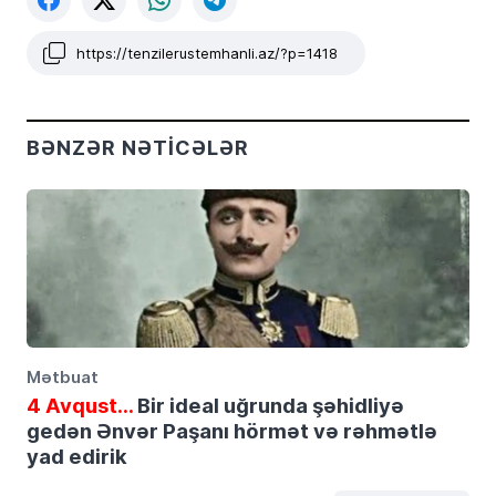
https://tenzilerustemhanli.az/?p=1418
BƏNZƏR NƏTICƏLƏR
Mətbuat
4 Avqust…
Bir ideal uğrunda şəhidliyə
gedən Ənvər Paşanı hörmət və rəhmətlə
yad edirik