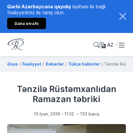
Qərbi Azərbaycana qayıdış
layihəsi ilə bağlı
fəaliyyətimiz ilə tanış olun.
Daha ətraflı
AZ
Tənzilə Rüstəmxanlı
Rəsmi internet səhifəsi
Əsas
Fəaliyyət
Xəbərlər
Tükçe haberler
Tənzilə Rüstə
Tənzilə Rüstəmxanlıdan
Ramazan təbriki
15 İyun, 2018 - 11:32
133 baxış