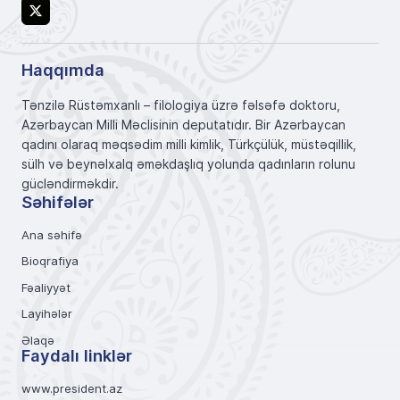
X
Haqqımda
Tənzilə Rüstəmxanlı – filologiya üzrə fəlsəfə doktoru,
Azərbaycan Milli Məclisinin deputatıdır. Bir Azərbaycan
qadını olaraq məqsədim milli kimlik, Türkçülük, müstəqillik,
sülh və beynəlxalq əməkdaşlıq yolunda qadınların rolunu
gücləndirməkdir.
Səhifələr
Ana səhifə
Bioqrafiya
Fəaliyyət
Layihələr
Əlaqə
Faydalı linklər
www.president.az