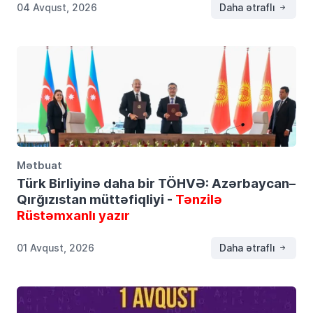
04 Avqust, 2026
Daha ətraflı
Mətbuat
Türk Birliyinə daha bir TÖHVƏ: Azərbaycan–
Qırğızıstan müttəfiqliyi -
Tənzilə
Rüstəmxanlı yazır
01 Avqust, 2026
Daha ətraflı