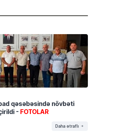
bad qəsəbəsində növbəti
rildi -
FOTOLAR
Daha ətraflı