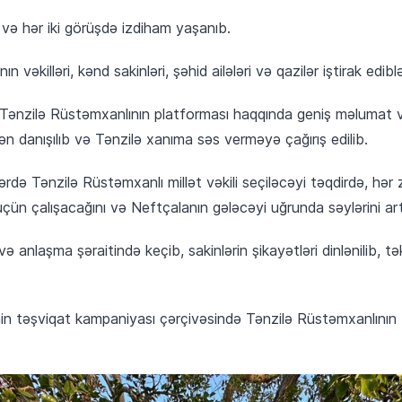
 və hər iki görüşdə izdiham yaşanıb.
vəkilləri, kənd sakinləri, şəhid ailələri və qazilər iştirak ediblə
d Tənzilə Rüstəmxanlının platforması haqqında geniş məlumat v
dən danışılıb və Tənzilə xanıma səs verməyə çağırış edilib.
rdə Tənzilə Rüstəmxanlı millət vəkili seçiləcəyi təqdirdə, hər
i üçün çalışacağını və Neftçalanın gələcəyi uğrunda səylərini art
 və anlaşma şəraitində keçib, sakinlərin şikayətləri dinlənilib, 
inin təşviqat kampaniyası çərçivəsində Tənzilə Rüstəmxanlının N