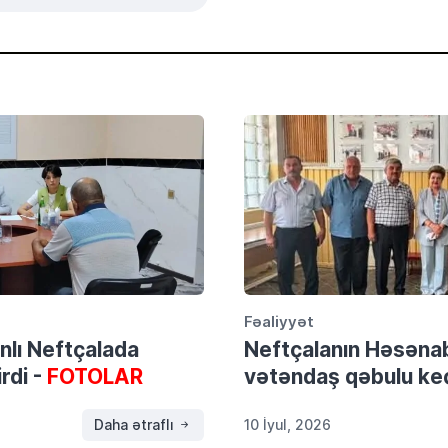
Fəaliyyət
anlı Neftçalada
Neftçalanın Həsəna
rdi -
FOTOLAR
vətəndaş qəbulu keçi
Daha ətraflı
10 İyul, 2026