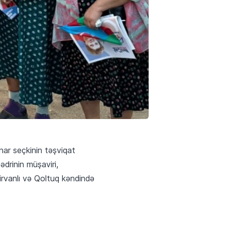
nar seçkinin təşviqat
drinin müşaviri,
irvanlı və Qoltuq kəndində