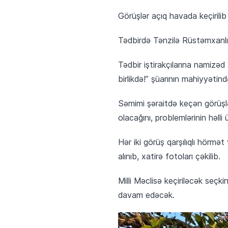
Görüşlər açıq havada keçirilib
Tədbirdə Tənzilə Rüstəmxanlının 
Tədbir iştirakçılarına namizə
birlikdə!” şüarının mahiyyətin
Səmimi şəraitdə keçən görüşlə
olacağını, problemlərinin həll
Hər iki görüş qarşılıqlı hörmət
alınıb, xatirə fotoları çəkilib.
Milli Məclisə keçiriləcək seçk
davam edəcək.