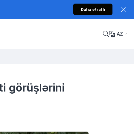
Daha ətraflı
AZ
i görüşlərini