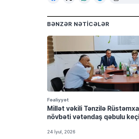
BƏNZƏR NƏTICƏLƏR
Fəaliyyət
Millət vəkili Tənzilə Rüstəmx
növbəti vətəndaş qəbulu keçi
24 İyul, 2026