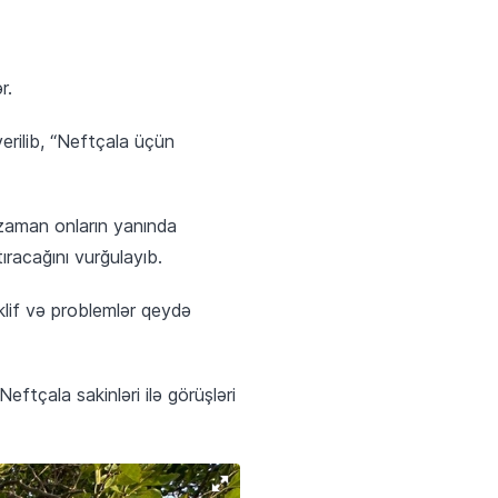
r.
erilib, “Neftçala üçün
 zaman onların yanında
ıracağını vurğulayıb.
təklif və problemlər qeydə
eftçala sakinləri ilə görüşləri