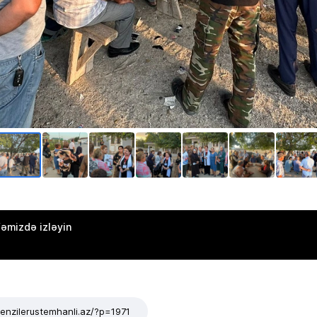
əmizdə izləyin
tenzilerustemhanli.az/?p=1971