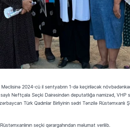
 Məclisinə 2024-cü il sentyabrın 1-də keçiriləcək növbədənkə
saylı Neftçala Seçki Dairəsindən deputatlığa namizəd, VHP sə
rbaycan Türk Qadınlar Birliyinin sədri Tənzilə Rüstəmxanlı Ş
 Rüstəmxanlının seçki qərargahından məlumat verilib.