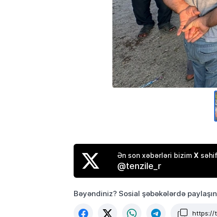
X
Ən son xəbərləri bizim
səhif
@tenzile_r
Bəyəndiniz? Sosial şəbəkələrdə paylaşın
https://