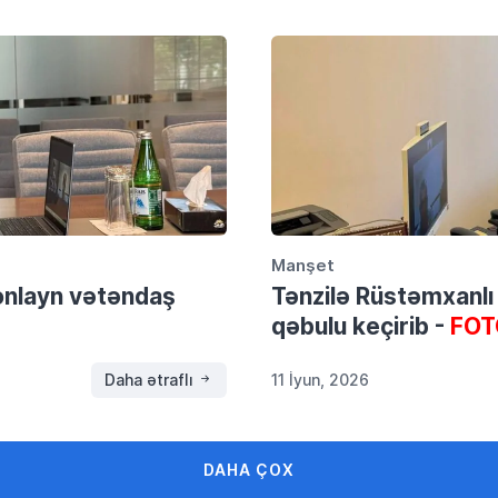
Manşet
onlayn vətəndaş
Tənzilə Rüstəmxanlı
qəbulu keçirib -
FOT
Daha ətraflı
11 İyun, 2026
DAHA ÇOX