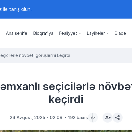
z ilə tanış olun.
Ana səhifə
Bioqrafiya
Fəaliyyət
Layihələr
Əlaqə
çicilərlə növbəti görüşlərini keçirdi
əmxanlı seçicilərlə növbət
keçirdi
26 Avqust, 2025 - 02:08
192 baxış