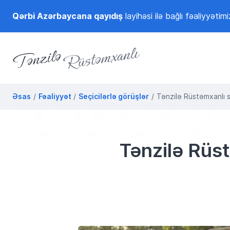
Qərbi Azərbaycana qayıdış
layihəsi ilə bağlı fəaliyyətimi
Tənzilə Rüstəmxanlı
Rəsmi internet səhifəsi
Əsas
Fəaliyyət
Seçicilərlə görüşlər
Tənzilə Rüstəmxanlı se
Tənzilə Rüst