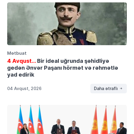
Mətbuat
4 Avqust…
Bir ideal uğrunda şəhidliyə
gedən Ənvər Paşanı hörmət və rəhmətlə
yad edirik
04 Avqust, 2026
Daha ətraflı