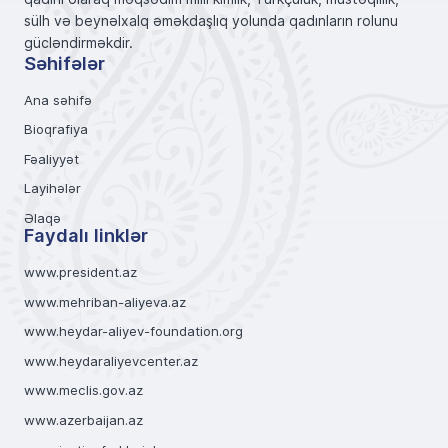
sülh və beynəlxalq əməkdaşlıq yolunda qadınların rolunu
gücləndirməkdir.
Səhifələr
Ana səhifə
Bioqrafiya
Fəaliyyət
Layihələr
Əlaqə
Faydalı linklər
www.president.az
www.mehriban-aliyeva.az
www.heydar-aliyev-foundation.org
www.heydaraliyevcenter.az
www.meclis.gov.az
www.azerbaijan.az