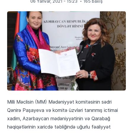
06 Yanvar, 2021 - 15:23
165 baxış
Milli Məclisin (MM) Mədəniyyət komitəsinin sədri
Qənirə Paşayeva və komitə üzvləri tanınmış ictimai
xadim, Azərbaycan mədəniyyətinin və Qarabağ
həqiqətlərinin xaricdə təbliğində uğurlu fəaliyyət