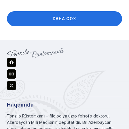
DAHA ÇOX
Facebook
Instagram
X
Haqqımda
Tənzilə Rüstəmxanlı – filologiya üzrə fəlsəfə doktoru,
Azərbaycan Milli Məclisinin deputatıdır. Bir Azərbaycan
qadını olaraq məqsədim milli kimlik, Türkçülük, müstəqillik,