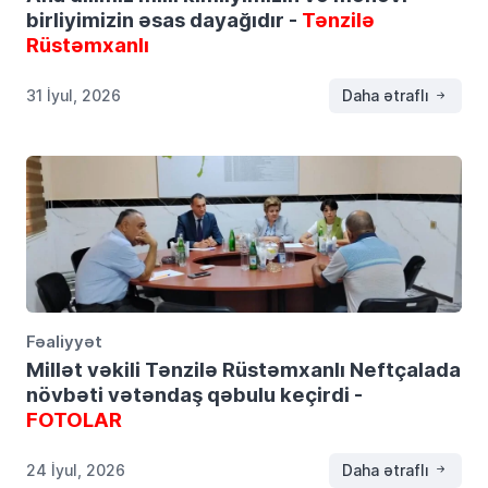
birliyimizin əsas dayağıdır -
Tənzilə
Rüstəmxanlı
31 İyul, 2026
Daha ətraflı
Fəaliyyət
Millət vəkili Tənzilə Rüstəmxanlı Neftçalada
növbəti vətəndaş qəbulu keçirdi -
FOTOLAR
24 İyul, 2026
Daha ətraflı