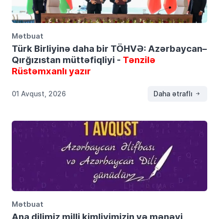
Mətbuat
Türk Birliyinə daha bir TÖHVƏ: Azərbaycan–
Qırğızıstan müttəfiqliyi -
Tənzilə
Rüstəmxanlı yazır
01 Avqust, 2026
Daha ətraflı
Mətbuat
Ana dilimiz milli kimliyimizin və mənəvi