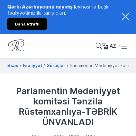
Qərbi Azərbaycana qayıdış
layihəsi ilə bağlı
fəaliyyətimiz ilə tanış olun.
Daha ətraflı
AZ
Tənzilə Rüstəmxanlı
Rəsmi internet səhifəsi
Əsas
Fəaliyyət
Görüşlər
Parlamentin Mədəniyyət komitə
Parlamentin Mədəniyyət
komitəsi Tənzilə
Rüstəmxanlıya-TƏBRİK
ÜNVANLADI