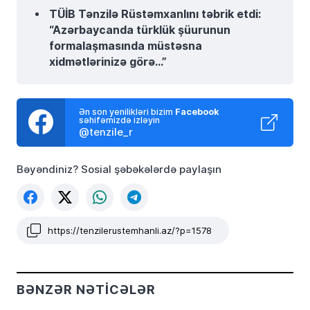
TÜİB Tənzilə Rüstəmxanlını təbrik etdi:
“Azərbaycanda türklük şüurunun
formalaşmasında müstəsna
xidmətlərinizə görə…”
Ən son yenilikləri bizim
Facebook
səhifəmizdə izləyin
@tenzile_r
Bəyəndiniz? Sosial şəbəkələrdə paylaşın
https://tenzilerustemhanli.az/?p=1578
BƏNZƏR NƏTICƏLƏR