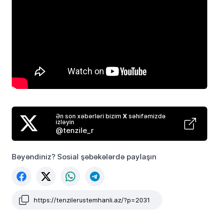
Ən son xəbərləri bizim
X
səhifəmizdə
izləyin
@tenzile_r
Bəyəndiniz? Sosial şəbəkələrdə paylaşın
https://tenzilerustemhanli.az/?p=2031