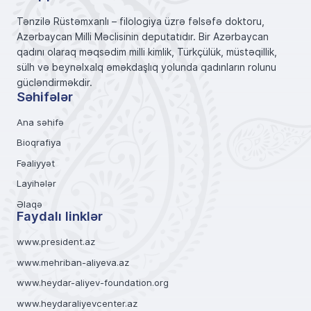
Tənzilə Rüstəmxanlı – filologiya üzrə fəlsəfə doktoru,
Azərbaycan Milli Məclisinin deputatıdır. Bir Azərbaycan
qadını olaraq məqsədim milli kimlik, Türkçülük, müstəqillik,
sülh və beynəlxalq əməkdaşlıq yolunda qadınların rolunu
gücləndirməkdir.
Səhifələr
Ana səhifə
Bioqrafiya
Fəaliyyət
Layihələr
Əlaqə
Faydalı linklər
www.president.az
www.mehriban-aliyeva.az
www.heydar-aliyev-foundation.org
www.heydaraliyevcenter.az