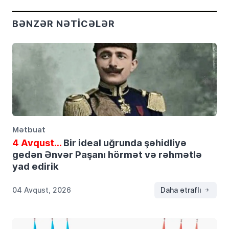
BƏNZƏR NƏTICƏLƏR
Mətbuat
4 Avqust…
Bir ideal uğrunda şəhidliyə
gedən Ənvər Paşanı hörmət və rəhmətlə
yad edirik
04 Avqust, 2026
Daha ətraflı