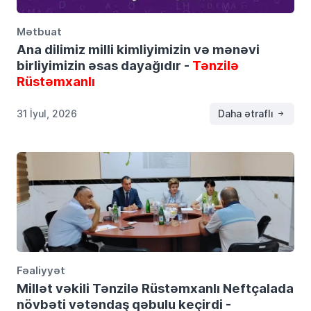
Mətbuat
Ana dilimiz milli kimliyimizin və mənəvi
birliyimizin əsas dayağıdır -
Tənzilə
Rüstəmxanlı
31 İyul, 2026
Daha ətraflı
Fəaliyyət
Millət vəkili Tənzilə Rüstəmxanlı Neftçalada
növbəti vətəndaş qəbulu keçirdi -