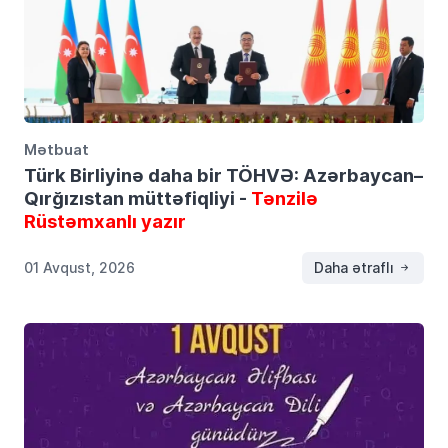
Mətbuat
Türk Birliyinə daha bir TÖHVƏ: Azərbaycan–
Qırğızıstan müttəfiqliyi -
Tənzilə
Rüstəmxanlı yazır
01 Avqust, 2026
Daha ətraflı