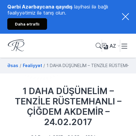
Qərbi Azərbaycana qayıdış
layihəsi ilə bağlı
fəaliyyətimiz ilə tanış olun.
Daha ətraflı
AZ
Tənzilə Rüstəmxanlı
Rəsmi internet səhifəsi
Əsas
Fəaliyyət
1 DAHA DÜŞÜNELİM – TENZİLE RÜSTEMHANLI
1 DAHA DÜŞÜNELİM –
TENZİLE RÜSTEMHANLI –
ÇİĞDEM AKDEMİR –
24.02.2017