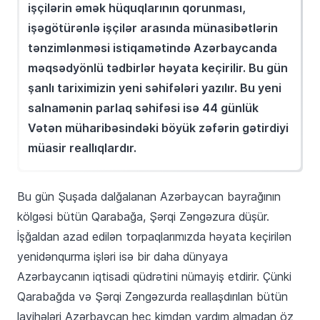
işçilərin əmək hüquqlarının qorunması,
işəgötürənlə işçilər arasında münasibətlərin
tənzimlənməsi istiqamətində Azərbaycanda
məqsədyönlü tədbirlər həyata keçirilir. Bu gün
şanlı tariximizin yeni səhifələri yazılır. Bu yeni
salnamənin parlaq səhifəsi isə 44 günlük
Vətən müharibəsindəki böyük zəfərin gətirdiyi
müasir reallıqlardır.
Bu gün Şuşada dalğalanan Azərbaycan bayrağının
kölgəsi bütün Qarabağa, Şərqi Zəngəzura düşür.
İşğaldan azad edilən torpaqlarımızda həyata keçirilən
yenidənqurma işləri isə bir daha dünyaya
Azərbaycanın iqtisadi qüdrətini nümayiş etdirir. Çünki
Qarabağda və Şərqi Zəngəzurda reallaşdırılan bütün
layihələri Azərbaycan heç kimdən yardım almadan öz