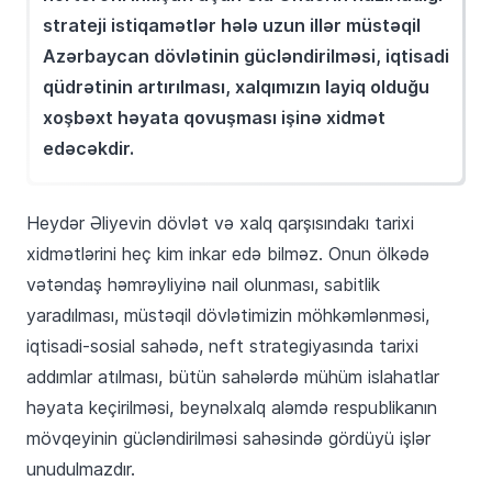
strateji istiqamətlər hələ uzun illər müstəqil
Azərbaycan dövlətinin gücləndirilməsi, iqtisadi
qüdrətinin artırılması, xalqımızın layiq olduğu
xoşbəxt həyata qovuşması işinə xidmət
edəcəkdir.
Heydər Əliyevin dövlət və xalq qarşısındakı tarixi
xidmətlərini heç kim inkar edə bilməz. Onun ölkədə
vətəndaş həmrəyliyinə nail olunması, sabitlik
yaradılması, müstəqil dövlətimizin möhkəmlənməsi,
iqtisadi-sosial sahədə, neft strategiyasında tarixi
addımlar atılması, bütün sahələrdə mühüm islahatlar
həyata keçirilməsi, beynəlxalq aləmdə respublikanın
mövqeyinin gücləndirilməsi sahəsində gördüyü işlər
unudulmazdır.