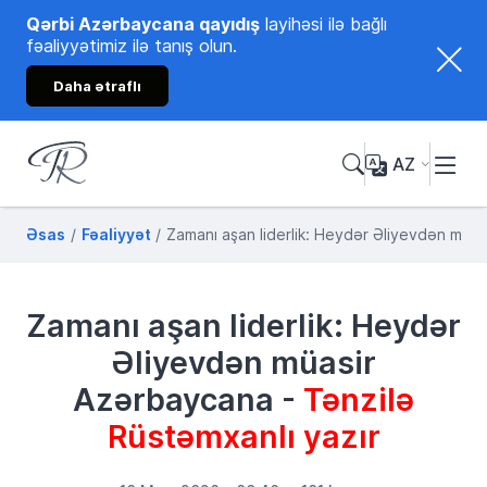
Qərbi Azərbaycana qayıdış
layihəsi ilə bağlı
fəaliyyətimiz ilə tanış olun.
Daha ətraflı
AZ
Tənzilə Rüstəmxanlı
Rəsmi internet səhifəsi
Əsas
Fəaliyyət
Zamanı aşan liderlik: Heydər Əliyevdən müas
Zamanı aşan liderlik: Heydər
Əliyevdən müasir
Azərbaycana -
Tənzilə
Rüstəmxanlı yazır