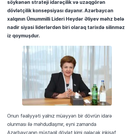
söykənən strateji idarəçilik və uzaqgörən
dövlətçilik konsepsiyası dayanır. Azərbaycan
xalqının Ümummilli Lideri Heydər Əliyev məhz belə
nadir siyasi liderlərdən biri olaraq tarixdə silinməz
iz qoymuşdur.
Onun fəaliyyəti yalnız müəyyən bir dövrün idarə
olunması ilə məhdudlaşmır, eyni zamanda
Azərbaycanın müstəqil dövlət kimi gələcək inkişaf