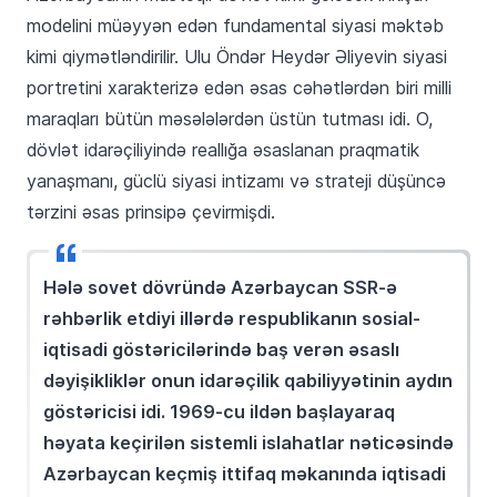
modelini müəyyən edən fundamental siyasi məktəb
kimi qiymətləndirilir. Ulu Öndər Heydər Əliyevin siyasi
portretini xarakterizə edən əsas cəhətlərdən biri milli
maraqları bütün məsələlərdən üstün tutması idi. O,
dövlət idarəçiliyində reallığa əsaslanan praqmatik
yanaşmanı, güclü siyasi intizamı və strateji düşüncə
tərzini əsas prinsipə çevirmişdi.
Hələ sovet dövründə Azərbaycan SSR-ə
rəhbərlik etdiyi illərdə respublikanın sosial-
iqtisadi göstəricilərində baş verən əsaslı
dəyişikliklər onun idarəçilik qabiliyyətinin aydın
göstəricisi idi. 1969-cu ildən başlayaraq
həyata keçirilən sistemli islahatlar nəticəsində
Azərbaycan keçmiş ittifaq məkanında iqtisadi