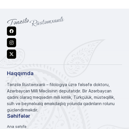
Facebook
Instagram
X
Haqqımda
Tənzilə Rüstəmxanlı – filologiya üzrə fəlsəfə doktoru,
Azərbaycan Milli Məclisinin deputatıdır. Bir Azərbaycan
qadını olaraq məqsədim milli kimlik, Türkçülük, müstəqillik,
sülh və beynəlxalq əməkdaşlıq yolunda qadınların rolunu
gücləndirməkdir.
Səhifələr
Ana səhifə