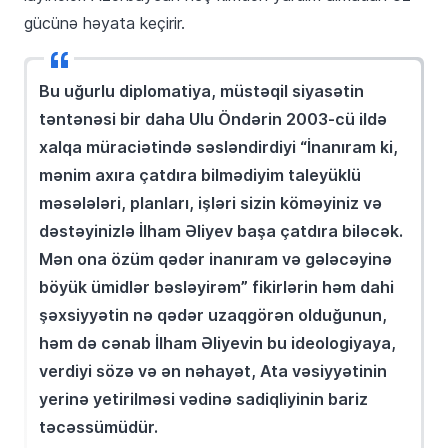
gücünə həyata keçirir.
Bu uğurlu diplomatiya, müstəqil siyasətin
təntənəsi bir daha Ulu Öndərin 2003-cü ildə
xalqa müraciətində səsləndirdiyi “İnanıram ki,
mənim axıra çatdıra bilmədiyim taleyüklü
məsələləri, planları, işləri sizin köməyiniz və
dəstəyinizlə İlham Əliyev başa çatdıra biləcək.
Mən ona özüm qədər inanıram və gələcəyinə
böyük ümidlər bəsləyirəm” fikirlərin həm dahi
şəxsiyyətin nə qədər uzaqgörən olduğunun,
həm də cənab İlham Əliyevin bu ideologiyaya,
verdiyi sözə və ən nəhayət, Ata vəsiyyətinin
yerinə yetirilməsi vədinə sadiqliyinin bariz
təcəssümüdür.