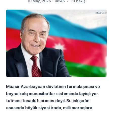
10 May, 2026 - 08:46
181 baxış
Müasir Azərbaycan dövlətinin formalaşması və
beynəlxalq münasibətlər sistemində layiqli yer
tutması təsadüfi proses deyil. Bu inkişafın
əsasında böyük siyasi iradə, milli maraqlara