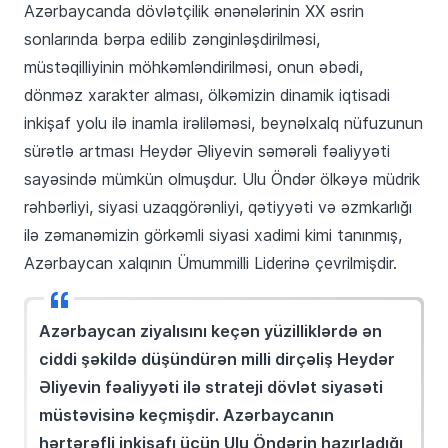
Azərbaycanda dövlətçilik ənənələrinin XX əsrin
sonlarında bərpa edilib zənginləşdirilməsi,
müstəqilliyinin möhkəmləndirilməsi, onun əbədi,
dönməz xarakter alması, ölkəmizin dinamik iqtisadi
inkişaf yolu ilə inamla irəliləməsi, beynəlxalq nüfuzunun
sürətlə artması Heydər Əliyevin səmərəli fəaliyyəti
sayəsində mümkün olmuşdur. Ulu Öndər ölkəyə müdrik
rəhbərliyi, siyasi uzaqgörənliyi, qətiyyəti və əzmkarlığı
ilə zəmanəmizin görkəmli siyasi xadimi kimi tanınmış,
Azərbaycan xalqının Ümummilli Liderinə çevrilmişdir.
Azərbaycan ziyalısını keçən yüzilliklərdə ən
ciddi şəkildə düşündürən milli dirçəliş Heydər
Əliyevin fəaliyyəti ilə strateji dövlət siyasəti
müstəvisinə keçmişdir. Azərbaycanın
hərtərəfli inkişafı üçün Ulu Öndərin hazırladığı