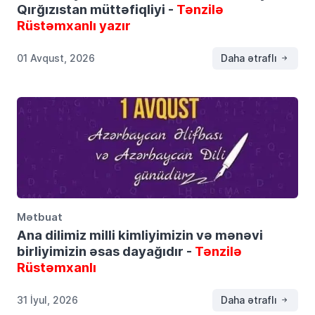
Qırğızıstan müttəfiqliyi -
Tənzilə
Rüstəmxanlı yazır
01 Avqust, 2026
Daha ətraflı
Mətbuat
Ana dilimiz milli kimliyimizin və mənəvi
birliyimizin əsas dayağıdır -
Tənzilə
Rüstəmxanlı
31 İyul, 2026
Daha ətraflı