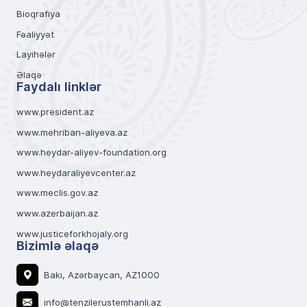
Bioqrafiya
Fəaliyyət
Layihələr
Əlaqə
Faydalı linklər
www.president.az
www.mehriban-aliyeva.az
www.heydar-aliyev-foundation.org
www.heydaraliyevcenter.az
www.meclis.gov.az
www.azerbaijan.az
www.justiceforkhojaly.org
Bizimlə əlaqə
Bakı, Azərbaycan, AZ1000
info@tenzilerustemhanli.az