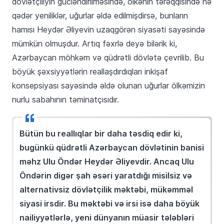
dövlətçiliyin gücləndirilməsində, ölkənin tərəqqisində nə
qədər yeniliklər, uğurlar əldə edilmişdirsə, bunların
hamısı Heydər Əliyevin uzaqgörən siyasəti sayəsində
mümkün olmuşdur. Artıq fəxrlə deyə bilərik ki,
Azərbaycan möhkəm və qüdrətli dövlətə çevrilib. Bu
böyük şəxsiyyətlərin reallaşdırdıqları inkişaf
konsepsiyası sayəsində əldə olunan uğurlar ölkəmizin
nurlu sabahının təminatçısıdır.
Bütün bu reallıqlar bir daha təsdiq edir ki,
bugünkü qüdrətli Azərbaycan dövlətinin banisi
məhz Ulu Öndər Heydər Əliyevdir. Ancaq Ulu
Öndərin digər şah əsəri yaratdığı misilsiz və
alternativsiz dövlətçilik məktəbi, mükəmməl
siyasi irsdir. Bu məktəbi və irsi isə daha böyük
nailiyyətlərlə, yeni dünyanın müasir tələbləri