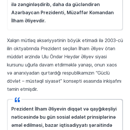
ilə zənginləşdirib, daha da gücləndirən
Azərbaycan Prezidenti, Müzəffər Komandan
İlham Əliyevdir.
Xalqın mütləq əksəriyyətinin böyük etimadı ilə 2003-cü
ilin oktyabrında Prezident seçilən İlham Əliyev ötən
müddət ərzində Ulu Öndər Heydər Əliyev siyasi
kursunu uğurla davam etdirməklə yanaşı, onun xaos
və anarxiyadan qurtardığı respublikamızın “Güclü
dövlət – müstəqil siyasət” konsepti əsasında inkişafını
təmin etmişdir.
Prezident İlham Əliyevin diqqət və qayğıkeşliyi
nəticəsində bu gün sosial ədalət prinsiplərinə
əməl edilməsi, bazar iqtisadiyyatı şəraitində