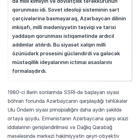
də milli kimliyin və dövlətçilik təfəkkürünün
qorunması idi. Sovet ideoloji sisteminin sərt
çərçivələrinə baxmayaraq, Azərbaycan dilinin
inkişafı, milli mədəniyyətin təşviqi və tarixi
yaddaşın qorunması istiqamətində ardıcıl
addımlar atılırdı. Bu siyasət xalqın milli
özünüdərk prosesini gücləndirdi və gələcək
müstəqillik ideyalarının ictimai əsaslarını
formalaşdırdı.
1980-ci illərin sonlarında SSRİ-də başlayan siyasi
böhran fonunda Azərbaycanın qarşılaşdığı təhlükələr
Ulu Öndərin siyasi prinsipiallığını daha aydın şəkildə
ortaya qoydu. Ermənistanın Azərbaycana qarşı ərazi
iddialarının genişləndirilməsi və Dağlıq Qarabağ
məsələsində mərkəzi hakimiyyətin qeyri-obyektiv