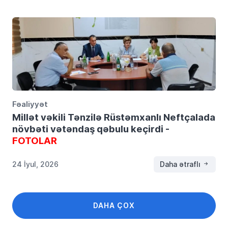
Fəaliyyət
Millət vəkili Tənzilə Rüstəmxanlı Neftçalada
növbəti vətəndaş qəbulu keçirdi -
FOTOLAR
24 İyul, 2026
Daha ətraflı
DAHA ÇOX