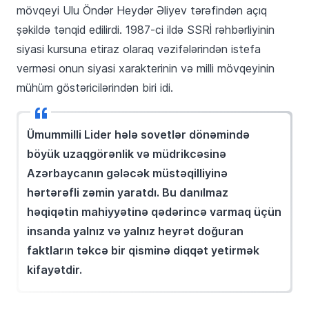
mövqeyi Ulu Öndər Heydər Əliyev tərəfindən açıq
şəkildə tənqid edilirdi. 1987-ci ildə SSRİ rəhbərliyinin
siyasi kursuna etiraz olaraq vəzifələrindən istefa
verməsi onun siyasi xarakterinin və milli mövqeyinin
mühüm göstəricilərindən biri idi.
Ümummilli Lider hələ sovetlər dönəmində
böyük uzaqgörənlik və müdrikcəsinə
Azərbaycanın gələcək müstəqilliyinə
hərtərəfli zəmin yaratdı. Bu danılmaz
həqiqətin mahiyyətinə qədərincə varmaq üçün
insanda yalnız və yalnız heyrət doğuran
faktların təkcə bir qisminə diqqət yetirmək
kifayətdir.