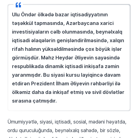
Ulu Öndər ölkədə bazar iqtisadiyyatının
təşəkkül tapmasında, Azərbaycana xarici
investisiyaların cəlb olunmasında, beynəlxalq
iqtisadi əlaqələrin genişləndirilməsində, xalqın
rifah halının yüksəldilməsində çox böyük işlər
görmüşdür. Məhz Heydər Əliyevin sayəsində
respublikada dinamik iqtisadi inkişafa zəmin
yaranmışdır. Bu siyasi kursu layiqincə davam
etdirən Prezident İlham Əliyevin rəhbərliyi ilə
ölkəmiz daha da inkişaf etmiş və sivil dövlətlər
sırasına çatmışdır.
Ümumiyyətlə, siyasi, iqtisadi, sosial, mədəni həyatda,
ordu quruculuğunda, beynəlxalq sahədə, bir sözlə,