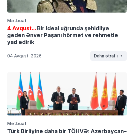
Mətbuat
4 Avqust…
Bir ideal uğrunda şəhidliyə
gedən Ənvər Paşanı hörmət və rəhmətlə
yad edirik
04 Avqust, 2026
Daha ətraflı
Mətbuat
Türk Birliyinə daha bir TÖHVƏ: Azərbaycan–