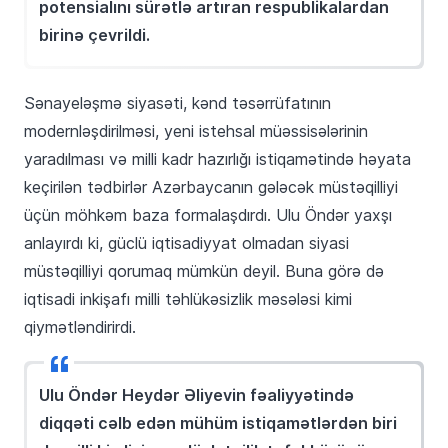
potensialını sürətlə artıran respublikalardan
birinə çevrildi.
Sənayeləşmə siyasəti, kənd təsərrüfatının
modernləşdirilməsi, yeni istehsal müəssisələrinin
yaradılması və milli kadr hazırlığı istiqamətində həyata
keçirilən tədbirlər Azərbaycanın gələcək müstəqilliyi
üçün möhkəm baza formalaşdırdı. Ulu Öndər yaxşı
anlayırdı ki, güclü iqtisadiyyat olmadan siyasi
müstəqilliyi qorumaq mümkün deyil. Buna görə də
iqtisadi inkişafı milli təhlükəsizlik məsələsi kimi
qiymətləndirirdi.
Ulu Öndər Heydər Əliyevin fəaliyyətində
diqqəti cəlb edən mühüm istiqamətlərdən biri