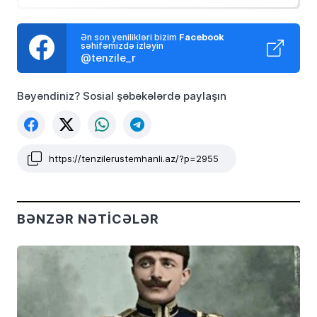
Ən son yenilikləri bizim
Facebook
səhifəmizdə izləyin
@tenzile_r
Bəyəndiniz? Sosial şəbəkələrdə paylaşın
https://tenzilerustemhanli.az/?p=2955
BƏNZƏR NƏTICƏLƏR