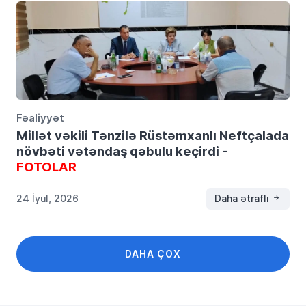
Fəaliyyət
Millət vəkili Tənzilə Rüstəmxanlı Neftçalada
növbəti vətəndaş qəbulu keçirdi -
FOTOLAR
24 İyul, 2026
Daha ətraflı
DAHA ÇOX