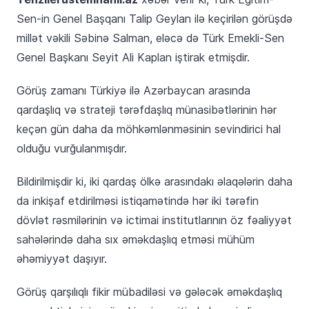
Sen-in Genel Başqanı Talip Geylan ilə keçirilən görüşdə
millət vəkili Səbinə Salman, eləcə də Türk Emekli-Sen
Genel Başkanı Seyit Ali Kaplan iştirak etmişdir.
Görüş zamanı Türkiyə ilə Azərbaycan arasında
qardaşlıq və strateji tərəfdaşlıq münasibətlərinin hər
keçən gün daha da möhkəmlənməsinin sevindirici hal
olduğu vurğulanmışdır.
Bildirilmişdir ki, iki qardaş ölkə arasındakı əlaqələrin daha
da inkişaf etdirilməsi istiqamətində hər iki tərəfin
dövlət rəsmilərinin və ictimai institutlarının öz fəaliyyət
sahələrində daha sıx əməkdaşlıq etməsi mühüm
əhəmiyyət daşıyır.
Görüş qarşılıqlı fikir mübadiləsi və gələcək əməkdaşlıq