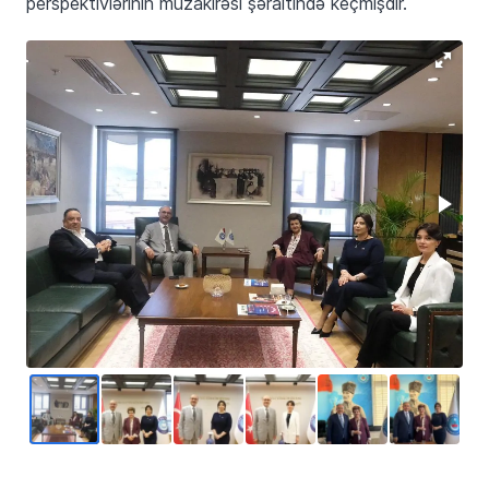
perspektivlərinin müzakirəsi şəraitində keçmişdir.