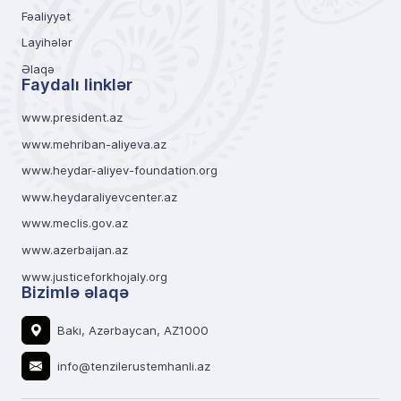
Fəaliyyət
Layihələr
Əlaqə
Faydalı linklər
www.president.az
www.mehriban-aliyeva.az
www.heydar-aliyev-foundation.org
www.heydaraliyevcenter.az
www.meclis.gov.az
www.azerbaijan.az
www.justiceforkhojaly.org
Bizimlə əlaqə
Bakı, Azərbaycan, AZ1000
info@tenzilerustemhanli.az