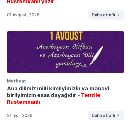
Rüstəmxanlı yazır
01 Avqust, 2026
Daha ətraflı
Mətbuat
Ana dilimiz milli kimliyimizin və mənəvi
birliyimizin əsas dayağıdır -
Tənzilə
Rüstəmxanlı
31 İyul, 2026
Daha ətraflı