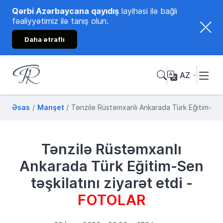
Qərbi Azərbaycana qayıdış
layihəsi ilə bağlı
fəaliyyətimiz ilə tanış olun.
Daha ətraflı
AZ
Tənzilə Rüstəmxanlı
Rəsmi internet səhifəsi
Əsas
Manşet
Tənzilə Rüstəmxanlı Ankarada Türk Eğitim-Sen
Tənzilə Rüstəmxanlı
Ankarada Türk Eğitim-Sen
təşkilatını ziyarət etdi -
FOTOLAR