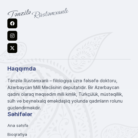
Facebook
Instagram
X
Haqqımda
Tənzilə Rüstəmxanlı – filologiya üzrə fəlsəfə doktoru,
Azərbaycan Milli Məclisinin deputatıdır. Bir Azərbaycan
qadını olaraq məqsədim milli kimlik, Türkçülük, müstəqillik,
sülh və beynəlxalq əməkdaşlıq yolunda qadınların rolunu
gücləndirməkdir.
Səhifələr
Ana səhifə
Bioqrafiya