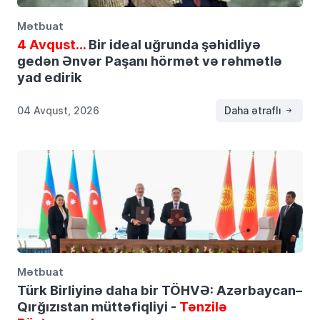
Mətbuat
4 Avqust…
Bir ideal uğrunda şəhidliyə
gedən Ənvər Paşanı hörmət və rəhmətlə
yad edirik
04 Avqust, 2026
Daha ətraflı
Mətbuat
Türk Birliyinə daha bir TÖHVƏ: Azərbaycan–
Qırğızıstan müttəfiqliyi -
Tənzilə