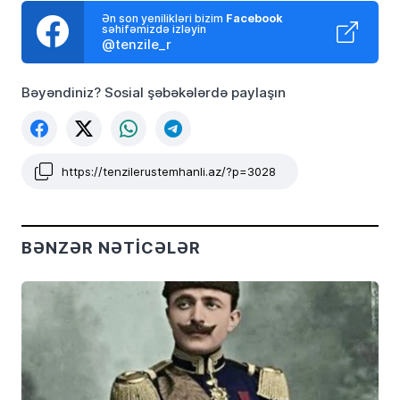
Ən son yenilikləri bizim
Facebook
səhifəmizdə izləyin
@tenzile_r
Bəyəndiniz? Sosial şəbəkələrdə paylaşın
https://tenzilerustemhanli.az/?p=3028
BƏNZƏR NƏTICƏLƏR