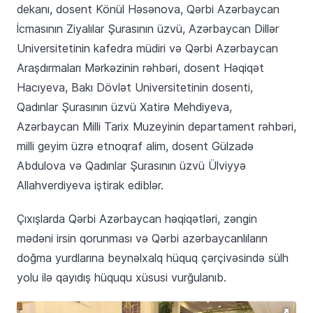
dekanı, dosent Könül Həsənova, Qərbi Azərbaycan
İcmasının Ziyalılar Şurasının üzvü, Azərbaycan Dillər
Universitetinin kafedra müdiri və Qərbi Azərbaycan
Araşdırmaları Mərkəzinin rəhbəri, dosent Həqiqət
Hacıyeva, Bakı Dövlət Universitetinin dosenti,
Qadınlar Şurasının üzvü Xatirə Mehdiyeva,
Azərbaycan Milli Tarix Muzeyinin departament rəhbəri,
milli geyim üzrə etnoqraf alim, dosent Gülzadə
Abdulova və Qadınlar Şurasının üzvü Ülviyyə
Allahverdiyeva iştirak ediblər.
Çıxışlarda Qərbi Azərbaycan həqiqətləri, zəngin
mədəni irsin qorunması və Qərbi azərbaycanlıların
doğma yurdlarına beynəlxalq hüquq çərçivəsində sülh
yolu ilə qayıdış hüququ xüsusi vurğulanıb.