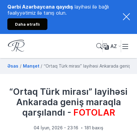
Qərbi Azərbaycana qayıdış
layihəsi ilə bağlı
fəaliyyətimiz ilə tanış olun.
Daha ətraflı
AZ
Tənzilə Rüstəmxanlı
Rəsmi internet səhifəsi
Əsas
Manşet
“Ortaq Türk mirası” layihəsi Ankarada geniş 
“Ortaq Türk mirası” layihəsi
Ankarada geniş maraqla
qarşılandı -
FOTOLAR
04 İyun, 2026 - 23:16
181 baxış