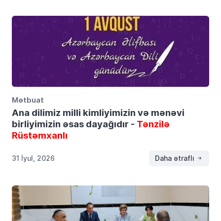
Mətbuat
Ana dilimiz milli kimliyimizin və mənəvi
birliyimizin əsas dayağıdır -
Tənzilə
Rüstəmxanlı
31 İyul, 2026
Daha ətraflı