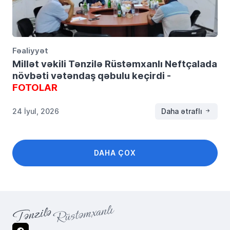
Fəaliyyət
Millət vəkili Tənzilə Rüstəmxanlı Neftçalada
növbəti vətəndaş qəbulu keçirdi -
FOTOLAR
24 İyul, 2026
Daha ətraflı
DAHA ÇOX