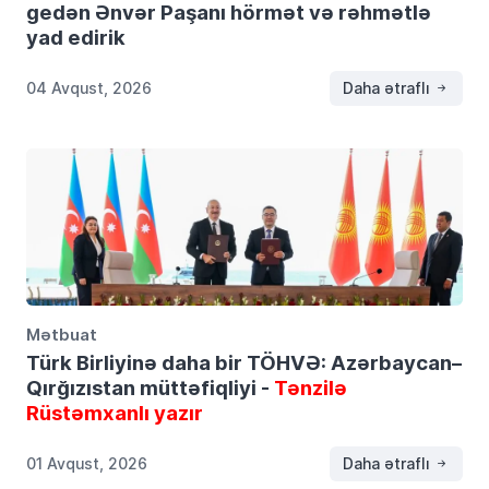
gedən Ənvər Paşanı hörmət və rəhmətlə
yad edirik
04 Avqust, 2026
Daha ətraflı
Mətbuat
Türk Birliyinə daha bir TÖHVƏ: Azərbaycan–
Qırğızıstan müttəfiqliyi -
Tənzilə
Rüstəmxanlı yazır
01 Avqust, 2026
Daha ətraflı