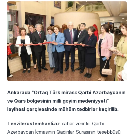
Ankarada “Ortaq Türk mirası: Qərbi Azərbaycanın
və Qars bölgəsinin milli geyim mədəniyyəti”
layihəsi çərçivəsində mühüm tədbirlər keçirilib.
Tenzilerustemhanli.az
xəbər verir ki, Qərbi
Azərbaycan İcmasının Qadınlar Şurasının təşəbbüsü