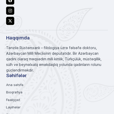
Facebook
Instagram
X
Haqqımda
Tənzilə Rüstəmxanlı – filologiya üzrə fəlsəfə doktoru,
Azərbaycan Milli Məclisinin deputatıdır. Bir Azərbaycan
qadını olaraq məqsədim milli kimlik, Türkçülük, müstəqillik,
sülh və beynəlxalq əməkdaşlıq yolunda qadınların rolunu
gücləndirməkdir.
Səhifələr
Ana səhifə
Bioqrafiya
Fəaliyyət
Layihələr