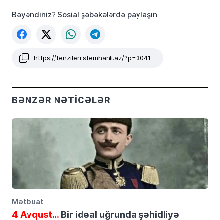
Bəyəndiniz? Sosial şəbəkələrdə paylaşın
https://tenzilerustemhanli.az/?p=3041
BƏNZƏR NƏTICƏLƏR
Mətbuat
4 Avqust…
Bir ideal uğrunda şəhidliyə