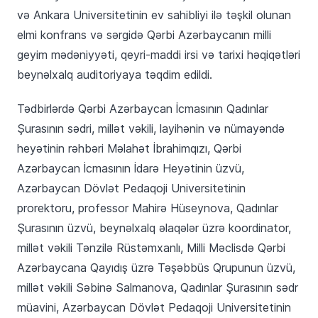
və Ankara Universitetinin ev sahibliyi ilə təşkil olunan
elmi konfrans və sərgidə Qərbi Azərbaycanın milli
geyim mədəniyyəti, qeyri-maddi irsi və tarixi həqiqətləri
beynəlxalq auditoriyaya təqdim edildi.
Tədbirlərdə Qərbi Azərbaycan İcmasının Qadınlar
Şurasının sədri, millət vəkili, layihənin və nümayəndə
heyətinin rəhbəri Məlahət İbrahimqızı, Qərbi
Azərbaycan İcmasının İdarə Heyətinin üzvü,
Azərbaycan Dövlət Pedaqoji Universitetinin
prorektoru, professor Mahirə Hüseynova, Qadınlar
Şurasının üzvü, beynəlxalq əlaqələr üzrə koordinator,
millət vəkili Tənzilə Rüstəmxanlı, Milli Məclisdə Qərbi
Azərbaycana Qayıdış üzrə Təşəbbüs Qrupunun üzvü,
millət vəkili Səbinə Salmanova, Qadınlar Şurasının sədr
müavini, Azərbaycan Dövlət Pedaqoji Universitetinin