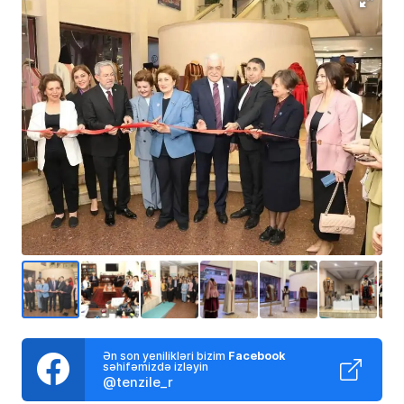
Ən son yenilikləri bizim
Facebook
səhifəmizdə izləyin
@tenzile_r