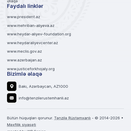
Əlaqə
Faydalı linklər
www.president.az
www.mehriban-aliyeva.az
www.heydar-aliyev-foundation.org
www.heydaraliyevcenter.az
www.meclis.gov.az
www.azerbaijan.az
www.justiceforkhojaly.org
Bizimlə əlaqə
Bakı, Azərbaycan, AZ1000
info@tenzilerustemhanli.az
Bütün hüquqları qorunur.
Tənzilə Rüstəmxanlı
- © 2014-2026 •
Məxfilik siyasəti