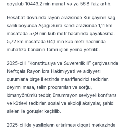
qoyulub 10443,2 min manat və ya 56,8 faiz artıb.
Hesabat dövründə rayon ərazisində Kür çayının sağ
sahili boyunca Aşağı Surra kəndi ərazisində 1,11 km
məsafədə 57,9 min kub metr həcmində qayakəsmə,
5,72 km məsafədə 64,1 min kub metr həcmində
mühafizə bəndinin təmiri işləri yerinə yetirilib.
2025-ci il “Konstitusiya və Suverenlik ili” çərçivəsində
Neftçala Rayon İcra Hakimiyyəti və aidiyyəti
qurumlarla birgə il ərzində maarifləndirici tədbirlər,
dəyirmi masa, təlim proqramları və sorğu,
idmanyönümlü tədbir, ümumrayon səviyyəli konfrans
və kütləvi tədbirlər, sosial və ekoloji aksiyalar, şəhid
ailələri ilə görüşlər keçirilib.
2025-ci ildə yaşıllıqların artırılması diqqət mərkəzində