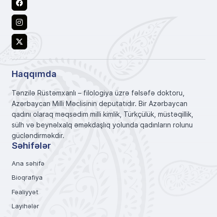
Facebook
Instagram
X
Haqqımda
Tənzilə Rüstəmxanlı – filologiya üzrə fəlsəfə doktoru,
Azərbaycan Milli Məclisinin deputatıdır. Bir Azərbaycan
qadını olaraq məqsədim milli kimlik, Türkçülük, müstəqillik,
sülh və beynəlxalq əməkdaşlıq yolunda qadınların rolunu
gücləndirməkdir.
Səhifələr
Ana səhifə
Bioqrafiya
Fəaliyyət
Layihələr