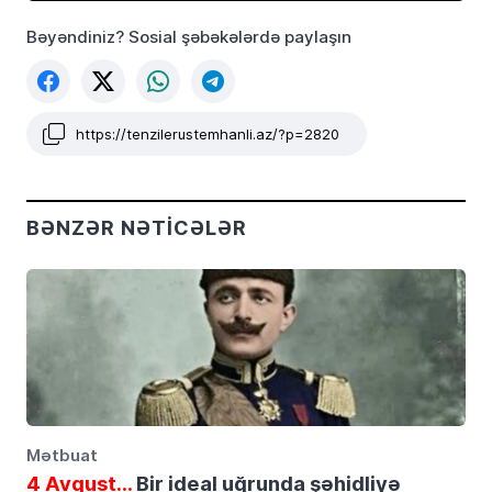
Bəyəndiniz? Sosial şəbəkələrdə paylaşın
https://tenzilerustemhanli.az/?p=2820
BƏNZƏR NƏTICƏLƏR
Mətbuat
4 Avqust…
Bir ideal uğrunda şəhidliyə