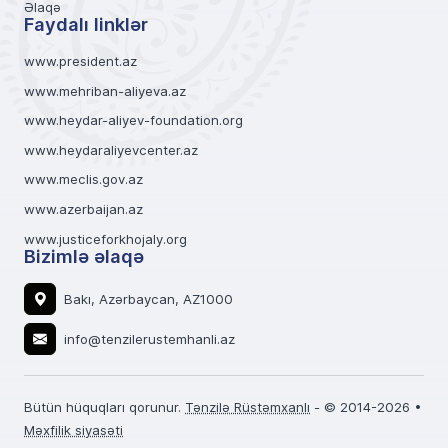
Əlaqə
Faydalı linklər
www.president.az
www.mehriban-aliyeva.az
www.heydar-aliyev-foundation.org
www.heydaraliyevcenter.az
www.meclis.gov.az
www.azerbaijan.az
www.justiceforkhojaly.org
Bizimlə əlaqə
Bakı, Azərbaycan, AZ1000
info@tenzilerustemhanli.az
Bütün hüquqları qorunur.
Tənzilə Rüstəmxanlı
- © 2014-2026 •
Məxfilik siyasəti