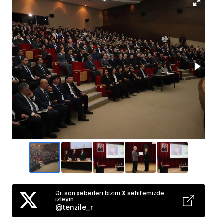
Ən son xəbərləri bizim
X
səhifəmizdə
izləyin
@tenzile_r