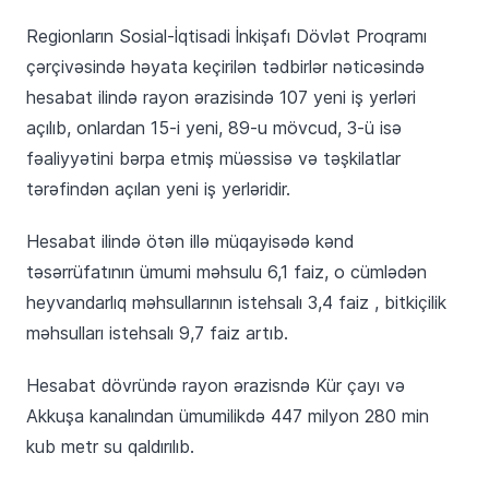
Regionların Sosial-İqtisadi İnkişafı Dövlət Proqramı
çərçivəsində həyata keçirilən tədbirlər nəticəsində
hesabat ilində rayon ərazisində 107 yeni iş yerləri
açılıb, onlardan 15-i yeni, 89-u mövcud, 3-ü isə
fəaliyyətini bərpa etmiş müəssisə və təşkilatlar
tərəfindən açılan yeni iş yerləridir.
Hesabat ilində ötən illə müqayisədə kənd
təsərrüfatının ümumi məhsulu 6,1 faiz, o cümlədən
heyvandarlıq məhsullarının istehsalı 3,4 faiz , bitkiçilik
məhsulları istehsalı 9,7 faiz artıb.
Hesabat dövründə rayon ərazisndə Kür çayı və
Akkuşa kanalından ümumilikdə 447 milyon 280 min
kub metr su qaldırılıb.