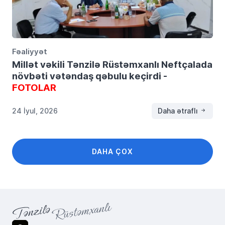
Fəaliyyət
Millət vəkili Tənzilə Rüstəmxanlı Neftçalada
növbəti vətəndaş qəbulu keçirdi -
FOTOLAR
24 İyul, 2026
Daha ətraflı
DAHA ÇOX