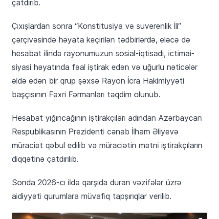
çatdırıb.
Çıxışlardan sonra “Konstitusiya və suverenlik İli”
çərçivəsində həyata keçirilən tədbirlərdə, eləcə də
hesabat ilində rayonumuzun sosial-iqtisadi, ictimai-
siyasi həyatında fəal iştirak edən və uğurlu nəticələr
əldə edən bir qrup şəxsə Rayon İcra Hakimiyyəti
başçısının Fəxri Fərmanları təqdim olunub.
Hesabat yığıncağının iştirakçıları adından Azərbaycan
Respublikasının Prezidenti cənab İlham Əliyevə
müraciət qəbul edilib və müraciətin mətni iştirakçıların
diqqətinə çatdırılıb.
Sonda 2026-cı ildə qarşıda duran vəzifələr üzrə
aidiyyəti qurumlara müvafiq tapşırıqlar verilib.