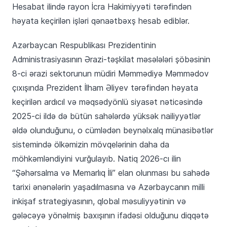
Hesabat ilində rayon İcra Hakimiyyəti tərəfindən
həyata keçirilən işləri qənaətbəxş hesab ediblər.
Azərbaycan Respublikası Prezidentinin
Administrasiyasının Ərazi-təşkilat məsələləri şöbəsinin
8-ci ərazi sektorunun müdiri Məmmədiyə Məmmədov
çıxışında Prezident İlham Əliyev tərəfindən həyata
keçirilən ardıcıl və məqsədyönlü siyasət nəticəsində
2025-ci ildə də bütün sahələrdə yüksək nailiyyətlər
əldə olunduğunu, o cümlədən beynəlxalq münasibətlər
sistemində ölkəmizin mövqelərinin daha da
möhkəmləndiyini vurğulayıb. Natiq 2026-cı ilin
“Şəhərsalma və Memarlıq İli” elan olunması bu sahədə
tarixi ənənələrin yaşadılmasına və Azərbaycanın milli
inkişaf strategiyasının, qlobal məsuliyyətinin və
gələcəyə yönəlmiş baxışının ifadəsi olduğunu diqqətə