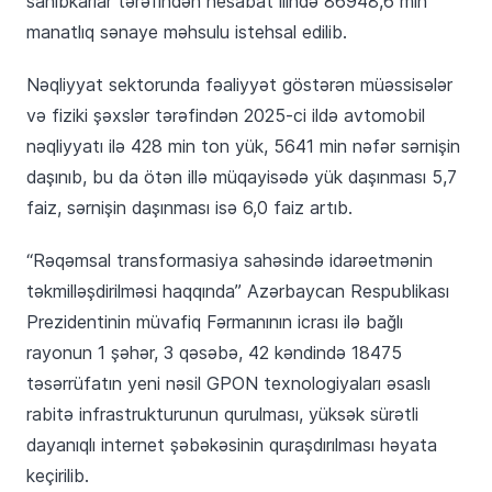
sahibkarlar tərəfindən hesabat ilində 86948,6 min
manatlıq sənaye məhsulu istehsal edilib.
Nəqliyyat sektorunda fəaliyyət göstərən müəssisələr
və fiziki şəxslər tərəfindən 2025-ci ildə avtomobil
nəqliyyatı ilə 428 min ton yük, 5641 min nəfər sərnişin
daşınıb, bu da ötən illə müqayisədə yük daşınması 5,7
faiz, sərnişin daşınması isə 6,0 faiz artıb.
“Rəqəmsal transformasiya sahəsində idarəetmənin
təkmilləşdirilməsi haqqında” Azərbaycan Respublikası
Prezidentinin müvafiq Fərmanının icrası ilə bağlı
rayonun 1 şəhər, 3 qəsəbə, 42 kəndində 18475
təsərrüfatın yeni nəsil GPON texnologiyaları əsaslı
rabitə infrastrukturunun qurulması, yüksək sürətli
dayanıqlı internet şəbəkəsinin quraşdırılması həyata
keçirilib.