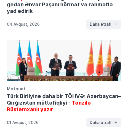
gedən Ənvər Paşanı hörmət və rəhmətlə
yad edirik
04 Avqust, 2026
Daha ətraflı
Mətbuat
Türk Birliyinə daha bir TÖHVƏ: Azərbaycan–
Qırğızıstan müttəfiqliyi -
Tənzilə
Rüstəmxanlı yazır
01 Avqust, 2026
Daha ətraflı