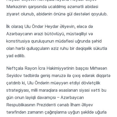
Mərkəzinin qarşısında ucaldılmış əzəmətli abidəsi
ziyarət olunub, abidənin önünə gül dəstələri qoyulub.
İlk olaraq Ulu Öndər Heydər Əliyevin, eləcə də
Azərbaycanın ərazi bütövlüyü, müstəqilliyi və
konstitusiya quruluşunun müdafiəsi uğrunda şəhid
olan hərbi qulluqçuların əziz ruhu bir dəqiqəlik sükutla
yad edilib.
Neftçala Rayon İcra Hakimiyyətinin başçısı Mirhəsən
Seyidov tədbirdə geniş məruzə ilə çıxış edərək diqqətə
çatdırıb ki, Ulu Öndərin müəyyən etdiyi dövlətçilik
strategiyası, milli maraqlara əsaslanan siyasi xətti bu
gün onun layiqli davamçısı – Azərbaycan
Respublikasının Prezidenti cənab İlham Əliyev
tərəfindən zamanın çağırışlarına uyğun şəkildə uğurla