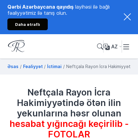
Qərbi Azərbaycana qayıdış
layihəsi ilə bağlı
fəaliyyətimiz ilə tanış olun.
Daha ətraflı
AZ
Tənzilə Rüstəmxanlı
Rəsmi internet səhifəsi
Əsas
Fəaliyyət
İctimai
Neftçala Rayon İcra Hakimiyyətində
Neftçala Rayon İcra
Hakimiyyətində ötən ilin
yekunlarına həsr olunan
hesabat yığıncağı keçirilib -
FOTOLAR