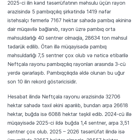
2025-ci ilin kənd təsərrüfatının məhsulu üçün rayon
ərazisində 5 pambıqçılıq şirkətində 1419 nəfər
istehsalçı fermerlə 7167 hektar sahədə pambıq əkininə
dair müqavilə bağlanıb, rayon üzrə pambıq orta
məhsuldarlığı 40 sentner olmaqla, 28634 ton məhsul
tədarük edilib. Ötən illə müqayisədə pambıq
məhsuldarlığı 7,5 sentner çox olub və nəticə etibarilə
Neftçala rayonu pambıqçılıq rayonları arasında 3-cü
yerdə qərarlaşıb. Pambıqçılıqda əldə olunan bu uğur
son 10 ilin rekord göstəricisidir.
Hesabat ilində Neftçala rayonu ərazisində 32706
hektar sahədə taxıl əkini aparılıb, bundan arpa 26618
hektar, buğda isə 6088 hektar təşkil edib. 2024-cü illə
müqayisədə 2025-ci ildə buğda 1,4 sentner, arpa 3,51
sentner çox olub. 2025 – 2026 təsərrüfat ilində isə