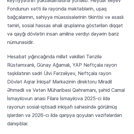
keyfiyyətinin yüksəldilməsinə yönəlib. Heydər Əliyev
Fondunun xətti ilə rayonda məktəblərin, uşaq
bağçalarının, səhiyyə müəssisələrinin tikintisi və əsaslı
təmiri, sosial həssas əhali qruplarına göstərilən diqqət
və qayğı dövlətin insan amilinə verdiyi dəyərin bariz
nümunəsidir.
Hesabat yığıncağında millət vəkilləri Tənzilə
Rüstəmxanlı, Günay Ağamalı, YAP Neftçala rayon
təşkilatının sədri Ülvi Fərzəliyev, Neftçala rayon
Dövlət Aqrar İnkişaf Mərkəzinin direktoru Miradil
Əhmədli və Vətən Müharibəsi Qəhrəmanı, şəhid Camal
İsmayılovun anası Filarə İsmayılova 2025-ci ildə
rayonun sosial-iqtisadi inkişafı sahəsində görülmüş
işlərdən və 2026-cı ildə qarşıya qoyulan vəzifələrdən
danışıblar.