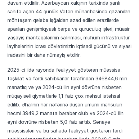
davam etdirilir. Azərbaycan xalqının tarixində şanlı
səhifə açan 44 günlük Vətən müharibəsində qazanılan
möhtəşəm qələbə işğaldan azad edilən ərazilərdə
aparılan genişmiqyaslı bərpa və quruculuq işləri, müasir
yaşayış məntəqələrinin salınması, mühüm infrastruktur
layihələrinin icrası dövlətimizin iqtisadi gücünü və siyasi
iradəsini bir daha nümayiş etdirir.
2025-ci ildə rayonda fəaliyyət göstərən müəssisə,
təşkilat və fərdi sahibkarlar tərəfindən 346844,6 min
manatlıq və ya 2024-cü ilin eyni dövrünə nisbətən
müqayisəli qiymətlərlə 1,1 faiz çox məhsul istehsal
edilib. Əhalinin hər nəfərinə düşən ümumi məhsulun
həcmi 3949,2 manata bərabər olub və 2024-cü ilin
eyni dövrünə nisbətən 5,0 faiz artıb. Sənaye
müəssisələri və bu sahədə fəaliyyət göstərən fərdi