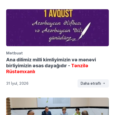
Mətbuat
Ana dilimiz milli kimliyimizin və mənəvi
birliyimizin əsas dayağıdır -
Tənzilə
Rüstəmxanlı
31 İyul, 2026
Daha ətraflı