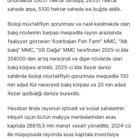
ümumilikdə 33657 hektar olmaqla, 28557 hektar
sahədə arpa, 5100 hektar sahədə isə buğda əkilib.
Bioloji müxtəlifliyin qorunması və nəsli kəsilməkdə olan
balıq növlərinin bərpası məqsədilə rayon ərazisində
fəaliyyət göstərən “Azerbaijan Fish Farm” MMC, “Xıllı
balıq” MMC, “SR Dalğa” MMC tərəfindən 2025-ci ildə
334000-dən artıq nərəcinsli və digər növlərdə olan
balıq körpəsi artırılıb. 2025-ci ildə Xəzər dənizi
sahilində bioloji müxtəlifliyin qorunması məqsədilə 100
min ədəd Kür nərəcinsli balıq körpəsi və 20 min ədəd
Xəzər qızılbalığı dənizə buraxılıb.
Hesabat ilində rayonun iqtisadi və sosial sahələrinin
inkişafı üçün bütün maliyyə mənbələrindən əsas
kapitala 28816,5 min manat vəsait yönəldilib. 2024-cü
illə müqayisədə rayonda əsas kapitala investisiya