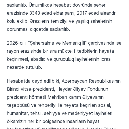
saxlanılıb. Ümumilikdə hesabat dövründə şəhər
ərazisində 3343 ədəd eldar şamı, 2917 ədəd aleandr
kolu əkilib. Ərazilərin təmizliyi və yaşıllıq sahələrinin
qorunması diqqətdə saxlanılıb.
2026-cı il “Şəhərsalma və Memarlıq İli” çərçivəsində isə
rayon ərazisində bir sıra müxtəlif tədbirlərin həyata
keçirilməsi, abadlıq və quruculuq layihələrinin icrası
nəzərdə tutulub.
Hesabatda qeyd edilib ki, Azərbaycan Respublikasının
Birinci vitse-prezidenti, Heydər Əliyev Fondunun
prezidenti hörmətli Mehriban xanım Əliyevanın
təşəbbüsü və rəhbərliyi ilə həyata keçirilən sosial,
humanitar, təhsil, səhiyyə və mədəniyyət layihələri
ölkəmizin hər bir bölgəsində insanların həyat