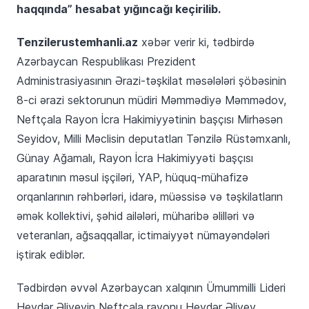
haqqında” hesabat yığıncağı keçirilib.
Tenzilerustemhanli.az
xəbər verir ki, tədbirdə
Azərbaycan Respublikası Prezident
Administrasiyasının Ərazi-təşkilat məsələləri şöbəsinin
8-ci ərazi sektorunun müdiri Məmmədiyə Məmmədov,
Neftçala Rayon İcra Hakimiyyətinin başçısı Mirhəsən
Seyidov, Milli Məclisin deputatları Tənzilə Rüstəmxanlı,
Günay Ağamalı, Rayon İcra Hakimiyyəti başçısı
aparatının məsul işçiləri, YAP, hüquq-mühafizə
orqanlarının rəhbərləri, idarə, müəssisə və təşkilatların
əmək kollektivi, şəhid ailələri, müharibə əlilləri və
veteranları, ağsaqqallar, ictimaiyyət nümayəndələri
iştirak ediblər.
Tədbirdən əvvəl Azərbaycan xalqının Ümummilli Lideri
Heydər Əliyevin Neftçala rayonu Heydər Əliyev