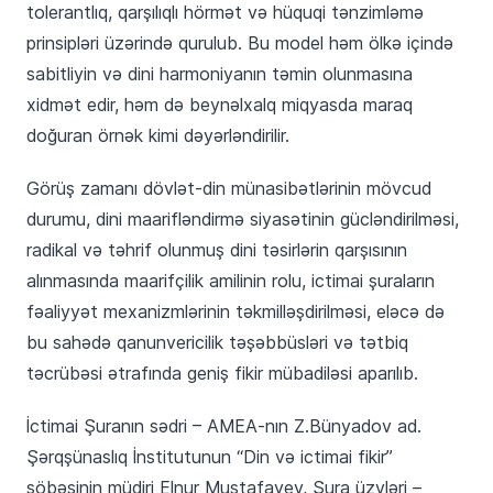
tolerantlıq, qarşılıqlı hörmət və hüquqi tənzimləmə
prinsipləri üzərində qurulub. Bu model həm ölkə içində
sabitliyin və dini harmoniyanın təmin olunmasına
xidmət edir, həm də beynəlxalq miqyasda maraq
doğuran örnək kimi dəyərləndirilir.
Görüş zamanı dövlət-din münasibətlərinin mövcud
durumu, dini maarifləndirmə siyasətinin gücləndirilməsi,
radikal və təhrif olunmuş dini təsirlərin qarşısının
alınmasında maarifçilik amilinin rolu, ictimai şuraların
fəaliyyət mexanizmlərinin təkmilləşdirilməsi, eləcə də
bu sahədə qanunvericilik təşəbbüsləri və tətbiq
təcrübəsi ətrafında geniş fikir mübadiləsi aparılıb.
İctimai Şuranın sədri – AMEA-nın Z.Bünyadov ad.
Şərqşünaslıq İnstitutunun “Din və ictimai fikir”
şöbəsinin müdiri Elnur Mustafayev, Şura üzvləri –