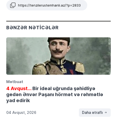
https://tenzilerustemhanli.az/?p=2833
BƏNZƏR NƏTICƏLƏR
Mətbuat
4 Avqust…
Bir ideal uğrunda şəhidliyə
gedən Ənvər Paşanı hörmət və rəhmətlə
yad edirik
04 Avqust, 2026
Daha ətraflı