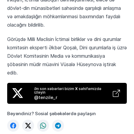
dövlət-din münasibətləri sahəsində qarşılıqlı anlaşma
və əməkdaşlığın möhkəmlənməsi baxımından faydalı
olacağını bildirilib.
Görüşdə Milli Məclisin İctimai birliklər və dini qurumlar
komitəsin eksperti Əkbər Qoşalı, Dini qurumlarla iş üzrə
Dövlət Komitəsinin Media və kommunikasiya
şöbəsinin müdir müavini Vüsalə Hüseynova iştirak
edib.
Ən son xəbərləri bizim
X
səhifəmizdə
izləyin
@tenzile_r
Bəyəndiniz? Sosial şəbəkələrdə paylaşın