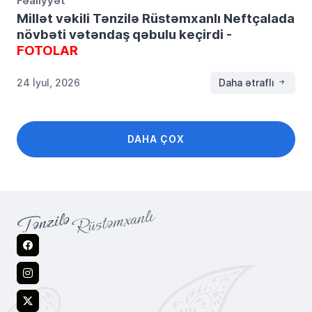
Millət vəkili Tənzilə Rüstəmxanlı Neftçalada
növbəti vətəndaş qəbulu keçirdi -
FOTOLAR
24 İyul, 2026
Daha ətraflı
DAHA ÇOX
Facebook
Instagram
X