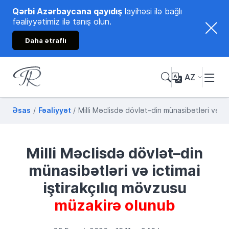
Qərbi Azərbaycana qayıdış
layihəsi ilə bağlı
fəaliyyətimiz ilə tanış olun.
Daha ətraflı
AZ
Tənzilə Rüstəmxanlı
Rəsmi internet səhifəsi
Əsas
Fəaliyyət
Milli Məclisdə dövlət–din münasibətləri və ic
Milli Məclisdə dövlət–din
münasibətləri və ictimai
iştirakçılıq mövzusu
müzakirə olunub