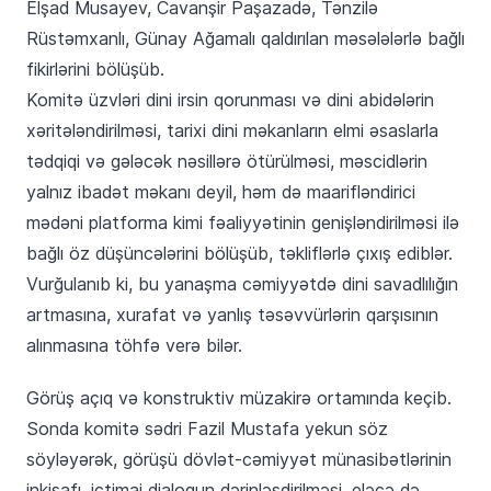
Elşad Musayev, Cavanşir Paşazadə, Tənzilə
Rüstəmxanlı, Günay Ağamalı qaldırılan məsələlərlə bağlı
fikirlərini bölüşüb.
Komitə üzvləri dini irsin qorunması və dini abidələrin
xəritələndirilməsi, tarixi dini məkanların elmi əsaslarla
tədqiqi və gələcək nəsillərə ötürülməsi, məscidlərin
yalnız ibadət məkanı deyil, həm də maarifləndirici
mədəni platforma kimi fəaliyyətinin genişləndirilməsi ilə
bağlı öz düşüncələrini bölüşüb, təkliflərlə çıxış ediblər.
Vurğulanıb ki, bu yanaşma cəmiyyətdə dini savadlılığın
artmasına, xurafat və yanlış təsəvvürlərin qarşısının
alınmasına töhfə verə bilər.
Görüş açıq və konstruktiv müzakirə ortamında keçib.
Sonda komitə sədri Fazil Mustafa yekun söz
söyləyərək, görüşü dövlət-cəmiyyət münasibətlərinin
inkişafı, ictimai dialoqun dərinləşdirilməsi, eləcə də