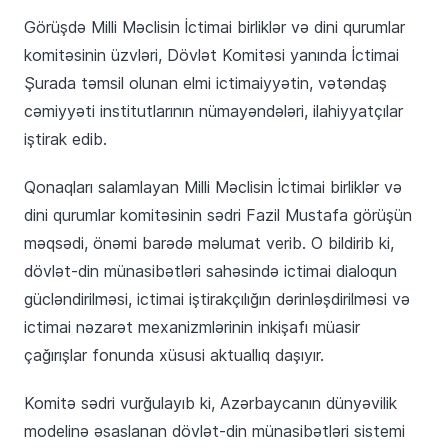
Görüşdə Milli Məclisin İctimai birliklər və dini qurumlar
komitəsinin üzvləri, Dövlət Komitəsi yanında İctimai
Şurada təmsil olunan elmi ictimaiyyətin, vətəndaş
cəmiyyəti institutlarının nümayəndələri, ilahiyyatçılar
iştirak edib.
Qonaqları salamlayan Milli Məclisin İctimai birliklər və
dini qurumlar komitəsinin sədri Fazil Mustafa görüşün
məqsədi, önəmi barədə məlumat verib. O bildirib ki,
dövlət-din münasibətləri sahəsində ictimai dialoqun
gücləndirilməsi, ictimai iştirakçılığın dərinləşdirilməsi və
ictimai nəzarət mexanizmlərinin inkişafı müasir
çağırışlar fonunda xüsusi aktuallıq daşıyır.
Komitə sədri vurğulayıb ki, Azərbaycanın dünyəvilik
modelinə əsaslanan dövlət-din münasibətləri sistemi