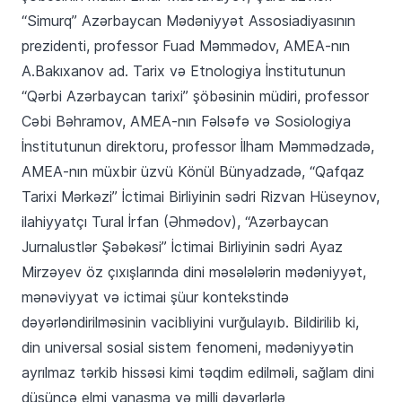
“Simurq” Azərbaycan Mədəniyyət Assosiadiyasının
prezidenti, professor Fuad Məmmədov, AMEA-nın
A.Bakıxanov ad. Tarix və Etnologiya İnstitutunun
“Qərbi Azərbaycan tarixi” şöbəsinin müdiri, professor
Cəbi Bəhramov, AMEA-nın Fəlsəfə və Sosiologiya
İnstitutunun direktoru, professor İlham Məmmədzadə,
AMEA-nın müxbir üzvü Könül Bünyadzadə, “Qafqaz
Tarixi Mərkəzi” İctimai Birliyinin sədri Rizvan Hüseynov,
ilahiyyatçı Tural İrfan (Əhmədov), “Azərbaycan
Jurnalustlər Şəbəkəsi” İctimai Birliyinin sədri Ayaz
Mirzəyev öz çıxışlarında dini məsələlərin mədəniyyət,
mənəviyyat və ictimai şüur kontekstində
dəyərləndirilməsinin vacibliyini vurğulayıb. Bildirilib ki,
din universal sosial sistem fenomeni, mədəniyyətin
ayrılmaz tərkib hissəsi kimi təqdim edilməli, sağlam dini
düşüncə elmi yanaşma və milli dəyərlərlə