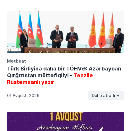
Mətbuat
Türk Birliyinə daha bir TÖHVƏ: Azərbaycan–
Qırğızıstan müttəfiqliyi -
Tənzilə
Rüstəmxanlı yazır
01 Avqust, 2026
Daha ətraflı