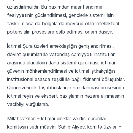
uzlaşdırılmalıdır. Bu baxımdan maarifləndirmə
fəaliyyətinin gücləndirilməsi, gənclərlə sistemli işin
təşkili, eləcə də bölgələrdə mövcud olan intellektual
potensialın proseslərə cəlb edilməsi önəm daşıyır.
İctimai Şura üzvləri əməkdaşlığın genişləndirilməsi,
dövlət qurumları ilə vətəndaş cəmiyyəti institutları
arasında əlaqələrin daha sistemli qurulması, ictimai
güvənin möhkəmləndirilməsi və ictimai iştirakçılığın
institusional əsasda təşkili ilə bağlı fikirlərini bölüşüblər.
Qanunvericilik təşəbbüslərinin hazırlanması prosesində
ictimai rəyin və ekspert baxışlarının nəzərə alınmasının
vacibliyi vurğulanıb.
Millət vəkilləri – İctimai birliklər və dini qurumlar
komitəsin sədr müavini Sahib Alıyev, komitə üzvləri –