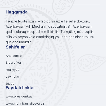
Haqqımda
Tənzilə Rüstəmxanlı – filologiya üzrə fəlsəfə doktoru,
Azərbaycan Milli Məclisinin deputatıdır. Bir Azərbaycan
qadını olaraq məqsədim milli kimlik, Türkçülük, müstəqillik,
sülh və beynəlxalq əməkdaşlıq yolunda qadınların rolunu
gücləndirməkdir.
Səhifələr
Ana səhifə
Bioqrafiya
Fəaliyyət
Layihələr
Əlaqə
Faydalı linklər
www.president.az
www.mehriban-aliyeva.az