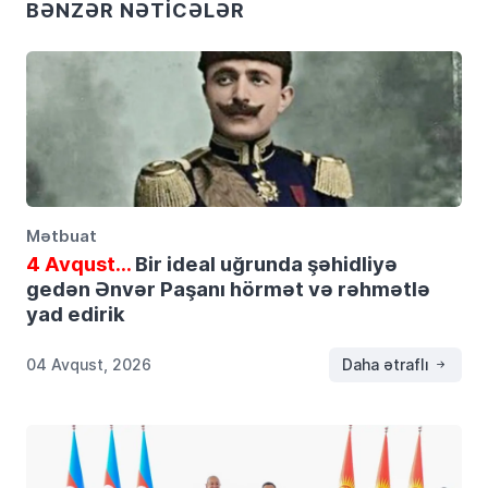
BƏNZƏR NƏTICƏLƏR
Mətbuat
4 Avqust…
Bir ideal uğrunda şəhidliyə
gedən Ənvər Paşanı hörmət və rəhmətlə
yad edirik
04 Avqust, 2026
Daha ətraflı