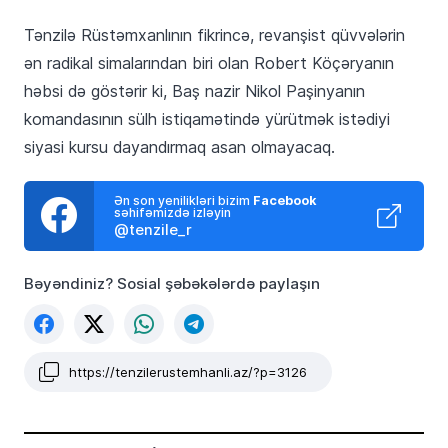
Tənzilə Rüstəmxanlının fikrincə, revanşist qüvvələrin
ən radikal simalarından biri olan Robert Köçəryanın
həbsi də göstərir ki, Baş nazir Nikol Paşinyanın
komandasının sülh istiqamətində yürütmək istədiyi
siyasi kursu dayandırmaq asan olmayacaq.
Ən son yenilikləri bizim
Facebook
səhifəmizdə izləyin
@tenzile_r
Bəyəndiniz? Sosial şəbəkələrdə paylaşın
https://tenzilerustemhanli.az/?p=3126