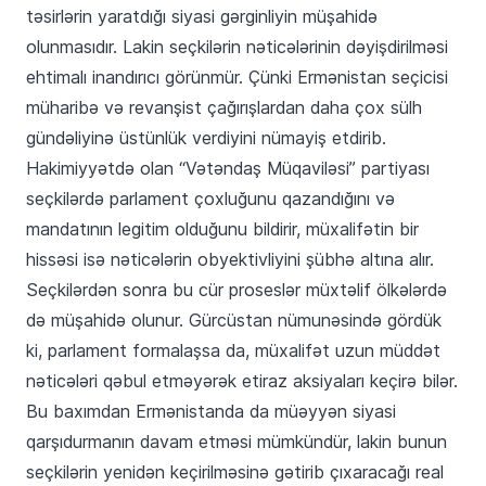
təsirlərin yaratdığı siyasi gərginliyin müşahidə
olunmasıdır. Lakin seçkilərin nəticələrinin dəyişdirilməsi
ehtimalı inandırıcı görünmür. Çünki Ermənistan seçicisi
müharibə və revanşist çağırışlardan daha çox sülh
gündəliyinə üstünlük verdiyini nümayiş etdirib.
Hakimiyyətdə olan “Vətəndaş Müqaviləsi” partiyası
seçkilərdə parlament çoxluğunu qazandığını və
mandatının legitim olduğunu bildirir, müxalifətin bir
hissəsi isə nəticələrin obyektivliyini şübhə altına alır.
Seçkilərdən sonra bu cür proseslər müxtəlif ölkələrdə
də müşahidə olunur. Gürcüstan nümunəsində gördük
ki, parlament formalaşsa da, müxalifət uzun müddət
nəticələri qəbul etməyərək etiraz aksiyaları keçirə bilər.
Bu baxımdan Ermənistanda da müəyyən siyasi
qarşıdurmanın davam etməsi mümkündür, lakin bunun
seçkilərin yenidən keçirilməsinə gətirib çıxaracağı real