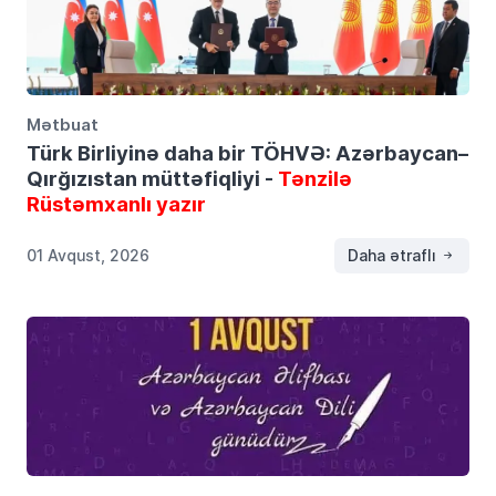
Mətbuat
Türk Birliyinə daha bir TÖHVƏ: Azərbaycan–
Qırğızıstan müttəfiqliyi -
Tənzilə
Rüstəmxanlı yazır
01 Avqust, 2026
Daha ətraflı