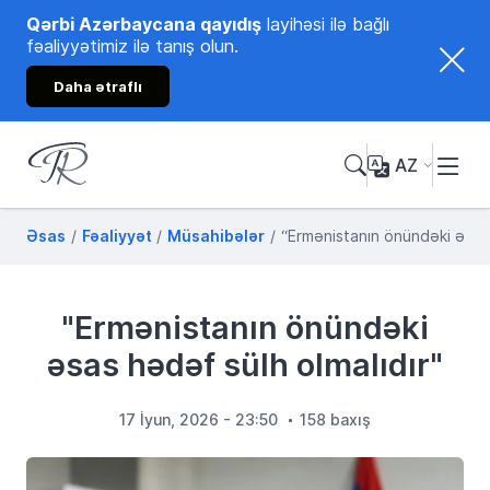
Qərbi Azərbaycana qayıdış
layihəsi ilə bağlı
fəaliyyətimiz ilə tanış olun.
Daha ətraflı
AZ
Tənzilə Rüstəmxanlı
Rəsmi internet səhifəsi
Əsas
Fəaliyyət
Müsahibələr
“Ermənistanın önündəki əsas 
"Ermənistanın önündəki
əsas hədəf sülh olmalıdır"
17 İyun, 2026 - 23:50
158 baxış