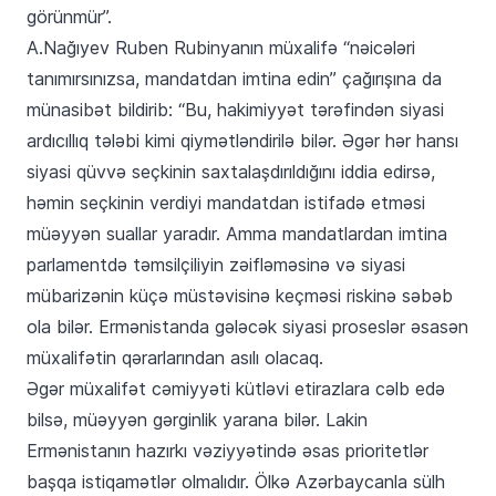
görünmür”.
A.Nağıyev Ruben Rubinyanın müxalifə “nəicələri
tanımırsınızsa, mandatdan imtina edin” çağırışına da
münasibət bildirib: “Bu, hakimiyyət tərəfindən siyasi
ardıcıllıq tələbi kimi qiymətləndirilə bilər. Əgər hər hansı
siyasi qüvvə seçkinin saxtalaşdırıldığını iddia edirsə,
həmin seçkinin verdiyi mandatdan istifadə etməsi
müəyyən suallar yaradır. Amma mandatlardan imtina
parlamentdə təmsilçiliyin zəifləməsinə və siyasi
mübarizənin küçə müstəvisinə keçməsi riskinə səbəb
ola bilər. Ermənistanda gələcək siyasi proseslər əsasən
müxalifətin qərarlarından asılı olacaq.
Əgər müxalifət cəmiyyəti kütləvi etirazlara cəlb edə
bilsə, müəyyən gərginlik yarana bilər. Lakin
Ermənistanın hazırkı vəziyyətində əsas prioritetlər
başqa istiqamətlər olmalıdır. Ölkə Azərbaycanla sülh