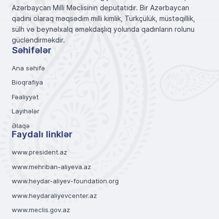
Azərbaycan Milli Məclisinin deputatıdır. Bir Azərbaycan
qadını olaraq məqsədim milli kimlik, Türkçülük, müstəqillik,
sülh və beynəlxalq əməkdaşlıq yolunda qadınların rolunu
gücləndirməkdir.
Səhifələr
Ana səhifə
Bioqrafiya
Fəaliyyət
Layihələr
Əlaqə
Faydalı linklər
www.president.az
www.mehriban-aliyeva.az
www.heydar-aliyev-foundation.org
www.heydaraliyevcenter.az
www.meclis.gov.az