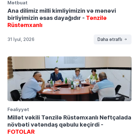
Mətbuat
Ana dilimiz milli kimliyimizin və mənəvi
birliyimizin əsas dayağıdır -
Tənzilə
Rüstəmxanlı
31 İyul, 2026
Daha ətraflı
Fəaliyyət
Millət vəkili Tənzilə Rüstəmxanlı Neftçalada
növbəti vətəndaş qəbulu keçirdi -
FOTOLAR