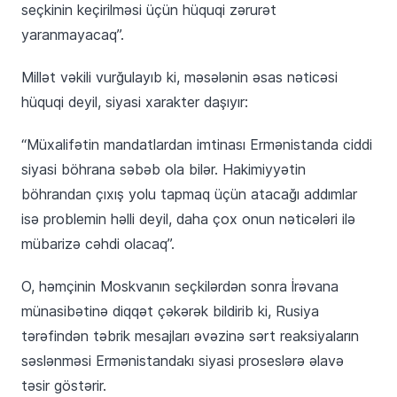
seçkinin keçirilməsi üçün hüquqi zərurət
yaranmayacaq”.
Millət vəkili vurğulayıb ki, məsələnin əsas nəticəsi
hüquqi deyil, siyasi xarakter daşıyır:
“Müxalifətin mandatlardan imtinası Ermənistanda ciddi
siyasi böhrana səbəb ola bilər. Hakimiyyətin
böhrandan çıxış yolu tapmaq üçün atacağı addımlar
isə problemin həlli deyil, daha çox onun nəticələri ilə
mübarizə cəhdi olacaq”.
O, həmçinin Moskvanın seçkilərdən sonra İrəvana
münasibətinə diqqət çəkərək bildirib ki, Rusiya
tərəfindən təbrik mesajları əvəzinə sərt reaksiyaların
səslənməsi Ermənistandakı siyasi proseslərə əlavə
təsir göstərir.