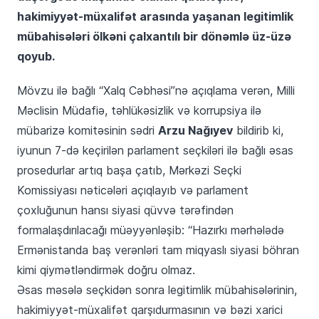
hakimiyyət-müxalifət arasında yaşanan legitimlik
mübahisələri ölkəni çalxantılı bir dönəmlə üz-üzə
qoyub.
Mövzu ilə bağlı “Xalq Cəbhəsi”nə açıqlama verən, Milli
Məclisin Müdafiə, təhlükəsizlik və korrupsiya ilə
Arzu Nağıyev
mübarizə komitəsinin sədri
bildirib ki,
iyunun 7-də keçirilən parlament seçkiləri ilə bağlı əsas
prosedurlar artıq başa çatıb, Mərkəzi Seçki
Komissiyası nəticələri açıqlayıb və parlament
çoxluğunun hansı siyasi qüvvə tərəfindən
formalaşdırılacağı müəyyənləşib: “Hazırkı mərhələdə
Ermənistanda baş verənləri tam miqyaslı siyasi böhran
kimi qiymətləndirmək doğru olmaz.
Əsas məsələ seçkidən sonra legitimlik mübahisələrinin,
hakimiyyət-müxalifət qarşıdurmasının və bəzi xarici