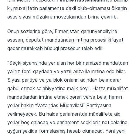
ki, müxalifətin parlamentə daxil olub-olmaması ölkənin
əsas siyasi müzakirə mövzularından birinə çevrilib.
Onun sözlərinə görə, Ermənistan qanunvericiliyinə
əsasən, deputat mandatından imtina prosesi kifayət
qədər mürəkkəb hüquqi prosedur tələb edir:
“Seçki siyahısında yer alan hər bir namizəd mandatdan
yalnız fərdi qaydada və yazılı ərizə ilə imtina edə bilər.
Siyasi partiya və ya blok onların adından belə qərar
qəbul etmək səlahiyyətinə malik deyil. Hətta müxalifət
mandatlardan imtina etmək qərarı versə belə, həmin
yerlər hakim “Vətəndaş Müqaviləsi” Partiyasına
verilməyəcək. Bu halda parlamentdə müxalifətə aid
yerlər boş qalacaq və parlament seçkilərin nəticələrinə
uyğun şəkildə formalaşmış hesab olunacaq. Yəni yeni