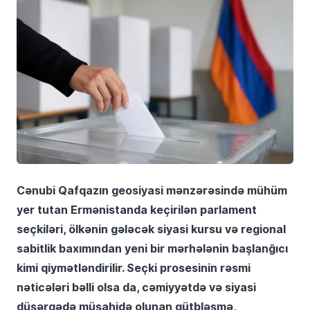
Cənubi Qafqazın geosiyasi mənzərəsində mühüm
yer tutan Ermənistanda keçirilən parlament
seçkiləri, ölkənin gələcək siyasi kursu və regional
sabitlik baxımından yeni bir mərhələnin başlanğıcı
kimi qiymətləndirilir. Seçki prosesinin rəsmi
nəticələri bəlli olsa da, cəmiyyətdə və siyasi
düşərgədə müşahidə olunan qütbləşmə,