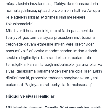
müqaviləsinin imzalanması, Türkiyə ilə münasibətlərin
normallaşdırılması, iqtisadi problemlərin həlli və Avropa
ilə əlaqələrin inkişaf etdirilməsi kimi məsələlərə
fokuslanmalıdır”.
Millət vəkili hesab edir ki, müxalifətin parlamentdə
fəaliyyət göstərməsi siyasi proseslərin institusional
çərçivədə davam etməsinə imkan verə bilər: “Əgər
əsas müxalif qüvvələr mandatlarından imtina edərək
seçkinin legitimliyini tam rədd etsələr, parlamentin
təmsilçilik imkanları ilə bağlı mübahisələr yarana bilər və
siyasi qarşıdurma parlamentdən kənara çıxa bilər. Lakin
düşünürəm ki, proseslər tədricən səngiyəcək və yeni
parlament Paşinyanın rəhbərliyi ilə formalaşacaq”.
Hüquqi və siyasi reallıqlar
Tənzilə Rüstəmxanlı
Milli Məclisin deputatı
isə bildirib