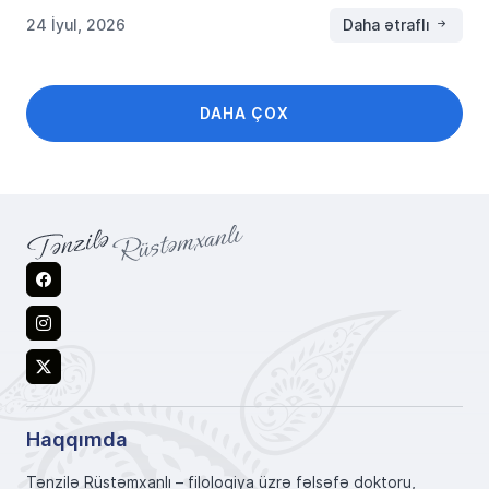
24 İyul, 2026
Daha ətraflı
DAHA ÇOX
Facebook
Instagram
X
Haqqımda
Tənzilə Rüstəmxanlı – filologiya üzrə fəlsəfə doktoru,