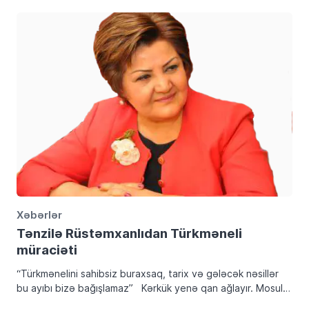
Xəbərlər
Tənzilə Rüstəmxanlıdan Türkməneli
müraciəti
“Türkmənelini sahibsiz buraxsaq, tarix və gələcək nəsillər
bu ayıbı bizə bağışlamaz” Kərkük yenə qan ağlayır. Mosul,
Tzurmatu, Təlafər yenə də fəryad edir. Dünya isə bu