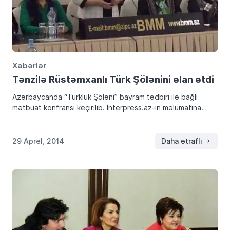
Xəbərlər
Tənzilə Rüstəmxanlı Türk Şölənini elan etdi
Azərbaycanda “Türklük Şöləni” bayram tədbiri ilə bağlı
mətbuat konfransı keçirilib. İnterpress.az-ın məlumatına
görə, mayın 2-də Azərbaycan Opera və Balet Teatrında
keçiriləcək “Türklük Şöləni”nin təşkilatçıları “Azəri-Türk”
Qadınlar Birliyi və “Azərbaycan-Türkiyə Evi”dir. […]
29 Aprel, 2014
Daha ətraflı