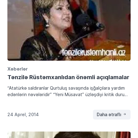
Xəbərlər
Tənzilə Rüstəmxanlıdan önəmli açıqlamalar
“Atatürkə saldıranlar Qurtuluş savaşında işğalçılara yardım
edənlərin nəvələridir” “Yeni Müsavat” üzləşdiyi kritik duruma
etiraz olaraq çapını dayandırdığı günlərdə önəmli
dəstəkçilərindən biri də Azəri-Türk Qadınlar Birliyinin sədri
Tənzilə Rüstəmxanlı oldu. “Yeni […]
24 Aprel, 2014
Daha ətraflı