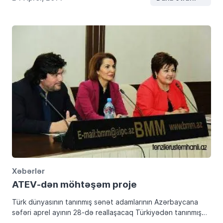
Xəbərlər
ATEV-dən möhtəşəm proje
Türk dünyasının tanınmış sənət adamlarının Azərbaycana
səfəri aprel ayının 28-də reallaşacaq Türkiyədən tanınmış
sənətçi Əhməd Şəfəq, Yakutyadan Yuliyana Krivoşapkina və