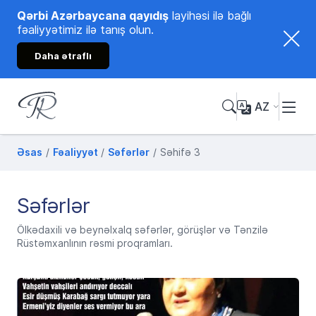
Qərbi Azərbaycana qayıdış
layihəsi ilə bağlı
fəaliyyətimiz ilə tanış olun.
Daha ətraflı
AZ
Tənzilə Rüstəmxanlı
Rəsmi internet səhifəsi
Əsas
Fəaliyyət
Səfərlər
Səhifə 3
Səfərlər
Ölkədaxili və beynəlxalq səfərlər, görüşlər və Tənzilə
Rüstəmxanlının rəsmi proqramları.