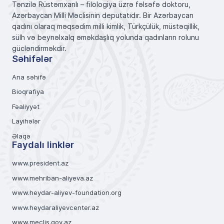
Tənzilə Rüstəmxanlı – filologiya üzrə fəlsəfə doktoru,
Azərbaycan Milli Məclisinin deputatıdır. Bir Azərbaycan
qadını olaraq məqsədim milli kimlik, Türkçülük, müstəqillik,
sülh və beynəlxalq əməkdaşlıq yolunda qadınların rolunu
gücləndirməkdir.
Səhifələr
Ana səhifə
Bioqrafiya
Fəaliyyət
Layihələr
Əlaqə
Faydalı linklər
www.president.az
www.mehriban-aliyeva.az
www.heydar-aliyev-foundation.org
www.heydaraliyevcenter.az
www.meclis.gov.az