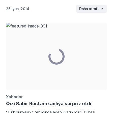
qətliama növbəti dəfə göz […]
26 İyun, 2014
Daha ətraflı
Xəbərlər
Qızı Sabir Rüstəmxanlıya sürpriz etdi
“Türk dünyasının təbliğində ədəbiyyatın rolu” layihəsi