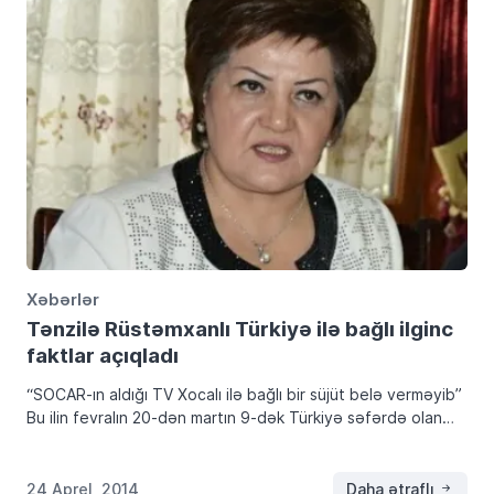
Xəbərlər
Tənzilə Rüstəmxanlı Türkiyə ilə bağlı ilginc
faktlar açıqladı
“SOCAR-ın aldığı TV Xocalı ilə bağlı bir süjüt belə verməyib”
Bu ilin fevralın 20-dən martın 9-dək Türkiyə səfərdə olan
“Azəri-Türk” Qadınlar Birliyinin sədri Tənzilə Rüstəmxanlı
keçirdiyi görüşlərlə bağlı mətbuat nümayəndələri […]
24 Aprel, 2014
Daha ətraflı