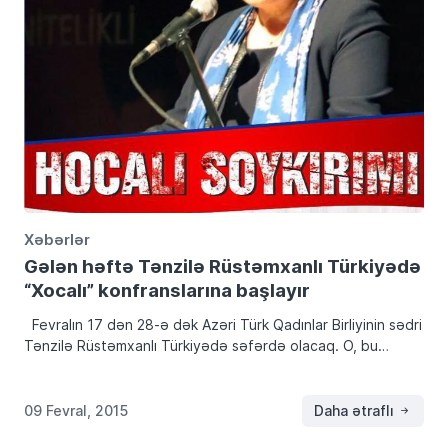
Xəbərlər
Gələn həftə Tənzilə Rüstəmxanlı Türkiyədə
“Xocalı” konfranslarına başlayır
Fevralın 17 dən 28-ə dək Azəri Türk Qadınlar Birliyinin sədri
Tənzilə Rüstəmxanlı Türkiyədə səfərdə olacaq. O, bu
müddət ərzində “Dağlıq Qarabağ; sözdə “erməni soyqırımı”
məsələsində Azərbaycan və Türkiyəni birləşdirən […]
09 Fevral, 2015
Daha ətraflı