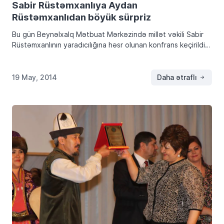
Sabir Rüstəmxanlıya Aydan
Rüstəmxanlıdan böyük sürpriz
Bu gün Beynəlxalq Mətbuat Mərkəzində millət vəkili Sabir
Rüstəmxanlının yaradıcılığına həsr olunan konfrans keçirildi.
Tədbiri giriş sözü ilə Samir Adıgözəlli açaraq, tədbirin millət
vəkili Sabir Rüstəmxanlının qızı Aydan Rüstəmxanlıya verdi.
[…]
19 May, 2014
Daha ətraflı