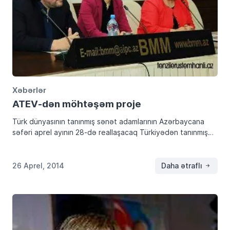
Xəbərlər
ATEV-dən möhtəşəm proje
Türk dünyasının tanınmış sənət adamlarının Azərbaycana
səfəri aprel ayının 28-də reallaşacaq Türkiyədən tanınmış
sənətçi Əhməd Şəfəq, Yakutyadan Yuliyana Krivoşapkina və
Aleksandr Diaçkovski, Sordan tanınmış sənətçi Çiltis
Tannaqaşeva, Altaydan İrina Kenzina, […]
26 Aprel, 2014
Daha ətraflı