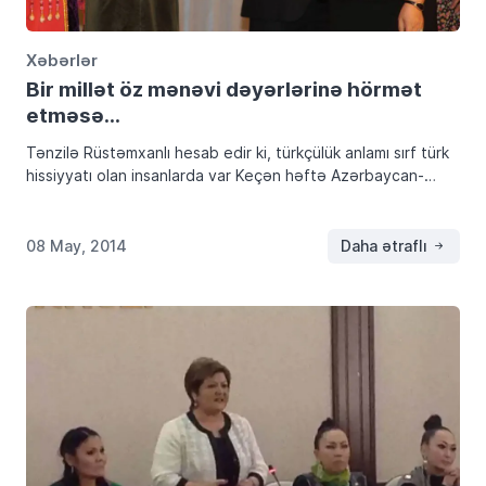
Xəbərlər
Bir millət öz mənəvi dəyərlərinə hörmət
etməsə…
Tənzilə Rüstəmxanlı hesab edir ki, türkçülük anlamı sırf türk
hissiyyatı olan insanlarda var Keçən həftə Azərbaycan-
Türkiyə Evinin (ATEV) və Azəri-Türk Qadınlar Birliyinin
təşkilatçılığı ilə Bakıda keçirilən “Türklük şöləni” türkdilli
ölkələrdən […]
08 May, 2014
Daha ətraflı