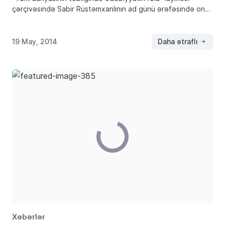
çərçivəsində Sabir Rüstəmxanlının ad günü ərəfəsində onun
yaradıcılığı müzakirə olunub. Tədbirdə ilk olaraq söz bu
layihənin müəllifi, Sabir Rüstəmxanlının qızı Aydana verilib.
Atasını təbrik edən […]
19 May, 2014
Daha ətraflı
Xəbərlər