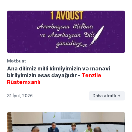
Mətbuat
Ana dilimiz milli kimliyimizin və mənəvi
birliyimizin əsas dayağıdır -
Tənzilə
Rüstəmxanlı
31 İyul, 2026
Daha ətraflı