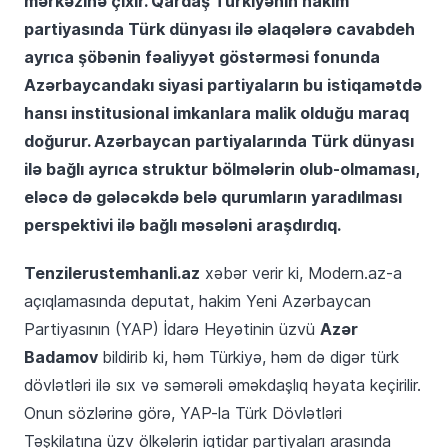
mərkəzinə çıxır. Qardaş Türkiyənin hakim
partiyasında Türk dünyası ilə əlaqələrə cavabdeh
ayrıca şöbənin fəaliyyət göstərməsi fonunda
Azərbaycandakı siyasi partiyaların bu istiqamətdə
hansı institusional imkanlara malik olduğu maraq
doğurur. Azərbaycan partiyalarında Türk dünyası
ilə bağlı ayrıca struktur bölmələrin olub-olmaması,
eləcə də gələcəkdə belə qurumların yaradılması
perspektivi ilə bağlı məsələni araşdırdıq.
Tenzilerustemhanli.az
xəbər verir ki, Modern.az-a
açıqlamasında deputat, hakim Yeni Azərbaycan
Azər
Partiyasının (YAP) İdarə Heyətinin üzvü
Badamov
bildirib ki, həm Türkiyə, həm də digər türk
dövlətləri ilə sıx və səmərəli əməkdaşlıq həyata keçirilir.
Onun sözlərinə görə, YAP-la Türk Dövlətləri
Təşkilatına üzv ölkələrin iqtidar partiyaları arasında