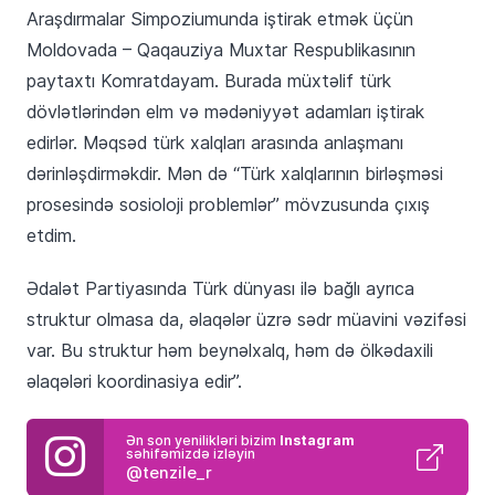
Araşdırmalar Simpoziumunda iştirak etmək üçün
Moldovada – Qaqauziya Muxtar Respublikasının
paytaxtı Komratdayam. Burada müxtəlif türk
dövlətlərindən elm və mədəniyyət adamları iştirak
edirlər. Məqsəd türk xalqları arasında anlaşmanı
dərinləşdirməkdir. Mən də “Türk xalqlarının birləşməsi
prosesində sosioloji problemlər” mövzusunda çıxış
etdim.
Ədalət Partiyasında Türk dünyası ilə bağlı ayrıca
struktur olmasa da, əlaqələr üzrə sədr müavini vəzifəsi
var. Bu struktur həm beynəlxalq, həm də ölkədaxili
əlaqələri koordinasiya edir”.
Ən son yenilikləri bizim
Instagram
səhifəmizdə izləyin
@tenzile_r