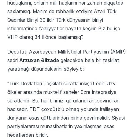
hüquqlarını, onların milli haqlarını hər zaman diqqətdə
saxlamışıq. Mənim də rəhbərlik etdiyim Azəri Türk
Qadınlar Birliyi 30 ildir Türk dünyasının birliyi
istiqamətində fəaliyyətlər həyata keçirir. Biz bu işə
VHP olaraq 34 il öncə başlamışıq”.
Deputat, Azərbaycan Milli İstiqlal Partiyasının (AMİP)
Arzuxan Əlizadə
sədri
gələcəkdə belə bir təşkilat
yaratmağı düşündüklərini söyləyib:
“Türk Dövlətləri Təşkilatı sürətlə inkişaf edir. Üzv
ölkələr arasında müxtəlif sahələr üzrə inteqrasiya
sürətlənib. Bu, hər birimizi qürurlandıran, sevindirən
hadisədir. TDT çoxqütblü olmaq yolunda irəliləyən
dünyanın əsas qütblərindən birinə çevrilməlidir. Siyasi
partiyalararası münasibətlərin yaxınlaşması əsas
hədəflərdən biridir.