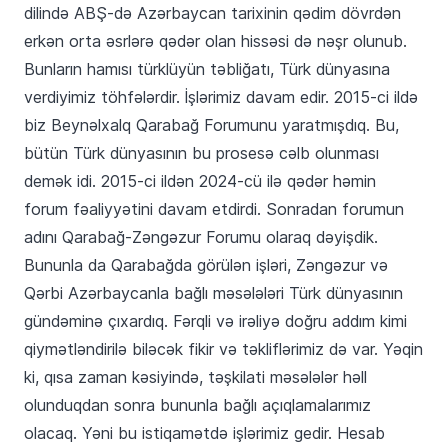
dilində ABŞ-də Azərbaycan tarixinin qədim dövrdən
erkən orta əsrlərə qədər olan hissəsi də nəşr olunub.
Bunların hamısı türklüyün təbliğatı, Türk dünyasına
verdiyimiz töhfələrdir. İşlərimiz davam edir. 2015-ci ildə
biz Beynəlxalq Qarabağ Forumunu yaratmışdıq. Bu,
bütün Türk dünyasının bu prosesə cəlb olunması
demək idi. 2015-ci ildən 2024-cü ilə qədər həmin
forum fəaliyyətini davam etdirdi. Sonradan forumun
adını Qarabağ-Zəngəzur Forumu olaraq dəyişdik.
Bununla da Qarabağda görülən işləri, Zəngəzur və
Qərbi Azərbaycanla bağlı məsələləri Türk dünyasının
gündəminə çıxardıq. Fərqli və irəliyə doğru addım kimi
qiymətləndirilə biləcək fikir və təkliflərimiz də var. Yəqin
ki, qısa zaman kəsiyində, təşkilati məsələlər həll
olunduqdan sonra bununla bağlı açıqlamalarımız
olacaq. Yəni bu istiqamətdə işlərimiz gedir. Hesab