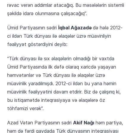
rəvac verən addımlar atacağıq. Bu məsələlərin sistemli
şəkildə idarə olunmasına çalışacağıq”.
İqbal Ağazadə
Ümid Partiyasının sədri
də hələ 2012-
ci ildən Türk dünyası ilə əlaqələr üzrə müavinliyin
fəaliyyət göstərdiyini deyib:
“Türk dünyası ilə sıx əlaqələrin olmadığı bir vaxtda
Ümid Partiyasında ilk dəfə olaraq xaricdə yaşayan
həmvətənlər və Türk dünyası ilə əlaqələr üzrə
müavinlik yaradılmışdı. 2012-ci ildən bu yana həmin
müavinlik fəaliyyətini davam etdirir. Biz də çalışırıq ki,
bu istiqamətdə inteqrasiyaya və əlaqələrə öz
töhfəmizi verək”.
Akif Nağı
Azad Vətən Partiyasının sədri
həm partiya,
həm də fərdi qaydada Türk dünyasının inteqrasiyası