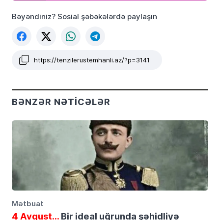
Bəyəndiniz? Sosial şəbəkələrdə paylaşın
https://tenzilerustemhanli.az/?p=3141
BƏNZƏR NƏTICƏLƏR
Mətbuat
4 Avqust…
Bir ideal uğrunda şəhidliyə