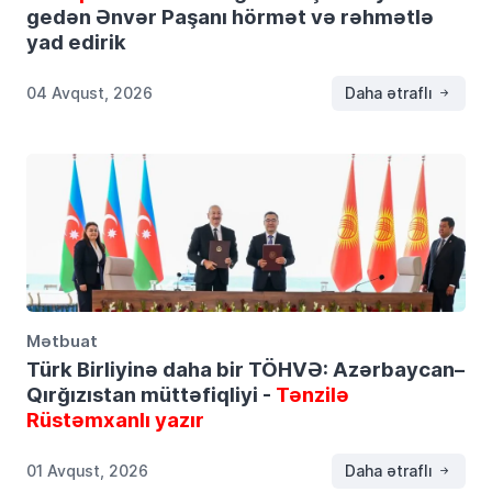
gedən Ənvər Paşanı hörmət və rəhmətlə
yad edirik
04 Avqust, 2026
Daha ətraflı
Mətbuat
Türk Birliyinə daha bir TÖHVƏ: Azərbaycan–
Qırğızıstan müttəfiqliyi -
Tənzilə
Rüstəmxanlı yazır
01 Avqust, 2026
Daha ətraflı