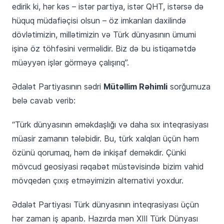
edirik ki, hər kəs – istər partiya, istər QHT, istərsə də
hüquq müdafiəçisi olsun – öz imkanları daxilində
dövlətimizin, millətimizin və Türk dünyasının ümumi
işinə öz töhfəsini verməlidir. Biz də bu istiqamətdə
müəyyən işlər görməyə çalışırıq”.
Mütəllim Rəhimli
Ədalət Partiyasının sədri
sorğumuza
belə cavab verib:
“Türk dünyasının əməkdaşlığı və daha sıx inteqrasiyası
müasir zamanın tələbidir. Bu, türk xalqları üçün həm
özünü qorumaq, həm də inkişaf deməkdir. Çünki
mövcud geosiyasi rəqabət müstəvisində bizim vahid
mövqedən çıxış etməyimizin alternativi yoxdur.
Ədalət Partiyası Türk dünyasının inteqrasiyası üçün
hər zaman iş aparıb. Hazırda mən XIII Türk Dünyası