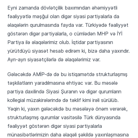
Eyni zamanda dövlətçilik baxımından əhəmiyyətli
fəaliyyətlə məşğul olan digər siyasi partiyalarla da
əlaqələrin qurulmasında fayda var. Türkiyədə fəaliyyət
göstərən digər partiyalarla, o cümlədən MHP və İYİ
Partiya ilə əlaqələrimiz olub. İqtidar partiyasının
yürütdüyü siyasət hesab edirəm ki, bizə daha yaxındır.
Ayrı-ayrı siyasətçilərlə də əlaqələrimiz var.
Gələcəkdə AMİP-də də bu istiqamətdə strukturlaşmış
təşkilatların yaradılmasına ehtiyac var. Bu məsələ
partiya daxilində Siyasi Şuranın və digər qurumların
kollegial müzakirələrində də təklif kimi irəli sürülüb.
Yəqin ki, yaxın gələcəkdə bu məsələyə önəm verərək,
strukturlaşmış qurumlar vasitəsilə Türk dünyasında
fəaliyyət göstərən digər siyasi partiyalarla
münasibətlərimizin daha əlaqəli şəkildə yaxınlaşmasına