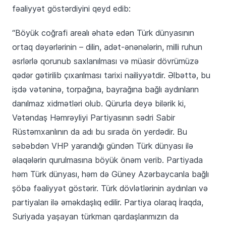
fəaliyyət göstərdiyini qeyd edib:
“Böyük coğrafi arealı əhatə edən Türk dünyasının
ortaq dəyərlərinin – dilin, adət-ənənələrin, milli ruhun
əsrlərlə qorunub saxlanılması və müasir dövrümüzə
qədər gətirilib çıxarılması tarixi nailiyyətdir. Əlbəttə, bu
işdə vətəninə, torpağına, bayrağına bağlı aydınların
danılmaz xidmətləri olub. Qürurla deyə bilərik ki,
Vətəndaş Həmrəyliyi Partiyasının sədri Sabir
Rüstəmxanlının da adı bu sırada ön yerdədir. Bu
səbəbdən VHP yarandığı gündən Türk dünyası ilə
əlaqələrin qurulmasına böyük önəm verib. Partiyada
həm Türk dünyası, həm də Güney Azərbaycanla bağlı
şöbə fəaliyyət göstərir. Türk dövlətlərinin aydınları və
partiyaları ilə əməkdaşlıq edilir. Partiya olaraq İraqda,
Suriyada yaşayan türkman qardaşlarımızın da