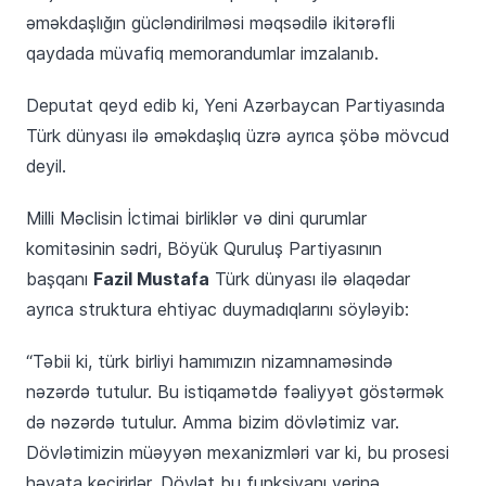
əməkdaşlığın gücləndirilməsi məqsədilə ikitərəfli
qaydada müvafiq memorandumlar imzalanıb.
Deputat qeyd edib ki, Yeni Azərbaycan Partiyasında
Türk dünyası ilə əməkdaşlıq üzrə ayrıca şöbə mövcud
deyil.
Milli Məclisin İctimai birliklər və dini qurumlar
komitəsinin sədri, Böyük Quruluş Partiyasının
Fazil Mustafa
başqanı
Türk dünyası ilə əlaqədar
ayrıca struktura ehtiyac duymadıqlarını söyləyib:
“Təbii ki, türk birliyi hamımızın nizamnaməsində
nəzərdə tutulur. Bu istiqamətdə fəaliyyət göstərmək
də nəzərdə tutulur. Amma bizim dövlətimiz var.
Dövlətimizin müəyyən mexanizmləri var ki, bu prosesi
həyata keçirirlər. Dövlət bu funksiyanı yerinə