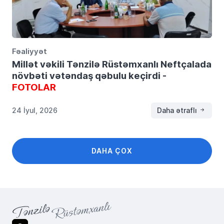
Fəaliyyət
Millət vəkili Tənzilə Rüstəmxanlı Neftçalada
növbəti vətəndaş qəbulu keçirdi -
FOTOLAR
24 İyul, 2026
Daha ətraflı
DAHA ÇOX