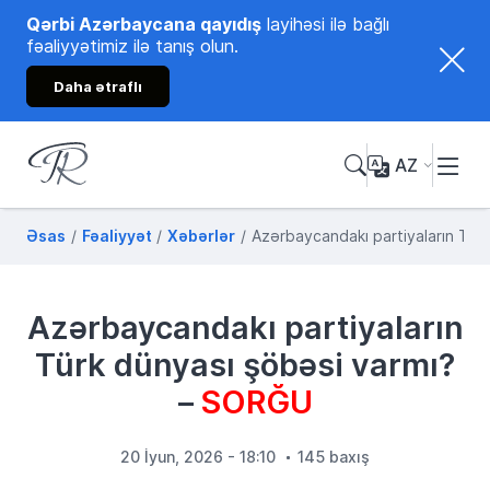
Qərbi Azərbaycana qayıdış
layihəsi ilə bağlı
fəaliyyətimiz ilə tanış olun.
Daha ətraflı
AZ
Tənzilə Rüstəmxanlı
Rəsmi internet səhifəsi
Əsas
Fəaliyyət
Xəbərlər
Azərbaycandakı partiyaların Tür
Azərbaycandakı partiyaların
Türk dünyası şöbəsi varmı?
–
SORĞU
20 İyun, 2026 - 18:10
145 baxış