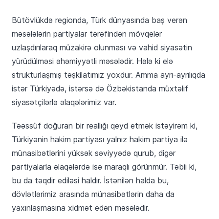
Bütövlükdə regionda, Türk dünyasında baş verən
məsələlərin partiyalar tərəfindən mövqelər
uzlaşdırılaraq müzakirə olunması və vahid siyasətin
yürüdülməsi əhəmiyyətli məsələdir. Hələ ki elə
strukturlaşmış təşkilatımız yoxdur. Amma ayrı-ayrılıqda
istər Türkiyədə, istərsə də Özbəkistanda müxtəlif
siyasətçilərlə əlaqələrimiz var.
Təəssüf doğuran bir reallığı qeyd etmək istəyirəm ki,
Türkiyənin hakim partiyası yalnız hakim partiya ilə
münasibətlərini yüksək səviyyədə qurub, digər
partiyalarla əlaqələrdə isə maraqlı görünmür. Təbii ki,
bu da təqdir ediləsi haldır. İstənilən halda bu,
dövlətlərimiz arasında münasibətlərin daha da
yaxınlaşmasına xidmət edən məsələdir.