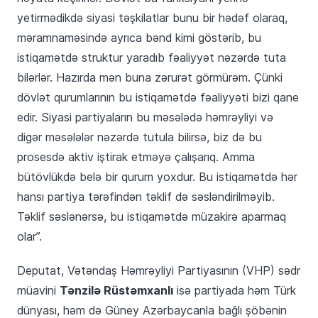
yetirmədikdə siyasi təşkilatlar bunu bir hədəf olaraq,
məramnaməsində ayrıca bənd kimi göstərib, bu
istiqamətdə struktur yaradıb fəaliyyət nəzərdə tuta
bilərlər. Hazırda mən buna zərurət görmürəm. Çünki
dövlət qurumlarının bu istiqamətdə fəaliyyəti bizi qane
edir. Siyasi partiyaların bu məsələdə həmrəyliyi və
digər məsələlər nəzərdə tutula bilirsə, biz də bu
prosesdə aktiv iştirak etməyə çalışarıq. Amma
bütövlükdə belə bir qurum yoxdur. Bu istiqamətdə hər
hansı partiya tərəfindən təklif də səsləndirilməyib.
Təklif səslənərsə, bu istiqamətdə müzakirə aparmaq
olar”.
Deputat, Vətəndaş Həmrəyliyi Partiyasının (VHP) sədr
Tənzilə Rüstəmxanlı
müavini
isə partiyada həm Türk
dünyası, həm də Güney Azərbaycanla bağlı şöbənin