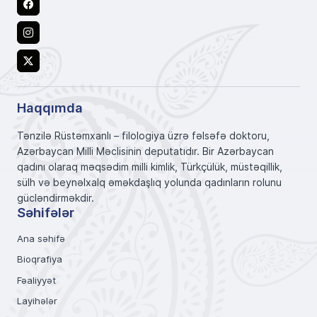
Facebook
Instagram
X
Haqqımda
Tənzilə Rüstəmxanlı – filologiya üzrə fəlsəfə doktoru,
Azərbaycan Milli Məclisinin deputatıdır. Bir Azərbaycan
qadını olaraq məqsədim milli kimlik, Türkçülük, müstəqillik,
sülh və beynəlxalq əməkdaşlıq yolunda qadınların rolunu
gücləndirməkdir.
Səhifələr
Ana səhifə
Bioqrafiya
Fəaliyyət
Layihələr