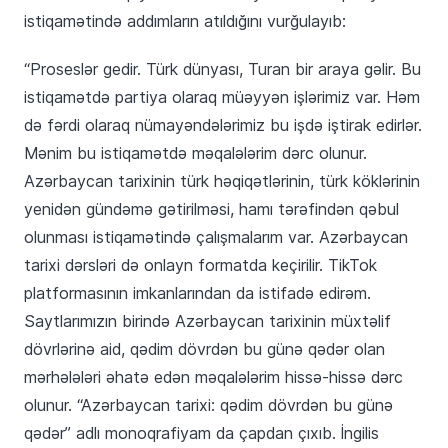
istiqamətində addımların atıldığını vurğulayıb:
“Proseslər gedir. Türk dünyası, Turan bir araya gəlir. Bu
istiqamətdə partiya olaraq müəyyən işlərimiz var. Həm
də fərdi olaraq nümayəndələrimiz bu işdə iştirak edirlər.
Mənim bu istiqamətdə məqalələrim dərc olunur.
Azərbaycan tarixinin türk həqiqətlərinin, türk köklərinin
yenidən gündəmə gətirilməsi, hamı tərəfindən qəbul
olunması istiqamətində çalışmalarım var. Azərbaycan
tarixi dərsləri də onlayn formatda keçirilir. TikTok
platformasının imkanlarından da istifadə edirəm.
Saytlarımızın birində Azərbaycan tarixinin müxtəlif
dövrlərinə aid, qədim dövrdən bu günə qədər olan
mərhələləri əhatə edən məqalələrim hissə-hissə dərc
olunur. “Azərbaycan tarixi: qədim dövrdən bu günə
qədər” adlı monoqrafiyam da çapdan çıxıb. İngilis