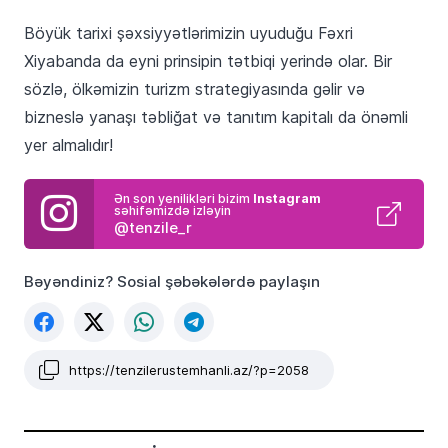
Böyük tarixi şəxsiyyətlərimizin uyuduğu Fəxri
Xiyabanda da eyni prinsipin tətbiqi yerində olar. Bir
sözlə, ölkəmizin turizm strategiyasında gəlir və
bizneslə yanaşı təbliğat və tanıtım kapitalı da önəmli
yer almalıdır!
Ən son yenilikləri bizim
Instagram
səhifəmizdə izləyin
@tenzile_r
Bəyəndiniz? Sosial şəbəkələrdə paylaşın
https://tenzilerustemhanli.az/?p=2058