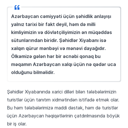
Azərbaycan cəmiyyəti üçün şəhidlik anlayışı
yalnız tarixi bir fakt deyil, həm də milli
kimliyimizin və dövlətçiliyimizin ən müqəddəs
sütunlarından biridir. Şəhidlər Xiyabanı isə
xalqın qürur mənbəyi və mənəvi dayağıdır.
Ölkəmizə gələn hər bir əcnəbi qonaq bu
məqamın Azərbaycan xalqı üçün nə qədər uca
olduğunu bilməlidir.
Şəhidlər Xiyabanında xarici dilləri bilən tələbələrimizin
turistlər üçün tanıtım xidmətindən istifadə etmək olar.
Bu həm tələbələrimizə maddi dəstək, həm də turistlər
üçün Azərbaycan həqiqətlərinin çatdırılmasında böyük
bir iş olar.