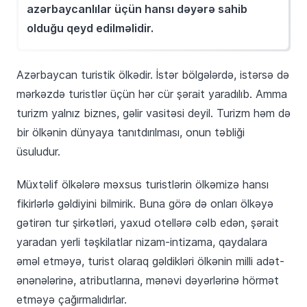
azərbaycanlılar üçün hansı dəyərə sahib
olduğu qeyd edilməlidir.
Azərbaycan turistik ölkədir. İstər bölgələrdə, istərsə də
mərkəzdə turistlər üçün hər cür şərait yaradılıb. Amma
turizm yalnız biznes, gəlir vasitəsi deyil. Turizm həm də
bir ölkənin dünyaya tanıtdırılması, onun təbliği
üsuludur.
Müxtəlif ölkələrə məxsus turistlərin ölkəmizə hansı
fikirlərlə gəldiyini bilmirik. Buna görə də onları ölkəyə
gətirən tur şirkətləri, yaxud otellərə cəlb edən, şərait
yaradan yerli təşkilatlar nizam-intizama, qaydalara
əməl etməyə, turist olaraq gəldikləri ölkənin milli adət-
ənənələrinə, atributlarına, mənəvi dəyərlərinə hörmət
etməyə çağırmalıdırlar.