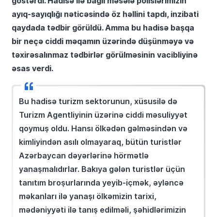
göstərdi. Hadisə ilə bağlı məsələ polislərimizin
ayıq-sayıqlığı nəticəsində öz həllini tapdı, inzibati
qaydada tədbir görüldü. Amma bu hadisə başqa
bir neçə ciddi məqamın üzərində düşünməyə və
təxirəsalınmaz tədbirlər görülməsinin vacibliyinə
əsas verdi.
Bu hadisə turizm sektorunun, xüsusilə də
Turizm Agentliyinin üzərinə ciddi məsuliyyət
qoymuş oldu. Hansı ölkədən gəlməsindən və
kimliyindən asılı olmayaraq, bütün turistlər
Azərbaycan dəyərlərinə hörmətlə
yanaşmalıdırlar. Bakıya gələn turistlər üçün
tanıtım broşurlarında yeyib-içmək, əyləncə
məkanları ilə yanaşı ölkəmizin tarixi,
mədəniyyəti ilə tanış edilməli, şəhidlərimizin