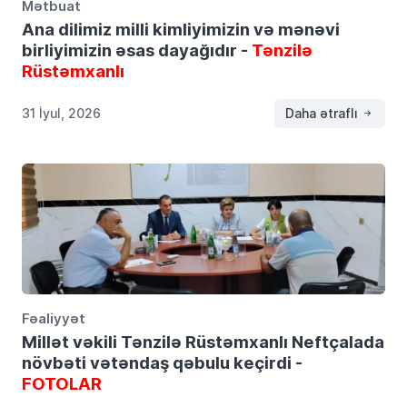
Mətbuat
Ana dilimiz milli kimliyimizin və mənəvi
birliyimizin əsas dayağıdır -
Tənzilə
Rüstəmxanlı
31 İyul, 2026
Daha ətraflı
Fəaliyyət
Millət vəkili Tənzilə Rüstəmxanlı Neftçalada
növbəti vətəndaş qəbulu keçirdi -
FOTOLAR