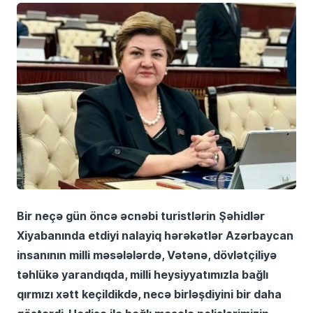
Bir neçə gün öncə əcnəbi turistlərin Şəhidlər
Xiyabanında etdiyi nalayiq hərəkətlər Azərbaycan
insanının milli məsələlərdə, Vətənə, dövlətçiliyə
təhlükə yarandıqda, milli heysiyyatımızla bağlı
qırmızı xətt keçildikdə, necə birləşdiyini bir daha