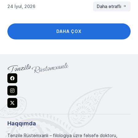
24 İyul, 2026
Daha ətraflı
DAHA ÇOX
Facebook
Instagram
X
Haqqımda
Tənzilə Rüstəmxanlı – filologiya üzrə fəlsəfə doktoru,