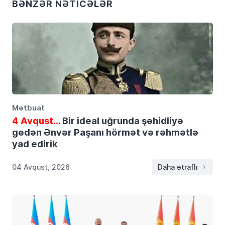
BƏNZƏR NƏTICƏLƏR
Mətbuat
4 Avqust…
Bir ideal uğrunda şəhidliyə
gedən Ənvər Paşanı hörmət və rəhmətlə
yad edirik
04 Avqust, 2026
Daha ətraflı