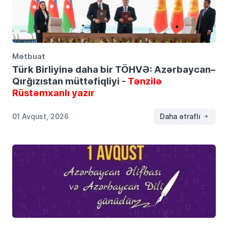
Mətbuat
Türk Birliyinə daha bir TÖHVƏ: Azərbaycan–
Qırğızıstan müttəfiqliyi -
Tənzilə
Rüstəmxanlı yazır
01 Avqust, 2026
Daha ətraflı