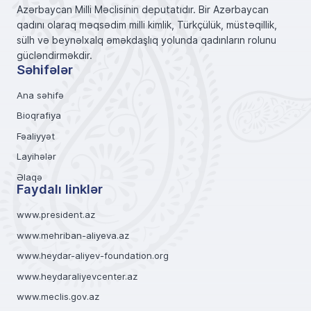
Azərbaycan Milli Məclisinin deputatıdır. Bir Azərbaycan
qadını olaraq məqsədim milli kimlik, Türkçülük, müstəqillik,
sülh və beynəlxalq əməkdaşlıq yolunda qadınların rolunu
gücləndirməkdir.
Səhifələr
Ana səhifə
Bioqrafiya
Fəaliyyət
Layihələr
Əlaqə
Faydalı linklər
www.president.az
www.mehriban-aliyeva.az
www.heydar-aliyev-foundation.org
www.heydaraliyevcenter.az
www.meclis.gov.az