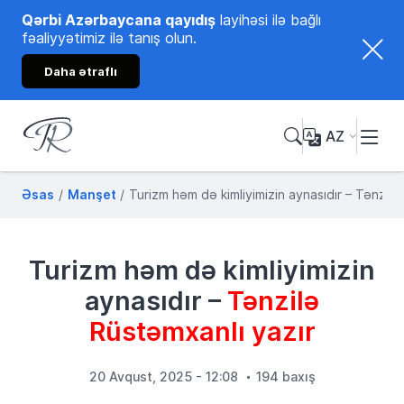
Qərbi Azərbaycana qayıdış
layihəsi ilə bağlı
fəaliyyətimiz ilə tanış olun.
Daha ətraflı
AZ
Tənzilə Rüstəmxanlı
Rəsmi internet səhifəsi
Əsas
Manşet
Turizm həm də kimliyimizin aynasıdır – Tənzilə
Turizm həm də kimliyimizin
aynasıdır –
Tənzilə
Rüstəmxanlı yazır
20 Avqust, 2025 - 12:08
194 baxış