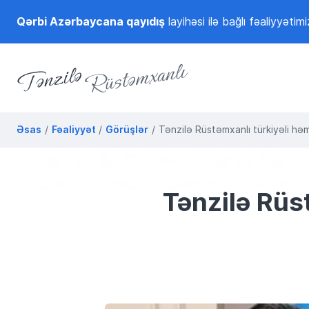
Qərbi Azərbaycana qayıdış
layihəsi ilə bağlı fəaliyyətimi
Tənzilə Rüstəmxanlı
Rəsmi internet səhifəsi
Əsas
Fəaliyyət
Görüşlər
Tənzilə Rüstəmxanlı türkiyəli hə
Tənzilə Rüs