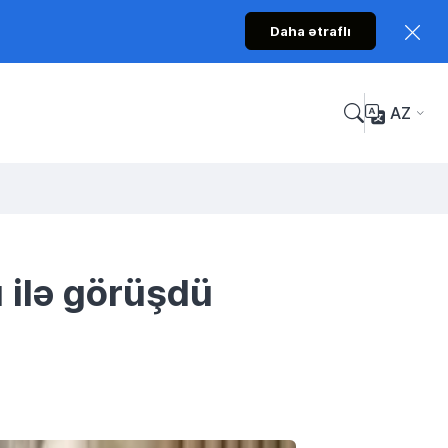
Daha ətraflı
AZ
 ilə görüşdü