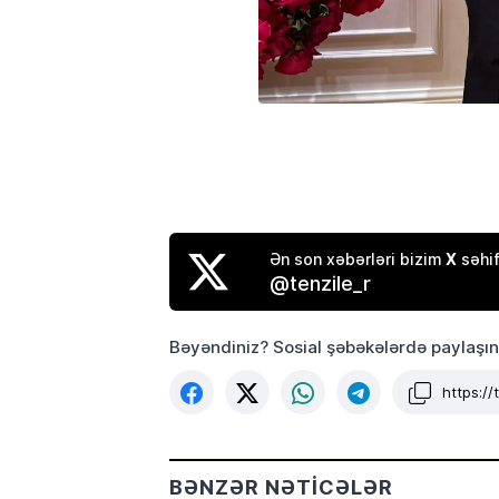
X
Ən son xəbərləri bizim
səhif
@tenzile_r
Bəyəndiniz? Sosial şəbəkələrdə paylaşın
https:/
BƏNZƏR NƏTICƏLƏR