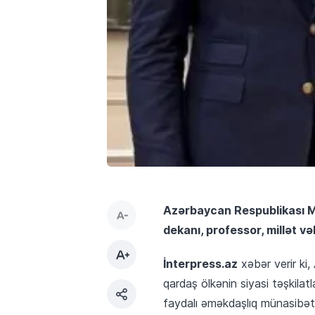
Azərbaycan Respublikası Mi
dekanı, professor, millət və
İnterpress.az
xəbər verir ki
qardaş ölkənin siyasi təşkilatl
faydalı əməkdaşlıq münasibətl