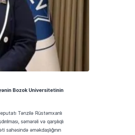
yənin Bozok Universitetinin
deputatı Tənzilə Rüstəmxanlı
rılması, səmərəli və qarşılıqlı
əti sahəsində əməkdaşlığının