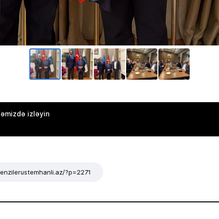
əmizdə izləyin
/tenzilerustemhanli.az/?p=2271