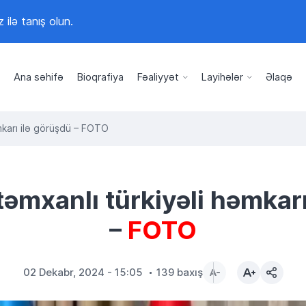
z ilə tanış olun.
Ana səhifə
Bioqrafiya
Fəaliyyət
Layihələr
Əlaqə
mkarı ilə görüşdü – FOTO
təmxanlı türkiyəli həmkarı
–
FOTO
02 Dekabr, 2024 - 15:05
139 baxış