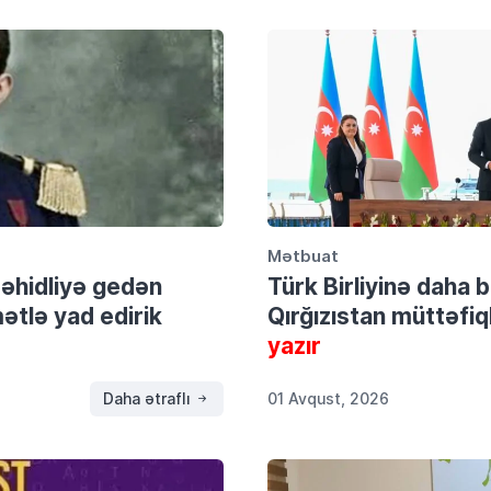
Mətbuat
şəhidliyə gedən
Türk Birliyinə daha
tlə yad edirik
Qırğızıstan müttəfiql
yazır
Daha ətraflı
01 Avqust, 2026