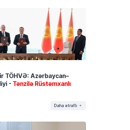
 bir TÖHVƏ: Azərbaycan–
iyi -
Tənzilə Rüstəmxanlı
Daha ətraflı