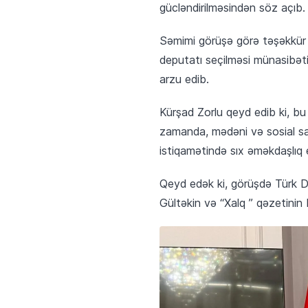
gücləndirilməsindən söz açıb. 
Səmimi görüşə görə təşəkkür e
deputatı seçilməsi münasibəti
arzu edib.
Kürşad Zorlu qeyd edib ki, bu 
zamanda, mədəni və sosial sah
istiqamətində sıx əməkdaşlıq 
Qeyd edək ki, görüşdə Türk D
Gültəkin və “Xalq ” qəzetinin