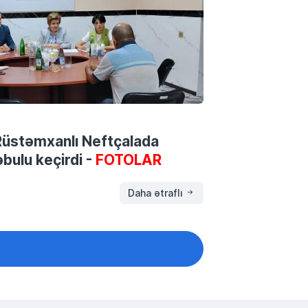
ə Rüstəmxanlı Neftçalada
bulu keçirdi -
FOTOLAR
Daha ətraflı