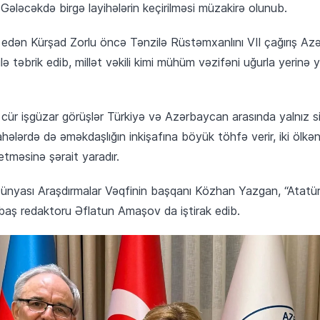
Gələcəkdə birgə layihələrin keçirilməsi müzakirə olunub.
dən Kürşad Zorlu öncə Tənzilə Rüstəmxanlını VII çağırış Azər
lə təbrik edib, millət vəkili kimi mühüm vəzifəni uğurla yerin
cür işgüzar görüşlər Türkiyə və Azərbaycan arasında yalnız siy
ələrdə də əməkdaşlığın inkişafına böyük töhfə verir, iki ölkən
etməsinə şərait yaradır.
ünyası Araşdırmalar Vəqfinin başqanı Közhan Yazgan, “Atatürk
 baş redaktoru Əflatun Amaşov da iştirak edib.