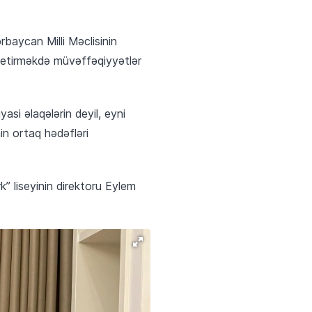
baycan Milli Məclisinin
ə yetirməkdə müvəffəqiyyətlər
asi əlaqələrin deyil, eyni
in ortaq hədəfləri
” liseyinin direktoru Eylem