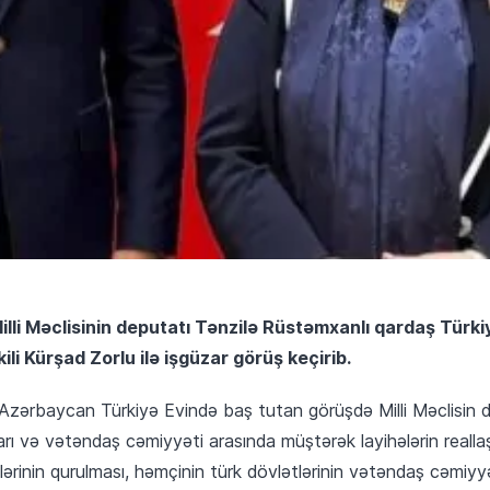
lli Məclisinin deputatı Tənzilə Rüstəmxanlı qardaş Türki
kili Kürşad Zorlu ilə işgüzar görüş keçirib.
, Azərbaycan Türkiyə Evində baş tutan görüşdə Milli Məclisin 
arı və vətəndaş cəmiyyəti arasında müştərək layihələrin reallaşdı
ərinin qurulması, həmçinin türk dövlətlərinin vətəndaş cəmiyy