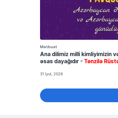
Mətbuat
Ana dilimiz milli kimliyimizin 
əsas dayağıdır -
Tənzilə Rüst
31 İyul, 2026