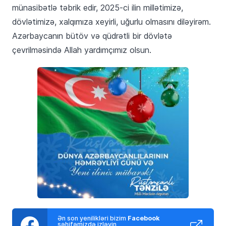
münasibətlə təbrik edir, 2025-ci ilin millətimizə,
dövlətimizə, xalqımıza xeyirli, uğurlu olmasını diləyirəm.
Azərbaycanın bütöv və qüdrətli bir dövlətə
çevrilməsində Allah yardımçımız olsun.
Ən son yenilikləri bizim
Facebook
səhifəmizdə izləyin