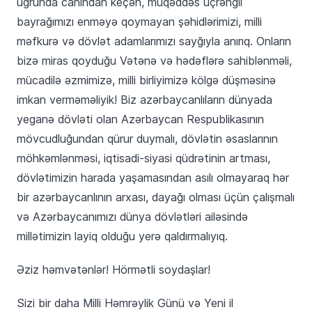
uğrunda canından keçən, müqəddəs üçrəngli
bayrağımızı enməyə qoymayan şəhidlərimizi, milli
məfkurə və dövlət adamlarımızı sayğıyla anırıq. Onların
bizə miras qoyduğu Vətənə və hədəflərə sahiblənməli,
mücadilə əzmimizə, milli birliyimizə kölgə düşməsinə
imkan verməməliyik! Biz azərbaycanlıların dünyada
yeganə dövləti olan Azərbaycan Respublikasının
mövcudluğundan qürur duymalı, dövlətin əsaslarının
möhkəmlənməsi, iqtisadi-siyasi qüdrətinin artması,
dövlətimizin harada yaşamasından asılı olmayaraq hər
bir azərbaycanlının arxası, dayağı olması üçün çalışmalı
və Azərbaycanımızı dünya dövlətləri ailəsində
millətimizin layiq olduğu yerə qaldırmalıyıq.
Əziz həmvətənlər! Hörmətli soydaşlar!
Sizi bir daha Milli Həmrəylik Günü və Yeni il