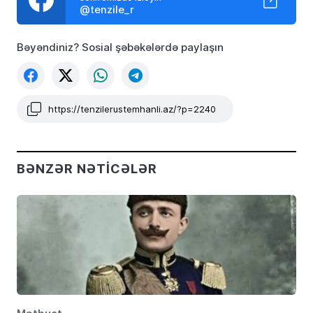
@tenzile_r
Bəyəndiniz? Sosial şəbəkələrdə paylaşın
https://tenzilerustemhanli.az/?p=2240
BƏNZƏR NƏTICƏLƏR