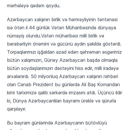
mərhələyə qədəm qoydu.
Azərbaycan xalqının birlik və həmrəyliyinin təntənəsi
isə ötən il 44 günlük Vətən Müharibəsində dünyaya
nümayiş olundu.Vətən müharibəsi milli birlik və
bərabərliyin önəmini və gücünü aydın şəkildə göstərdi.
Torpaqlarımızı işğaldan azad edən qəhrəman əsgərimiz
bütün xalqımızın, Güney Azərbaycan başda olmaqla
bütün soydaşlarımızın dəstəyini hiss edir, milli iradəyə
arxalanırdı. 50 milyonluq Azərbaycan xalqının rəhbəri
olan Cənab Prezident bu günlərdə Ali Baş Komandan
kimi tariximizə qalib sərkərdə imzasını atdı. Üçüncü ildir
ki, Dünya Azərbaycanlıları bayramı ürəklə və qürurla
qarşılayır.
Bu bayram günlərində Azərbaycanın bütövlüyü