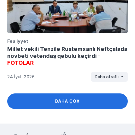
Fəaliyyət
Millət vəkili Tənzilə Rüstəmxanlı Neftçalada
növbəti vətəndaş qəbulu keçirdi -
FOTOLAR
24 İyul, 2026
Daha ətraflı
DAHA ÇOX