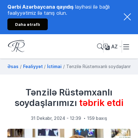
Qərbi Azərbaycana qayıdış
layihəsi ilə bağlı
fəaliyyətimiz ilə tanış olun.
Daha ətraflı
AZ
Tənzilə Rüstəmxanlı
Rəsmi internet səhifəsi
Əsas
Fəaliyyət
İctimai
Tənzilə Rüstəmxanlı soydaşlarımızı 
Tənzilə Rüstəmxanlı
soydaşlarımızı
təbrik etdi
31 Dekabr, 2024 - 12:39
159 baxış