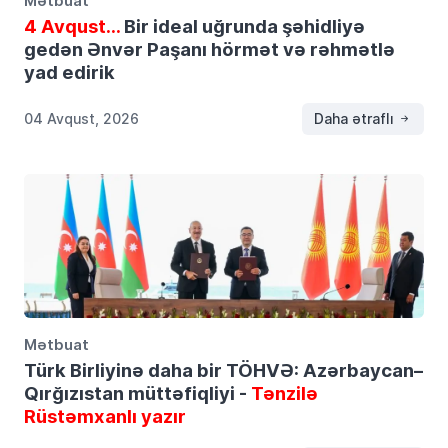
Mətbuat
4 Avqust…
Bir ideal uğrunda şəhidliyə
gedən Ənvər Paşanı hörmət və rəhmətlə
yad edirik
04 Avqust, 2026
Daha ətraflı
Mətbuat
Türk Birliyinə daha bir TÖHVƏ: Azərbaycan–
Qırğızıstan müttəfiqliyi -
Tənzilə
Rüstəmxanlı yazır