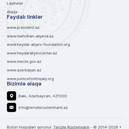
Layihələr
Əlaqə
Faydalı linklər
www.president.az
www.mehriban-aliyeva.az
www.heydar-aliyev-foundation.org
www.heydaraliyevcenter.az
www.meclis.gov.az
www.azerbaijan.az
www.justiceforkhojaly.org
Bizimlə əlaqə
Bakı, Azərbaycan, AZ1000
info@tenzilerustemhanli.az
Bütün hüquqları qorunur.
Tənzilə Rüstəmxanlı
- © 2014-2026 •