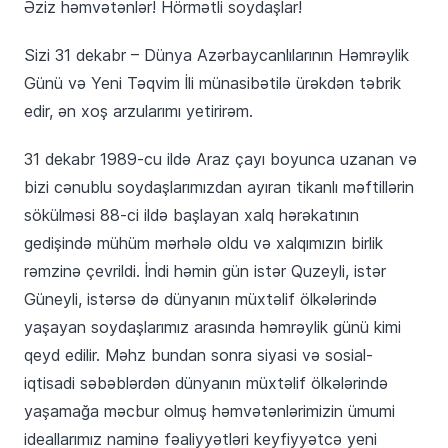
Əziz həmvətənlər! Hörmətli soydaşlar!
Sizi 31 dekabr – Dünya Azərbaycanlılarının Həmrəylik
Günü və Yeni Təqvim İli münasibətilə ürəkdən təbrik
edir, ən xoş arzularımı yetirirəm.
31 dekabr 1989-cu ildə Araz çayı boyunca uzanan və
bizi cənublu soydaşlarımızdan ayıran tikanlı məftillərin
sökülməsi 88-ci ildə başlayan xalq hərəkatının
gedişində mühüm mərhələ oldu və xalqımızın birlik
rəmzinə çevrildi. İndi həmin gün istər Quzeyli, istər
Güneyli, istərsə də dünyanın müxtəlif ölkələrində
yaşayan soydaşlarımız arasında həmrəylik günü kimi
qeyd edilir. Məhz bundan sonra siyasi və sosial-
iqtisadi səbəblərdən dünyanın müxtəlif ölkələrində
yaşamağa məcbur olmuş həmvətənlərimizin ümumi
ideallarımız naminə fəaliyyətləri keyfiyyətcə yeni