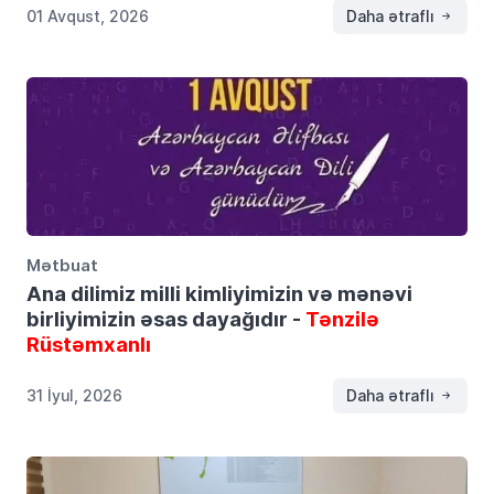
01 Avqust, 2026
Daha ətraflı
Mətbuat
Ana dilimiz milli kimliyimizin və mənəvi
birliyimizin əsas dayağıdır -
Tənzilə
Rüstəmxanlı
31 İyul, 2026
Daha ətraflı