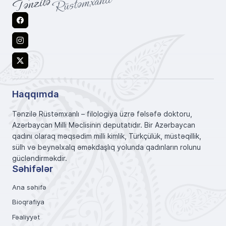
Facebook
Instagram
X
Haqqımda
Tənzilə Rüstəmxanlı – filologiya üzrə fəlsəfə doktoru,
Azərbaycan Milli Məclisinin deputatıdır. Bir Azərbaycan
qadını olaraq məqsədim milli kimlik, Türkçülük, müstəqillik,
sülh və beynəlxalq əməkdaşlıq yolunda qadınların rolunu
gücləndirməkdir.
Səhifələr
Ana səhifə
Bioqrafiya
Fəaliyyət