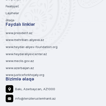
Fəaliyyət
Layihələr
Əlaqə
Faydalı linklər
www.president.az
www.mehriban-aliyeva.az
www.heydar-aliyev-foundation.org
www.heydaraliyevcenter.az
www.meclis.gov.az
www.azerbaijan.az
www.justiceforkhojaly.org
Bizimlə əlaqə
Bakı, Azərbaycan, AZ1000
info@tenzilerustemhanli.az