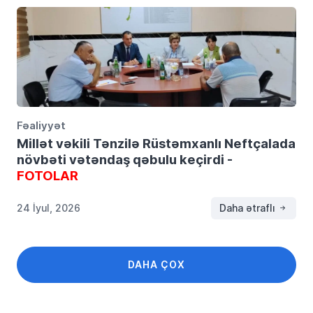
Fəaliyyət
Millət vəkili Tənzilə Rüstəmxanlı Neftçalada
növbəti vətəndaş qəbulu keçirdi -
FOTOLAR
24 İyul, 2026
Daha ətraflı
DAHA ÇOX