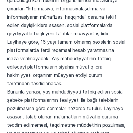
quruculuğu komitələrinin birgə iclasında müzakirəyə
çıxarılan “İnformasiya, informasiyalaşdırma və
informasiyanın mühafizəsi haqqında” qanuna təklif
edilən dəyişikliklərə əsasən, sosial platformalarda
qeydiyyatla bağlı yeni tələblər müəyyənləşdirilir.
Layihəyə görə, 16 yaşı tamam olmamış şəxslərin sosial
platformalarda fərdi rəqəmsal hesab yaratmasına
icazə verilməyəcək. Yaş məhdudiyyətinin tətbiq
ediləcəyi platformaların siyahısı müvafiq icra
hakimiyyəti orqanının müəyyən etdiyi qurum
tərəfindən təsdiqlənəcək.
Bununla yanaşı, yaş məhdudiyyəti tətbiq edilən sosial
şəbəkə platformalarının fəaliyyəti ilə bağlı tələblərin
pozulmasına görə cərimələr nəzərdə tutulur. Layihəyə
əsasən, tələb olunan məlumatların müvafiq quruma
təqdim edilməməsi, təqdimetmə müddətinin pozulması,