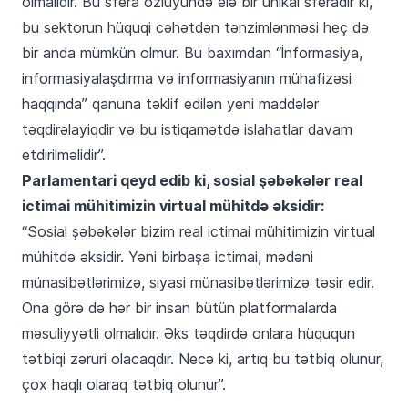
olmalıdır. Bu sfera özlüyündə elə bir unikal sferadır ki,
bu sektorun hüquqi cəhətdən tənzimlənməsi heç də
bir anda mümkün olmur. Bu baxımdan “İnformasiya,
informasiyalaşdırma və informasiyanın mühafizəsi
haqqında” qanuna təklif edilən yeni maddələr
təqdirəlayiqdir və bu istiqamətdə islahatlar davam
etdirilməlidir”.
Parlamentari qeyd edib ki, sosial şəbəkələr real
ictimai mühitimizin virtual mühitdə əksidir:
“Sosial şəbəkələr bizim real ictimai mühitimizin virtual
mühitdə əksidir. Yəni birbaşa ictimai, mədəni
münasibətlərimizə, siyasi münasibətlərimizə təsir edir.
Ona görə də hər bir insan bütün platformalarda
məsuliyyətli olmalıdır. Əks təqdirdə onlara hüququn
tətbiqi zəruri olacaqdır. Necə ki, artıq bu tətbiq olunur,
çox haqlı olaraq tətbiq olunur”.