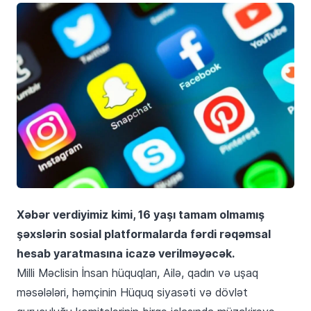
Xəbər verdiyimiz kimi, 16 yaşı tamam olmamış
şəxslərin sosial platformalarda fərdi rəqəmsal
hesab yaratmasına icazə verilməyəcək.
Milli Məclisin İnsan hüquqları, Ailə, qadın və uşaq
məsələləri, həmçinin Hüquq siyasəti və dövlət