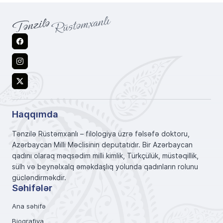
Facebook
Instagram
X
Haqqımda
Tənzilə Rüstəmxanlı – filologiya üzrə fəlsəfə doktoru,
Azərbaycan Milli Məclisinin deputatıdır. Bir Azərbaycan
qadını olaraq məqsədim milli kimlik, Türkçülük, müstəqillik,
sülh və beynəlxalq əməkdaşlıq yolunda qadınların rolunu
gücləndirməkdir.
Səhifələr
Ana səhifə
Bioqrafiya