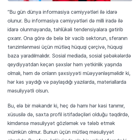
“Bu gün dünya informasiya cəmiyyətləri ilə idarə
olunur. Bu informasiya cəmiyyətləri də milli iradə ilə
idarə olunmayanda, təhlükəli tendensiyalara gətirib
çıxarır. Ona görə də belə bir vacib sektorun, sferanın
tənzimlənməsi üçün mütləq hüquqi çərçivə, hüquqi
baza yaradılmalıdır. Sosial mediada, sosial şəbəkələrdə
qeydiyyatdan keçən şəxslər həm yetkinlik yaşında
olmalı, həm də onların şəxsiyyəti müəyyənləşməlidir ki,
hər kəs yaydığı və paylaşdığı yazılarda, materiallarda
məsuliyyətli olsun.
Bu, elə bir məkandır ki, heç də hamı hər kəsi tanımır,
xüsusilə də, saxta profil istifadəçiləri olduğu təqdirdə,
kimdənsə məsuliyyət gözləmək və tələb etmək
mümkün olmur. Bunun üçün mütləq məsuliyyət