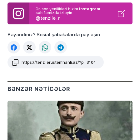
Ən son yenilikləri bizim
Instagram
səhifəmizdə izləyin
@tenzile_r
Bəyəndiniz? Sosial şəbəkələrdə paylaşın
https://tenzilerustemhanli.az/?p=3104
BƏNZƏR NƏTICƏLƏR