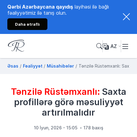
Qərbi Azərbaycana qayıdış
layihəsi ilə bağlı
fəaliyyətimiz ilə tanış olun.
Daha ətraflı
AZ
Tənzilə Rüstəmxanlı
Rəsmi internet səhifəsi
Əsas
Fəaliyyət
Müsahibələr
Tənzilə Rüstəmxanlı: Saxta pr
Tənzilə Rüstəmxanlı:
Saxta
profillərə görə məsuliyyət
artırılmalıdır
10 İyun, 2026 - 15:05
178 baxış