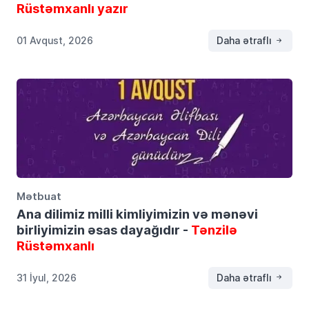
Rüstəmxanlı yazır
01 Avqust, 2026
Daha ətraflı
Mətbuat
Ana dilimiz milli kimliyimizin və mənəvi
birliyimizin əsas dayağıdır -
Tənzilə
Rüstəmxanlı
31 İyul, 2026
Daha ətraflı