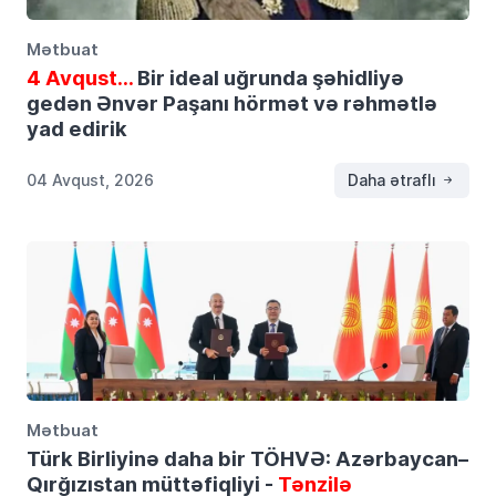
Mətbuat
4 Avqust…
Bir ideal uğrunda şəhidliyə
gedən Ənvər Paşanı hörmət və rəhmətlə
yad edirik
04 Avqust, 2026
Daha ətraflı
Mətbuat
Türk Birliyinə daha bir TÖHVƏ: Azərbaycan–
Qırğızıstan müttəfiqliyi -
Tənzilə