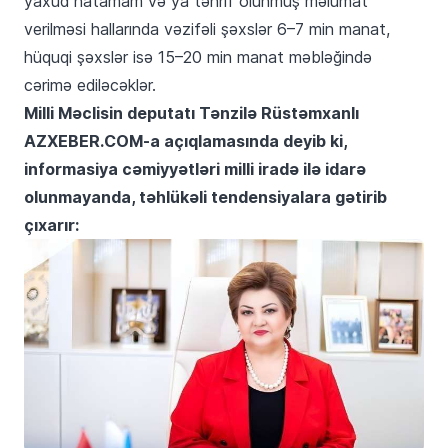
yaxud natamam və ya təhrif olunmuş məlumat
verilməsi hallarında vəzifəli şəxslər 6–7 min manat,
hüquqi şəxslər isə 15–20 min manat məbləğində
cərimə ediləcəklər.
Milli Məclisin deputatı Tənzilə Rüstəmxanlı
AZXEBER.COM-a açıqlamasında deyib ki,
informasiya cəmiyyətləri milli iradə ilə idarə
olunmayanda, təhlükəli tendensiyalara gətirib
çıxarır: