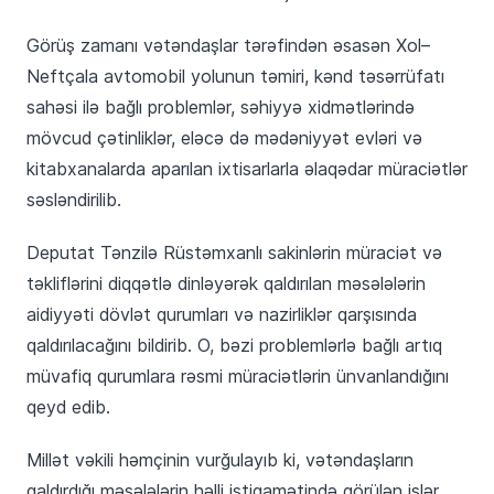
Görüş zamanı vətəndaşlar tərəfindən əsasən Xol–
Neftçala avtomobil yolunun təmiri, kənd təsərrüfatı
sahəsi ilə bağlı problemlər, səhiyyə xidmətlərində
mövcud çətinliklər, eləcə də mədəniyyət evləri və
kitabxanalarda aparılan ixtisarlarla əlaqədar müraciətlər
səsləndirilib.
Deputat Tənzilə Rüstəmxanlı sakinlərin müraciət və
təkliflərini diqqətlə dinləyərək qaldırılan məsələlərin
aidiyyəti dövlət qurumları və nazirliklər qarşısında
qaldırılacağını bildirib. O, bəzi problemlərlə bağlı artıq
müvafiq qurumlara rəsmi müraciətlərin ünvanlandığını
qeyd edib.
Millət vəkili həmçinin vurğulayıb ki, vətəndaşların
qaldırdığı məsələlərin həlli istiqamətində görülən işlər