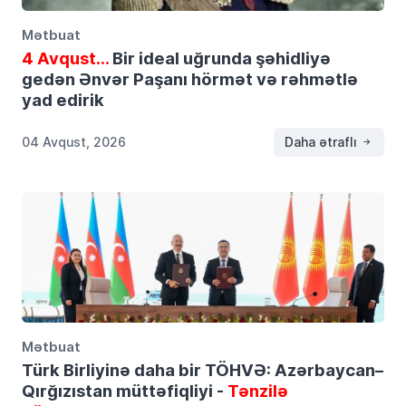
Mətbuat
4 Avqust…
Bir ideal uğrunda şəhidliyə
gedən Ənvər Paşanı hörmət və rəhmətlə
yad edirik
04 Avqust, 2026
Daha ətraflı
Mətbuat
Türk Birliyinə daha bir TÖHVƏ: Azərbaycan–
Qırğızıstan müttəfiqliyi -
Tənzilə