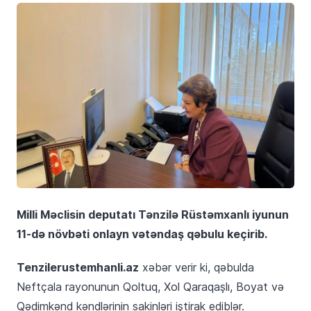
Milli Məclisin deputatı Tənzilə Rüstəmxanlı iyunun
11-də növbəti onlayn vətəndaş qəbulu keçirib.
Tenzilerustemhanli.az
xəbər verir ki, qəbulda
Neftçala rayonunun Qoltuq, Xol Qaraqaşlı, Boyat və
Qədimkənd kəndlərinin sakinləri iştirak ediblər.