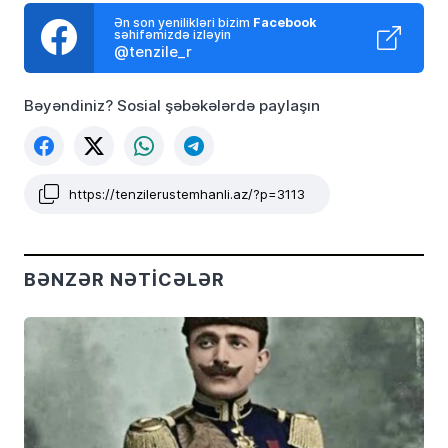
Ən son yenilikləri bizim
Facebook
səhifəmizdə izləyin
@tenzile_r
Bəyəndiniz? Sosial şəbəkələrdə paylaşın
https://tenzilerustemhanli.az/?p=3113
BƏNZƏR NƏTICƏLƏR