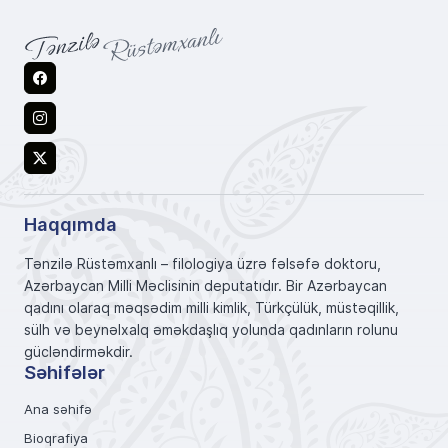
Facebook
Instagram
X
Haqqımda
Tənzilə Rüstəmxanlı – filologiya üzrə fəlsəfə doktoru,
Azərbaycan Milli Məclisinin deputatıdır. Bir Azərbaycan
qadını olaraq məqsədim milli kimlik, Türkçülük, müstəqillik,
sülh və beynəlxalq əməkdaşlıq yolunda qadınların rolunu
gücləndirməkdir.
Səhifələr
Ana səhifə
Bioqrafiya