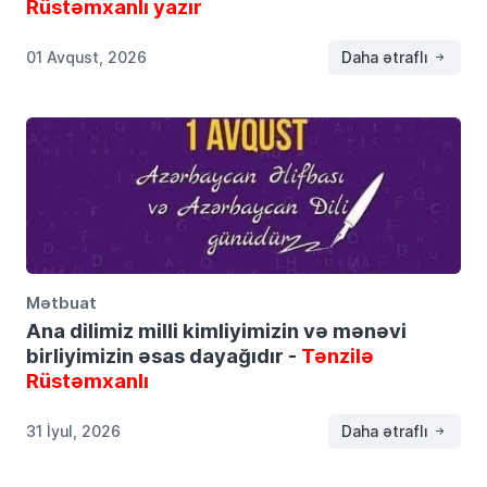
Rüstəmxanlı yazır
01 Avqust, 2026
Daha ətraflı
Mətbuat
Ana dilimiz milli kimliyimizin və mənəvi
birliyimizin əsas dayağıdır -
Tənzilə
Rüstəmxanlı
31 İyul, 2026
Daha ətraflı