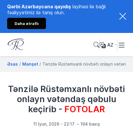
Qərbi Azərbaycana qayıdış
layihəsi ilə bağlı
fəaliyyətimiz ilə tanış olun.
Daha ətraflı
AZ
Tənzilə Rüstəmxanlı
Rəsmi internet səhifəsi
Əsas
Manşet
Tənzilə Rüstəmxanlı növbəti onlayn vətənda
Tənzilə Rüstəmxanlı növbəti
onlayn vətəndaş qəbulu
keçirib -
FOTOLAR
11 İyun, 2026 - 22:17
194 baxış