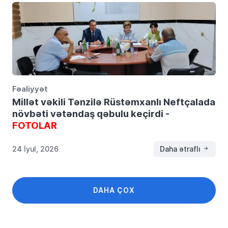
Fəaliyyət
Millət vəkili Tənzilə Rüstəmxanlı Neftçalada
növbəti vətəndaş qəbulu keçirdi -
FOTOLAR
24 İyul, 2026
Daha ətraflı
DAHA ÇOX