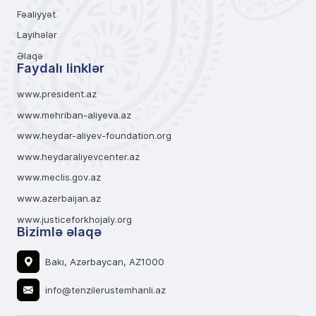
Fəaliyyət
Layihələr
Əlaqə
Faydalı linklər
www.president.az
www.mehriban-aliyeva.az
www.heydar-aliyev-foundation.org
www.heydaraliyevcenter.az
www.meclis.gov.az
www.azerbaijan.az
www.justiceforkhojaly.org
Bizimlə əlaqə
Bakı, Azərbaycan, AZ1000
info@tenzilerustemhanli.az