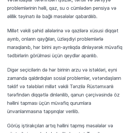
problemlərinin həlli, qaz, su o cümlədən pensiya və
əlillik təyinatı ilə bağlı məsələlər qabardılıb.
Millət vəkili şəhid ailələrinə və qazilərə xüsusi diqqət
ayırıb, onların qayğıları, üzləşdiyi problemlərlə
maraqlanıb, hər birini ayrı-ayrılıqda dinləyərək müvafiq
tədbirlərin görülməsi üçün qeydlər aparılıb.
Digər seçicilərin də hər birinin arzu və istəkləri, eyni
zamanda qaldırdıqları sosial problemlər, vətəndaşların
təklif və tələbləri millət vəkili Tənzilə Rüstəmxanlı
tərəfindən diqqətlə dinlənilib, qanun çərçivəsində öz
həllini tapması üçün müvafiq qurumlara
ünvanlanmasına tapşırıqlar verilib.
Görüş iştirakçıları artıq həllini tapmış məsələlər və