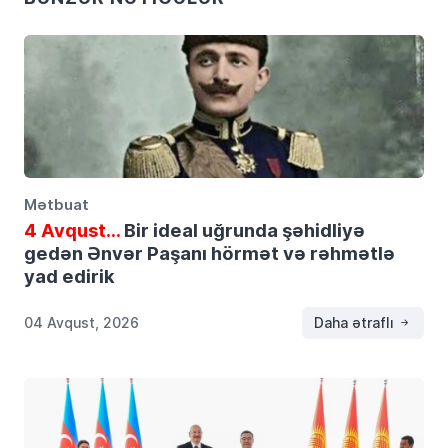
Mətbuat
4 Avqust…
Bir ideal uğrunda şəhidliyə
gedən Ənvər Paşanı hörmət və rəhmətlə
yad edirik
04 Avqust, 2026
Daha ətraflı