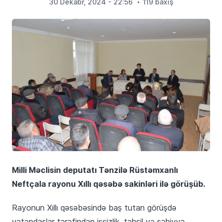
30 Dekabr, 2024 - 22:56
119 baxış
Milli Məclisin deputatı Tənzilə Rüstəmxanlı
Neftçala rayonu Xıllı qəsəbə sakinləri ilə görüşüb.
Rayonun Xıllı qəsəbəsində baş tutan görüşdə
vətəndaşlar tərəfindən işsizlik, təhsil və səhiyyə