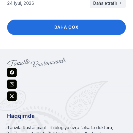
24 İyul, 2026
Daha ətraflı
DAHA ÇOX
Facebook
Instagram
X
Haqqımda
Tənzilə Rüstəmxanlı – filologiya üzrə fəlsəfə doktoru,