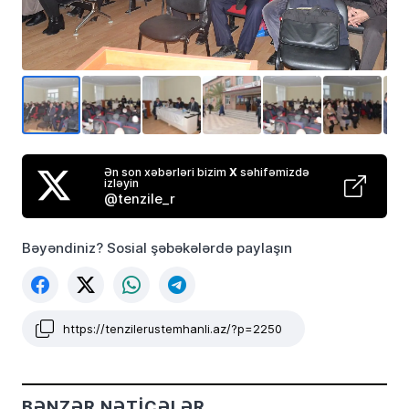
Ən son xəbərləri bizim
X
səhifəmizdə
izləyin
@tenzile_r
Bəyəndiniz? Sosial şəbəkələrdə paylaşın
https://tenzilerustemhanli.az/?p=2250
BƏNZƏR NƏTICƏLƏR