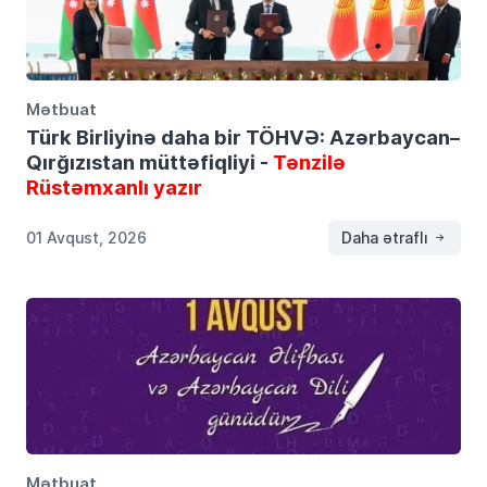
Mətbuat
Türk Birliyinə daha bir TÖHVƏ: Azərbaycan–
Qırğızıstan müttəfiqliyi -
Tənzilə
Rüstəmxanlı yazır
01 Avqust, 2026
Daha ətraflı
Mətbuat