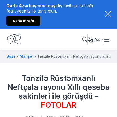
Qərbi Azərbaycana qayıdış
layihəsi ilə bağlı
fəaliyyətimiz ilə tanış olun.
Daha ətraflı
AZ
Tənzilə Rüstəmxanlı
Rəsmi internet səhifəsi
Əsas
Manşet
Tənzilə Rüstəmxanlı Neftçala rayonu Xıllı qə
Tənzilə Rüstəmxanlı
Neftçala rayonu Xıllı qəsəbə
sakinləri ilə görüşdü –
FOTOLAR