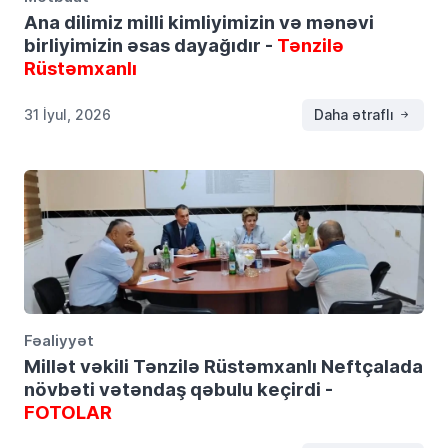
Ana dilimiz milli kimliyimizin və mənəvi
birliyimizin əsas dayağıdır -
Tənzilə
Rüstəmxanlı
31 İyul, 2026
Daha ətraflı
Fəaliyyət
Millət vəkili Tənzilə Rüstəmxanlı Neftçalada
növbəti vətəndaş qəbulu keçirdi -
FOTOLAR