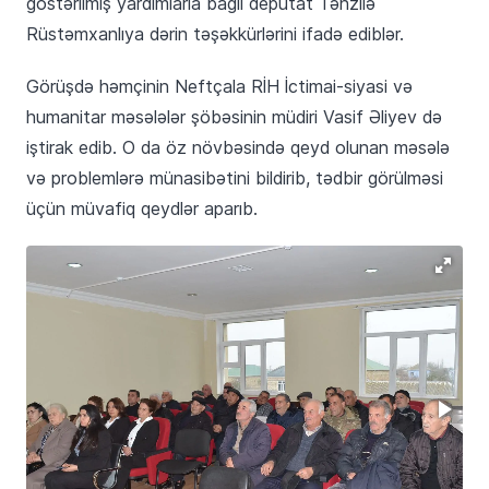
göstərilmiş yardımlarla bağlı deputat Tənzilə
Rüstəmxanlıya dərin təşəkkürlərini ifadə ediblər.
Görüşdə həmçinin Neftçala RİH İctimai-siyasi və
humanitar məsələlər şöbəsinin müdiri Vasif Əliyev də
iştirak edib. O da öz növbəsində qeyd olunan məsələ
və problemlərə münasibətini bildirib, tədbir görülməsi
üçün müvafiq qeydlər aparıb.