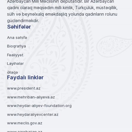
Azərbaycan Milli Məclisinin deputatıdır. Bir Azərbaycan
qadını olaraq məqsədim milli kimlik, Türkçülük, müstəqillik,
sülh və beynəlxalq əməkdaşlıq yolunda qadınların rolunu
gücləndirməkdir.
Səhifələr
Ana səhifə
Bioqrafiya
Fəaliyyət
Layihələr
Əlaqə
Faydalı linklər
www.president.az
www.mehriban-aliyeva.az
www.heydar-aliyev-foundation.org
www.heydaraliyevcenter.az
www.meclis.gov.az
www.azerbaijan.az