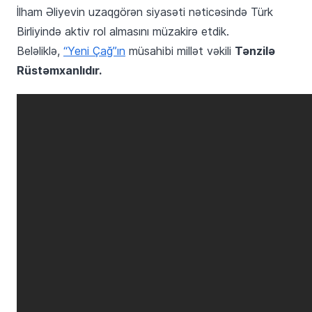
İlham Əliyevin uzaqgörən siyasəti nəticəsində Türk
Birliyində aktiv rol almasını müzakirə etdik.
Tənzilə
Beləliklə,
“Yeni Çağ”ın
müsahibi millət vəkili
Rüstəmxanlıdır.