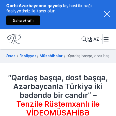
Qərbi Azərbaycana qayıdış
layihəsi ilə bağlı
fəaliyyətimiz ilə tanış olun.
Daha ətraflı
AZ
Tənzilə Rüstəmxanlı
Rəsmi internet səhifəsi
Əsas
Fəaliyyət
Müsahibələr
“Qardaş başqa, dost başqa, 
“Qardaş başqa, dost başqa,
Azərbaycanla Türkiyə iki
bədəndə bir candır” –
Tənzilə Rüstəmxanlı ilə
VİDEOMÜSAHİBƏ