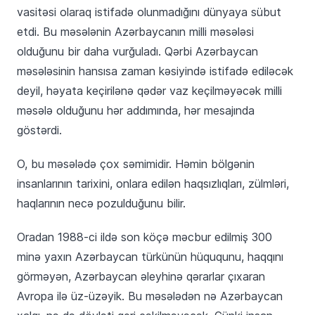
vasitəsi olaraq istifadə olunmadığını dünyaya sübut
etdi. Bu məsələnin Azərbaycanın milli məsələsi
olduğunu bir daha vurğuladı. Qərbi Azərbaycan
məsələsinin hansısa zaman kəsiyində istifadə ediləcək
deyil, həyata keçirilənə qədər vaz keçilməyəcək milli
məsələ olduğunu hər addımında, hər mesajında
göstərdi.
O, bu məsələdə çox səmimidir. Həmin bölgənin
insanlarının tarixini, onlara edilən haqsızlıqları, zülmləri,
haqlarının necə pozulduğunu bilir.
Oradan 1988-ci ildə son köçə məcbur edilmiş 300
minə yaxın Azərbaycan türkünün hüququnu, haqqını
görməyən, Azərbaycan əleyhinə qərarlar çıxaran
Avropa ilə üz-üzəyik. Bu məsələdən nə Azərbaycan