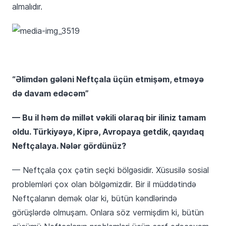
almalıdır.
“Əlimdən gələni Neftçala üçün etmişəm, etməyə
də davam edəcəm”
— Bu il həm də millət vəkili olaraq bir iliniz tamam
oldu. Türkiyəyə, Kiprə, Avropaya getdik, qayıdaq
Neftçalaya. Nələr gördünüz?
— Neftçala çox çətin seçki bölgəsidir. Xüsusilə sosial
problemləri çox olan bölgəmizdir. Bir il müddətində
Neftçalanın demək olar ki, bütün kəndlərində
görüşlərdə olmuşam. Onlara söz vermişdim ki, bütün