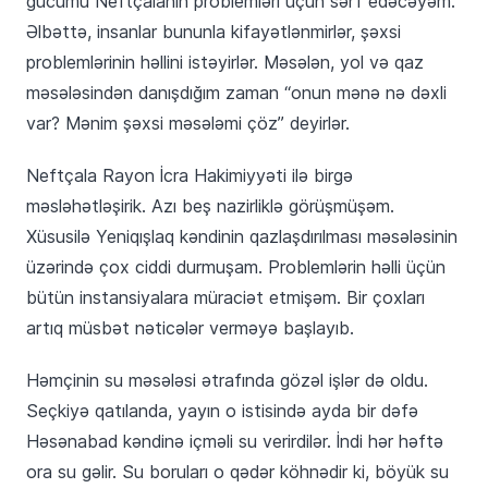
gücümü Neftçalanın problemləri üçün sərf edəcəyəm.
Əlbəttə, insanlar bununla kifayətlənmirlər, şəxsi
problemlərinin həllini istəyirlər. Məsələn, yol və qaz
məsələsindən danışdığım zaman “onun mənə nə dəxli
var? Mənim şəxsi məsələmi çöz” deyirlər.
Neftçala Rayon İcra Hakimiyyəti ilə birgə
məsləhətləşirik. Azı beş nazirliklə görüşmüşəm.
Xüsusilə Yeniqışlaq kəndinin qazlaşdırılması məsələsinin
üzərində çox ciddi durmuşam. Problemlərin həlli üçün
bütün instansiyalara müraciət etmişəm. Bir çoxları
artıq müsbət nəticələr verməyə başlayıb.
Həmçinin su məsələsi ətrafında gözəl işlər də oldu.
Seçkiyə qatılanda, yayın o istisində ayda bir dəfə
Həsənabad kəndinə içməli su verirdilər. İndi hər həftə
ora su gəlir. Su boruları o qədər köhnədir ki, böyük su