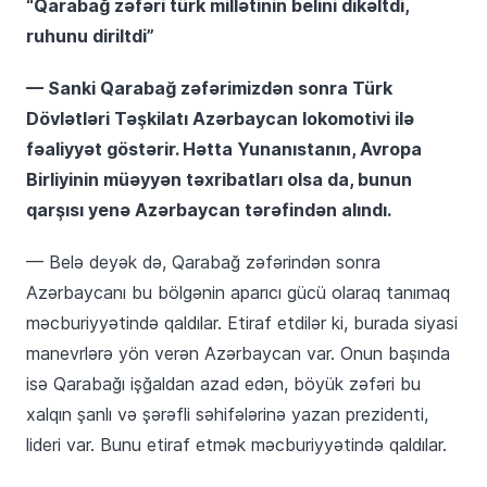
“Qarabağ zəfəri türk millətinin belini dikəltdi,
ruhunu diriltdi”
— Sanki Qarabağ zəfərimizdən sonra Türk
Dövlətləri Təşkilatı Azərbaycan lokomotivi ilə
fəaliyyət göstərir. Hətta Yunanıstanın, Avropa
Birliyinin müəyyən təxribatları olsa da, bunun
qarşısı yenə Azərbaycan tərəfindən alındı.
— Belə deyək də, Qarabağ zəfərindən sonra
Azərbaycanı bu bölgənin aparıcı gücü olaraq tanımaq
məcburiyyətində qaldılar. Etiraf etdilər ki, burada siyasi
manevrlərə yön verən Azərbaycan var. Onun başında
isə Qarabağı işğaldan azad edən, böyük zəfəri bu
xalqın şanlı və şərəfli səhifələrinə yazan prezidenti,
lideri var. Bunu etiraf etmək məcburiyyətində qaldılar.