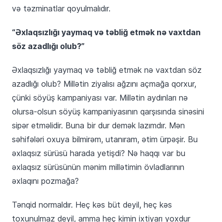
və təzminatlar qoyulmalıdır.
“Əxlaqsızlığı yaymaq və təbliğ etmək nə vaxtdan
söz azadlığı olub?”
Əxlaqsızlığı yaymaq və təbliğ etmək nə vaxtdan söz
azadlığı olub? Millətin ziyalısı ağzını açmağa qorxur,
çünki söyüş kampaniyası var. Millətin aydınları nə
olursa-olsun söyüş kampaniyasının qarşısında sinəsini
sipər etməlidir. Buna bir dur demək lazımdır. Mən
səhifələri oxuya bilmirəm, utanıram, ətim ürpəşir. Bu
əxlaqsız sürüsü harada yetişdi? Nə haqqı var bu
əxlaqsız sürüsünün mənim millətimin övladlarının
əxlaqını pozmağa?
Tənqid normaldır. Heç kəs büt deyil, heç kəs
toxunulmaz deyil, amma heç kimin ixtiyarı yoxdur