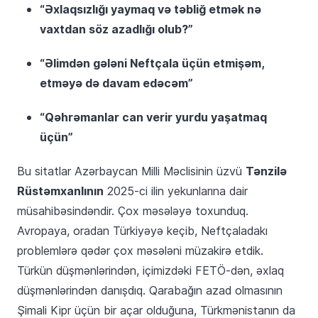
“Əxlaqsızlığı yaymaq və təbliğ etmək nə
vaxtdan söz azadlığı olub?”
“Əlimdən gələni Neftçala üçün etmişəm,
etməyə də davam edəcəm”
“Qəhrəmanlar can verir yurdu yaşatmaq
üçün”
Tənzilə
Bu sitatlar Azərbaycan Milli Məclisinin üzvü
Rüstəmxanlının
2025-ci ilin yekunlarına dair
müsahibəsindəndir. Çox məsələyə toxunduq.
Avropaya, oradan Türkiyəyə keçib, Neftçaladakı
problemlərə qədər çox məsələni müzakirə etdik.
Türkün düşmənlərindən, içimizdəki FETÖ-dən, əxlaq
düşmənlərindən danışdıq. Qarabağın azad olmasının
Şimali Kipr üçün bir açar olduğuna, Türkmənistanın da