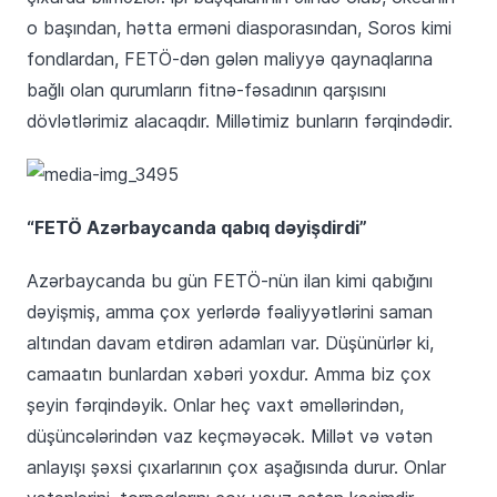
o başından, hətta erməni diasporasından, Soros kimi
fondlardan, FETÖ-dən gələn maliyyə qaynaqlarına
bağlı olan qurumların fitnə-fəsadının qarşısını
dövlətlərimiz alacaqdır. Millətimiz bunların fərqindədir.
“FETÖ Azərbaycanda qabıq dəyişdirdi”
Azərbaycanda bu gün FETÖ-nün ilan kimi qabığını
dəyişmiş, amma çox yerlərdə fəaliyyətlərini saman
altından davam etdirən adamları var. Düşünürlər ki,
camaatın bunlardan xəbəri yoxdur. Amma biz çox
şeyin fərqindəyik. Onlar heç vaxt əməllərindən,
düşüncələrindən vaz keçməyəcək. Millət və vətən
anlayışı şəxsi çıxarlarının çox aşağısında durur. Onlar