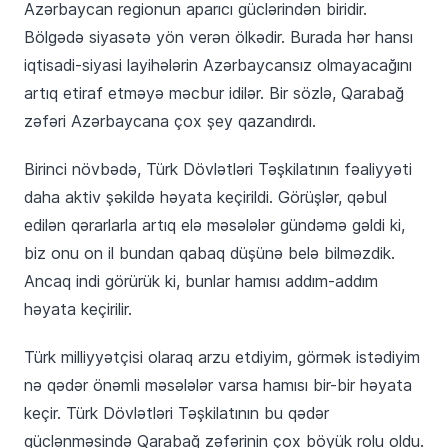
Azərbaycan regionun aparıcı güclərindən biridir.
Bölgədə siyasətə yön verən ölkədir. Burada hər hansı
iqtisadi-siyasi layihələrin Azərbaycansız olmayacağını
artıq etiraf etməyə məcbur idilər. Bir sözlə, Qarabağ
zəfəri Azərbaycana çox şey qazandırdı.
Birinci növbədə, Türk Dövlətləri Təşkilatının fəaliyyəti
daha aktiv şəkildə həyata keçirildi. Görüşlər, qəbul
edilən qərarlarla artıq elə məsələlər gündəmə gəldi ki,
biz onu on il bundan qabaq düşünə belə bilməzdik.
Ancaq indi görürük ki, bunlar hamısı addım-addım
həyata keçirilir.
Türk milliyyətçisi olaraq arzu etdiyim, görmək istədiyim
nə qədər önəmli məsələlər varsa hamısı bir-bir həyata
keçir. Türk Dövlətləri Təşkilatının bu qədər
güclənməsində Qarabağ zəfərinin çox böyük rolu oldu.