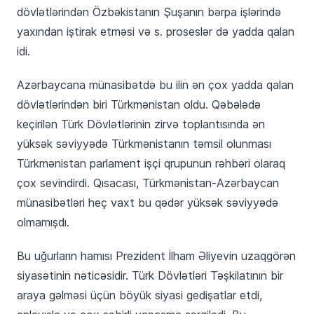
dövlətlərindən Özbəkistanın Şuşanın bərpa işlərində
yaxından iştirak etməsi və s. proseslər də yadda qalan
idi.
Azərbaycana münasibətdə bu ilin ən çox yadda qalan
dövlətlərindən biri Türkmənistan oldu. Qəbələdə
keçirilən Türk Dövlətlərinin zirvə toplantısında ən
yüksək səviyyədə Türkmənistanın təmsil olunması
Türkmənistan parlament işçi qrupunun rəhbəri olaraq
çox sevindirdi. Qısacası, Türkmənistan-Azərbaycan
münasibətləri heç vaxt bu qədər yüksək səviyyədə
olmamışdı.
Bu uğurların hamısı Prezident İlham Əliyevin uzaqgörən
siyasətinin nəticəsidir. Türk Dövlətləri Təşkilatının bir
araya gəlməsi üçün böyük siyasi gedişatlar etdi,