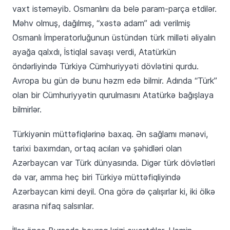
vaxt istəməyib. Osmanlını da belə param-parça etdilər.
Məhv olmuş, dağılmış, “xəstə adam” adı verilmiş
Osmanlı İmperatorluğunun üstündən türk milləti əliyalın
ayağa qalxdı, İstiqlal savaşı verdi, Atatürkün
öndərliyində Türkiyə Cümhuriyyəti dövlətini qurdu.
Avropa bu gün də bunu həzm edə bilmir. Adında “Türk”
olan bir Cümhuriyyətin qurulmasını Atatürkə bağışlaya
bilmirlər.
Türkiyənin müttəfiqlərinə baxaq. Ən sağlamı mənəvi,
tarixi baxımdan, ortaq acıları və şəhidləri olan
Azərbaycan var Türk dünyasında. Digər türk dövlətləri
də var, amma heç biri Türkiyə müttəfiqliyində
Azərbaycan kimi deyil. Ona görə də çalışırlar ki, iki ölkə
arasına nifaq salsınlar.