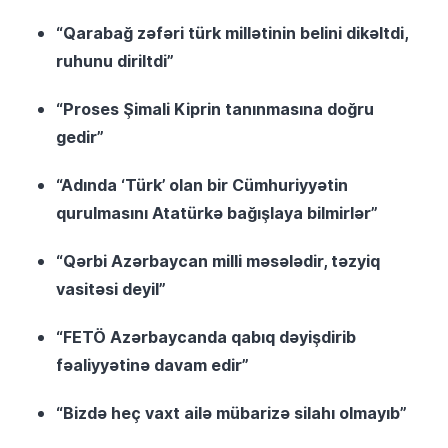
“Qarabağ zəfəri türk millətinin belini dikəltdi,
ruhunu diriltdi”
“Proses Şimali Kiprin tanınmasına doğru
gedir”
“Adında ‘Türk’ olan bir Cümhuriyyətin
qurulmasını Atatürkə bağışlaya bilmirlər”
“Qərbi Azərbaycan milli məsələdir, təzyiq
vasitəsi deyil”
“FETÖ Azərbaycanda qabıq dəyişdirib
fəaliyyətinə davam edir”
“Bizdə heç vaxt ailə mübarizə silahı olmayıb”