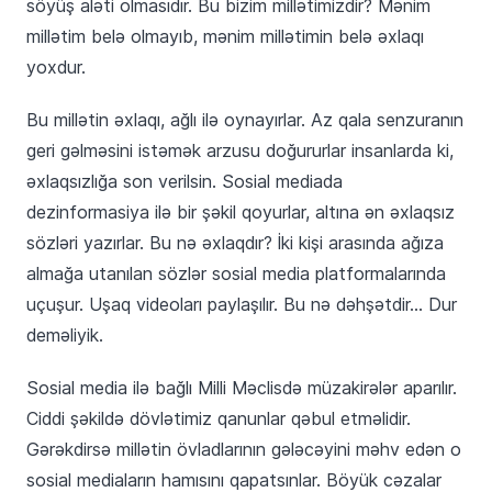
söyüş aləti olmasıdır. Bu bizim millətimizdir? Mənim
millətim belə olmayıb, mənim millətimin belə əxlaqı
yoxdur.
Bu millətin əxlaqı, ağlı ilə oynayırlar. Az qala senzuranın
geri gəlməsini istəmək arzusu doğururlar insanlarda ki,
əxlaqsızlığa son verilsin. Sosial mediada
dezinformasiya ilə bir şəkil qoyurlar, altına ən əxlaqsız
sözləri yazırlar. Bu nə əxlaqdır? İki kişi arasında ağıza
almağa utanılan sözlər sosial media platformalarında
uçuşur. Uşaq videoları paylaşılır. Bu nə dəhşətdir… Dur
deməliyik.
Sosial media ilə bağlı Milli Məclisdə müzakirələr aparılır.
Ciddi şəkildə dövlətimiz qanunlar qəbul etməlidir.
Gərəkdirsə millətin övladlarının gələcəyini məhv edən o
sosial mediaların hamısını qapatsınlar. Böyük cəzalar