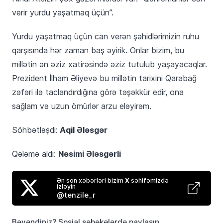
verir yurdu yaşatmaq üçün”.
Yurdu yaşatmaq üçün can verən şəhidlərimizin ruhu
qarşısında hər zaman baş əyirik. Onlar bizim, bu
millətin ən əziz xatirəsində əziz tutulub yaşayacaqlar.
Prezident İlham Əliyevə bu millətin tarixini Qarabağ
zəfəri ilə taclandırdığına görə təşəkkür edir, ona
sağlam və uzun ömürlər arzu eləyirəm.
Aqil Ələsgər
Söhbətləşdi:
Nəsimi Ələsgərli
Qələmə aldı:
Ən son xəbərləri bizim
X
səhifəmizdə
izləyin
@tenzile_r
Bəyəndiniz? Sosial şəbəkələrdə paylaşın