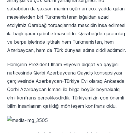
anlayışla və çox səbirli yanaşma sərgilədi. Bu
səbəbdən də şəxsən mənim üçün ən çox yadda qalan
məsələlərdən biri Türkmənistanın işğaldan azad
etdiyimiz Qarabağ torpaqlarında məscidin inşa edilməsi
ilə bağlı qərar qəbul etməsi oldu. Qarabağda quruculuq
və bərpa işlərində iştirakı həm Türkmənistan, həm
Azərbaycan, həm də Türk dünyası adına ciddi addımdır.
Həmçinin Prezident İlham Əliyevin diqqət və qayğısı
nəticəsində Qərbi Azərbaycana Qayıdış konsepsiyası
çərçivəsində Azərbaycan-Türkiyə Evi olaraq Ankarada
Qərbi Azərbaycan İcması ilə birgə böyük beynəlxalq
elmi konfrans gerçəkləşdirdik. Türkiyəmizin çox önəmli
bilim insanlarının qatıldığı möhtəşəm konfrans oldu.