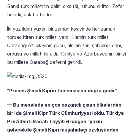
Sanki türk millətinin belini dikəltdi, ruhunu diriltdi. Zəfər
belədir, qələbə budur…
İki yüz ildən yuxarı bir zaman kəsiyində hər zaman
torpaq itirən türk milləti vardı. Həmin türk milləti
Qarabağı öz biləyinin gücü, alnının təri, şəhidinin qanı,
ordusu və milləti ilə aldı. Türkiyə və Azərbaycanın birliyi
bu millətə Qarabağ zəfərini gətirdi.
“Proses Şimali Kiprin tanınmasına doğru gedir”
— Bu məsələdə ən çox qazanclı çıxan ölkələrdən
biri də Şimali Kipr Türk Cümhuriyyəti oldu. Türkiyə
Prezidenti Rəcəb Tayyib Ərdoğan “yaxın
gələcəkdə Şimali Kipri müşahidəçi üzvlüyündən