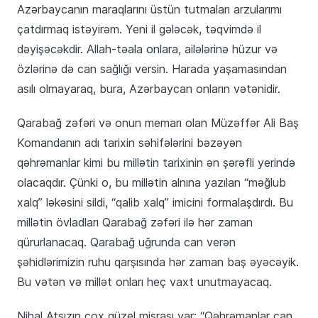
Azərbaycanın maraqlarını üstün tutmaları arzularımı
çatdırmaq istəyirəm. Yeni il gələcək, təqvimdə il
dəyişəcəkdir. Allah-təala onlara, ailələrinə hüzur və
özlərinə də can sağlığı versin. Harada yaşamasından
asılı olmayaraq, bura, Azərbaycan onların vətənidir.
Qarabağ zəfəri və onun memarı olan Müzəffər Ali Baş
Komandanın adı tarixin səhifələrini bəzəyən
qəhrəmanlar kimi bu millətin tarixinin ən şərəfli yerində
olacaqdır. Çünki o, bu millətin alnına yazılan “məğlub
xalq” ləkəsini sildi, “qalib xalq” imicini formalaşdırdı. Bu
millətin övladları Qarabağ zəfəri ilə hər zaman
qürurlanacaq. Qarabağ uğrunda can verən
şəhidlərimizin ruhu qarşısında hər zaman baş əyəcəyik.
Bu vətən və millət onları heç vaxt unutmayacaq.
Nihal Atsızın çox güzel misrası var: “Qəhrəmanlar can