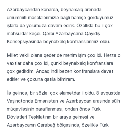
Azərbaycandan kənarda, beynəlxalq arenada
ümummilli məsələlərimizlə bağlı həmişə gördüyümüz
işlərlə də yolumuza davam edirik. Özəlliklə bu il çox
məhsuldar keçdi. Qərbi Azərbaycana Qayıdış
Konsepsiyasında beynəlxalq konfranslarımız oldu.
Millət vəkili olana qədər də mənim işim çox idi. Hətta o
vaxtlar daha çox idi, çünki beynəlxalq konfranslara
çox gedirdim. Ancaq indi bəzən konfranslara dəvət
edirlər və çoxuna qatıla bilmirəm.
İlə gəlincə, bir sözlə, çox əlamətdar il oldu. 8 avqustda
Vaşinqtonda Ermənistan və Azərbaycan arasında sülh
müqaviləsinin paraflanması, ondan öncə Türk
Dövlətləri Təşkilatının bir araya gəlməsi və
Azərbaycanın Qarabağ bölgəsində, özəlliklə Türk