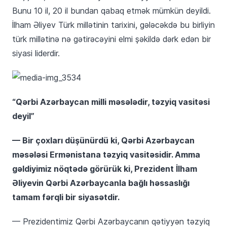
Bunu 10 il, 20 il bundan qabaq etmək mümkün deyildi.
İlham Əliyev Türk millətinin tarixini, gələcəkdə bu birliyin
türk millətinə nə gətirəcəyini elmi şəkildə dərk edən bir
siyasi liderdir.
“Qərbi Azərbaycan milli məsələdir, təzyiq vasitəsi
deyil”
— Bir çoxları düşünürdü ki, Qərbi Azərbaycan
məsələsi Ermənistana təzyiq vasitəsidir. Amma
gəldiyimiz nöqtədə görürük ki, Prezident İlham
Əliyevin Qərbi Azərbaycanla bağlı həssaslığı
tamam fərqli bir siyasətdir.
— Prezidentimiz Qərbi Azərbaycanın qətiyyən təzyiq