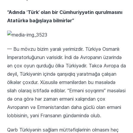
“Adında ‘Türk’ olan bir Cümhuriyyətin qurulmasını
Atatürkə bağışlaya bilmirlər”
— Bu mövzu bizim yaralı yerimizdir. Türkiyə Osmanlı
İmperatorluğunun varisidir. İndi də Avropanın üzərində
ən çox oyun qurduğu ölkə Türkiyədir. Təkcə Avropa da
deyil, Türkiyənin içində qarışıqlıq yaratmağa çalışan
ölkələr çoxdur. Xüsusilə ermənilərdən bu məsələdə
silah olaraq istifadə ediblər. “Erməni soyqırımı” məsələsi
də ona görə hər zaman erməni xalqından çox
Avropanın və Ermənistandan daha güclü olan erməni
lobbisinin, yəni Fransanın gündəmində olub.
Qərb Türkiyənin sağlam müttəfiqlərinin olmasını heç