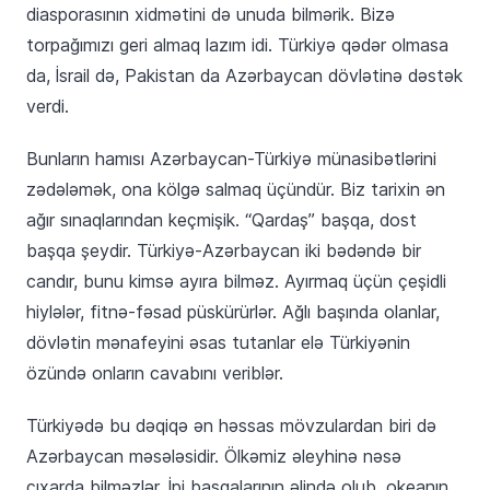
diasporasının xidmətini də unuda bilmərik. Bizə
torpağımızı geri almaq lazım idi. Türkiyə qədər olmasa
da, İsrail də, Pakistan da Azərbaycan dövlətinə dəstək
verdi.
Bunların hamısı Azərbaycan-Türkiyə münasibətlərini
zədələmək, ona kölgə salmaq üçündür. Biz tarixin ən
ağır sınaqlarından keçmişik. “Qardaş” başqa, dost
başqa şeydir. Türkiyə-Azərbaycan iki bədəndə bir
candır, bunu kimsə ayıra bilməz. Ayırmaq üçün çeşidli
hiylələr, fitnə-fəsad püskürürlər. Ağlı başında olanlar,
dövlətin mənafeyini əsas tutanlar elə Türkiyənin
özündə onların cavabını veriblər.
Türkiyədə bu dəqiqə ən həssas mövzulardan biri də
Azərbaycan məsələsidir. Ölkəmiz əleyhinə nəsə
çıxarda bilməzlər. İpi başqalarının əlində olub, okeanın