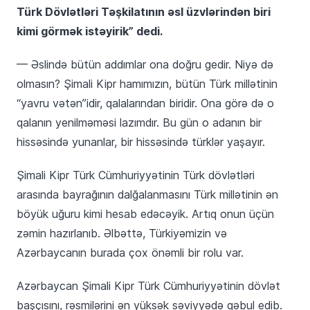
Türk Dövlətləri Təşkilatının əsl üzvlərindən biri
kimi görmək istəyirik” dedi.
— Əslində bütün addımlar ona doğru gedir. Niyə də
olmasın? Şimali Kipr hamımızın, bütün Türk millətinin
“yavru vətən”idir, qalalarından biridir. Ona görə də o
qalanın yenilməməsi lazımdır. Bu gün o adanın bir
hissəsində yunanlar, bir hissəsində türklər yaşayır.
Şimali Kipr Türk Cümhuriyyətinin Türk dövlətləri
arasında bayrağının dalğalanmasını Türk millətinin ən
böyük uğuru kimi hesab edəcəyik. Artıq onun üçün
zəmin hazırlanıb. Əlbəttə, Türkiyəmizin və
Azərbaycanın burada çox önəmli bir rolu var.
Azərbaycan Şimali Kipr Türk Cümhuriyyətinin dövlət
başçısını, rəsmilərini ən yüksək səviyyədə qəbul edib.