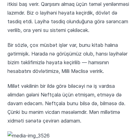
itkisi baş verir. Qarşısını almaq üçün təməl yenilənməsi
lazımdır. Biz o layihəni həyata keçirdik, dövlət də
təsdiq etdi. Layihə təsdiq olunduğuna görə sərəncam
verilib, ora yeni su sistemi çəkiləcək.
Bir sözlə, çox müsbət işlər var, bunu kitab halına
gətirmişik. Harada nə görüşümüz olub, hansı layihələr
bizim təklifimizlə həyata keçirilib — hamısının
hesabatını dövlətimizə, Milli Məclisə veririk.
Millət vəkilinin bir ildə görə biləcəyi nə iş vardısa
əlimdən gələni Neftçala üçün etmişəm, etməyə də
davam edəcəm. Neftçala bunu bilsə də, bilməsə də.
Çünki bu mənim vicdan məsələmdir. Mən millətimə
xidməti sənətə çevirən adamam.