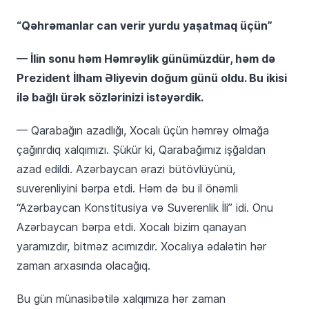
“Qəhrəmanlar can verir yurdu yaşatmaq üçün”
— İlin sonu həm Həmrəylik günümüzdür, həm də
Prezident İlham Əliyevin doğum günü oldu. Bu ikisi
ilə bağlı ürək sözlərinizi istəyərdik.
— Qarabağın azadlığı, Xocalı üçün həmrəy olmağa
çağırırdıq xalqımızı. Şükür ki, Qarabağımız işğaldan
azad edildi. Azərbaycan ərazi bütövlüyünü,
suverenliyini bərpa etdi. Həm də bu il önəmli
“Azərbaycan Konstitusiya və Suverenlik İli” idi. Onu
Azərbaycan bərpa etdi. Xocalı bizim qanayan
yaramızdır, bitməz acımızdır. Xocalıya ədalətin hər
zaman arxasında olacağıq.
Bu gün münasibətilə xalqımıza hər zaman