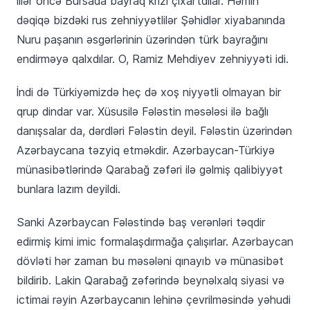
İllər öncə Bursada bayraq krizi çıxartdılar. Həmin
dəqiqə bizdəki rus zehniyyətlilər Şəhidlər xiyabanında
Nuru paşanın əsgərlərinin üzərindən türk bayrağını
endirməyə qalxdılar. O, Ramiz Mehdiyev zehniyyəti idi.
İndi də Türkiyəmizdə heç də xoş niyyətli olmayan bir
qrup dindar var. Xüsusilə Fələstin məsələsi ilə bağlı
danışsalar da, dərdləri Fələstin deyil. Fələstin üzərindən
Azərbaycana təzyiq etməkdir. Azərbaycan-Türkiyə
münasibətlərində Qarabağ zəfəri ilə gəlmiş qalibiyyət
bunlara lazım deyildi.
Sanki Azərbaycan Fələstində baş verənləri təqdir
edirmiş kimi imic formalaşdırmağa çalışırlar. Azərbaycan
dövləti hər zaman bu məsələni qınayıb və münasibət
bildirib. Lakin Qarabağ zəfərində beynəlxalq siyasi və
ictimai rəyin Azərbaycanın lehinə çevrilməsində yəhudi