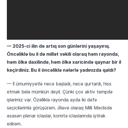
— 2025-ci ilin də artıq son günlərini yaşayırıq.
Öncəliklə bu il də millət vəkili olaraq həm rayonda,
həm ölkə daxilində, həm ölkə xaricində qaynar bir il
keçirdiniz. Bu il öncəliklə nələrlə yadınızda qaldı?
— İl ümumiyyətlə necə başladı, necə qurtardı, hiss
etmək belə mümkün deyil. Çünki çox aktiv tempdə
işlərimiz var. Özəlliklə rayonda ayda iki dəfə
seçicilərimlə görüşürəm. Əlavə olaraq Milli Məclisdə
əsasən plenar iclaslar, komitə iclaslarında iştirak
edirəm.