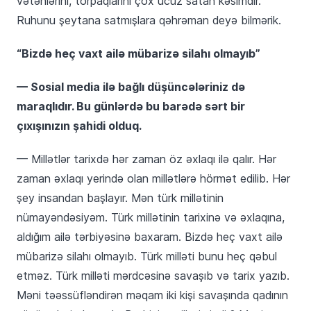
vətənlərini, torpaqlarını çox ucuz satan kəsimdir.
Ruhunu şeytana satmışlara qəhrəman deyə bilmərik.
“Bizdə heç vaxt ailə mübarizə silahı olmayıb”
— Sosial media ilə bağlı düşüncələriniz də
maraqlıdır. Bu günlərdə bu barədə sərt bir
çıxışınızın şahidi olduq.
— Millətlər tarixdə hər zaman öz əxlaqı ilə qalır. Hər
zaman əxlaqı yerində olan millətlərə hörmət edilib. Hər
şey insandan başlayır. Mən türk millətinin
nümayəndəsiyəm. Türk millətinin tarixinə və əxlaqına,
aldığım ailə tərbiyəsinə baxaram. Bizdə heç vaxt ailə
mübarizə silahı olmayıb. Türk milləti bunu heç qəbul
etməz. Türk milləti mərdcəsinə savaşıb və tarix yazıb.
Məni təəssüfləndirən məqam iki kişi savaşında qadının