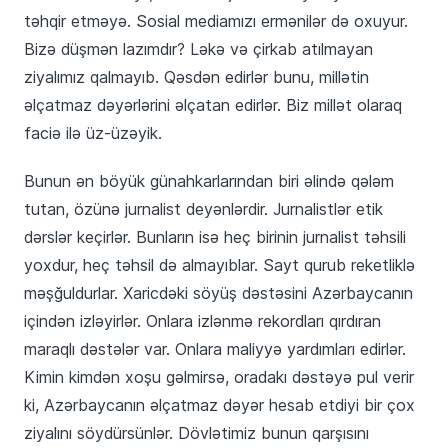
təhqir etməyə. Sosial mediamızı ermənilər də oxuyur.
Bizə düşmən lazımdır? Ləkə və çirkab atılmayan
ziyalımız qalmayıb. Qəsdən edirlər bunu, millətin
əlçatmaz dəyərlərini əlçatan edirlər. Biz millət olaraq
faciə ilə üz-üzəyik.
Bunun ən böyük günahkarlarından biri əlində qələm
tutan, özünə jurnalist deyənlərdir. Jurnalistlər etik
dərslər keçirlər. Bunların isə heç birinin jurnalist təhsili
yoxdur, heç təhsil də almayıblar. Sayt qurub reketliklə
məşğuldurlar. Xaricdəki söyüş dəstəsini Azərbaycanın
içindən izləyirlər. Onlara izlənmə rekordları qırdıran
maraqlı dəstələr var. Onlara maliyyə yardımları edirlər.
Kimin kimdən xoşu gəlmirsə, oradakı dəstəyə pul verir
ki, Azərbaycanın əlçatmaz dəyər hesab etdiyi bir çox
ziyalını söydürsünlər. Dövlətimiz bunun qarşısını