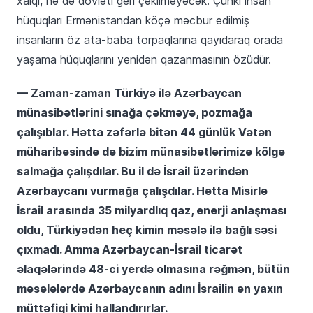
xalqı, nə də dövləti geri çəkilməyəcək. Çünki insan
hüquqları Ermənistandan köçə məcbur edilmiş
insanların öz ata-baba torpaqlarına qayıdaraq orada
yaşama hüquqlarını yenidən qazanmasının özüdür.
— Zaman-zaman Türkiyə ilə Azərbaycan
münasibətlərini sınağa çəkməyə, pozmağa
çalışıblar. Hətta zəfərlə bitən 44 günlük Vətən
müharibəsində də bizim münasibətlərimizə kölgə
salmağa çalışdılar. Bu il də İsrail üzərindən
Azərbaycanı vurmağa çalışdılar. Hətta Misirlə
İsrail arasında 35 milyardlıq qaz, enerji anlaşması
oldu, Türkiyədən heç kimin məsələ ilə bağlı səsi
çıxmadı. Amma Azərbaycan-İsrail ticarət
əlaqələrində 48-ci yerdə olmasına rəğmən, bütün
məsələlərdə Azərbaycanın adını İsrailin ən yaxın
müttəfiqi kimi hallandırırlar.