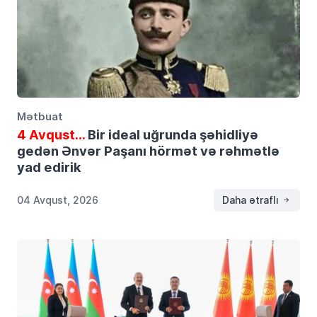
Mətbuat
4 Avqust…
Bir ideal uğrunda şəhidliyə
gedən Ənvər Paşanı hörmət və rəhmətlə
yad edirik
04 Avqust, 2026
Daha ətraflı