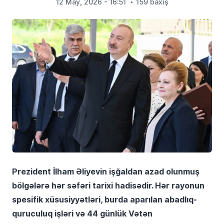
12 May, 2026 - 16:51
159 baxış
Prezident İlham Əliyevin işğaldan azad olunmuş
bölgələrə hər səfəri tarixi hadisədir. Hər rayonun
spesifik xüsusiyyətləri, burda aparılan abadlıq-
quruculuq işləri və 44 günlük Vətən