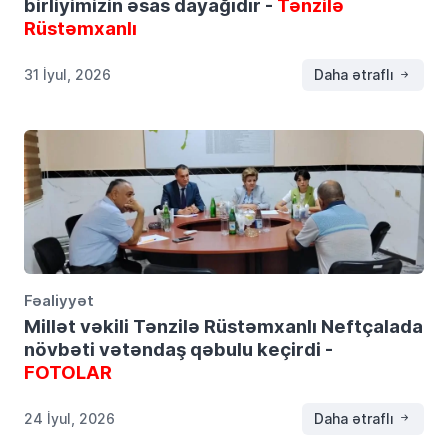
birliyimizin əsas dayağıdır -
Tənzilə
Rüstəmxanlı
31 İyul, 2026
Daha ətraflı
Fəaliyyət
Millət vəkili Tənzilə Rüstəmxanlı Neftçalada
növbəti vətəndaş qəbulu keçirdi -
FOTOLAR
24 İyul, 2026
Daha ətraflı