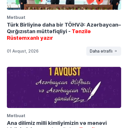
Mətbuat
Türk Birliyinə daha bir TÖHVƏ: Azərbaycan–
Qırğızıstan müttəfiqliyi -
Tənzilə
Rüstəmxanlı yazır
01 Avqust, 2026
Daha ətraflı
Mətbuat
Ana dilimiz milli kimliyimizin və mənəvi