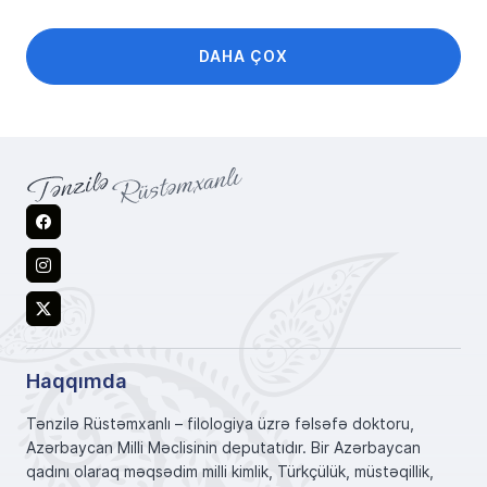
DAHA ÇOX
Facebook
Instagram
X
Haqqımda
Tənzilə Rüstəmxanlı – filologiya üzrə fəlsəfə doktoru,
Azərbaycan Milli Məclisinin deputatıdır. Bir Azərbaycan
qadını olaraq məqsədim milli kimlik, Türkçülük, müstəqillik,