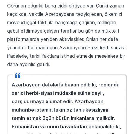
Görünən odur ki, buna ciddi ehtiyac var. Çünki zaman
keçdikcə, vaxtilə Azərbaycana təzyiq edən, ölkəmizi
mövcud işğal faktı ilə barışmağa çağıran, reallıqları
qəbul etdirməyə çalışan tərəflər bu gün də müxtəlif
platformalarda yenidən aktivləşirlər. Onları hər dəfə
yerində oturtmaq üçün Azərbaycan Prezidenti sərrast
ifadələrlə, tarixi faktlara istinad etməklə məsələlərə bir
daha aydınlıq gətirir.
Azərbaycan dəfələrlə bəyan edib ki, regionda
xarici hərbi-siyasi müdaxilə sülhə deyil,
qarşıdurmaya xidmət edir. Azərbaycan
müharibə istəmir, lakin öz təhlükəsizliyini
təmin etmək üçün bütün imkanlara malikdir.
Ermənistan və onun havadarları anlamalıdır ki,