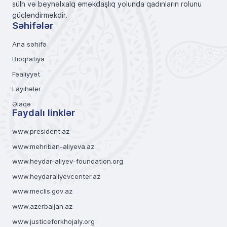
sülh və beynəlxalq əməkdaşlıq yolunda qadınların rolunu
gücləndirməkdir.
Səhifələr
Ana səhifə
Bioqrafiya
Fəaliyyət
Layihələr
Əlaqə
Faydalı linklər
www.president.az
www.mehriban-aliyeva.az
www.heydar-aliyev-foundation.org
www.heydaraliyevcenter.az
www.meclis.gov.az
www.azerbaijan.az
www.justiceforkhojaly.org