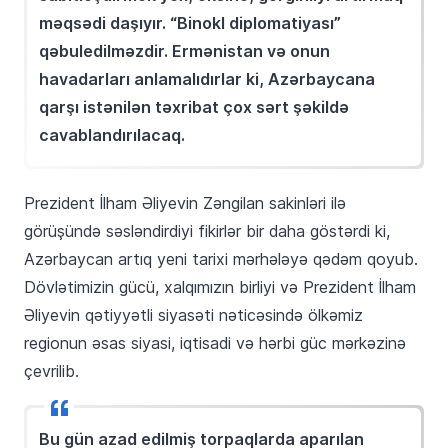
məqsədi daşıyır. “Binokl diplomatiyası”
qəbuledilməzdir. Ermənistan və onun
havadarları anlamalıdırlar ki, Azərbaycana
qarşı istənilən təxribat çox sərt şəkildə
cavablandırılacaq.
Prezident İlham Əliyevin Zəngilan sakinləri ilə
görüşündə səsləndirdiyi fikirlər bir daha göstərdi ki,
Azərbaycan artıq yeni tarixi mərhələyə qədəm qoyub.
Dövlətimizin gücü, xalqımızın birliyi və Prezident İlham
Əliyevin qətiyyətli siyasəti nəticəsində ölkəmiz
regionun əsas siyasi, iqtisadi və hərbi güc mərkəzinə
çevrilib.
Bu gün azad edilmiş torpaqlarda aparılan