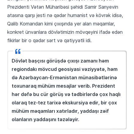
Prezidenti Vətən Müharibəsi şəhidi Samir Sarıyevin
atasına qarşı jesti nə qədər humanist və kövrək idisə,
Qalib Komandan kimi çıxışında yer alan məqamlar,
konkret ünvanlara dövlətimizin mövqeyini ifadə edən
fikirlər bir o qədər sərt və qətiyyətli idi.
Dövlət başçısı görüşdə çıxışı zamanı həm
regiondakı mövcud geosiyasi vəziyyətə, həm
də Azərbaycan-Ermənistan münasibətlərinə
toxunaraq mühüm mesajlar verib. Prezident
hər dəfə bu cür görüş və tədbirlərdə çox haqlı
olaraq tez-tez tarixə ekskursiya edir, bir çox
mühüm məqamları xatırladır, yaddaşı zəif
olanların yaddaşını təzələyir.