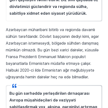
dövlətimizi gücləndirir və regionda sülhə,
sabitliyə xidmət edən siyasət yürüdürük.
Azərbaycan müharibəni bitirib və regionda davamlı
sülhün tərəfdarıdır. Dövlət başçısının dediyi kimi, əgər
Azərbaycan istəməsəydi, bölgədə sülhdən danışmaq
mümkün olmazdı. Bu gün bəzi xarici dairələr, xüsusilə
Fransa Prezidenti Emmanuel Makron populist
bəyanatlarla Ermənistanı müdafiə etməyə çalışır.
Halbuki 2020-ci ildə Ermənistan ağır məğlubiyyətə
uğrayanda həmin dairələr heç nə edə bilmədilər.
Bu gün sərhəddə yerləşdirilən dırnaqarası
Avropa müşahidəçiləri də vəziyyəti
sabitləşdirmək yox, əksinə, gərginliyi artırmaq