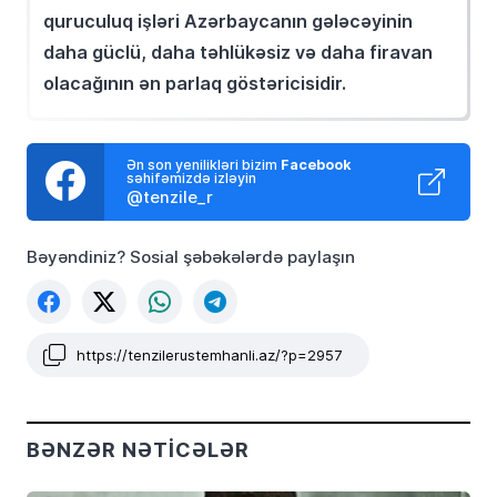
quruculuq işləri Azərbaycanın gələcəyinin
daha güclü, daha təhlükəsiz və daha firavan
olacağının ən parlaq göstəricisidir.
Ən son yenilikləri bizim
Facebook
səhifəmizdə izləyin
@tenzile_r
Bəyəndiniz? Sosial şəbəkələrdə paylaşın
https://tenzilerustemhanli.az/?p=2957
BƏNZƏR NƏTICƏLƏR