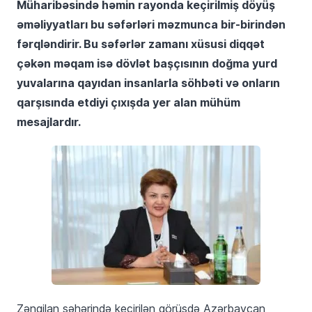
Müharibəsində həmin rayonda keçirilmiş döyüş
əməliyyatları bu səfərləri məzmunca bir-birindən
fərqləndirir. Bu səfərlər zamanı xüsusi diqqət
çəkən məqam isə dövlət başçısının doğma yurd
yuvalarına qayıdan insanlarla söhbəti və onların
qarşısında etdiyi çıxışda yer alan mühüm
mesajlardır.
Zəngilan şəhərində keçirilən görüşdə Azərbaycan