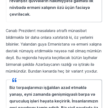
revanşist qüvvələrin hakimiyyətə gəlməsi ilk
növbədə erməni xalqının özü üçün faciəyə
çevriləcək.
Cənab Prezident məsələlərə ətraflı münasibət
bildirməklə bir daha onlara xatırlatdı ki, öz yerlərini
bilsinlər. Yalandan guya Ermənistana və erməni xalqına
dəstək nümayiş etdirməklə nəyəsə nail olmaq mümkün
deyil. Bu regionda həyata keçiriləcək bütün layihələr
birmənalı şəkildə Azərbaycanın razılığı və iştirakı ilə
mümkündür. Bundan kənarda heç bir variant yoxdur.
Biz torpaqlarımızı işğaldan azad etməklə
yanaşı, eyni zamanda genişmiqyaslı bərpa və
quruculuq işləri həyata keçiririk. İnsanlarımızın
geri qayıdışını təmin edirik. Biz sivil qaydada öz