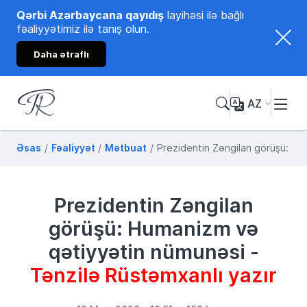
Qərbi Azərbaycana qayıdış
layihəsi ilə bağlı
fəaliyyətimiz ilə tanış olun.
Daha ətraflı
AZ
Tənzilə Rüstəmxanlı
Rəsmi internet səhifəsi
Əsas
Fəaliyyət
Mətbuat
Prezidentin Zəngilan görüşü: Hu
Prezidentin Zəngilan
görüşü: Humanizm və
qətiyyətin nümunəsi -
Tənzilə Rüstəmxanlı yazır