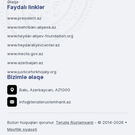
Əlaqə
Faydalı linklər
www.president.az
www.mehriban-aliyeva.az
www.heydar-aliyev-foundation.org
www.heydaraliyevcenter.az
www.meclis.gov.az
www.azerbaijan.az
www.justiceforkhojaly.org
Bizimlə əlaqə
Bakı, Azərbaycan, AZ1000
info@tenzilerustemhanli.az
Bütün hüquqları qorunur.
Tənzilə Rüstəmxanlı
- © 2014-2026 •
Məxfilik siyasəti