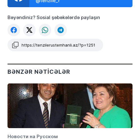
@tenzile_r
Bəyəndiniz? Sosial şəbəkələrdə paylaşın
https://tenzilerustemhanli.az/?p=1251
BƏNZƏR NƏTICƏLƏR
Новости на Русском