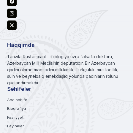
Facebook
Instagram
X
Haqqımda
Tənzilə Rüstəmxanlı – filologiya üzrə fəlsəfə doktoru,
Azərbaycan Milli Məclisinin deputatıdır. Bir Azərbaycan
qadını olaraq məqsədim milli kimlik, Türkçülük, müstəqillik,
sülh və beynəlxalq əməkdaşlıq yolunda qadınların rolunu
gücləndirməkdir.
Səhifələr
Ana səhifə
Bioqrafiya
Fəaliyyət
Layihələr