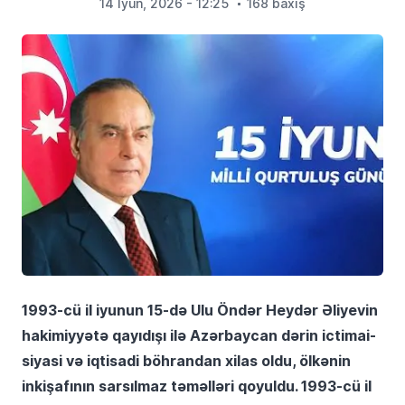
14 İyun, 2026 - 12:25
168 baxış
1993-cü il iyunun 15-də Ulu Öndər Heydər Əliyevin
hakimiyyətə qayıdışı ilə Azərbaycan dərin ictimai-
siyasi və iqtisadi böhrandan xilas oldu, ölkənin
inkişafının sarsılmaz təməlləri qoyuldu. 1993-cü il