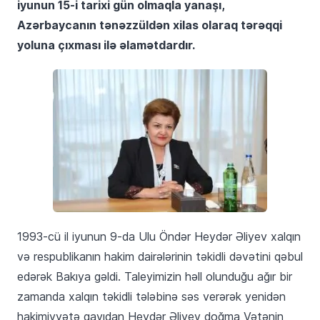
iyunun 15-i tarixi gün olmaqla yanaşı,
Azərbaycanın tənəzzüldən xilas olaraq tərəqqi
yoluna çıxması ilə əlamətdardır.
1993-cü il iyunun 9-da Ulu Öndər Heydər Əliyev xalqın
və respublikanın hakim dairələrinin təkidli dəvətini qəbul
edərək Bakıya gəldi. Taleyimizin həll olunduğu ağır bir
zamanda xalqın təkidli tələbinə səs verərək yenidən
hakimiyyətə qayıdan Heydər Əliyev doğma Vətənin