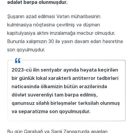
ədalət bərpa olunmuşdur.
Şuşanın azad edilməsi Vətən müharibəsinin
kulminasiya nöqtəsinə çevrilmiş və düşmən
kapitulyasiya aktını imzalamağa məcbur olmuşdur.
Bununla xalqımızın 30 ilə yaxın davam edən həsrətinə
son qoyulmuşdur.
2023-cü ilin sentyabr ayında həyata keçirilən
bir günlük lokal xarakterli antiterror tədbirləri
nəticəsində ölkəmizin bütün ərazilərində
dövlət suverenliyi tam bərpa edilmiş,
qanunsuz silahlı birləşmələr tərksilah olunmuş
və separatizmə son qoyulmuşdur.
Bu gün Qarabağ və Şərqi Zəngəzurda aparılan