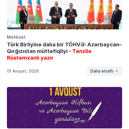
Mətbuat
Türk Birliyinə daha bir TÖHVƏ: Azərbaycan–
Qırğızıstan müttəfiqliyi -
Tənzilə
Rüstəmxanlı yazır
01 Avqust, 2026
Daha ətraflı