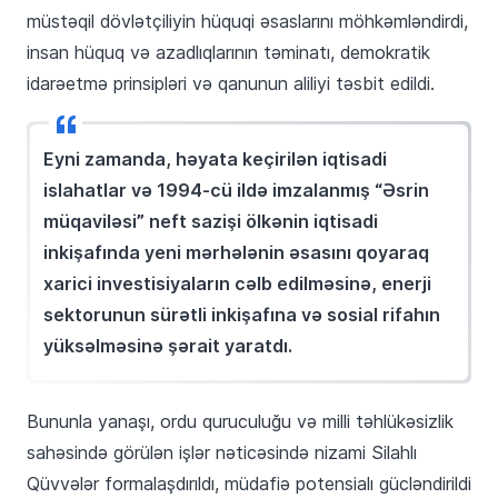
müstəqil dövlətçiliyin hüquqi əsaslarını möhkəmləndirdi,
insan hüquq və azadlıqlarının təminatı, demokratik
idarəetmə prinsipləri və qanunun aliliyi təsbit edildi.
Eyni zamanda, həyata keçirilən iqtisadi
islahatlar və 1994-cü ildə imzalanmış “Əsrin
müqaviləsi” neft sazişi ölkənin iqtisadi
inkişafında yeni mərhələnin əsasını qoyaraq
xarici investisiyaların cəlb edilməsinə, enerji
sektorunun sürətli inkişafına və sosial rifahın
yüksəlməsinə şərait yaratdı.
Bununla yanaşı, ordu quruculuğu və milli təhlükəsizlik
sahəsində görülən işlər nəticəsində nizami Silahlı
Qüvvələr formalaşdırıldı, müdafiə potensialı gücləndirildi