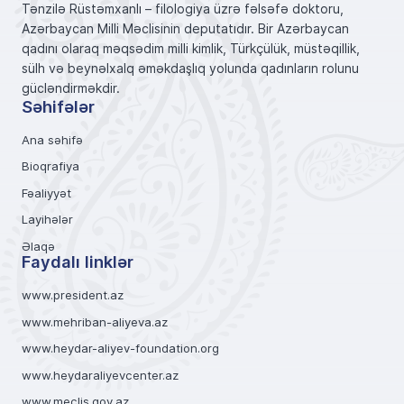
Tənzilə Rüstəmxanlı – filologiya üzrə fəlsəfə doktoru,
Azərbaycan Milli Məclisinin deputatıdır. Bir Azərbaycan
qadını olaraq məqsədim milli kimlik, Türkçülük, müstəqillik,
sülh və beynəlxalq əməkdaşlıq yolunda qadınların rolunu
gücləndirməkdir.
Səhifələr
Ana səhifə
Bioqrafiya
Fəaliyyət
Layihələr
Əlaqə
Faydalı linklər
www.president.az
www.mehriban-aliyeva.az
www.heydar-aliyev-foundation.org
www.heydaraliyevcenter.az
www.meclis.gov.az