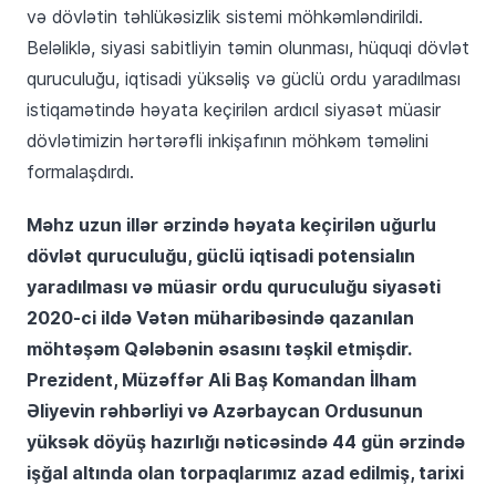
və dövlətin təhlükəsizlik sistemi möhkəmləndirildi.
Beləliklə, siyasi sabitliyin təmin olunması, hüquqi dövlət
quruculuğu, iqtisadi yüksəliş və güclü ordu yaradılması
istiqamətində həyata keçirilən ardıcıl siyasət müasir
dövlətimizin hərtərəfli inkişafının möhkəm təməlini
formalaşdırdı.
Məhz uzun illər ərzində həyata keçirilən uğurlu
dövlət quruculuğu, güclü iqtisadi potensialın
yaradılması və müasir ordu quruculuğu siyasəti
2020-ci ildə Vətən müharibəsində qazanılan
möhtəşəm Qələbənin əsasını təşkil etmişdir.
Prezident, Müzəffər Ali Baş Komandan İlham
Əliyevin rəhbərliyi və Azərbaycan Ordusunun
yüksək döyüş hazırlığı nəticəsində 44 gün ərzində
işğal altında olan torpaqlarımız azad edilmiş, tarixi