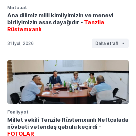
Mətbuat
Ana dilimiz milli kimliyimizin və mənəvi
birliyimizin əsas dayağıdır -
Tənzilə
Rüstəmxanlı
31 İyul, 2026
Daha ətraflı
Fəaliyyət
Millət vəkili Tənzilə Rüstəmxanlı Neftçalada
növbəti vətəndaş qəbulu keçirdi -
FOTOLAR