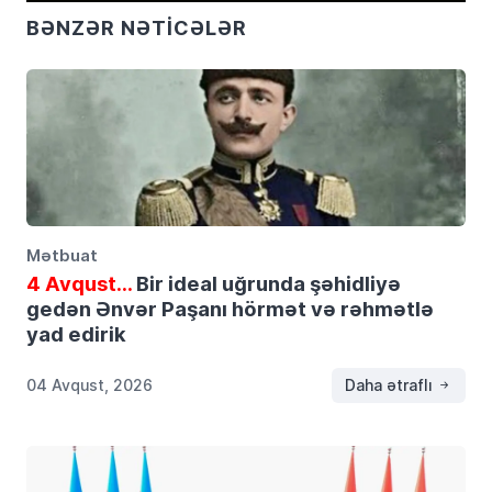
BƏNZƏR NƏTICƏLƏR
Mətbuat
4 Avqust…
Bir ideal uğrunda şəhidliyə
gedən Ənvər Paşanı hörmət və rəhmətlə
yad edirik
04 Avqust, 2026
Daha ətraflı