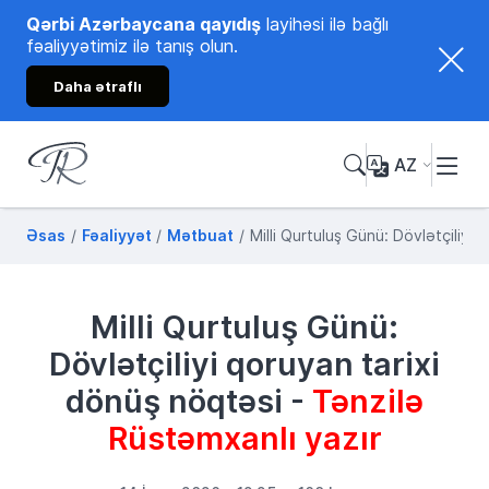
Qərbi Azərbaycana qayıdış
layihəsi ilə bağlı
fəaliyyətimiz ilə tanış olun.
Daha ətraflı
AZ
Tənzilə Rüstəmxanlı
Rəsmi internet səhifəsi
Əsas
Fəaliyyət
Mətbuat
Milli Qurtuluş Günü: Dövlətçiliyi
Milli Qurtuluş Günü:
Dövlətçiliyi qoruyan tarixi
dönüş nöqtəsi -
Tənzilə
Rüstəmxanlı yazır