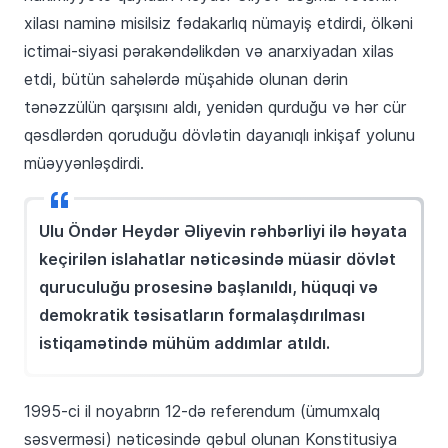
xilası naminə misilsiz fədakarlıq nümayiş etdirdi, ölkəni
ictimai-siyasi pərakəndəlikdən və anarxiyadan xilas
etdi, bütün sahələrdə müşahidə olunan dərin
tənəzzülün qarşısını aldı, yenidən qurduğu və hər cür
qəsdlərdən qoruduğu dövlətin dayanıqlı inkişaf yolunu
müəyyənləşdirdi.
Ulu Öndər Heydər Əliyevin rəhbərliyi ilə həyata
keçirilən islahatlar nəticəsində müasir dövlət
quruculuğu prosesinə başlanıldı, hüquqi və
demokratik təsisatların formalaşdırılması
istiqamətində mühüm addımlar atıldı.
1995-ci il noyabrın 12-də referendum (ümumxalq
səsverməsi) nəticəsində qəbul olunan Konstitusiya