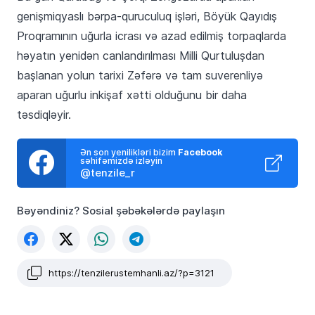
genişmiqyaslı bərpa-quruculuq işləri, Böyük Qayıdış
Proqramının uğurla icrası və azad edilmiş torpaqlarda
həyatın yenidən canlandırılması Milli Qurtuluşdan
başlanan yolun tarixi Zəfərə və tam suverenliyə
aparan uğurlu inkişaf xətti olduğunu bir daha
təsdiqləyir.
Ən son yenilikləri bizim
Facebook
səhifəmizdə izləyin
@tenzile_r
Bəyəndiniz? Sosial şəbəkələrdə paylaşın
https://tenzilerustemhanli.az/?p=3121