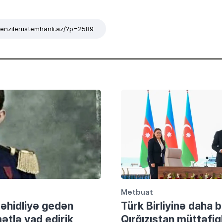
/tenzilerustemhanli.az/?p=2589
Mətbuat
şəhidliyə gedən
Türk Birliyinə daha
tlə yad edirik
Qırğızıstan müttəfiql