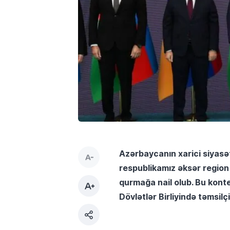
Azərbaycanın xarici siyasət
respublikamız əksər region d
qurmağa nail olub. Bu konte
Dövlətlər Birliyində təmsilçi