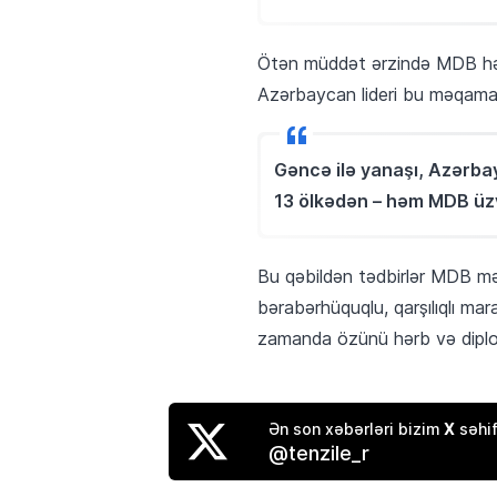
Ötən müddət ərzində MDB həya
Azərbaycan lideri bu məqama d
Gəncə ilə yanaşı, Azərba
13 ölkədən – həm MDB üzv
Bu qəbildən tədbirlər MDB mə
bərabərhüquqlu, qarşılıqlı ma
zamanda özünü hərb və diplom
X
Ən son xəbərləri bizim
səhif
@tenzile_r