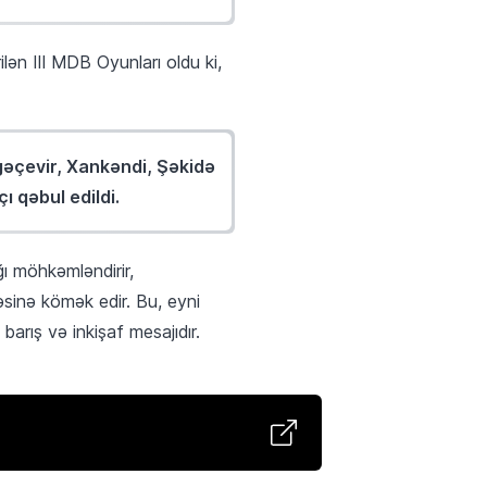
n III MDB Oyunları oldu ki,
gəçevir, Xankəndi, Şəkidə
 qəbul edildi.
ı möhkəmləndirir,
əsinə kömək edir. Bu, eyni
rış və inkişaf mesajıdır.