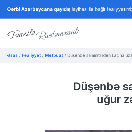
Qərbi Azərbaycana qayıdış
layihəsi ilə bağlı fəaliyyətimi
Tənzilə Rüstəmxanlı
Rəsmi internet səhifəsi
Əsas
Fəaliyyət
Mətbuat
Düşənbə sammitindən Laçına uzan
Düşənbə sa
uğur z