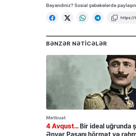
Bəyəndiniz? Sosial şəbəkələrdə paylaşın
https:/
BƏNZƏR NƏTICƏLƏR
Mətbuat
4 Avqust…
Bir ideal uğrunda 
Ənvər Paşanı hörmət və rəhmə