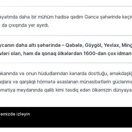
tında daha bir mühüm hadisə qədim Gəncə şəhərində keçirilə
a çıxışında yer ayırdı.
ycanın daha altı şəhərində – Qəbələ, Göygöl, Yevlax, Min
ləri olan, həm də qonaq ölkələrdən 1600-dən çox idmançı
kanında və onun hüdudlarından kənarda dostluğu, əməkdaşlığ
raqlara və qarşılıqlı hörmətə əsaslanan münasibətlərin güclənm
atiya meydanında qalib kimi təsdiq edən ölkəmizin dünyaya ba
əmizdə izləyin