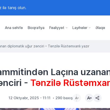
z ilə tanış olun.
Ana səhifə
Bioqrafiya
Fəaliyyət
Layihələr
Əlaqə
an diplomatik uğur zənciri – Tənzilə Rüstəmxanlı yazır
mmitindən Laçına uzanan
ənciri -
Tənzilə Rüstəmxanl
12 Oktyabr, 2025 - 11:11
290 baxış