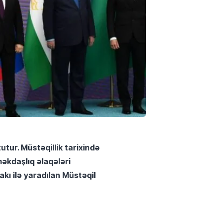
tur. Müstəqillik tarixində
məkdaşlıq əlaqələri
kı ilə yaradılan Müstəqil