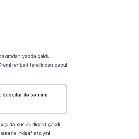
baxımdan yadda qaldı.
Kreml rəhbəri tərəfindən qəbul
 başçılarıilə səmimi
ışı da xüsusi diqqət çəkdi.
ürətlə inkişaf etdiyini