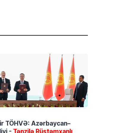
 bir TÖHVƏ: Azərbaycan–
iyi -
Tənzilə Rüstəmxanlı