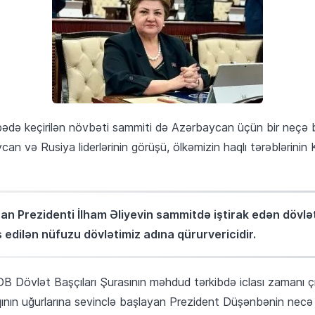
ədə keçirilən növbəti sammiti də Azərbaycan üçün bir neçə 
n və Rusiya liderlərinin görüşü, ölkəmizin haqlı tərəblərinin 
 Prezidenti İlham Əliyevin sammitdə iştirak edən dövlət
s edilən nüfuzu dövlətimiz adına qürurvericidir.
Dövlət Başçıları Şurasının məhdud tərkibdə iclası zamanı çıx
qının uğurlarına sevinclə başlayan Prezident Düşənbənin necə s