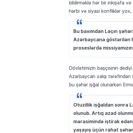
bildirməklə hər bir inkişafa 
hərbi və siyasi konfliklər yox,
Bu baxımdan Laçın şəhəri
Azərbaycana göstərilən hö
proseslərdə missiyamızın g
Dövlətimizin başçısının dediy
Azərbaycan xalqı tərəfindən b
bu şəhər işğal olunarkən Ermə
Otuzillik işğaldan sonra 
olunub. Artıq azad olunmu
mərasimində iştirak edən 
yaşayış üçün rahat şəhərlə