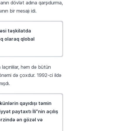
canın dövlət adına qarşıdurma,
nın bir mesajı idi.
əsi təşkilatda
q olaraq qlobal
laçınlılar, həm də bütün
önəmi də çoxdur. 1992-ci ildə
ışdı.
ünlərin qayıdışı təmin
ət paytaxtı İli”nin açılış
ərzində ən gözəl və