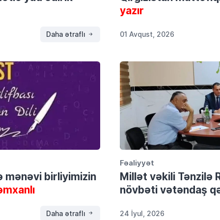
yazır
Daha ətraflı
01 Avqust, 2026
Fəaliyyət
və mənəvi birliyimizin
Millət vəkili Tənzil
əmxanlı
növbəti vətəndaş qə
Daha ətraflı
24 İyul, 2026