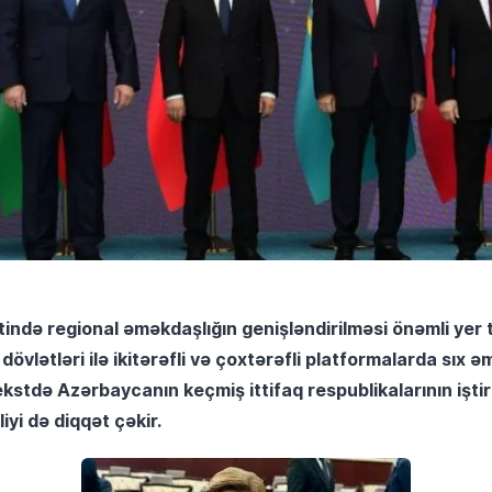
ində regional əməkdaşlığın genişləndirilməsi önəmli yer tu
övlətləri ilə ikitərəfli və çoxtərəfli platformalarda sıx ə
kstdə Azərbaycanın keçmiş ittifaq respublikalarının iştira
liyi də diqqət çəkir.