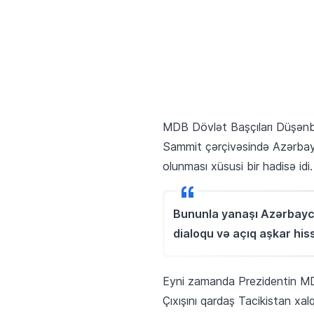
MDB Dövlət Başçıları Düşənb
Sammit çərçivəsində Azərbayca
olunması xüsusi bir hadisə idi.
Bununla yanaşı Azərbaycan
dialoqu və açıq aşkar his
Eyni zamanda Prezidentin MDB 
Çıxışını qardaş Tacikistan xal