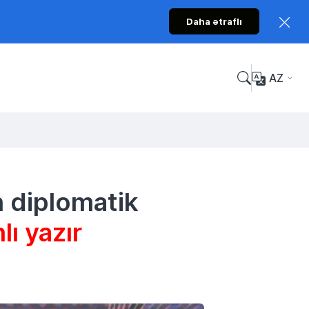
Daha ətraflı
AZ
 diplomatik
ı yazır