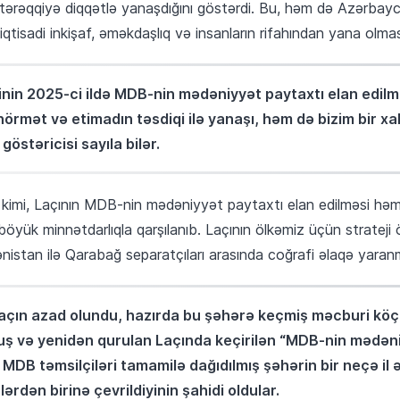
və tərəqqiyə diqqətlə yanaşdığını göstərdi. Bu, həm də Azərbay
 iqtisadi inkişaf, əməkdaşlıq və insanların rifahından yana olması
nin 2025-ci ildə MDB-nin mədəniyyət paytaxtı elan edilm
rmət və etimadın təsdiqi ilə yanaşı, həm də bizim bir xal
östəricisi sayıla bilər.
i kimi, Laçının MDB-nin mədəniyyət paytaxtı elan edilməsi həm 
öyük minnətdarlıqla qarşılanıb. Laçının ölkəmiz üçün strateji 
nistan ilə Qarabağ separatçıları arasında coğrafi əlaqə yaranm
Laçın azad olundu, hazırda bu şəhərə keçmiş məcburi köçk
ş və yenidən qurulan Laçında keçirilən “MDB-nin mədəniyy
MDB təmsilçiləri tamamilə dağıdılmış şəhərin bir neçə il 
rdən birinə çevrildiyinin şahidi oldular.