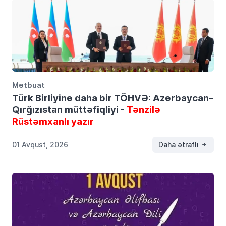
Mətbuat
Türk Birliyinə daha bir TÖHVƏ: Azərbaycan–
Qırğızıstan müttəfiqliyi -
Tənzilə
Rüstəmxanlı yazır
01 Avqust, 2026
Daha ətraflı