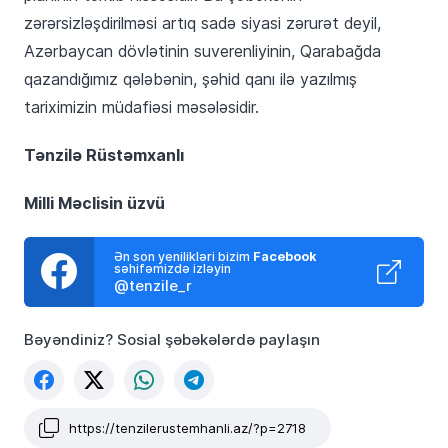
zərərsizləşdirilməsi artıq sadə siyasi zərurət deyil,
Azərbaycan dövlətinin suverenliyinin, Qarabağda
qazandığımız qələbənin, şəhid qanı ilə yazılmış
tariximizin müdafiəsi məsələsidir.
Tənzilə Rüstəmxanlı
Milli Məclisin üzvü
Ən son yenilikləri bizim
Facebook
səhifəmizdə izləyin
@tenzile_r
Bəyəndiniz? Sosial şəbəkələrdə paylaşın
https://tenzilerustemhanli.az/?p=2718