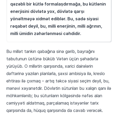
qəzəbli bir kütlə formalaşdırmağa, bu kütlənin
enerjisini dövlətə yox, dövlətə qarşı
yönəltməyə xidmət ediblər. Bu, sadə siyasi
rəqabət deyil, bu, milli enerjinin, milli ağrının,
milli ümidin zəhərlənməsi cəhdidir.
Bu millət tankın qabağına sinə gərib, bayrağını
tabutunun üstünə büküb Vətən üçün şəhadətə
yürüyüb. O millətin qarşısında, xarici dairələrin
dəftərinə yazılan planlarla, şəxsi ambisiya ilə, kreslo
ehtirası ilə çıxmaq – artıq təkcə siyasi seçim deyil, bu,
mənəvi xəyanətdir. Dövlətin sütunları bu xalqın qanı ilə
möhkəmlənib; bu sütunların kölgəsində nəfəs alan
cəmiyyəti aldatmaq, parçalamaq istəyənlər tarix
qarşısında da, hüquq qarşısında da cavab verəcək.