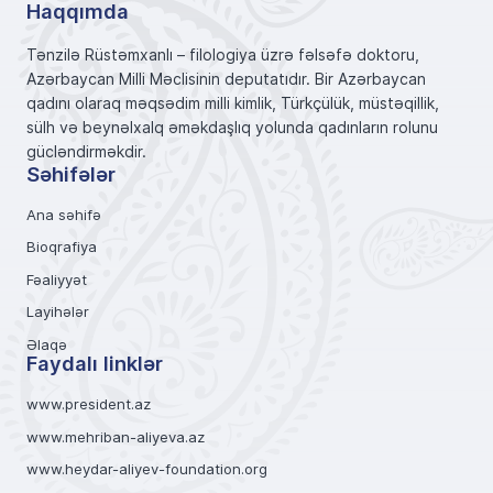
Haqqımda
Tənzilə Rüstəmxanlı – filologiya üzrə fəlsəfə doktoru,
Azərbaycan Milli Məclisinin deputatıdır. Bir Azərbaycan
qadını olaraq məqsədim milli kimlik, Türkçülük, müstəqillik,
sülh və beynəlxalq əməkdaşlıq yolunda qadınların rolunu
gücləndirməkdir.
Səhifələr
Ana səhifə
Bioqrafiya
Fəaliyyət
Layihələr
Əlaqə
Faydalı linklər
www.president.az
www.mehriban-aliyeva.az
www.heydar-aliyev-foundation.org