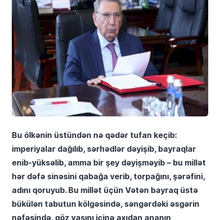
Bu ölkənin üstündən nə qədər tufan keçib:
imperiyalar dağılıb, sərhədlər dəyişib, bayraqlar
enib-yüksəlib, amma bir şey dəyişməyib – bu millət
hər dəfə sinəsini qabağa verib, torpağını, şərəfini,
adını qoruyub. Bu millət üçün Vətən bayraq üstə
bükülən tabutun kölgəsində, səngərdəki əsgərin
nəfəsində, göz yaşını içinə axıdan ananın