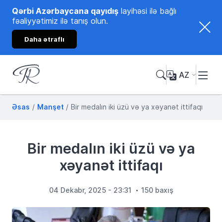
Qərbi Azərbaycana qayıdış
layihəsi ilə bağlı
fəaliyyətimiz ilə tanış olun.
Daha ətraflı
AZ
Tənzilə Rüstəmxanlı
Rəsmi internet səhifəsi
Əsas
Manşet
Bir medalın iki üzü və ya xəyanət ittifaqı
Bir medalın iki üzü və ya
xəyanət ittifaqı
04 Dekabr, 2025 - 23:31
150 baxış