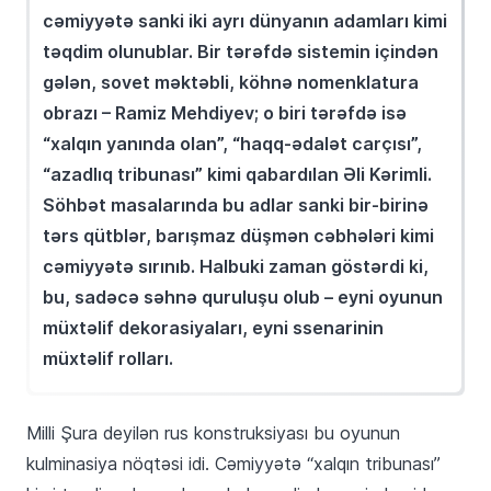
cəmiyyətə sanki iki ayrı dünyanın adamları kimi
təqdim olunublar. Bir tərəfdə sistemin içindən
gələn, sovet məktəbli, köhnə nomenklatura
obrazı – Ramiz Mehdiyev; o biri tərəfdə isə
“xalqın yanında olan”, “haqq-ədalət carçısı”,
“azadlıq tribunası” kimi qabardılan Əli Kərimli.
Söhbət masalarında bu adlar sanki bir-birinə
tərs qütblər, barışmaz düşmən cəbhələri kimi
cəmiyyətə sırınıb. Halbuki zaman göstərdi ki,
bu, sadəcə səhnə quruluşu olub – eyni oyunun
müxtəlif dekorasiyaları, eyni ssenarinin
müxtəlif rolları.
Milli Şura deyilən rus konstruksiyası bu oyunun
kulminasiya nöqtəsi idi. Cəmiyyətə “xalqın tribunası”