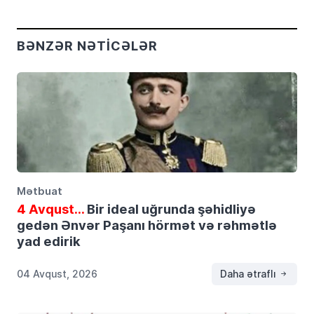
BƏNZƏR NƏTICƏLƏR
Mətbuat
4 Avqust…
Bir ideal uğrunda şəhidliyə
gedən Ənvər Paşanı hörmət və rəhmətlə
yad edirik
04 Avqust, 2026
Daha ətraflı