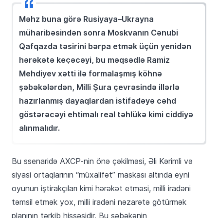
Məhz buna görə Rusiyaya–Ukrayna
müharibəsindən sonra Moskvanın Cənubi
Qafqazda təsirini bərpa etmək üçün yenidən
hərəkətə keçəcəyi, bu məqsədlə Ramiz
Mehdiyev xətti ilə formalaşmış köhnə
şəbəkələrdən, Milli Şura çevrəsində illərlə
hazırlanmış dayaqlardan istifadəyə cəhd
göstərəcəyi ehtimalı real təhlükə kimi ciddiyə
alınmalıdır.
Bu ssenaridə AXCP-nin önə çəkilməsi, Əli Kərimli və
siyasi ortaqlarının “müxalifət” maskası altında eyni
oyunun iştirakçıları kimi hərəkət etməsi, milli iradəni
təmsil etmək yox, milli iradəni nəzarətə götürmək
planının tərkib hissəsidir. Bu şəbəkənin