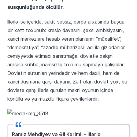
susqunluğunda ölçülür.
İllərlə isə içəridə, sakit-səssiz, pərdə arxasında başqa
bir xətt toxunub: kreslo davasını, şəxsi ambisiyasını,
xarici mərkəzlərə hesab verən planlarını “müxalifət”,
“demokratiya”, “azadlıq mübarizəsi” adı ilə gizlədənlər
cəmiyyətdə etimadı sarsıtmağa, dövlətlə xalqın
arasına şübhə, inamsızlıq toxumu səpməyə çalışıblar.
Dövlətin sütunları yerindədir və həm daxili, həm də
xarici düşmənə qarşı dayanır. Zəif olan dövlət yox, bu
dövlətə qarşı illərlə qurulan məkrli oyunun içində
könüllü və ya muzdlu fiqura çevrilənlərdir.
Ramiz Mehdiyev və Əli Kərimli – illərlə