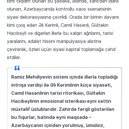
kimi təqdim olunan bu şəbəkə, əslində, xaricdən idarə
olunan, Azərbaycanda kontrollu xaos ssenarisinin
siyasi dekorasiyasına çevrildi. Orada bir-birinin davamı
kimi çıxış edən Əli Kərimli, Cəmil Həsənli, Gültəkin
Hacıbəyli və digərləri illərlə bu xalqın ağrılarını, tarixi
yaralarını, ədalət hissini manipulyasiya alətinə
çevirərək, özləri üçün siyasi kapital toplamağa cəhd
etdilər.
Ramiz Mehdiyevin sistem içində illərlə topladığı
intriqa vərdişi ilə Əli Kərimlinin küçə siyasəti,
Cəmil Həsənlinin tarixi ritorikası, Gültəkin
Hacıbəylinin emosional isterikası eyni xəttin
müxtəlif üslublarıdır. Zahirdə fərqli göstərilən
bu fiqurlar, batində eyni məqsədə –
Azərbaycanın içindən yorulmuş, ümidsiz,