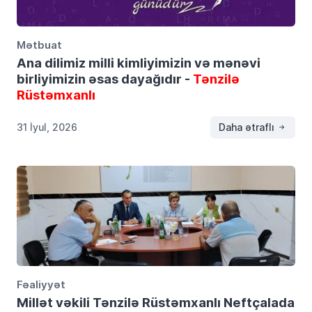
Mətbuat
Ana dilimiz milli kimliyimizin və mənəvi
birliyimizin əsas dayağıdır -
Tənzilə
Rüstəmxanlı
31 İyul, 2026
Daha ətraflı
Fəaliyyət
Millət vəkili Tənzilə Rüstəmxanlı Neftçalada