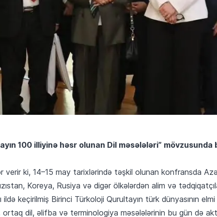
ayın 100 illiyinə həsr olunan Dil məsələləri” mövzusunda
 verir ki, 14–15 may tarixlərində təşkil olunan konfransda Az
ıstan, Koreya, Rusiya və digər ölkələrdən alim və tədqiqatçılar
ildə keçirilmiş Birinci Türkoloji Qurultayın türk dünyasının elm
 ortaq dil, əlifba və terminologiya məsələlərinin bu gün də aktu