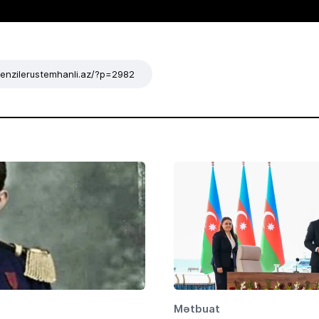
/tenzilerustemhanli.az/?p=2982
Mətbuat