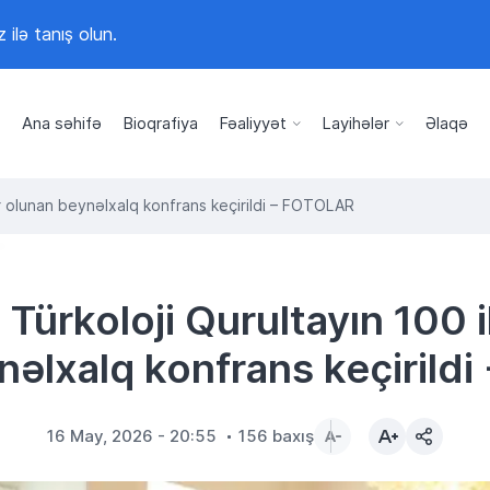
z ilə tanış olun.
Ana səhifə
Bioqrafiya
Fəaliyyət
Layihələr
Əlaqə
sr olunan beynəlxalq konfrans keçirildi – FOTOLAR
Türkoloji Qurultayın 100 il
əlxalq konfrans keçirildi
16 May, 2026 - 20:55
156 baxış