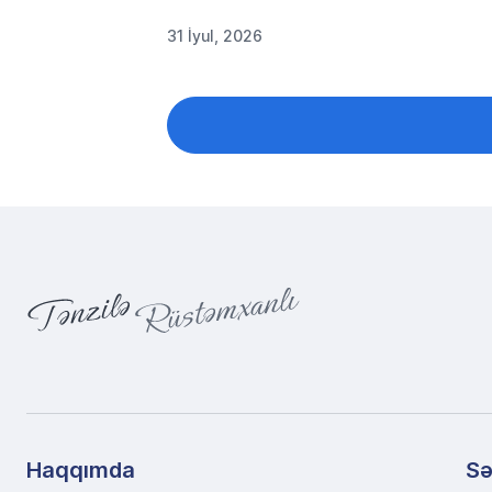
31 İyul, 2026
Haqqımda
Sə