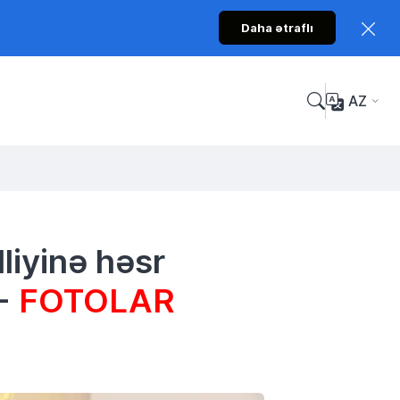
Daha ətraflı
AZ
liyinə həsr
 -
FOTOLAR