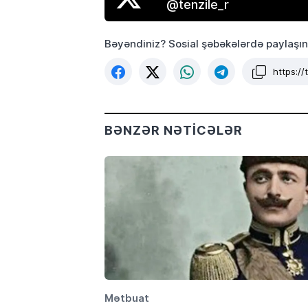
@tenzile_r
Bəyəndiniz? Sosial şəbəkələrdə paylaşın
https:/
BƏNZƏR NƏTICƏLƏR
Mətbuat