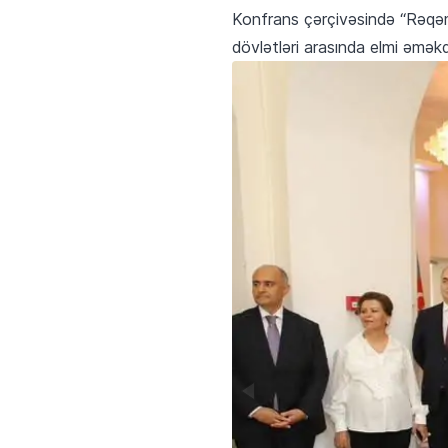
Konfrans çərçivəsində “Rəqəmsal
dövlətləri arasında elmi əmək