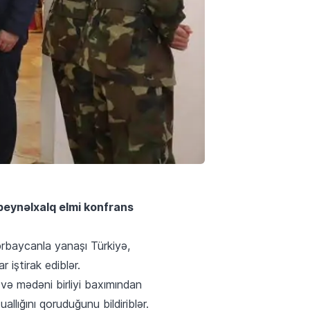
 beynəlxalq elmi konfrans
ərbaycanla yanaşı Türkiyə,
 iştirak ediblər.
i və mədəni birliyi baxımından
allığını qoruduğunu bildiriblər.