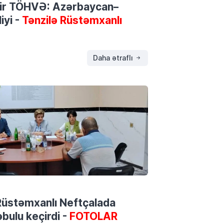
 bir TÖHVƏ: Azərbaycan–
iyi -
Tənzilə Rüstəmxanlı
Daha ətraflı
ə Rüstəmxanlı Neftçalada
bulu keçirdi -
FOTOLAR