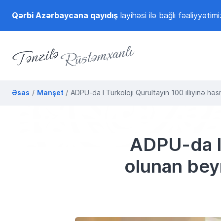
Qərbi Azərbaycana qayıdış
layihəsi ilə bağlı fəaliyyətimi
Tənzilə Rüstəmxanlı
Rəsmi internet səhifəsi
Əsas
Manşet
ADPU-da I Türkoloji Qurultayın 100 illiyinə hə
ADPU-da I 
olunan beyn