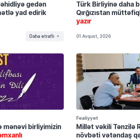
şəhidliyə gedən
Türk Birliyinə daha
tlə yad edirik
Qırğızıstan müttəfiql
yazır
Daha ətraflı
01 Avqust, 2026
Fəaliyyət
və mənəvi birliyimizin
Millət vəkili Tənzil
əmxanlı
növbəti vətəndaş qə