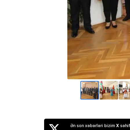
X
Ən son xəbərləri bizim
səhif