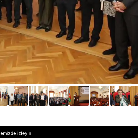
əmizdə izləyin