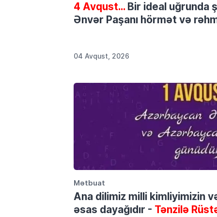
4 Avqust…
Bir ideal uğrunda 
Ənvər Paşanı hörmət və rəhmə
04 Avqust, 2026
Mətbuat
Ana dilimiz milli kimliyimizin 
əsas dayağıdır -
Tənzilə Rüst