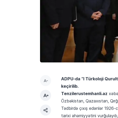
ADPU-da “I Türkoloji Qurult
keçirilib.
Tenzilerustemhanli.az
xəbər
Özbəkistan, Qazaxıstan, Qırğız
Tədbirdə çıxış edənlər 1926-cı 
tarixi əhəmiyyətini vurğulayıb,