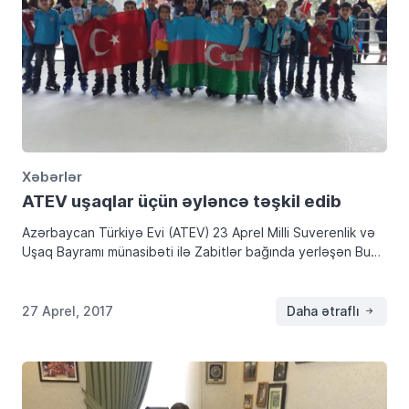
Xəbərlər
ATEV uşaqlar üçün əyləncə təşkil edib
Azərbaycan Türkiyə Evi (ATEV) 23 Aprel Milli Suverenlik və
Uşaq Bayramı münasibəti ilə Zabitlər bağında yerləşən Buz
meydançasında uşaqlar üçün əyləncə tədbir təşkil edib.
Çıxış edən Azərbaycan Türkiyə Evinin İcraçı […]
27 Aprel, 2017
Daha ətraflı