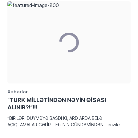
Xəbərlər
“TÜRK MİLLƏTİNDƏN NƏYİN QİSASI
ALINIR?!”!!!
“BİRİLƏRİ DÜYMƏYƏ BASDI Kİ, ARD ARDA BELƏ
AÇIQLAMALAR GƏLİR… Fb-NİN GÜNDƏMİNDƏN Tenzile
RÜSTEMHANLI 10 марта O kadar düzgün bir tespit
yapmışsın ki, Ramal bey, birileri düğmeye bastı, türk