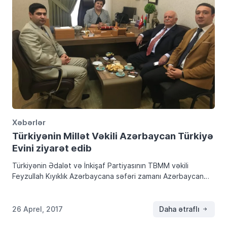
Xəbərlər
Türkiyənin Millət Vəkili Azərbaycan Türkiyə
Evini ziyarət edib
Türkiyənin Ədalət və İnkişaf Partiyasının TBMM vəkili
Feyzullah Kıyıklık Azərbaycana səfəri zamanı Azərbaycan
Türkiyə Evinin və Azəri Türk Qadınlar Birliyinin Sədri Tənzilə
Rüstəmxanlı ilə görüşüb . Görüşdə ATEV icraçı direktoru
Toğrul […]
26 Aprel, 2017
Daha ətraflı