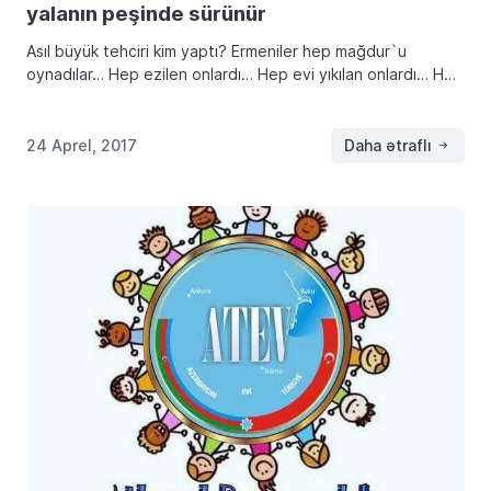
yalanın peşinde sürünür
Asıl büyük tehciri kim yaptı? Ermeniler hep mağdur`u
oynadılar… Hep ezilen onlardı… Hep evi yıkılan onlardı… Hep
göçe zorlanan onlardı… Hep kıyıma uğrayan onlardı… Ama
kimse onların yaptığı ve yaptırdıkları […]
24 Aprel, 2017
Daha ətraflı