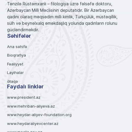
Tənzilə Rüstəmxanlı – filologiya üzrə fəlsəfə doktoru,
Azərbaycan Milli Məclisinin deputatıdır. Bir Azərbaycan
qadını olaraq məqsədim milli kimlik, Türkçülük, müstəqillik,
sülh və beynəlxalq əməkdaşlıq yolunda qadınların rolunu
gücləndirməkdir.
Səhifələr
Ana səhifə
Bioqrafiya
Fəaliyyət
Layihələr
Əlaqə
Faydalı linklər
www.president.az
www.mehriban-aliyeva.az
www.heydar-aliyev-foundation.org
www.heydaraliyevcenter.az