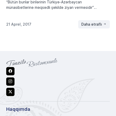
“Bütün bunlar birilərinin Türkiyə-Azərbaycan
münasibətlərinə məqsədli şəkildə ziyan verməsidir”
“Facebook”da bir türk düşməni deyir ki, Türk milliyətçiləri
haqqında inzibati cəza tətbiq olunmalıdır. Siz sözə fikir
verin! Mən öz məmləkətimdə, uğrunda […]
21 Aprel, 2017
Daha ətraflı
Facebook
Instagram
X
Haqqımda