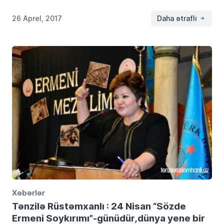
Moldova filialının rəhbəri Aurelia Qriqoriuya ilə arasında
görüş baş tutub. Görüşdə Azərbaycan Ukrayna […]
26 Aprel, 2017
Daha ətraflı
Xəbərlər
Tənzilə Rüstəmxanlı : 24 Nisan “Sözde
Ermeni Soykırımı”-günüdür,dünya yene bir