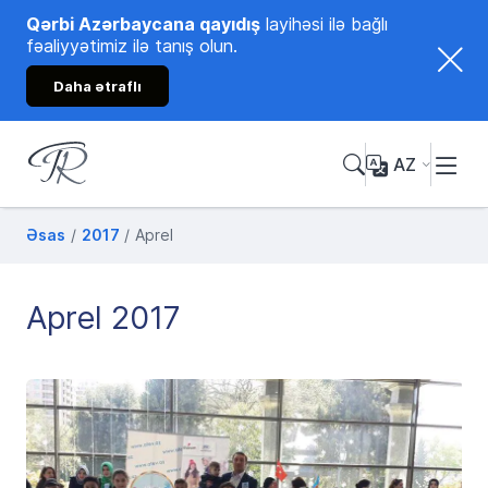
Qərbi Azərbaycana qayıdış
layihəsi ilə bağlı
fəaliyyətimiz ilə tanış olun.
Daha ətraflı
AZ
Tənzilə Rüstəmxanlı
Rəsmi internet səhifəsi
Əsas
2017
Aprel
Aprel 2017