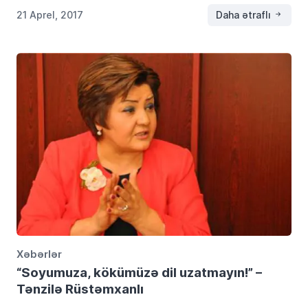
milletinden neyin […]
21 Aprel, 2017
Daha ətraflı
Xəbərlər
“Soyumuza, kökümüzə dil uzatmayın!” –
Tənzilə Rüstəmxanlı