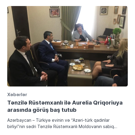
Xəbərlər
Tənzilə Rüstəmxanlı ilə Aurelia Qriqoriuya
arasında görüş baş tutub
Azərbaycan – Türkiyə evinin və “Azəri-türk qadınlar
birliyi”nin sədri Tənzilə Rüstəmxanlı Moldovanın sabiq
ombudsmanı və Beynəlxalq Multikulturalizm Mərkəzinin