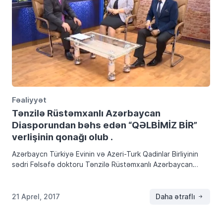
Fəaliyyət
Tənzilə Rüstəmxanlı​ Azərbaycan
Diasporundan bəhs edən “QƏLBİMİZ BİR”
verlişinin qonağı olub .
Azərbaycn Türkiyə Evinin və Azeri-Turk Qadinlar Birliyi​nin
sədri Fəlsəfə doktoru Tənzilə Rüstəmxanlı​ Azərbaycan
Diasporundan bəhs edən “QƏLBİMİZ BİR” verlişinin qonağı
olub .
21 Aprel, 2017
Daha ətraflı