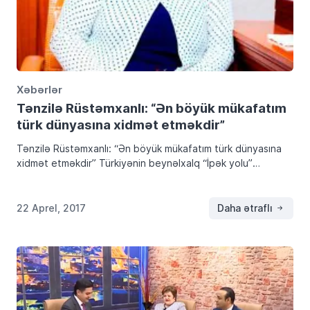
Xəbərlər
Tənzilə Rüstəmxanlı: “Ən böyük mükafatım
türk dünyasına xidmət etməkdir”
Tənzilə Rüstəmxanlı: “Ən böyük mükafatım türk dünyasına
xidmət etməkdir” Türkiyənin beynəlxalq “İpək yolu”
dərgisinin bu il üçün müəyyən etdiyi “İlin altun adamları”
ödülünün sahibləri arasında Azəri-Türk Qadınlar Birliyinin və
Azərbaycan-Türkiyə Evinin […]
22 Aprel, 2017
Daha ətraflı